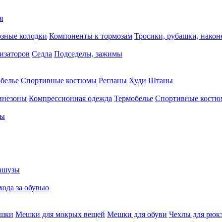
я
зные колодки
Компоненты к тормозам
Тросики, рубашки, нако
тизаторов
Седла
Подседелы, зажимы
белье
Спортивные костюмы
Регланы
Худи
Штаны
инезоны
Компрессионная одежда
Термобелье
Спортивные кост
сы
ашузы
хода за обувью
ешки
Мешки для мокрых вещей
Мешки для обуви
Чехлы для рюк