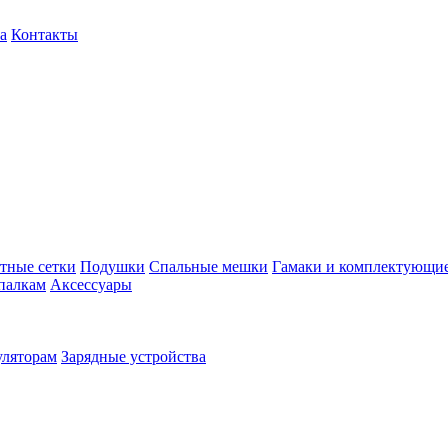
а
Контакты
тные сетки
Подушки
Спальные мешки
Гамаки и комплектующи
палкам
Аксессуары
уляторам
Зарядные устройства