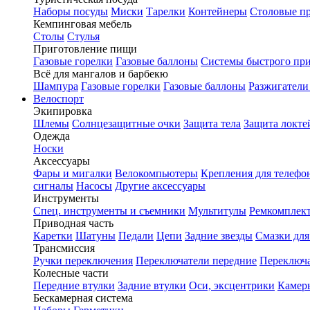
Наборы посуды
Миски
Тарелки
Контейнеры
Столовые п
Кемпинговая мебель
Столы
Стулья
Приготовление пищи
Газовые горелки
Газовые баллоны
Системы быстрого пр
Всё для мангалов и барбекю
Шампура
Газовые горелки
Газовые баллоны
Разжигатели
Велоспорт
Экипировка
Шлемы
Солнцезащитные очки
Защита тела
Защита локте
Одежда
Носки
Аксессуары
Фары и мигалки
Велокомпьютеры
Крепления для телефо
сигналы
Насосы
Другие аксессуары
Инструменты
Спец. инструменты и съемники
Мультитулы
Ремкомплек
Приводная часть
Каретки
Шатуны
Педали
Цепи
Задние звезды
Смазки для
Трансмиссия
Ручки переключения
Переключатели передние
Переключа
Колесные части
Передние втулки
Задние втулки
Оси, эксцентрики
Камер
Бескамерная система