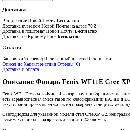
Доставка
В отделение Новой Почты
Бесплатно
Доставка курьером Новой Почты на адрес
70 ₴
Доставка в поштомат Новой Почты
Бесплатно
Доставка по Кривому Рогу
Бесплатно
Оплата
Банковский перевод
Наложенный платеж
Наличными
Описание
Характеристики
Отзывы (0)
Доставка и оплата
Описание
Фонарь Fenix WF11E Cree XP
Fenix WF11E это устойчивый ко взрывам прибор, имеет магнит в
есть взрывоопасная смесь газов по классификации IIA, IIB и II
текстильной промышленности, на пожарных станциях, металлу
Светодиодом для указанной модели стал CreeXP-G2, нейтрально
режимах, наибольшая яркость достигает 200 люмен.