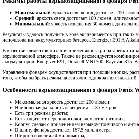
Режимы работы взрывозащищенного фонаря Feni
Максимальный
: яркость освещения достигает 200 люмен
Средний
: яркость света достигает 100 люмен, длительнос
Минимальный
: яркость освещения 30 люмен, длительнос
Результаты удалось получить в ходе экспериментов при таких у
использовании аккумуляторных батареек Energizer E91 A Alkali
В качестве элементов питания применялись три батарейки типа
взрывоопасной атмосфере. Также не рекомендуется комбиниро
аккумуляторов: Energizer E91, Duracell MN1500, Rayovac 815.
Управление фонарем осуществляется при помощи кнопки, расп
того, чтобы выбрать режим, достаточно однократных нажатий.
Особенности взрывозащищенного фонаря Fenix 
Максимальная яркость достигает 200 люмен;
Наибольшая дальность освещения – 185 метров;
Есть три режима работы;
Есть защита от переполюсовки элементов питания;
Корпус сделан с применением взрывоустойчивого и антис
В длину фонарь достигает 167,5 миллиметра;
Ширина изделия 24 миллиметра;