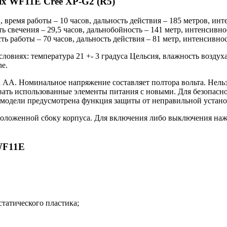
x WF11E Cree XP-G2 (R5)
, время работы – 10 часов, дальность действия – 185 метров, инт
ть свечения – 29,5 часов, дальнобойность – 141 метр, интенсивн
ть работы – 70 часов, дальность действия – 81 метр, интенсивно
словиях: температура 21 +- 3 градуса Цельсия, влажность воздух
ne.
 АА. Номинальное напряжение составляет полтора вольта. Нельз
вать использованные элементы питания с новыми. Для безопас
 В модели предусмотрена функция защиты от неправильной устан
оложенной сбоку корпуса. Для включения либо выключения наж
WF11E
татического пластика;