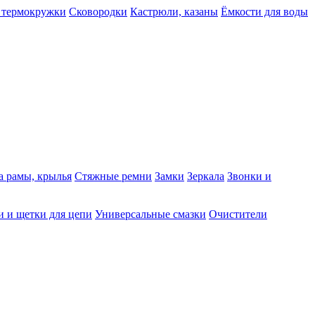
 термокружки
Сковородки
Кастрюли, казаны
Ёмкости для воды
а рамы, крылья
Стяжные ремни
Замки
Зеркала
Звонки и
 и щетки для цепи
Универсальные смазки
Очистители