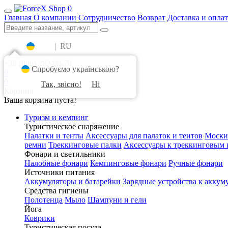
0
Главная
О компании
Сотрудничество
Возврат
Доставка и оплат
UA
|
RU
+38 (096) 282-00-70
Спробуємо українською?
0
0
Так, звісно!
Ні
Корзина
Ваша корзина пуста!
Туризм и кемпинг
Туристическое снаряжение
Палатки и тенты
Аксессуары для палаток и тентов
Моски
ремни
Треккинговые палки
Аксессуары к треккинговым 
Фонари и светильники
Налобные фонари
Кемпинговые фонари
Ручные фонари
Источники питания
Аккумуляторы и батарейки
Зарядные устройства к аккум
Средства гигиены
Полотенца
Мыло
Шампуни и гели
Йога
Коврики
Туристическая посуда