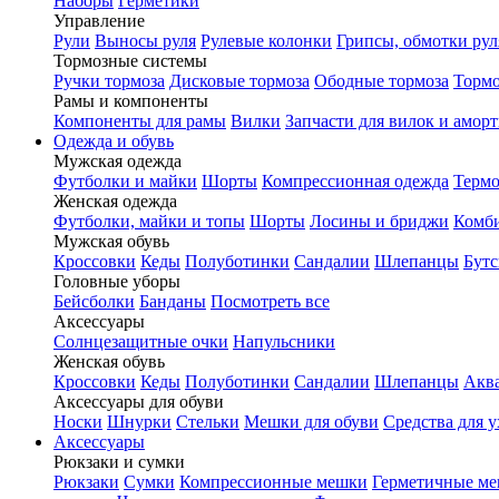
Наборы
Герметики
Управление
Рули
Выносы руля
Рулевые колонки
Грипсы, обмотки рул
Тормозные системы
Ручки тормоза
Дисковые тормоза
Ободные тормоза
Тормо
Рамы и компоненты
Компоненты для рамы
Вилки
Запчасти для вилок и амор
Одежда и обувь
Мужская одежда
Футболки и майки
Шорты
Компрессионная одежда
Термо
Женская одежда
Футболки, майки и топы
Шорты
Лосины и бриджи
Комб
Мужская обувь
Кроссовки
Кеды
Полуботинки
Сандалии
Шлепанцы
Бут
Головные уборы
Бейсболки
Банданы
Посмотреть все
Аксессуары
Солнцезащитные очки
Напульсники
Женская обувь
Кроссовки
Кеды
Полуботинки
Сандалии
Шлепанцы
Акв
Аксессуары для обуви
Носки
Шнурки
Стельки
Мешки для обуви
Средства для у
Аксессуары
Рюкзаки и сумки
Рюкзаки
Сумки
Компрессионные мешки
Герметичные м