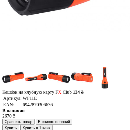
Кешбэк на клубную карту F
X
Club
134 ₴
Артикул:
WF11E
EAN:
6942870306636
В наличии
2670
₴
Сравнить товар
В список желаний
Купить
Купить в 1 клик