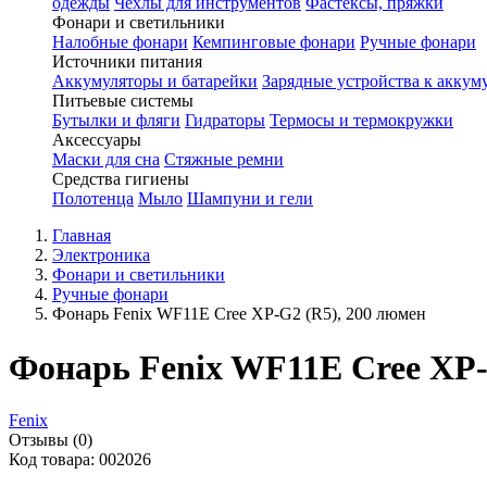
одежды
Чехлы для инструментов
Фастексы, пряжки
Фонари и светильники
Налобные фонари
Кемпинговые фонари
Ручные фонари
Источники питания
Аккумуляторы и батарейки
Зарядные устройства к аккум
Питьевые системы
Бутылки и фляги
Гидраторы
Термосы и термокружки
Аксессуары
Маски для сна
Стяжные ремни
Средства гигиены
Полотенца
Мыло
Шампуни и гели
Главная
Электроника
Фонари и светильники
Ручные фонари
Фонарь Fenix WF11E Cree XP-G2 (R5), 200 люмен
Фонарь Fenix WF11E Cree XP-
Fenix
Отзывы (0)
Код товара: 002026