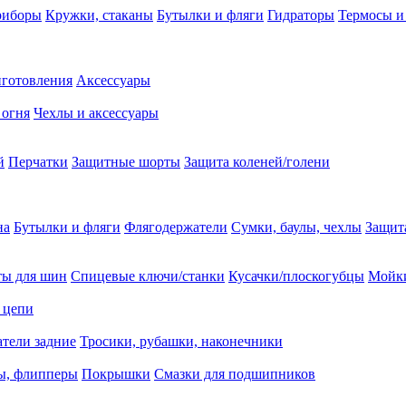
риборы
Кружки, стаканы
Бутылки и фляги
Гидраторы
Термосы и
иготовления
Аксессуары
 огня
Чехлы и аксессуары
й
Перчатки
Защитные шорты
Защита коленей/голени
на
Бутылки и фляги
Флягодержатели
Сумки, баулы, чехлы
Защит
ты для шин
Спицевые ключи/станки
Кусачки/плоскогубцы
Мойки
 цепи
тели задние
Тросики, рубашки, наконечники
ы, флипперы
Покрышки
Смазки для подшипников