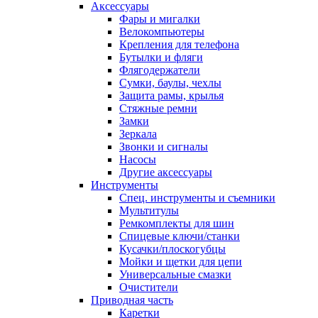
Аксессуары
Фары и мигалки
Велокомпьютеры
Крепления для телефона
Бутылки и фляги
Флягодержатели
Сумки, баулы, чехлы
Защита рамы, крылья
Стяжные ремни
Замки
Зеркала
Звонки и сигналы
Насосы
Другие аксессуары
Инструменты
Спец. инструменты и съемники
Мультитулы
Ремкомплекты для шин
Спицевые ключи/станки
Кусачки/плоскогубцы
Мойки и щетки для цепи
Универсальные смазки
Очистители
Приводная часть
Каретки