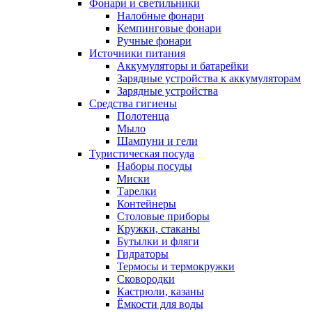
Фонари и светильники
Налобные фонари
Кемпинговые фонари
Ручные фонари
Источники питания
Аккумуляторы и батарейки
Зарядные устройства к аккумуляторам
Зарядные устройства
Средства гигиены
Полотенца
Мыло
Шампуни и гели
Туристическая посуда
Наборы посуды
Миски
Тарелки
Контейнеры
Столовые приборы
Кружки, стаканы
Бутылки и фляги
Гидраторы
Термосы и термокружки
Сковородки
Кастрюли, казаны
Ёмкости для воды