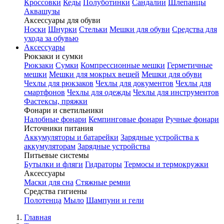
Кроссовки
Кеды
Полуботинки
Сандалии
Шлепанцы
Аквашузы
Аксессуары для обуви
Носки
Шнурки
Стельки
Мешки для обуви
Средства для
ухода за обувью
Аксессуары
Рюкзаки и сумки
Рюкзаки
Сумки
Компрессионные мешки
Герметичные
мешки
Мешки для мокрых вещей
Мешки для обуви
Чехлы для рюкзаков
Чехлы для документов
Чехлы для
смартфонов
Чехлы для одежды
Чехлы для инструментов
Фастексы, пряжки
Фонари и светильники
Налобные фонари
Кемпинговые фонари
Ручные фонари
Источники питания
Аккумуляторы и батарейки
Зарядные устройства к
аккумуляторам
Зарядные устройства
Питьевые системы
Бутылки и фляги
Гидраторы
Термосы и термокружки
Аксессуары
Маски для сна
Стяжные ремни
Средства гигиены
Полотенца
Мыло
Шампуни и гели
Главная