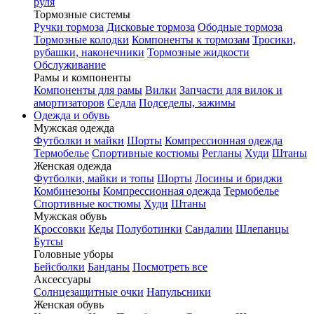
руля
Тормозные системы
Ручки тормоза
Дисковые тормоза
Ободные тормоза
Тормозные колодки
Компоненты к тормозам
Тросики,
рубашки, наконечники
Тормозные жидкости
Обслуживание
Рамы и компоненты
Компоненты для рамы
Вилки
Запчасти для вилок и
амортизаторов
Седла
Подседелы, зажимы
Одежда и обувь
Мужская одежда
Футболки и майки
Шорты
Компрессионная одежда
Термобелье
Спортивные костюмы
Регланы
Худи
Штаны
Женская одежда
Футболки, майки и топы
Шорты
Лосины и бриджи
Комбинезоны
Компрессионная одежда
Термобелье
Спортивные костюмы
Худи
Штаны
Мужская обувь
Кроссовки
Кеды
Полуботинки
Сандалии
Шлепанцы
Бутсы
Головные уборы
Бейсболки
Банданы
Посмотреть все
Аксессуары
Солнцезащитные очки
Напульсники
Женская обувь