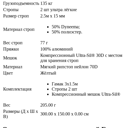
Грузоподъемность
135 кг
Стропы
2 шт ультра лёгкие
Размер строп
2.5м x 15 мм
50% Dyneema;
Материал строп
50% полиэстер.
Вес строп
77 г
Пряжки
100% алюминий
Компрессионный Ultra-Sil® 30D с местом
Мешок
для хранения строп
Материал
Мягкий рипстоп нейлон 70D
Цвет
Жёлтый
Гамак 3x1.5м
Комплектация
Стропы 2 шт
Компрессионный мешок Ultra-Sil®
Вес
205.00 г
Размеры (Д х Ш х
300.00 x 150.00 x 0.00 см
В)