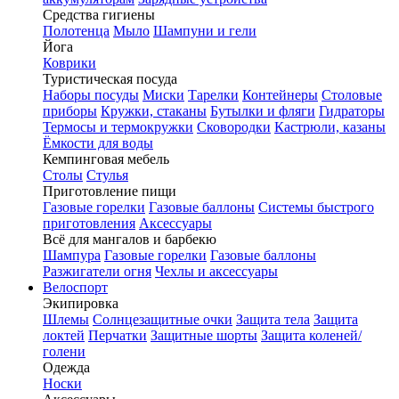
Средства гигиены
Полотенца
Мыло
Шампуни и гели
Йога
Коврики
Туристическая посуда
Наборы посуды
Миски
Тарелки
Контейнеры
Столовые
приборы
Кружки, стаканы
Бутылки и фляги
Гидраторы
Термосы и термокружки
Сковородки
Кастрюли, казаны
Ёмкости для воды
Кемпинговая мебель
Столы
Стулья
Приготовление пищи
Газовые горелки
Газовые баллоны
Системы быстрого
приготовления
Аксессуары
Всё для мангалов и барбекю
Шампура
Газовые горелки
Газовые баллоны
Разжигатели огня
Чехлы и аксессуары
Велоспорт
Экипировка
Шлемы
Солнцезащитные очки
Защита тела
Защита
локтей
Перчатки
Защитные шорты
Защита коленей/
голени
Одежда
Носки