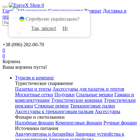
0
Главная
О компании
Сотрудничество
Возврат
Доставка и
оплата
Контакты
Спробуємо українською?
Так, звісно!
Ні
UA
|
RU
+38 (096) 282-00-70
0
0
Корзина
Ваша корзина пуста!
Туризм и кемпинг
Туристическое снаряжение
Палатки и тенты
Аксессуары для палаток и тентов
Москитные сетки
Подушки
Спальные мешки
Гамаки и
комплектующие
Туристические коврики
Туристические
рюкзаки
Стяжные ремни
Треккинговые палки
Аксессуары к треккинговым палкам
Аксессуары
Фонари и светильники
Налобные фонари
Кемпинговые фонари
Ручные фонари
Источники питания
Аккумуляторы и батарейки
Зарядные устройства к
аккумуляторам
Зарядные устройства