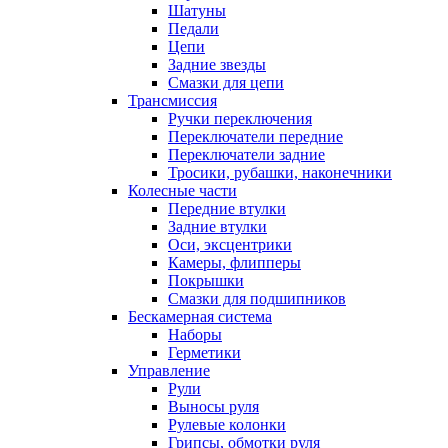
Шатуны
Педали
Цепи
Задние звезды
Смазки для цепи
Трансмиссия
Ручки переключения
Переключатели передние
Переключатели задние
Тросики, рубашки, наконечники
Колесные части
Передние втулки
Задние втулки
Оси, эксцентрики
Камеры, флипперы
Покрышки
Смазки для подшипников
Бескамерная система
Наборы
Герметики
Управление
Рули
Выносы руля
Рулевые колонки
Грипсы, обмотки руля