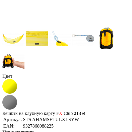
Цвет
Кешбэк на клубную карту F
X
Club
213 ₴
Артикул:
STS AHAMSETULXLSYW
EAN:
9327868088225