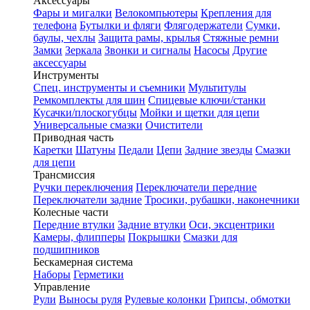
Аксессуары
Фары и мигалки
Велокомпьютеры
Крепления для
телефона
Бутылки и фляги
Флягодержатели
Сумки,
баулы, чехлы
Защита рамы, крылья
Стяжные ремни
Замки
Зеркала
Звонки и сигналы
Насосы
Другие
аксессуары
Инструменты
Спец. инструменты и съемники
Мультитулы
Ремкомплекты для шин
Спицевые ключи/станки
Кусачки/плоскогубцы
Мойки и щетки для цепи
Универсальные смазки
Очистители
Приводная часть
Каретки
Шатуны
Педали
Цепи
Задние звезды
Смазки
для цепи
Трансмиссия
Ручки переключения
Переключатели передние
Переключатели задние
Тросики, рубашки, наконечники
Колесные части
Передние втулки
Задние втулки
Оси, эксцентрики
Камеры, флипперы
Покрышки
Смазки для
подшипников
Бескамерная система
Наборы
Герметики
Управление
Рули
Выносы руля
Рулевые колонки
Грипсы, обмотки