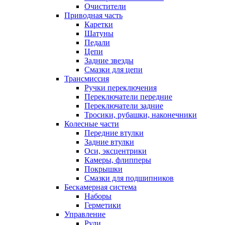
Очистители
Приводная часть
Каретки
Шатуны
Педали
Цепи
Задние звезды
Смазки для цепи
Трансмиссия
Ручки переключения
Переключатели передние
Переключатели задние
Тросики, рубашки, наконечники
Колесные части
Передние втулки
Задние втулки
Оси, эксцентрики
Камеры, флипперы
Покрышки
Смазки для подшипников
Бескамерная система
Наборы
Герметики
Управление
Рули