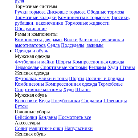
руля
Тормозные системы
Ручки тормоза
Дисковые тормоза
Ободные тормоза
Тормозные колодки
Компоненты к тормозам
Тросики,
рубашки, наконечники
Тормозные жидкости
Обслуживание
Рамы и компоненты
Компоненты для рамы
Вилки
Запчасти для вилок и
амортизаторов
Седла
Подседелы, зажимы
Одежда и обувь
Мужская одежда
Футболки и майки
Шорты
Компрессионная одежда
Термобелье
Спортивные костюмы
Регланы
Худи
Штаны
Женская одежда
Футболки, майки и топы
Шорты
Лосины и бриджи
Комбинезоны
Компрессионная одежда
Термобелье
Спортивные костюмы
Худи
Штаны
Мужская обувь
Кроссовки
Кеды
Полуботинки
Сандалии
Шлепанцы
Бутсы
Головные уборы
Бейсболки
Банданы
Посмотреть все
Аксессуары
Солнцезащитные очки
Напульсники
Женская обувь