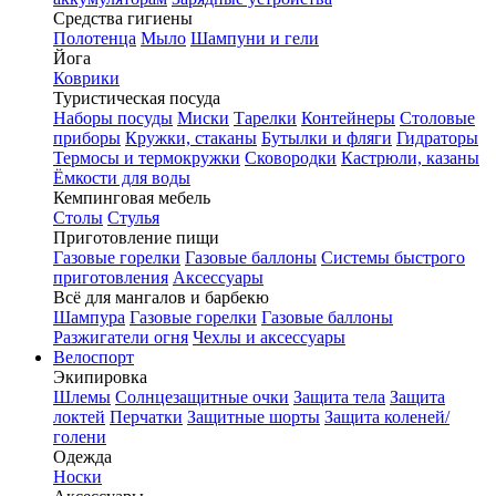
Средства гигиены
Полотенца
Мыло
Шампуни и гели
Йога
Коврики
Туристическая посуда
Наборы посуды
Миски
Тарелки
Контейнеры
Столовые
приборы
Кружки, стаканы
Бутылки и фляги
Гидраторы
Термосы и термокружки
Сковородки
Кастрюли, казаны
Ёмкости для воды
Кемпинговая мебель
Столы
Стулья
Приготовление пищи
Газовые горелки
Газовые баллоны
Системы быстрого
приготовления
Аксессуары
Всё для мангалов и барбекю
Шампура
Газовые горелки
Газовые баллоны
Разжигатели огня
Чехлы и аксессуары
Велоспорт
Экипировка
Шлемы
Солнцезащитные очки
Защита тела
Защита
локтей
Перчатки
Защитные шорты
Защита коленей/
голени
Одежда
Носки