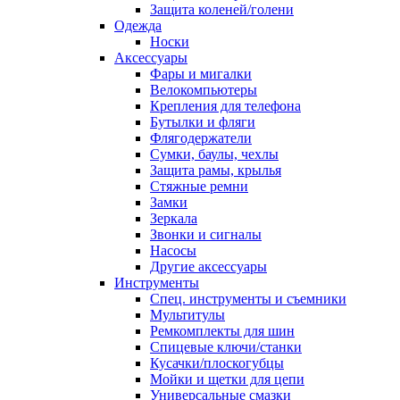
Защита коленей/голени
Одежда
Носки
Аксессуары
Фары и мигалки
Велокомпьютеры
Крепления для телефона
Бутылки и фляги
Флягодержатели
Сумки, баулы, чехлы
Защита рамы, крылья
Стяжные ремни
Замки
Зеркала
Звонки и сигналы
Насосы
Другие аксессуары
Инструменты
Спец. инструменты и съемники
Мультитулы
Ремкомплекты для шин
Спицевые ключи/станки
Кусачки/плоскогубцы
Мойки и щетки для цепи
Универсальные смазки