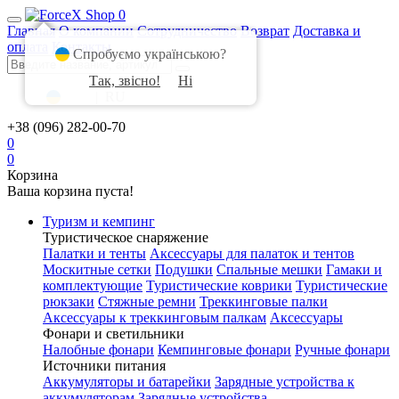
0
Главная
О компании
Сотрудничество
Возврат
Доставка и
оплата
Контакты
Спробуємо українською?
Так, звісно!
Ні
UA
|
RU
+38 (096) 282-00-70
0
0
Корзина
Ваша корзина пуста!
Туризм и кемпинг
Туристическое снаряжение
Палатки и тенты
Аксессуары для палаток и тентов
Москитные сетки
Подушки
Спальные мешки
Гамаки и
комплектующие
Туристические коврики
Туристические
рюкзаки
Стяжные ремни
Треккинговые палки
Аксессуары к треккинговым палкам
Аксессуары
Фонари и светильники
Налобные фонари
Кемпинговые фонари
Ручные фонари
Источники питания
Аккумуляторы и батарейки
Зарядные устройства к
аккумуляторам
Зарядные устройства