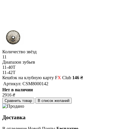
Количество звёзд
11
Диапазон зубьев
11-40Т
11-42Т
Кешбэк на клубную карту F
X
Club
146 ₴
Артикул:
CSM8000142
Нет в наличии
2916
₴
Сравнить товар
В список желаний
Доставка
В отделение Новой Почты
Бесплатно