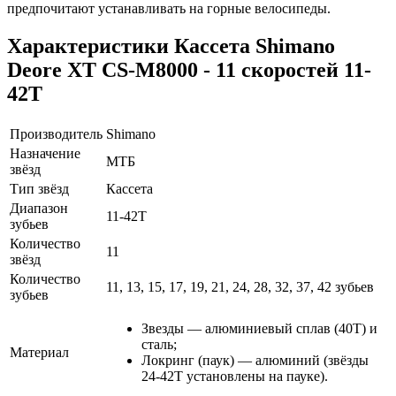
предпочитают устанавливать на горные велосипеды.
Характеристики
Кассета Shimano
Deore XT CS-M8000 - 11 скоростей 11-
42Т
Производитель
Shimano
Назначение
МТБ
звёзд
Тип звёзд
Кассета
Диапазон
11-42Т
зубьев
Количество
11
звёзд
Количество
11, 13, 15, 17, 19, 21, 24, 28, 32, 37, 42 зубьев
зубьев
Звезды — алюминиевый сплав (40T) и
сталь;
Материал
Локринг (паук) — алюминий (звёзды
24-42Т установлены на пауке).