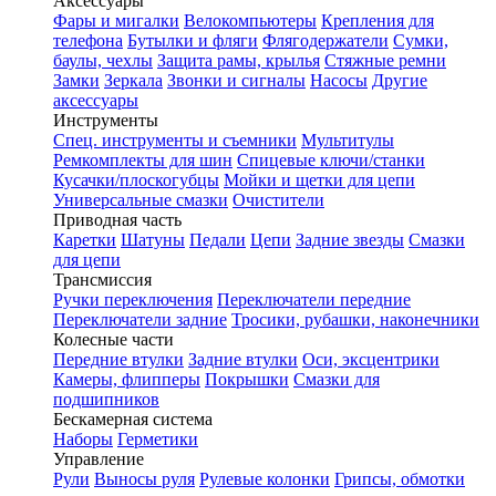
Аксессуары
Фары и мигалки
Велокомпьютеры
Крепления для
телефона
Бутылки и фляги
Флягодержатели
Сумки,
баулы, чехлы
Защита рамы, крылья
Стяжные ремни
Замки
Зеркала
Звонки и сигналы
Насосы
Другие
аксессуары
Инструменты
Спец. инструменты и съемники
Мультитулы
Ремкомплекты для шин
Спицевые ключи/станки
Кусачки/плоскогубцы
Мойки и щетки для цепи
Универсальные смазки
Очистители
Приводная часть
Каретки
Шатуны
Педали
Цепи
Задние звезды
Смазки
для цепи
Трансмиссия
Ручки переключения
Переключатели передние
Переключатели задние
Тросики, рубашки, наконечники
Колесные части
Передние втулки
Задние втулки
Оси, эксцентрики
Камеры, флипперы
Покрышки
Смазки для
подшипников
Бескамерная система
Наборы
Герметики
Управление
Рули
Выносы руля
Рулевые колонки
Грипсы, обмотки