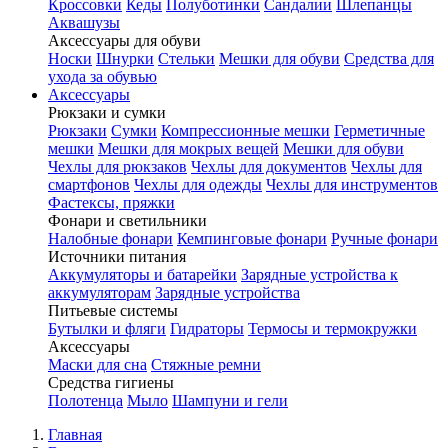
Кроссовки
Кеды
Полуботинки
Сандалии
Шлепанцы
Аквашузы
Аксессуары для обуви
Носки
Шнурки
Стельки
Мешки для обуви
Средства для
ухода за обувью
Аксессуары
Рюкзаки и сумки
Рюкзаки
Сумки
Компрессионные мешки
Герметичные
мешки
Мешки для мокрых вещей
Мешки для обуви
Чехлы для рюкзаков
Чехлы для документов
Чехлы для
смартфонов
Чехлы для одежды
Чехлы для инструментов
Фастексы, пряжки
Фонари и светильники
Налобные фонари
Кемпинговые фонари
Ручные фонари
Источники питания
Аккумуляторы и батарейки
Зарядные устройства к
аккумуляторам
Зарядные устройства
Питьевые системы
Бутылки и фляги
Гидраторы
Термосы и термокружки
Аксессуары
Маски для сна
Стяжные ремни
Средства гигиены
Полотенца
Мыло
Шампуни и гели
Главная