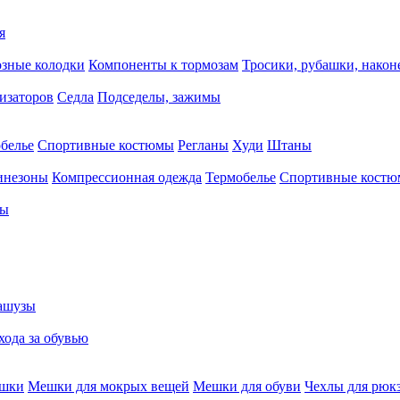
я
зные колодки
Компоненты к тормозам
Тросики, рубашки, нако
тизаторов
Седла
Подседелы, зажимы
белье
Спортивные костюмы
Регланы
Худи
Штаны
инезоны
Компрессионная одежда
Термобелье
Спортивные кост
сы
ашузы
хода за обувью
ешки
Мешки для мокрых вещей
Мешки для обуви
Чехлы для рюк