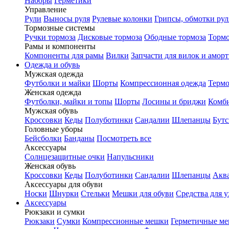
Наборы
Герметики
Управление
Рули
Выносы руля
Рулевые колонки
Грипсы, обмотки рул
Тормозные системы
Ручки тормоза
Дисковые тормоза
Ободные тормоза
Тормо
Рамы и компоненты
Компоненты для рамы
Вилки
Запчасти для вилок и амор
Одежда и обувь
Мужская одежда
Футболки и майки
Шорты
Компрессионная одежда
Термо
Женская одежда
Футболки, майки и топы
Шорты
Лосины и бриджи
Комб
Мужская обувь
Кроссовки
Кеды
Полуботинки
Сандалии
Шлепанцы
Бут
Головные уборы
Бейсболки
Банданы
Посмотреть все
Аксессуары
Солнцезащитные очки
Напульсники
Женская обувь
Кроссовки
Кеды
Полуботинки
Сандалии
Шлепанцы
Акв
Аксессуары для обуви
Носки
Шнурки
Стельки
Мешки для обуви
Средства для у
Аксессуары
Рюкзаки и сумки
Рюкзаки
Сумки
Компрессионные мешки
Герметичные м