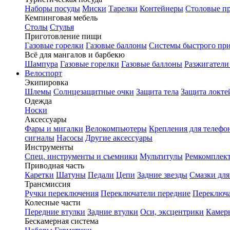
Наборы посуды
Миски
Тарелки
Контейнеры
Столовые п
Кемпинговая мебель
Столы
Стулья
Приготовление пищи
Газовые горелки
Газовые баллоны
Системы быстрого пр
Всё для мангалов и барбекю
Шампура
Газовые горелки
Газовые баллоны
Разжигатели
Велоспорт
Экипировка
Шлемы
Солнцезащитные очки
Защита тела
Защита локте
Одежда
Носки
Аксессуары
Фары и мигалки
Велокомпьютеры
Крепления для телефо
сигналы
Насосы
Другие аксессуары
Инструменты
Спец. инструменты и съемники
Мультитулы
Ремкомплек
Приводная часть
Каретки
Шатуны
Педали
Цепи
Задние звезды
Смазки для
Трансмиссия
Ручки переключения
Переключатели передние
Переключа
Колесные части
Передние втулки
Задние втулки
Оси, эксцентрики
Камер
Бескамерная система