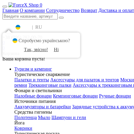
0
Главная
О компании
Сотрудничество
Возврат
Доставка и оплат
UA
|
RU
+38 (096) 282-00-70
Спробуємо українською?
0
0
Так, звісно!
Ні
Корзина
Ваша корзина пуста!
Туризм и кемпинг
Туристическое снаряжение
Палатки и тенты
Аксессуары для палаток и тентов
Моски
ремни
Треккинговые палки
Аксессуары к треккинговым 
Фонари и светильники
Налобные фонари
Кемпинговые фонари
Ручные фонари
Источники питания
Аккумуляторы и батарейки
Зарядные устройства к аккум
Средства гигиены
Полотенца
Мыло
Шампуни и гели
Йога
Коврики
Туристическая посуда