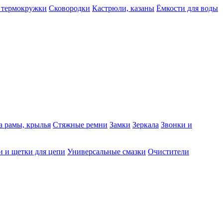
 термокружки
Сковородки
Кастрюли, казаны
Ёмкости для воды
а рамы, крылья
Стяжные ремни
Замки
Зеркала
Звонки и
 и щетки для цепи
Универсальные смазки
Очистители