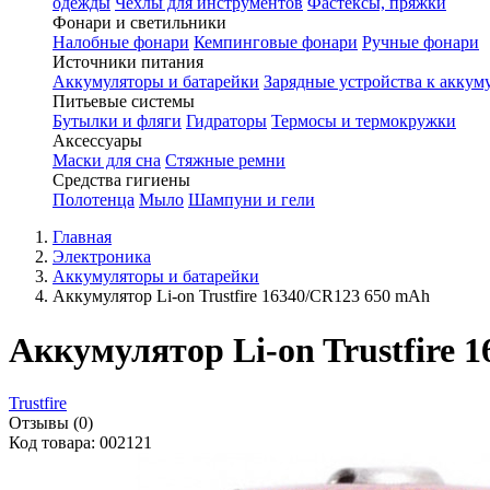
одежды
Чехлы для инструментов
Фастексы, пряжки
Фонари и светильники
Налобные фонари
Кемпинговые фонари
Ручные фонари
Источники питания
Аккумуляторы и батарейки
Зарядные устройства к аккум
Питьевые системы
Бутылки и фляги
Гидраторы
Термосы и термокружки
Аксессуары
Маски для сна
Стяжные ремни
Средства гигиены
Полотенца
Мыло
Шампуни и гели
Главная
Электроника
Аккумуляторы и батарейки
Аккумулятор Li-on Trustfire 16340/CR123 650 mAh
Аккумулятор Li-on Trustfire 
Trustfire
Отзывы (0)
Код товара: 002121