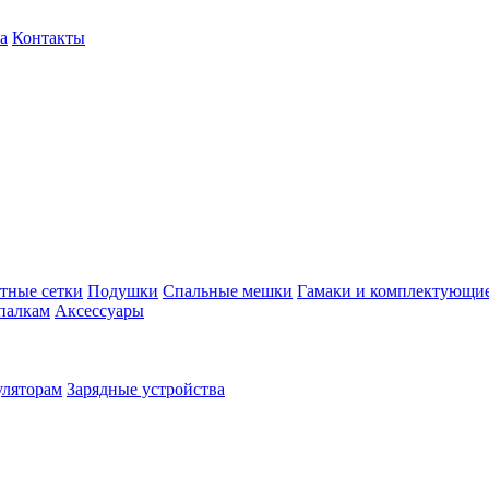
а
Контакты
тные сетки
Подушки
Спальные мешки
Гамаки и комплектующи
палкам
Аксессуары
уляторам
Зарядные устройства