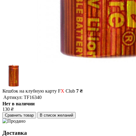
Кешбэк на клубную карту F
X
Club
7 ₴
Артикул:
TF16340
Нет в наличии
130
₴
Сравнить товар
В список желаний
Доставка