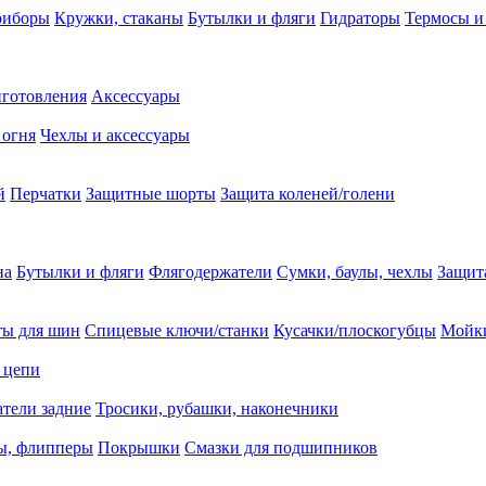
риборы
Кружки, стаканы
Бутылки и фляги
Гидраторы
Термосы и
иготовления
Аксессуары
 огня
Чехлы и аксессуары
й
Перчатки
Защитные шорты
Защита коленей/голени
на
Бутылки и фляги
Флягодержатели
Сумки, баулы, чехлы
Защит
ты для шин
Спицевые ключи/станки
Кусачки/плоскогубцы
Мойки
 цепи
тели задние
Тросики, рубашки, наконечники
ы, флипперы
Покрышки
Смазки для подшипников