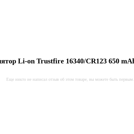
ятор Li-on Trustfire 16340/CR123 650 mA
Еще никто не написал отзыв об этом товаре, вы можете быть первым.