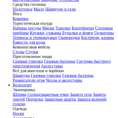
Средства гигиены
Полотенца
Мыло
Шампуни и гели
Йога
Коврики
Туристическая посуда
Наборы посуды
Миски
Тарелки
Контейнеры
Столовые
приборы
Кружки, стаканы
Бутылки и фляги
Гидраторы
Термосы и термокружки
Сковородки
Кастрюли, казаны
Ёмкости для воды
Кемпинговая мебель
Столы
Стулья
Приготовление пищи
Газовые горелки
Газовые баллоны
Системы быстрого
приготовления
Аксессуары
Всё для мангалов и барбекю
Шампура
Газовые горелки
Газовые баллоны
Разжигатели огня
Чехлы и аксессуары
Велоспорт
Экипировка
Шлемы
Солнцезащитные очки
Защита тела
Защита
локтей
Перчатки
Защитные шорты
Защита коленей/
голени
Одежда
Носки