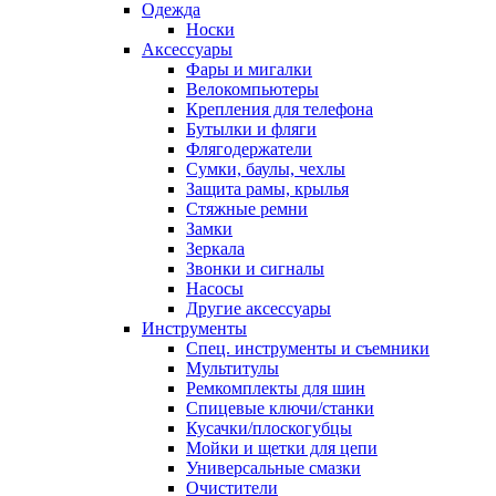
Одежда
Носки
Аксессуары
Фары и мигалки
Велокомпьютеры
Крепления для телефона
Бутылки и фляги
Флягодержатели
Сумки, баулы, чехлы
Защита рамы, крылья
Стяжные ремни
Замки
Зеркала
Звонки и сигналы
Насосы
Другие аксессуары
Инструменты
Спец. инструменты и съемники
Мультитулы
Ремкомплекты для шин
Спицевые ключи/станки
Кусачки/плоскогубцы
Мойки и щетки для цепи
Универсальные смазки
Очистители