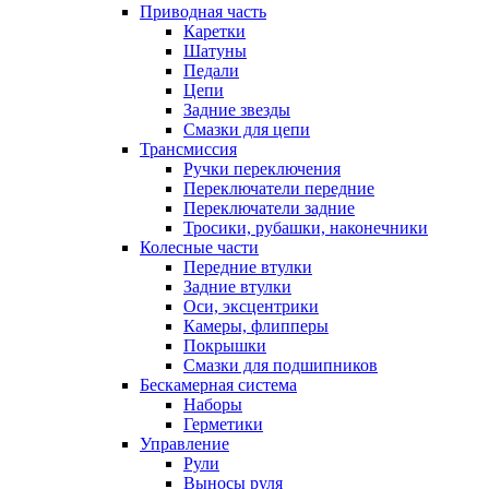
Приводная часть
Каретки
Шатуны
Педали
Цепи
Задние звезды
Смазки для цепи
Трансмиссия
Ручки переключения
Переключатели передние
Переключатели задние
Тросики, рубашки, наконечники
Колесные части
Передние втулки
Задние втулки
Оси, эксцентрики
Камеры, флипперы
Покрышки
Смазки для подшипников
Бескамерная система
Наборы
Герметики
Управление
Рули
Выносы руля