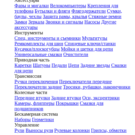
Аксессуары
Фары и мигалки
Велокомпьютеры
Крепления для
телефона
Бутылки и фляги
Флягодержатели
Сумки,
баулы, чехлы
Защита рамы, крылья
Стяжные ремни
Замки
Зеркала
Звонки и сигналы
Насосы
Другие
аксессуары
Инструменты
Спец. инструменты и съемники
Мультитулы
Ремкомплекты для шин
Спицевые ключи/станки
Кусачки/плоскогубцы
Мойки и щетки для цепи
Универсальные смазки
Очистители
Приводная часть
Каретки
Шатуны
Педали
Цепи
Задние звезды
Смазки
для цепи
Трансмиссия
Ручки переключения
Переключатели передние
Переключатели задние
Тросики, рубашки, наконечники
Колесные части
Передние втулки
Задние втулки
Оси, эксцентрики
Камеры, флипперы
Покрышки
Смазки для
подшипников
Бескамерная система
Наборы
Герметики
Управление
Рули
Выносы руля
Рулевые колонки
Грипсы, обмотки