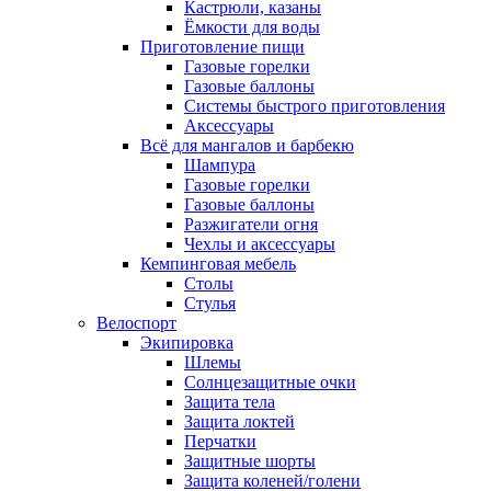
Кастрюли, казаны
Ёмкости для воды
Приготовление пищи
Газовые горелки
Газовые баллоны
Системы быстрого приготовления
Аксессуары
Всё для мангалов и барбекю
Шампура
Газовые горелки
Газовые баллоны
Разжигатели огня
Чехлы и аксессуары
Кемпинговая мебель
Столы
Стулья
Велоспорт
Экипировка
Шлемы
Солнцезащитные очки
Защита тела
Защита локтей
Перчатки
Защитные шорты
Защита коленей/голени