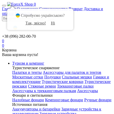
0
Главная
О компании
Сотрудничество
Возврат
Доставка и
оплата
Контакты
Спробуємо українською?
Так, звісно!
Ні
UA
|
RU
+38 (096) 282-00-70
0
0
Корзина
Ваша корзина пуста!
Туризм и кемпинг
Туристическое снаряжение
Палатки и тенты
Аксессуары для палаток и тентов
Москитные сетки
Подушки
Спальные мешки
Гамаки и
комплектующие
Туристические коврики
Туристические
рюкзаки
Стяжные ремни
Треккинговые палки
Аксессуары к треккинговым палкам
Аксессуары
Фонари и светильники
Налобные фонари
Кемпинговые фонари
Ручные фонари
Источники питания
Аккумуляторы и батарейки
Зарядные устройства к
аккумуляторам
Зарядные устройства