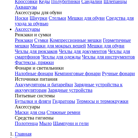
Кроссовки
Кеды
Полуботинки
Сандалии
Шлепанцы
Аквашузы
Аксессуары для обуви
Носки
Шнурки
Стельки
Мешки для обуви
Средства для
ухода за обувью
Аксессуары
Рюкзаки и сумки
Рюкзаки
Сумки
Компрессионные мешки
Герметичные
мешки
Мешки для мокрых вещей
Мешки для обуви
Чехлы для рюкзаков
Чехлы для документов
Чехлы для
смартфонов
Чехлы для одежды
Чехлы для инструментов
Фастексы, пряжки
Фонари и светильники
Налобные фонари
Кемпинговые фонари
Ручные фонари
Источники питания
Аккумуляторы и батарейки
Зарядные устройства к
аккумуляторам
Зарядные устройства
Питьевые системы
Бутылки и фляги
Гидраторы
Термосы и термокружки
Аксессуары
Маски для сна
Стяжные ремни
Средства гигиены
Полотенца
Мыло
Шампуни и гели
Главная