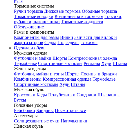
руля
Тормозные системы
Ручки тормоза
Дисковые тормоза
Ободные тормоза
Тормозные колодки
Компоненты к тормозам
Тросики,
рубашки, наконечники
Тормозные жидкости
Обслуживание
Рамы и компоненты
Компоненты для рамы
Вилки
Запчасти для вилок и
амортизаторов
Седла
Подседелы, зажимы
Одежда и обувь
Мужская одежда
Футболки и майки
Шорты
Компрессионная одежда
Термобелье
Спортивные костюмы
Регланы
Худи
Штаны
Женская одежда
Футболки, майки и топы
Шорты
Лосины и бриджи
Комбинезоны
Компрессионная одежда
Термобелье
Спортивные костюмы
Худи
Штаны
Мужская обувь
Кроссовки
Кеды
Полуботинки
Сандалии
Шлепанцы
Бутсы
Головные уборы
Бейсболки
Банданы
Посмотреть все
Аксессуары
Солнцезащитные очки
Напульсники
Женская обувь