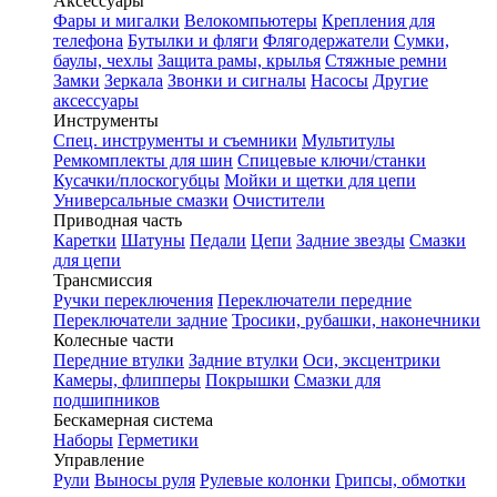
Аксессуары
Фары и мигалки
Велокомпьютеры
Крепления для
телефона
Бутылки и фляги
Флягодержатели
Сумки,
баулы, чехлы
Защита рамы, крылья
Стяжные ремни
Замки
Зеркала
Звонки и сигналы
Насосы
Другие
аксессуары
Инструменты
Спец. инструменты и съемники
Мультитулы
Ремкомплекты для шин
Спицевые ключи/станки
Кусачки/плоскогубцы
Мойки и щетки для цепи
Универсальные смазки
Очистители
Приводная часть
Каретки
Шатуны
Педали
Цепи
Задние звезды
Смазки
для цепи
Трансмиссия
Ручки переключения
Переключатели передние
Переключатели задние
Тросики, рубашки, наконечники
Колесные части
Передние втулки
Задние втулки
Оси, эксцентрики
Камеры, флипперы
Покрышки
Смазки для
подшипников
Бескамерная система
Наборы
Герметики
Управление
Рули
Выносы руля
Рулевые колонки
Грипсы, обмотки