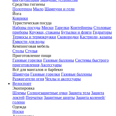
Средства гигиены
Полотенца
Мыло
Шампуни и гели
Йога
Коврики
Туристическая посуда
Наборы посуды
Миски
Тарелки
Контейнеры
Столовые
приборы
Кружки, стаканы
Бутылки и фляги
Гидраторы
Термосы и термокружки
Сковородки
Кастрюли, казаны
Ёмкости для воды
Кемпинговая мебель
Столы
Стулья
Приготовление пищи
Газовые горелки
Газовые баллоны
Системы быстрого
приготовления
Аксессуары
Всё для мангалов и барбекю
Шампура
Газовые горелки
Газовые баллоны
Разжигатели огня
Чехлы и аксессуары
Велоспорт
Экипировка
Шлемы
Солнцезащитные очки
Защита тела
Защита
локтей
Перчатки
Защитные шорты
Защита коленей/
голени
Одежда
Носки