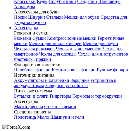
Кроссовки
Кеды
Полуботинки
Сандалии
Шлепанцы
Аквашузы
Аксессуары для обуви
Носки
Шнурки
Стельки
Мешки для обуви
Средства для
ухода за обувью
Аксессуары
Рюкзаки и сумки
Рюкзаки
Сумки
Компрессионные мешки
Герметичные
мешки
Мешки для мокрых вещей
Мешки для обуви
Чехлы для рюкзаков
Чехлы для документов
Чехлы для
смартфонов
Чехлы для одежды
Чехлы для инструментов
Фастексы, пряжки
Фонари и светильники
Налобные фонари
Кемпинговые фонари
Ручные фонари
Источники питания
Аккумуляторы и батарейки
Зарядные устройства к
аккумуляторам
Зарядные устройства
Питьевые системы
Бутылки и фляги
Гидраторы
Термосы и термокружки
Аксессуары
Маски для сна
Стяжные ремни
Средства гигиены
Полотенца
Мыло
Шампуни и гели