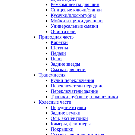
Ремкомплекты для шин
Спицевые ключи/станки
Кусачки/плоскогубцы
Мойки и щетки для цепи
Универсальные смазки
Очистители
Приводная часть
Каретки
Шатуны
Педали
Цепи
Задние звезды
Смазки для цепи
Трансмиссия
Ручки переключения
Переключатели передние
Переключатели задние
Тросики, рубашки, наконечники
Колесные части
Передние втулки
Задние втулки
Оси, эксцентрики
Камеры, флипперы
Покрышки
Смазки для подшипников