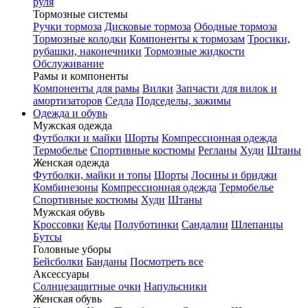
руля
Тормозные системы
Ручки тормоза
Дисковые тормоза
Ободные тормоза
Тормозные колодки
Компоненты к тормозам
Тросики,
рубашки, наконечники
Тормозные жидкости
Обслуживание
Рамы и компоненты
Компоненты для рамы
Вилки
Запчасти для вилок и
амортизаторов
Седла
Подседелы, зажимы
Одежда и обувь
Мужская одежда
Футболки и майки
Шорты
Компрессионная одежда
Термобелье
Спортивные костюмы
Регланы
Худи
Штаны
Женская одежда
Футболки, майки и топы
Шорты
Лосины и бриджи
Комбинезоны
Компрессионная одежда
Термобелье
Спортивные костюмы
Худи
Штаны
Мужская обувь
Кроссовки
Кеды
Полуботинки
Сандалии
Шлепанцы
Бутсы
Головные уборы
Бейсболки
Банданы
Посмотреть все
Аксессуары
Солнцезащитные очки
Напульсники
Женская обувь