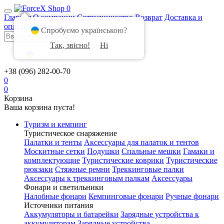
0
Главная
О компании
Сотрудничество
Возврат
Доставка и
оплата
Контакты
Спробуємо українською?
Так, звісно!
Ні
UA
|
RU
+38 (096) 282-00-70
0
0
Корзина
Ваша корзина пуста!
Туризм и кемпинг
Туристическое снаряжение
Палатки и тенты
Аксессуары для палаток и тентов
Москитные сетки
Подушки
Спальные мешки
Гамаки и
комплектующие
Туристические коврики
Туристические
рюкзаки
Стяжные ремни
Треккинговые палки
Аксессуары к треккинговым палкам
Аксессуары
Фонари и светильники
Налобные фонари
Кемпинговые фонари
Ручные фонари
Источники питания
Аккумуляторы и батарейки
Зарядные устройства к
аккумуляторам
Зарядные устройства