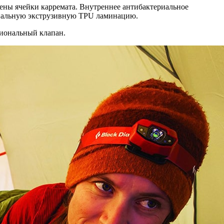
ы ячейки карремата. Внутреннее антибактериальное
ециальную экструзивную TPU ламинацию.
циональный клапан.