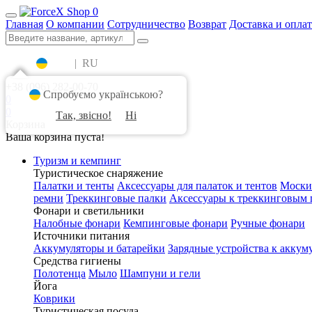
0
Главная
О компании
Сотрудничество
Возврат
Доставка и оплат
UA
|
RU
+38 (096) 282-00-70
Спробуємо українською?
0
0
Так, звісно!
Ні
Корзина
Ваша корзина пуста!
Туризм и кемпинг
Туристическое снаряжение
Палатки и тенты
Аксессуары для палаток и тентов
Моски
ремни
Треккинговые палки
Аксессуары к треккинговым 
Фонари и светильники
Налобные фонари
Кемпинговые фонари
Ручные фонари
Источники питания
Аккумуляторы и батарейки
Зарядные устройства к аккум
Средства гигиены
Полотенца
Мыло
Шампуни и гели
Йога
Коврики
Туристическая посуда