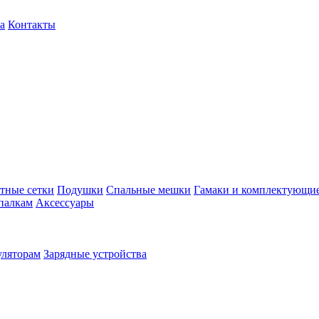
а
Контакты
тные сетки
Подушки
Спальные мешки
Гамаки и комплектующи
палкам
Аксессуары
уляторам
Зарядные устройства