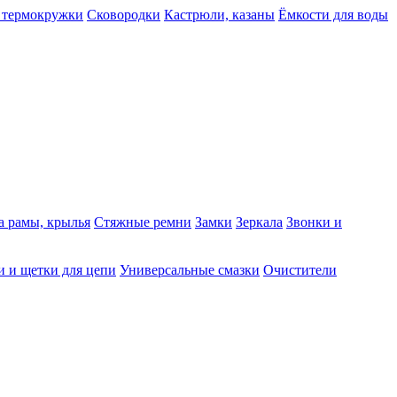
 термокружки
Сковородки
Кастрюли, казаны
Ёмкости для воды
а рамы, крылья
Стяжные ремни
Замки
Зеркала
Звонки и
 и щетки для цепи
Универсальные смазки
Очистители