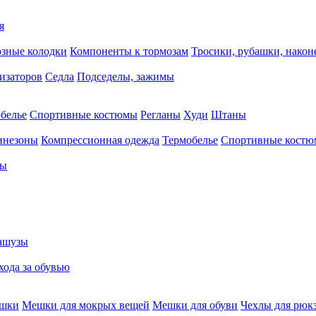
я
зные колодки
Компоненты к тормозам
Тросики, рубашки, нако
тизаторов
Седла
Подседелы, зажимы
белье
Спортивные костюмы
Регланы
Худи
Штаны
инезоны
Компрессионная одежда
Термобелье
Спортивные кост
сы
ашузы
хода за обувью
ешки
Мешки для мокрых вещей
Мешки для обуви
Чехлы для рюк