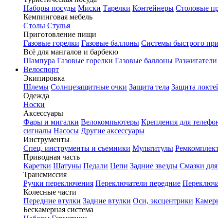
Наборы посуды
Миски
Тарелки
Контейнеры
Столовые п
Кемпинговая мебель
Столы
Стулья
Приготовление пищи
Газовые горелки
Газовые баллоны
Системы быстрого пр
Всё для мангалов и барбекю
Шампура
Газовые горелки
Газовые баллоны
Разжигатели
Велоспорт
Экипировка
Шлемы
Солнцезащитные очки
Защита тела
Защита локте
Одежда
Носки
Аксессуары
Фары и мигалки
Велокомпьютеры
Крепления для телефо
сигналы
Насосы
Другие аксессуары
Инструменты
Спец. инструменты и съемники
Мультитулы
Ремкомплек
Приводная часть
Каретки
Шатуны
Педали
Цепи
Задние звезды
Смазки для
Трансмиссия
Ручки переключения
Переключатели передние
Переключа
Колесные части
Передние втулки
Задние втулки
Оси, эксцентрики
Камер
Бескамерная система