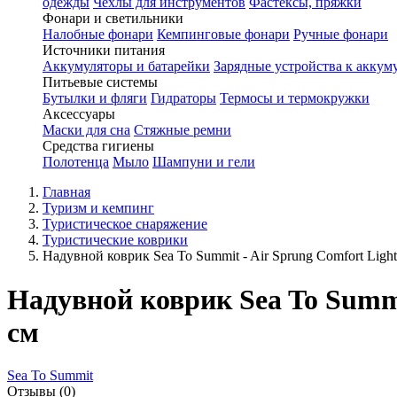
одежды
Чехлы для инструментов
Фастексы, пряжки
Фонари и светильники
Налобные фонари
Кемпинговые фонари
Ручные фонари
Источники питания
Аккумуляторы и батарейки
Зарядные устройства к аккум
Питьевые системы
Бутылки и фляги
Гидраторы
Термосы и термокружки
Аксессуары
Маски для сна
Стяжные ремни
Средства гигиены
Полотенца
Мыло
Шампуни и гели
Главная
Туризм и кемпинг
Туристическое снаряжение
Туристические коврики
Надувной коврик Sea To Summit - Air Sprung Comfort Light 
Надувной коврик Sea To Summit
см
Sea To Summit
Отзывы (0)