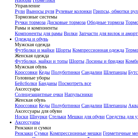
Наборы
Герметики
Управление
Рули
Выносы руля
Рулевые колонки
Грипсы, обмотки рул
Тормозные системы
Ручки тормоза
Дисковые тормоза
Ободные тормоза
Тормо
Рамы и компоненты
Компоненты для рамы
Вилки
Запчасти для вилок и амор
Одежда и обувь
Мужская одежда
Футболки и майки
Шорты
Компрессионная одежда
Термо
Женская одежда
Футболки, майки и топы
Шорты
Лосины и бриджи
Комб
Мужская обувь
Кроссовки
Кеды
Полуботинки
Сандалии
Шлепанцы
Бут
Головные уборы
Бейсболки
Банданы
Посмотреть все
Аксессуары
Солнцезащитные очки
Напульсники
Женская обувь
Кроссовки
Кеды
Полуботинки
Сандалии
Шлепанцы
Акв
Аксессуары для обуви
Носки
Шнурки
Стельки
Мешки для обуви
Средства для у
Аксессуары
Рюкзаки и сумки
Рюкзаки
Сумки
Компрессионные мешки
Герметичные м