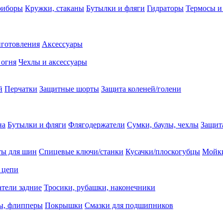
риборы
Кружки, стаканы
Бутылки и фляги
Гидраторы
Термосы и
иготовления
Аксессуары
 огня
Чехлы и аксессуары
й
Перчатки
Защитные шорты
Защита коленей/голени
на
Бутылки и фляги
Флягодержатели
Сумки, баулы, чехлы
Защит
ты для шин
Спицевые ключи/станки
Кусачки/плоскогубцы
Мойки
 цепи
тели задние
Тросики, рубашки, наконечники
ы, флипперы
Покрышки
Смазки для подшипников