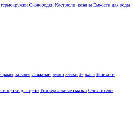
 термокружки
Сковородки
Кастрюли, казаны
Ёмкости для воды
а рамы, крылья
Стяжные ремни
Замки
Зеркала
Звонки и
 и щетки для цепи
Универсальные смазки
Очистители