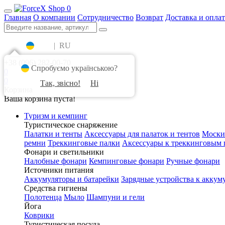
0
Главная
О компании
Сотрудничество
Возврат
Доставка и оплат
UA
|
RU
+38 (096) 282-00-70
Спробуємо українською?
0
0
Так, звісно!
Ні
Корзина
Ваша корзина пуста!
Туризм и кемпинг
Туристическое снаряжение
Палатки и тенты
Аксессуары для палаток и тентов
Моски
ремни
Треккинговые палки
Аксессуары к треккинговым 
Фонари и светильники
Налобные фонари
Кемпинговые фонари
Ручные фонари
Источники питания
Аккумуляторы и батарейки
Зарядные устройства к аккум
Средства гигиены
Полотенца
Мыло
Шампуни и гели
Йога
Коврики
Туристическая посуда