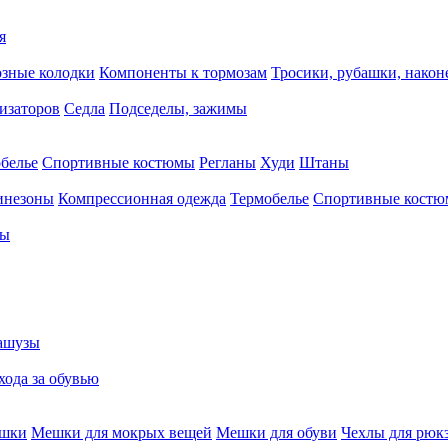
я
зные колодки
Компоненты к тормозам
Тросики, рубашки, нако
тизаторов
Седла
Подседелы, зажимы
белье
Спортивные костюмы
Регланы
Худи
Штаны
инезоны
Компрессионная одежда
Термобелье
Спортивные кост
сы
ашузы
хода за обувью
ешки
Мешки для мокрых вещей
Мешки для обуви
Чехлы для рюк