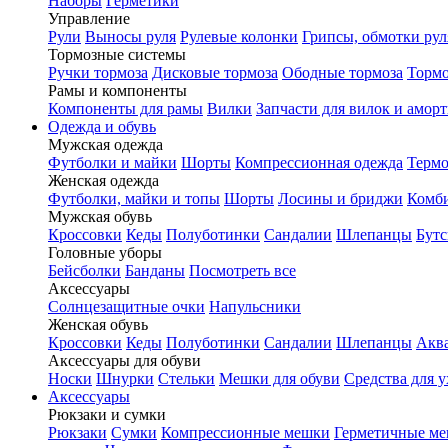
Наборы
Герметики
Управление
Рули
Выносы руля
Рулевые колонки
Грипсы, обмотки рул
Тормозные системы
Ручки тормоза
Дисковые тормоза
Ободные тормоза
Тормо
Рамы и компоненты
Компоненты для рамы
Вилки
Запчасти для вилок и амор
Одежда и обувь
Мужская одежда
Футболки и майки
Шорты
Компрессионная одежда
Термо
Женская одежда
Футболки, майки и топы
Шорты
Лосины и бриджи
Комб
Мужская обувь
Кроссовки
Кеды
Полуботинки
Сандалии
Шлепанцы
Бут
Головные уборы
Бейсболки
Банданы
Посмотреть все
Аксессуары
Солнцезащитные очки
Напульсники
Женская обувь
Кроссовки
Кеды
Полуботинки
Сандалии
Шлепанцы
Акв
Аксессуары для обуви
Носки
Шнурки
Стельки
Мешки для обуви
Средства для у
Аксессуары
Рюкзаки и сумки
Рюкзаки
Сумки
Компрессионные мешки
Герметичные м