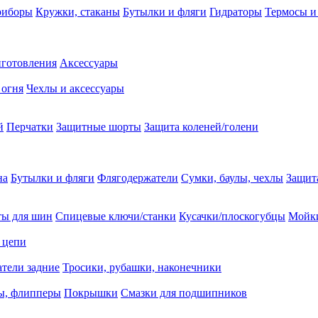
риборы
Кружки, стаканы
Бутылки и фляги
Гидраторы
Термосы и
иготовления
Аксессуары
 огня
Чехлы и аксессуары
й
Перчатки
Защитные шорты
Защита коленей/голени
на
Бутылки и фляги
Флягодержатели
Сумки, баулы, чехлы
Защит
ты для шин
Спицевые ключи/станки
Кусачки/плоскогубцы
Мойки
 цепи
тели задние
Тросики, рубашки, наконечники
ы, флипперы
Покрышки
Смазки для подшипников