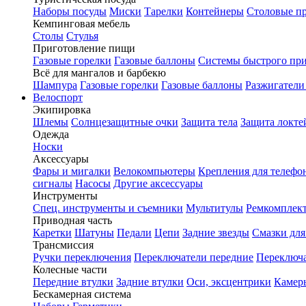
Наборы посуды
Миски
Тарелки
Контейнеры
Столовые п
Кемпинговая мебель
Столы
Стулья
Приготовление пищи
Газовые горелки
Газовые баллоны
Системы быстрого пр
Всё для мангалов и барбекю
Шампура
Газовые горелки
Газовые баллоны
Разжигатели
Велоспорт
Экипировка
Шлемы
Солнцезащитные очки
Защита тела
Защита локте
Одежда
Носки
Аксессуары
Фары и мигалки
Велокомпьютеры
Крепления для телефо
сигналы
Насосы
Другие аксессуары
Инструменты
Спец. инструменты и съемники
Мультитулы
Ремкомплек
Приводная часть
Каретки
Шатуны
Педали
Цепи
Задние звезды
Смазки для
Трансмиссия
Ручки переключения
Переключатели передние
Переключа
Колесные части
Передние втулки
Задние втулки
Оси, эксцентрики
Камер
Бескамерная система