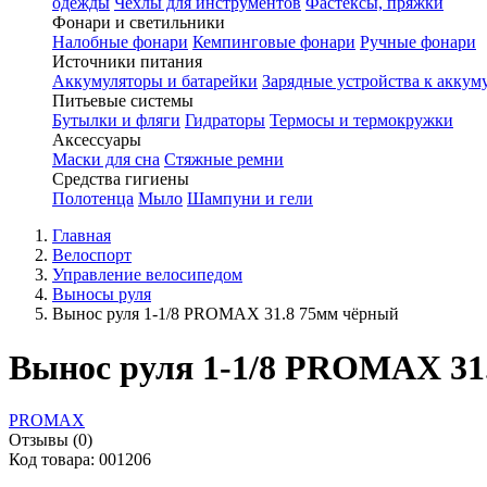
одежды
Чехлы для инструментов
Фастексы, пряжки
Фонари и светильники
Налобные фонари
Кемпинговые фонари
Ручные фонари
Источники питания
Аккумуляторы и батарейки
Зарядные устройства к аккум
Питьевые системы
Бутылки и фляги
Гидраторы
Термосы и термокружки
Аксессуары
Маски для сна
Стяжные ремни
Средства гигиены
Полотенца
Мыло
Шампуни и гели
Главная
Велоспорт
Управление велосипедом
Выносы руля
Вынос руля 1-1/8 PROMAX 31.8 75мм чёрный
Вынос руля 1-1/8 PROMAX 31
PROMAX
Отзывы (0)
Код товара: 001206