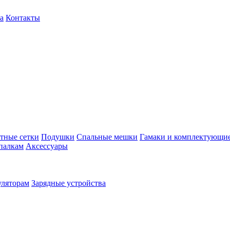
а
Контакты
тные сетки
Подушки
Спальные мешки
Гамаки и комплектующи
палкам
Аксессуары
уляторам
Зарядные устройства