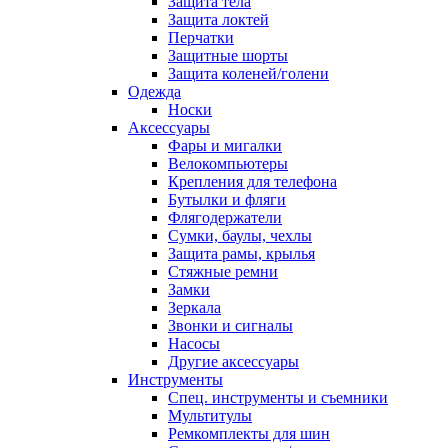
Защита тела
Защита локтей
Перчатки
Защитные шорты
Защита коленей/голени
Одежда
Носки
Аксессуары
Фары и мигалки
Велокомпьютеры
Крепления для телефона
Бутылки и фляги
Флягодержатели
Сумки, баулы, чехлы
Защита рамы, крылья
Стяжные ремни
Замки
Зеркала
Звонки и сигналы
Насосы
Другие аксессуары
Инструменты
Спец. инструменты и съемники
Мультитулы
Ремкомплекты для шин