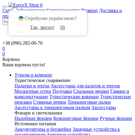
0
Главная
О компании
Сотрудничество
Возврат
Доставка и
оплата
Контакты
Спробуємо українською?
Так, звісно!
Ні
UA
|
RU
+38 (096) 282-00-70
0
0
Корзина
Ваша корзина пуста!
Туризм и кемпинг
Туристическое снаряжение
Палатки и тенты
Аксессуары для палаток и тентов
Москитные сетки
Подушки
Спальные мешки
Гамаки и
комплектующие
Туристические коврики
Туристические
рюкзаки
Стяжные ремни
Треккинговые палки
Аксессуары к треккинговым палкам
Аксессуары
Фонари и светильники
Налобные фонари
Кемпинговые фонари
Ручные фонари
Источники питания
Аккумуляторы и батарейки
Зарядные устройства к
аккумуляторам
Зарядные устройства