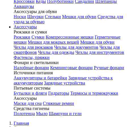
Кроссовки
Кеды
Полуботинки
Сандалии
Шлепанцы
Аквашузы
Аксессуары для обуви
Носки
Шнурки
Стельки
Мешки для обуви
Средства для
ухода за обувью
Аксессуары
Рюкзаки и сумки
Рюкзаки
Сумки
Компрессионные мешки
Герметичные
мешки
Мешки для мокрых вещей
Мешки для обуви
Чехлы для рюкзаков
Чехлы для документов
Чехлы для
смартфонов
Чехлы для одежды
Чехлы для инструментов
Фастексы, пряжки
Фонари и светильники
Налобные фонари
Кемпинговые фонари
Ручные фонари
Источники питания
Аккумуляторы и батарейки
Зарядные устройства к
аккумуляторам
Зарядные устройства
Питьевые системы
Бутылки и фляги
Гидраторы
Термосы и термокружки
Аксессуары
Маски для сна
Стяжные ремни
Средства гигиены
Полотенца
Мыло
Шампуни и гели
Главная