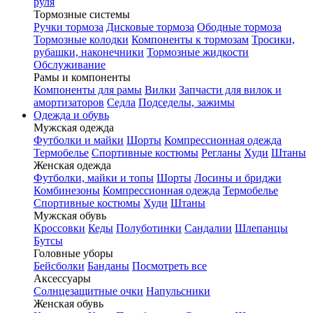
руля
Тормозные системы
Ручки тормоза
Дисковые тормоза
Ободные тормоза
Тормозные колодки
Компоненты к тормозам
Тросики,
рубашки, наконечники
Тормозные жидкости
Обслуживание
Рамы и компоненты
Компоненты для рамы
Вилки
Запчасти для вилок и
амортизаторов
Седла
Подседелы, зажимы
Одежда и обувь
Мужская одежда
Футболки и майки
Шорты
Компрессионная одежда
Термобелье
Спортивные костюмы
Регланы
Худи
Штаны
Женская одежда
Футболки, майки и топы
Шорты
Лосины и бриджи
Комбинезоны
Компрессионная одежда
Термобелье
Спортивные костюмы
Худи
Штаны
Мужская обувь
Кроссовки
Кеды
Полуботинки
Сандалии
Шлепанцы
Бутсы
Головные уборы
Бейсболки
Банданы
Посмотреть все
Аксессуары
Солнцезащитные очки
Напульсники
Женская обувь