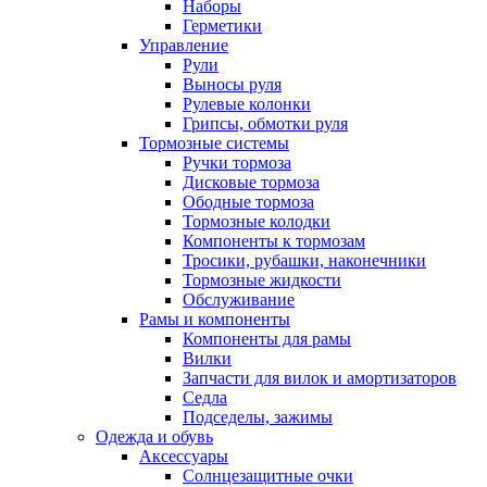
Наборы
Герметики
Управление
Рули
Выносы руля
Рулевые колонки
Грипсы, обмотки руля
Тормозные системы
Ручки тормоза
Дисковые тормоза
Ободные тормоза
Тормозные колодки
Компоненты к тормозам
Тросики, рубашки, наконечники
Тормозные жидкости
Обслуживание
Рамы и компоненты
Компоненты для рамы
Вилки
Запчасти для вилок и амортизаторов
Седла
Подседелы, зажимы
Одежда и обувь
Аксессуары
Солнцезащитные очки