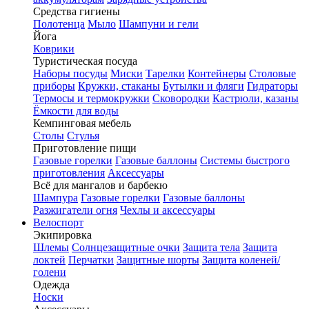
Средства гигиены
Полотенца
Мыло
Шампуни и гели
Йога
Коврики
Туристическая посуда
Наборы посуды
Миски
Тарелки
Контейнеры
Столовые
приборы
Кружки, стаканы
Бутылки и фляги
Гидраторы
Термосы и термокружки
Сковородки
Кастрюли, казаны
Ёмкости для воды
Кемпинговая мебель
Столы
Стулья
Приготовление пищи
Газовые горелки
Газовые баллоны
Системы быстрого
приготовления
Аксессуары
Всё для мангалов и барбекю
Шампура
Газовые горелки
Газовые баллоны
Разжигатели огня
Чехлы и аксессуары
Велоспорт
Экипировка
Шлемы
Солнцезащитные очки
Защита тела
Защита
локтей
Перчатки
Защитные шорты
Защита коленей/
голени
Одежда
Носки