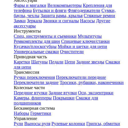
Аксессуары
Фары и мигалки
Велокомпьютеры
Крепления для
телефона
Бутылки и фляги
Флягодержатели
Сумки,
баулы, чехлы
Защита рамы, крылья
Стяжные ремни
Замки
Зеркала
Звонки и сигналы
Насосы
Другие
аксессуары
Инструменты
Спец. инструменты и съемники
Мультитулы
Ремкомплекты для шин
Спицевые ключи/станки
Кусачки/плоскогубцы
Мойки и щетки для цепи
Универсальные смазки
Очистители
Приводная часть
Каретки
Шатуны
Педали
Цепи
Задние звезды
Смазки
для цепи
Трансмиссия
Ручки переключения
Переключатели передние
Переключатели задние
Тросики, рубашки, наконечники
Колесные части
Передние втулки
Задние втулки
Оси, эксцентрики
Камеры, флипперы
Покрышки
Смазки для
подшипников
Бескамерная система
Наборы
Герметики
Управление
Рули
Выносы руля
Рулевые колонки
Грипсы, обмотки