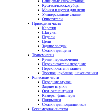
Спицевые ключи/станки
Кусачки/плоскогубцы
Мойки и щетки для цепи
Универсальные смазки
Очистители
Приводная часть
Каретки
Шатуны
Педали
Цепи
Задние звезды
Смазки для цепи
Трансмиссия
Ручки переключения
Переключатели передние
Переключатели задние
Тросики, рубашки, наконечники
Колесные части
Передние втулки
Задние втулки
Оси, эксцентрики
Камеры, флипперы
Покрышки
Смазки для подшипников
Бескамерная система