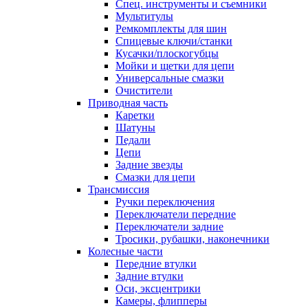
Спец. инструменты и съемники
Мультитулы
Ремкомплекты для шин
Спицевые ключи/станки
Кусачки/плоскогубцы
Мойки и щетки для цепи
Универсальные смазки
Очистители
Приводная часть
Каретки
Шатуны
Педали
Цепи
Задние звезды
Смазки для цепи
Трансмиссия
Ручки переключения
Переключатели передние
Переключатели задние
Тросики, рубашки, наконечники
Колесные части
Передние втулки
Задние втулки
Оси, эксцентрики
Камеры, флипперы