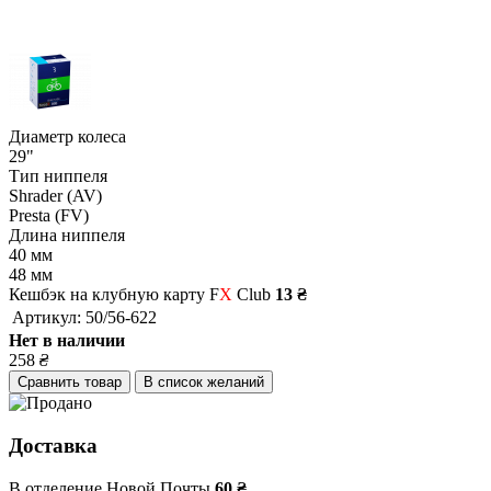
Диаметр колеса
29"
Тип ниппеля
Shrader (AV)
Presta (FV)
Длина ниппеля
40 мм
48 мм
Кешбэк на клубную карту F
X
Club
13 ₴
Артикул:
50/56-622
Нет в наличии
258
₴
Сравнить товар
В список желаний
Доставка
В отделение Новой Почты
60 ₴