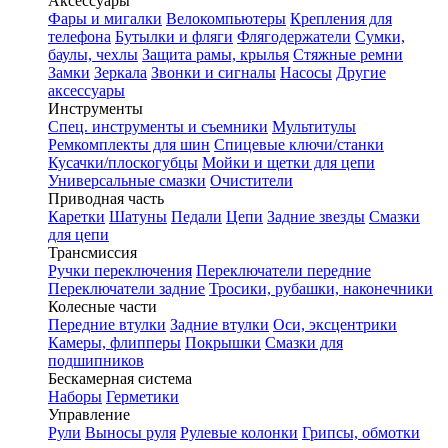
Аксессуары
Фары и мигалки
Велокомпьютеры
Крепления для
телефона
Бутылки и фляги
Флягодержатели
Сумки,
баулы, чехлы
Защита рамы, крылья
Стяжные ремни
Замки
Зеркала
Звонки и сигналы
Насосы
Другие
аксессуары
Инструменты
Спец. инструменты и съемники
Мультитулы
Ремкомплекты для шин
Спицевые ключи/станки
Кусачки/плоскогубцы
Мойки и щетки для цепи
Универсальные смазки
Очистители
Приводная часть
Каретки
Шатуны
Педали
Цепи
Задние звезды
Смазки
для цепи
Трансмиссия
Ручки переключения
Переключатели передние
Переключатели задние
Тросики, рубашки, наконечники
Колесные части
Передние втулки
Задние втулки
Оси, эксцентрики
Камеры, флипперы
Покрышки
Смазки для
подшипников
Бескамерная система
Наборы
Герметики
Управление
Рули
Выносы руля
Рулевые колонки
Грипсы, обмотки