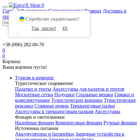
0
Главная
О компании
Сотрудничество
Возврат
Доставка и
оплата
Контакты
Спробуємо українською?
Так, звісно!
Ні
UA
|
RU
+38 (096) 282-00-70
0
0
Корзина
Ваша корзина пуста!
Туризм и кемпинг
Туристическое снаряжение
Палатки и тенты
Аксессуары для палаток и тентов
Москитные сетки
Подушки
Спальные мешки
Гамаки и
комплектующие
Туристические коврики
Туристические
рюкзаки
Стяжные ремни
Треккинговые палки
Аксессуары к треккинговым палкам
Аксессуары
Фонари и светильники
Налобные фонари
Кемпинговые фонари
Ручные фонари
Источники питания
Аккумуляторы и батарейки
Зарядные устройства к
аккумуляторам
Зарядные устройства