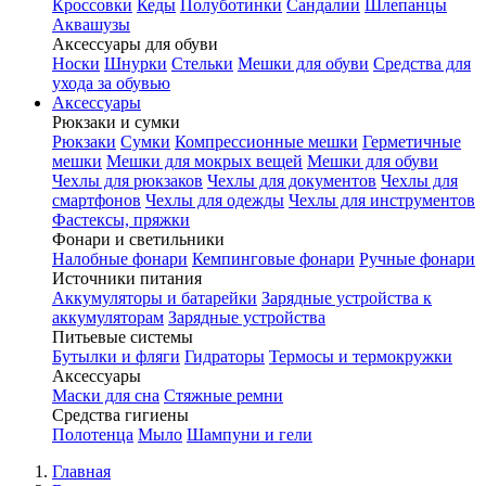
Кроссовки
Кеды
Полуботинки
Сандалии
Шлепанцы
Аквашузы
Аксессуары для обуви
Носки
Шнурки
Стельки
Мешки для обуви
Средства для
ухода за обувью
Аксессуары
Рюкзаки и сумки
Рюкзаки
Сумки
Компрессионные мешки
Герметичные
мешки
Мешки для мокрых вещей
Мешки для обуви
Чехлы для рюкзаков
Чехлы для документов
Чехлы для
смартфонов
Чехлы для одежды
Чехлы для инструментов
Фастексы, пряжки
Фонари и светильники
Налобные фонари
Кемпинговые фонари
Ручные фонари
Источники питания
Аккумуляторы и батарейки
Зарядные устройства к
аккумуляторам
Зарядные устройства
Питьевые системы
Бутылки и фляги
Гидраторы
Термосы и термокружки
Аксессуары
Маски для сна
Стяжные ремни
Средства гигиены
Полотенца
Мыло
Шампуни и гели
Главная