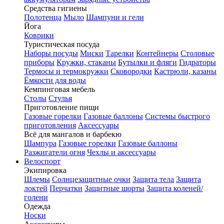
Средства гигиены
Полотенца
Мыло
Шампуни и гели
Йога
Коврики
Туристическая посуда
Наборы посуды
Миски
Тарелки
Контейнеры
Столовые
приборы
Кружки, стаканы
Бутылки и фляги
Гидраторы
Термосы и термокружки
Сковородки
Кастрюли, казаны
Ёмкости для воды
Кемпинговая мебель
Столы
Стулья
Приготовление пищи
Газовые горелки
Газовые баллоны
Системы быстрого
приготовления
Аксессуары
Всё для мангалов и барбекю
Шампура
Газовые горелки
Газовые баллоны
Разжигатели огня
Чехлы и аксессуары
Велоспорт
Экипировка
Шлемы
Солнцезащитные очки
Защита тела
Защита
локтей
Перчатки
Защитные шорты
Защита коленей/
голени
Одежда
Носки