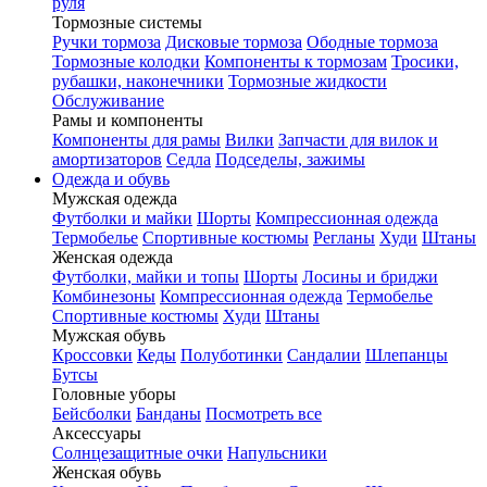
руля
Тормозные системы
Ручки тормоза
Дисковые тормоза
Ободные тормоза
Тормозные колодки
Компоненты к тормозам
Тросики,
рубашки, наконечники
Тормозные жидкости
Обслуживание
Рамы и компоненты
Компоненты для рамы
Вилки
Запчасти для вилок и
амортизаторов
Седла
Подседелы, зажимы
Одежда и обувь
Мужская одежда
Футболки и майки
Шорты
Компрессионная одежда
Термобелье
Спортивные костюмы
Регланы
Худи
Штаны
Женская одежда
Футболки, майки и топы
Шорты
Лосины и бриджи
Комбинезоны
Компрессионная одежда
Термобелье
Спортивные костюмы
Худи
Штаны
Мужская обувь
Кроссовки
Кеды
Полуботинки
Сандалии
Шлепанцы
Бутсы
Головные уборы
Бейсболки
Банданы
Посмотреть все
Аксессуары
Солнцезащитные очки
Напульсники
Женская обувь