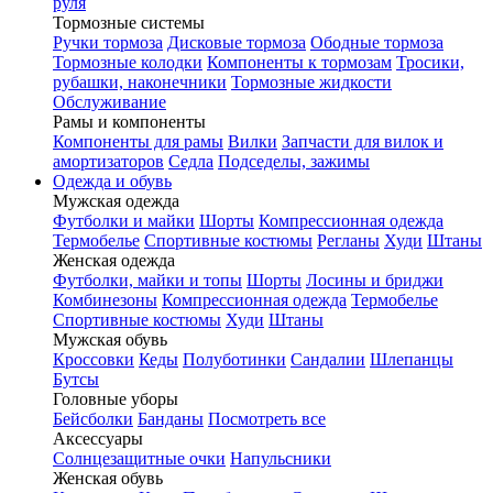
руля
Тормозные системы
Ручки тормоза
Дисковые тормоза
Ободные тормоза
Тормозные колодки
Компоненты к тормозам
Тросики,
рубашки, наконечники
Тормозные жидкости
Обслуживание
Рамы и компоненты
Компоненты для рамы
Вилки
Запчасти для вилок и
амортизаторов
Седла
Подседелы, зажимы
Одежда и обувь
Мужская одежда
Футболки и майки
Шорты
Компрессионная одежда
Термобелье
Спортивные костюмы
Регланы
Худи
Штаны
Женская одежда
Футболки, майки и топы
Шорты
Лосины и бриджи
Комбинезоны
Компрессионная одежда
Термобелье
Спортивные костюмы
Худи
Штаны
Мужская обувь
Кроссовки
Кеды
Полуботинки
Сандалии
Шлепанцы
Бутсы
Головные уборы
Бейсболки
Банданы
Посмотреть все
Аксессуары
Солнцезащитные очки
Напульсники
Женская обувь