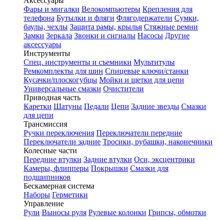
Аксессуары
Фары и мигалки
Велокомпьютеры
Крепления для
телефона
Бутылки и фляги
Флягодержатели
Сумки,
баулы, чехлы
Защита рамы, крылья
Стяжные ремни
Замки
Зеркала
Звонки и сигналы
Насосы
Другие
аксессуары
Инструменты
Спец. инструменты и съемники
Мультитулы
Ремкомплекты для шин
Спицевые ключи/станки
Кусачки/плоскогубцы
Мойки и щетки для цепи
Универсальные смазки
Очистители
Приводная часть
Каретки
Шатуны
Педали
Цепи
Задние звезды
Смазки
для цепи
Трансмиссия
Ручки переключения
Переключатели передние
Переключатели задние
Тросики, рубашки, наконечники
Колесные части
Передние втулки
Задние втулки
Оси, эксцентрики
Камеры, флипперы
Покрышки
Смазки для
подшипников
Бескамерная система
Наборы
Герметики
Управление
Рули
Выносы руля
Рулевые колонки
Грипсы, обмотки