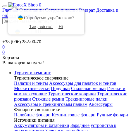
0
Главная
О компании
Сотрудничество
Возврат
Доставка и
оплата
Контакты
Спробуємо українською?
Так, звісно!
Ні
UA
|
RU
+38 (096) 282-00-70
0
0
Корзина
Ваша корзина пуста!
Туризм и кемпинг
Туристическое снаряжение
Палатки и тенты
Аксессуары для палаток и тентов
Москитные сетки
Подушки
Спальные мешки
Гамаки и
комплектующие
Туристические коврики
Туристические
рюкзаки
Стяжные ремни
Треккинговые палки
Аксессуары к треккинговым палкам
Аксессуары
Фонари и светильники
Налобные фонари
Кемпинговые фонари
Ручные фонари
Источники питания
Аккумуляторы и батарейки
Зарядные устройства к
аккумуляторам
Зарядные устройства