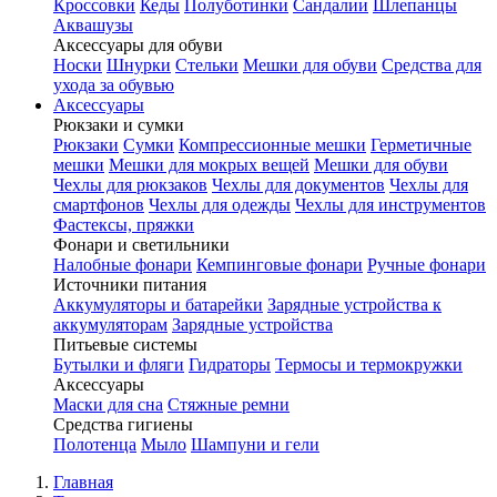
Кроссовки
Кеды
Полуботинки
Сандалии
Шлепанцы
Аквашузы
Аксессуары для обуви
Носки
Шнурки
Стельки
Мешки для обуви
Средства для
ухода за обувью
Аксессуары
Рюкзаки и сумки
Рюкзаки
Сумки
Компрессионные мешки
Герметичные
мешки
Мешки для мокрых вещей
Мешки для обуви
Чехлы для рюкзаков
Чехлы для документов
Чехлы для
смартфонов
Чехлы для одежды
Чехлы для инструментов
Фастексы, пряжки
Фонари и светильники
Налобные фонари
Кемпинговые фонари
Ручные фонари
Источники питания
Аккумуляторы и батарейки
Зарядные устройства к
аккумуляторам
Зарядные устройства
Питьевые системы
Бутылки и фляги
Гидраторы
Термосы и термокружки
Аксессуары
Маски для сна
Стяжные ремни
Средства гигиены
Полотенца
Мыло
Шампуни и гели
Главная