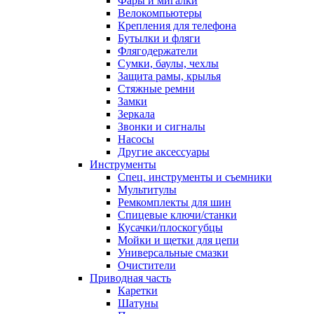
Фары и мигалки
Велокомпьютеры
Крепления для телефона
Бутылки и фляги
Флягодержатели
Сумки, баулы, чехлы
Защита рамы, крылья
Стяжные ремни
Замки
Зеркала
Звонки и сигналы
Насосы
Другие аксессуары
Инструменты
Спец. инструменты и съемники
Мультитулы
Ремкомплекты для шин
Спицевые ключи/станки
Кусачки/плоскогубцы
Мойки и щетки для цепи
Универсальные смазки
Очистители
Приводная часть
Каретки
Шатуны