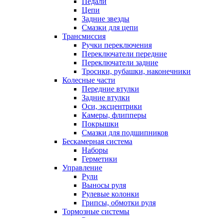
Педали
Цепи
Задние звезды
Смазки для цепи
Трансмиссия
Ручки переключения
Переключатели передние
Переключатели задние
Тросики, рубашки, наконечники
Колесные части
Передние втулки
Задние втулки
Оси, эксцентрики
Камеры, флипперы
Покрышки
Смазки для подшипников
Бескамерная система
Наборы
Герметики
Управление
Рули
Выносы руля
Рулевые колонки
Грипсы, обмотки руля
Тормозные системы