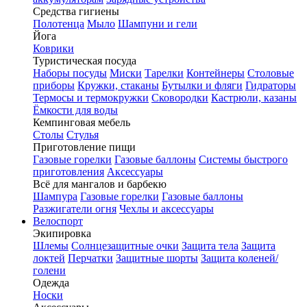
Средства гигиены
Полотенца
Мыло
Шампуни и гели
Йога
Коврики
Туристическая посуда
Наборы посуды
Миски
Тарелки
Контейнеры
Столовые
приборы
Кружки, стаканы
Бутылки и фляги
Гидраторы
Термосы и термокружки
Сковородки
Кастрюли, казаны
Ёмкости для воды
Кемпинговая мебель
Столы
Стулья
Приготовление пищи
Газовые горелки
Газовые баллоны
Системы быстрого
приготовления
Аксессуары
Всё для мангалов и барбекю
Шампура
Газовые горелки
Газовые баллоны
Разжигатели огня
Чехлы и аксессуары
Велоспорт
Экипировка
Шлемы
Солнцезащитные очки
Защита тела
Защита
локтей
Перчатки
Защитные шорты
Защита коленей/
голени
Одежда
Носки