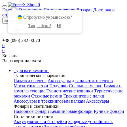
0
Главная
О компании
Сотрудничество
Возврат
Доставка и
оплата
Контакты
Спробуємо українською?
Так, звісно!
Ні
UA
|
RU
+38 (096) 282-00-70
0
0
Корзина
Ваша корзина пуста!
Туризм и кемпинг
Туристическое снаряжение
Палатки и тенты
Аксессуары для палаток и тентов
Москитные сетки
Подушки
Спальные мешки
Гамаки и
комплектующие
Туристические коврики
Туристические
рюкзаки
Стяжные ремни
Треккинговые палки
Аксессуары к треккинговым палкам
Аксессуары
Фонари и светильники
Налобные фонари
Кемпинговые фонари
Ручные фонари
Источники питания
Аккумуляторы и батарейки
Зарядные устройства к
аккумуляторам
Зарядные устройства