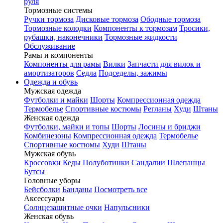
руля
Тормозные системы
Ручки тормоза
Дисковые тормоза
Ободные тормоза
Тормозные колодки
Компоненты к тормозам
Тросики,
рубашки, наконечники
Тормозные жидкости
Обслуживание
Рамы и компоненты
Компоненты для рамы
Вилки
Запчасти для вилок и
амортизаторов
Седла
Подседелы, зажимы
Одежда и обувь
Мужская одежда
Футболки и майки
Шорты
Компрессионная одежда
Термобелье
Спортивные костюмы
Регланы
Худи
Штаны
Женская одежда
Футболки, майки и топы
Шорты
Лосины и бриджи
Комбинезоны
Компрессионная одежда
Термобелье
Спортивные костюмы
Худи
Штаны
Мужская обувь
Кроссовки
Кеды
Полуботинки
Сандалии
Шлепанцы
Бутсы
Головные уборы
Бейсболки
Банданы
Посмотреть все
Аксессуары
Солнцезащитные очки
Напульсники
Женская обувь