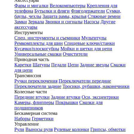
Аксессуары
Фары и мигалки
Велокомпьютеры
Крепления для
телефона
Бутылки и фляги
Флягодержатели
Сумки,
баулы, чехлы
Защита рамы, крылья
Стяжные ремни
Замки
Зеркала
Звонки и сигналы
Насосы
Другие
аксессуары
Инструменты
Спец. инструменты и съемники
Мультитулы
Ремкомплекты для шин
Спицевые ключи/станки
Кусачки/плоскогубцы
Мойки и щетки для цепи
Универсальные смазки
Очистители
Приводная часть
Каретки
Шатуны
Педали
Цепи
Задние звезды
Смазки
для цепи
Трансмиссия
Ручки переключения
Переключатели передние
Переключатели задние
Тросики, рубашки, наконечники
Колесные части
Передние втулки
Задние втулки
Оси, эксцентрики
Камеры, флипперы
Покрышки
Смазки для
подшипников
Бескамерная система
Наборы
Герметики
Управление
Рули
Выносы руля
Рулевые колонки
Грипсы, обмотки