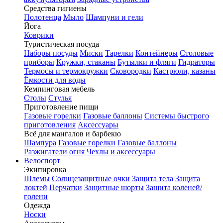
Средства гигиены
Полотенца
Мыло
Шампуни и гели
Йога
Коврики
Туристическая посуда
Наборы посуды
Миски
Тарелки
Контейнеры
Столовые
приборы
Кружки, стаканы
Бутылки и фляги
Гидраторы
Термосы и термокружки
Сковородки
Кастрюли, казаны
Ёмкости для воды
Кемпинговая мебель
Столы
Стулья
Приготовление пищи
Газовые горелки
Газовые баллоны
Системы быстрого
приготовления
Аксессуары
Всё для мангалов и барбекю
Шампура
Газовые горелки
Газовые баллоны
Разжигатели огня
Чехлы и аксессуары
Велоспорт
Экипировка
Шлемы
Солнцезащитные очки
Защита тела
Защита
локтей
Перчатки
Защитные шорты
Защита коленей/
голени
Одежда
Носки