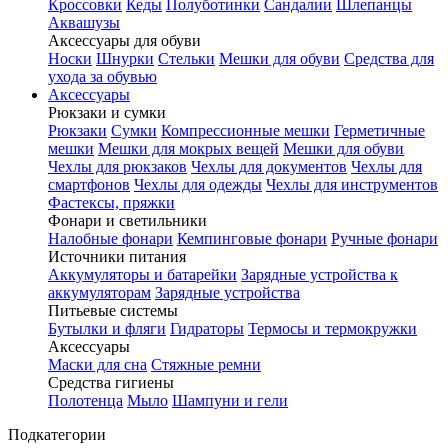
Кроссовки
Кеды
Полуботинки
Сандалии
Шлепанцы
Аквашузы
Аксессуары для обуви
Носки
Шнурки
Стельки
Мешки для обуви
Средства для
ухода за обувью
Аксессуары
Рюкзаки и сумки
Рюкзаки
Сумки
Компрессионные мешки
Герметичные
мешки
Мешки для мокрых вещей
Мешки для обуви
Чехлы для рюкзаков
Чехлы для документов
Чехлы для
смартфонов
Чехлы для одежды
Чехлы для инструментов
Фастексы, пряжки
Фонари и светильники
Налобные фонари
Кемпинговые фонари
Ручные фонари
Источники питания
Аккумуляторы и батарейки
Зарядные устройства к
аккумуляторам
Зарядные устройства
Питьевые системы
Бутылки и фляги
Гидраторы
Термосы и термокружки
Аксессуары
Маски для сна
Стяжные ремни
Средства гигиены
Полотенца
Мыло
Шампуни и гели
Подкатегории