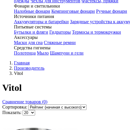
одежды
Чехлы для инструментов
Фастексы, пряжки
Фонари и светильники
Налобные фонари
Кемпинговые фонари
Ручные фонари
Источники питания
Аккумуляторы и батарейки
Зарядные устройства к аккум
Питьевые системы
Бутылки и фляги
Гидраторы
Термосы и термокружки
Аксессуары
Маски для сна
Стяжные ремни
Средства гигиены
Полотенца
Мыло
Шампуни и гели
Главная
Производитель
Vitol
Vitol
Сравнение товаров (0)
Сортировка:
Показать: