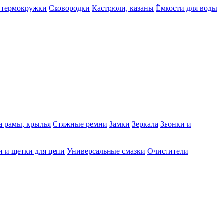
 термокружки
Сковородки
Кастрюли, казаны
Ёмкости для воды
а рамы, крылья
Стяжные ремни
Замки
Зеркала
Звонки и
 и щетки для цепи
Универсальные смазки
Очистители