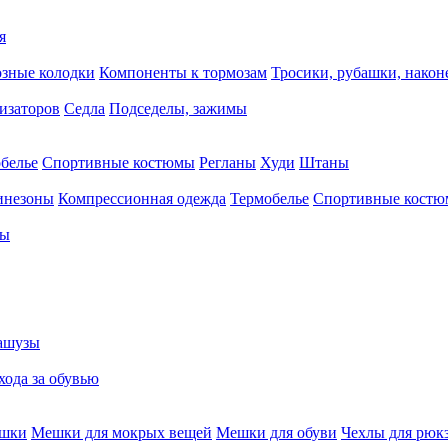
я
зные колодки
Компоненты к тормозам
Тросики, рубашки, нако
тизаторов
Седла
Подседелы, зажимы
белье
Спортивные костюмы
Регланы
Худи
Штаны
инезоны
Компрессионная одежда
Термобелье
Спортивные кост
сы
ашузы
хода за обувью
ешки
Мешки для мокрых вещей
Мешки для обуви
Чехлы для рюк