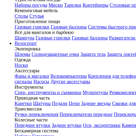
Наборы посуды
Миски
Тарелки
Контейнеры
Столовые п
Кемпинговая мебель
Столы
Стулья
Приготовление пищи
Газовые горелки
Газовые баллоны
Системы быстрого пр
Всё для мангалов и барбекю
Шампура
Газовые горелки
Газовые баллоны
Разжигатели
Велоспорт
Экипировка
Шлемы
Солнцезащитные очки
Защита тела
Защита локте
Одежда
Носки
Аксессуары
Фары и мигалки
Велокомпьютеры
Крепления для телефо
сигналы
Насосы
Другие аксессуары
Инструменты
Спец. инструменты и съемники
Мультитулы
Ремкомплек
Приводная часть
Каретки
Шатуны
Педали
Цепи
Задние звезды
Смазки для
Трансмиссия
Ручки переключения
Переключатели передние
Переключа
Колесные части
Передние втулки
Задние втулки
Оси, эксцентрики
Камер
Бескамерная система