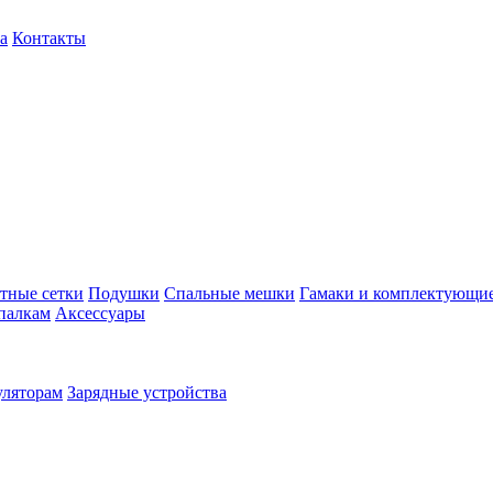
а
Контакты
тные сетки
Подушки
Спальные мешки
Гамаки и комплектующи
палкам
Аксессуары
уляторам
Зарядные устройства