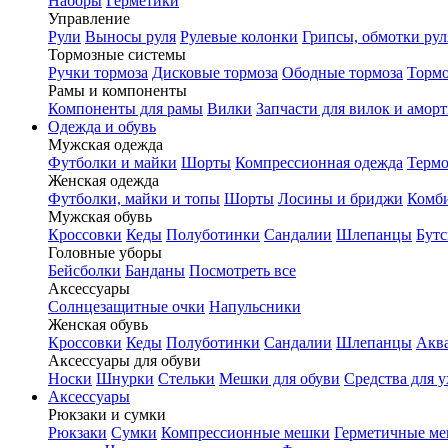
Наборы
Герметики
Управление
Рули
Выносы руля
Рулевые колонки
Грипсы, обмотки рул
Тормозные системы
Ручки тормоза
Дисковые тормоза
Ободные тормоза
Тормо
Рамы и компоненты
Компоненты для рамы
Вилки
Запчасти для вилок и амор
Одежда и обувь
Мужская одежда
Футболки и майки
Шорты
Компрессионная одежда
Термо
Женская одежда
Футболки, майки и топы
Шорты
Лосины и бриджи
Комб
Мужская обувь
Кроссовки
Кеды
Полуботинки
Сандалии
Шлепанцы
Бут
Головные уборы
Бейсболки
Банданы
Посмотреть все
Аксессуары
Солнцезащитные очки
Напульсники
Женская обувь
Кроссовки
Кеды
Полуботинки
Сандалии
Шлепанцы
Акв
Аксессуары для обуви
Носки
Шнурки
Стельки
Мешки для обуви
Средства для у
Аксессуары
Рюкзаки и сумки
Рюкзаки
Сумки
Компрессионные мешки
Герметичные м