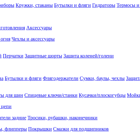
риборы
Кружки, стаканы
Бутылки и фляги
Гидраторы
Термосы и
иготовления
Аксессуары
 огня
Чехлы и аксессуары
й
Перчатки
Защитные шорты
Защита коленей/голени
на
Бутылки и фляги
Флягодержатели
Сумки, баулы, чехлы
Защит
ты для шин
Спицевые ключи/станки
Кусачки/плоскогубцы
Мойки
 цепи
тели задние
Тросики, рубашки, наконечники
ы, флипперы
Покрышки
Смазки для подшипников