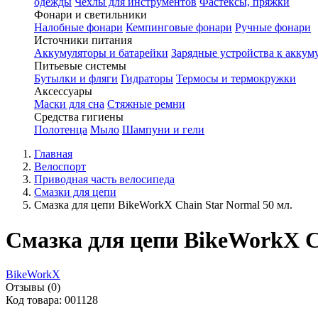
одежды
Чехлы для инструментов
Фастексы, пряжки
Фонари и светильники
Налобные фонари
Кемпинговые фонари
Ручные фонари
Источники питания
Аккумуляторы и батарейки
Зарядные устройства к аккум
Питьевые системы
Бутылки и фляги
Гидраторы
Термосы и термокружки
Аксессуары
Маски для сна
Стяжные ремни
Средства гигиены
Полотенца
Мыло
Шампуни и гели
Главная
Велоспорт
Приводная часть велосипеда
Смазки для цепи
Смазка для цепи BikeWorkX Chain Star Normal 50 мл.
Смазка для цепи BikeWorkX Ch
BikeWorkX
Отзывы (0)
Код товара: 001128