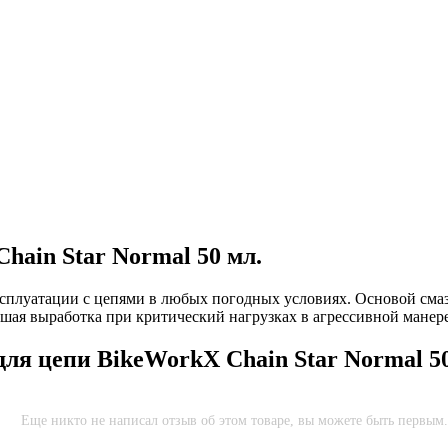
hain Star Normal 50 мл.
 эксплуатации с цепями в любых погодных условиях. Основой сма
ьшая выработка при критический нагрузках в агрессивной манер
для цепи BikeWorkX Chain Star Normal 50
Еще никто не написал отзыв об этом товаре, вы можете быть первым.