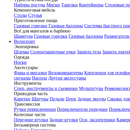
Наборы посуды
Миски
Тарелки
Контейнеры
Столовые п
Кемпинговая мебель
Столы
Стулья
Приготовление пищи
Газовые горелки
Газовые баллоны
Системы быстрого пр
Всё для мангалов и барбекю
Шампура
Газовые горелки
Газовые баллоны
Разжигатели
Велоспорт
Экипировка
Шлемы
Солнцезащитные очки
Защита тела
Защита локте
Одежда
Носки
Аксессуары
Фары и мигалки
Велокомпьютеры
Крепления для телефо
сигналы
Насосы
Другие аксессуары
Инструменты
Спец. инструменты и съемники
Мультитулы
Ремкомплек
Приводная часть
Каретки
Шатуны
Педали
Цепи
Задние звезды
Смазки для
Трансмиссия
Ручки переключения
Переключатели передние
Переключа
Колесные части
Передние втулки
Задние втулки
Оси, эксцентрики
Камер
Бескамерная система