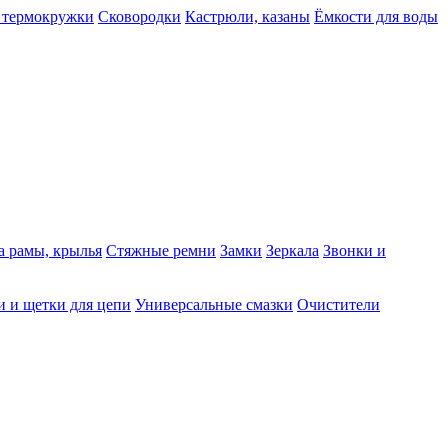
 термокружки
Сковородки
Кастрюли, казаны
Ёмкости для воды
а рамы, крылья
Стяжные ремни
Замки
Зеркала
Звонки и
 и щетки для цепи
Универсальные смазки
Очистители