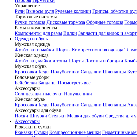
Наборы
Герметики
Управление
Рули
Выносы руля
Рулевые колонки
Грипсы, обмотки рул
Тормозные системы
Ручки тормоза
Дисковые тормоза
Ободные тормоза
Тормо
Рамы и компоненты
Компоненты для рамы
Вилки
Запчасти для вилок и амор
Одежда и обувь
Мужская одежда
Футболки и майки
Шорты
Компрессионная одежда
Термо
Женская одежда
Футболки, майки и топы
Шорты
Лосины и бриджи
Комб
Мужская обувь
Кроссовки
Кеды
Полуботинки
Сандалии
Шлепанцы
Бут
Головные уборы
Бейсболки
Банданы
Посмотреть все
Аксессуары
Солнцезащитные очки
Напульсники
Женская обувь
Кроссовки
Кеды
Полуботинки
Сандалии
Шлепанцы
Акв
Аксессуары для обуви
Носки
Шнурки
Стельки
Мешки для обуви
Средства для у
Аксессуары
Рюкзаки и сумки
Рюкзаки
Сумки
Компрессионные мешки
Герметичные м