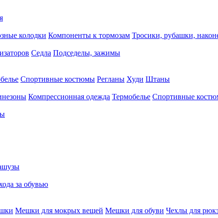
я
зные колодки
Компоненты к тормозам
Тросики, рубашки, нако
тизаторов
Седла
Подседелы, зажимы
белье
Спортивные костюмы
Регланы
Худи
Штаны
инезоны
Компрессионная одежда
Термобелье
Спортивные кост
сы
ашузы
хода за обувью
ешки
Мешки для мокрых вещей
Мешки для обуви
Чехлы для рюк