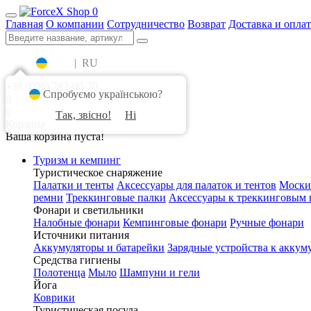
0
Главная
О компании
Сотрудничество
Возврат
Доставка и оплат
UA
|
RU
+38 (096) 282-00-70
Спробуємо українською?
0
0
Так, звісно!
Ні
Корзина
Ваша корзина пуста!
Туризм и кемпинг
Туристическое снаряжение
Палатки и тенты
Аксессуары для палаток и тентов
Моски
ремни
Треккинговые палки
Аксессуары к треккинговым 
Фонари и светильники
Налобные фонари
Кемпинговые фонари
Ручные фонари
Источники питания
Аккумуляторы и батарейки
Зарядные устройства к аккум
Средства гигиены
Полотенца
Мыло
Шампуни и гели
Йога
Коврики
Туристическая посуда