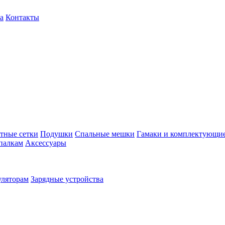
а
Контакты
тные сетки
Подушки
Спальные мешки
Гамаки и комплектующи
палкам
Аксессуары
уляторам
Зарядные устройства