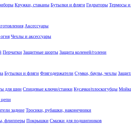
риборы
Кружки, стаканы
Бутылки и фляги
Гидраторы
Термосы и
иготовления
Аксессуары
 огня
Чехлы и аксессуары
й
Перчатки
Защитные шорты
Защита коленей/голени
на
Бутылки и фляги
Флягодержатели
Сумки, баулы, чехлы
Защит
ты для шин
Спицевые ключи/станки
Кусачки/плоскогубцы
Мойки
 цепи
тели задние
Тросики, рубашки, наконечники
ы, флипперы
Покрышки
Смазки для подшипников