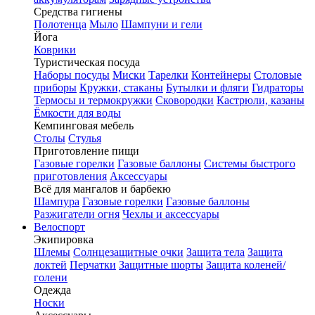
Средства гигиены
Полотенца
Мыло
Шампуни и гели
Йога
Коврики
Туристическая посуда
Наборы посуды
Миски
Тарелки
Контейнеры
Столовые
приборы
Кружки, стаканы
Бутылки и фляги
Гидраторы
Термосы и термокружки
Сковородки
Кастрюли, казаны
Ёмкости для воды
Кемпинговая мебель
Столы
Стулья
Приготовление пищи
Газовые горелки
Газовые баллоны
Системы быстрого
приготовления
Аксессуары
Всё для мангалов и барбекю
Шампура
Газовые горелки
Газовые баллоны
Разжигатели огня
Чехлы и аксессуары
Велоспорт
Экипировка
Шлемы
Солнцезащитные очки
Защита тела
Защита
локтей
Перчатки
Защитные шорты
Защита коленей/
голени
Одежда
Носки