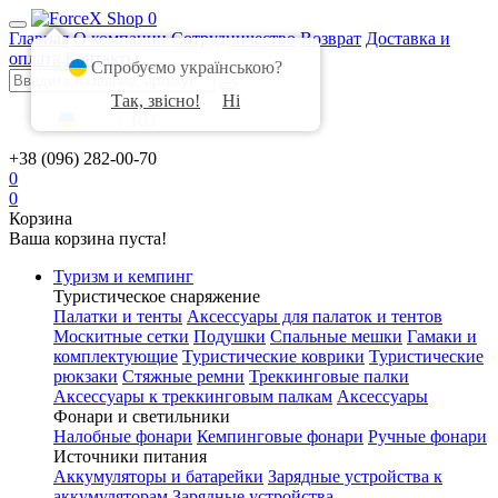
0
Главная
О компании
Сотрудничество
Возврат
Доставка и
оплата
Контакты
Спробуємо українською?
Так, звісно!
Ні
UA
|
RU
+38 (096) 282-00-70
0
0
Корзина
Ваша корзина пуста!
Туризм и кемпинг
Туристическое снаряжение
Палатки и тенты
Аксессуары для палаток и тентов
Москитные сетки
Подушки
Спальные мешки
Гамаки и
комплектующие
Туристические коврики
Туристические
рюкзаки
Стяжные ремни
Треккинговые палки
Аксессуары к треккинговым палкам
Аксессуары
Фонари и светильники
Налобные фонари
Кемпинговые фонари
Ручные фонари
Источники питания
Аккумуляторы и батарейки
Зарядные устройства к
аккумуляторам
Зарядные устройства