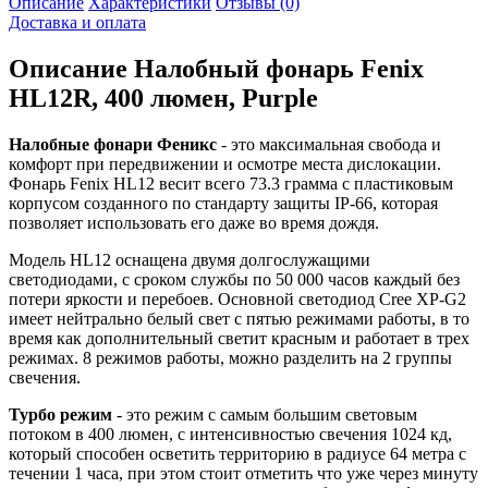
Описание
Характеристики
Отзывы (0)
Доставка и оплата
Описание
Налобный фонарь Fenix
HL12R, 400 люмен, Purple
Налобные фонари Феникс
- это максимальная свобода и
комфорт при передвижении и осмотре места дислокации.
Фонарь Fenix HL12 весит всего 73.3 грамма с пластиковым
корпусом созданного по стандарту защиты IP-66, которая
позволяет использовать его даже во время дождя.
Модель HL12 оснащена двумя долгослужащими
светодиодами, с сроком службы по 50 000 часов каждый без
потери яркости и перебоев. Основной светодиод Cree XP-G2
имеет нейтрально белый свет с пятью режимами работы, в то
время как дополнительный светит красным и работает в трех
режимах. 8 режимов работы, можно разделить на 2 группы
свечения.
Турбо режим
- это режим с самым большим световым
потоком в 400 люмен, с интенсивностью свечения 1024 кд,
который способен осветить территорию в радиусе 64 метра с
течении 1 часа, при этом стоит отметить что уже через минуту