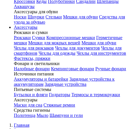
Кроссовки
Кеды
Полуботинки
Сандалии
Шлепанцы
Аквашузы
Аксессуары для обуви
Носки
Шнурки
Стельки
Мешки для обуви
Средства для
ухода за обувью
Аксессуары
Рюкзаки и сумки
Рюкзаки
Сумки
Компрессионные мешки
Герметичные
мешки
Мешки для мокрых вещей
Мешки для обуви
Чехлы для рюкзаков
Чехлы для документов
Чехлы для
смартфонов
Чехлы для одежды
Чехлы для инструментов
Фастексы, пряжки
Фонари и светильники
Налобные фонари
Кемпинговые фонари
Ручные фонари
Источники питания
Аккумуляторы и батарейки
Зарядные устройства к
аккумуляторам
Зарядные устройства
Питьевые системы
Бутылки и фляги
Гидраторы
Термосы и термокружки
Аксессуары
Маски для сна
Стяжные ремни
Средства гигиены
Полотенца
Мыло
Шампуни и гели
Главная