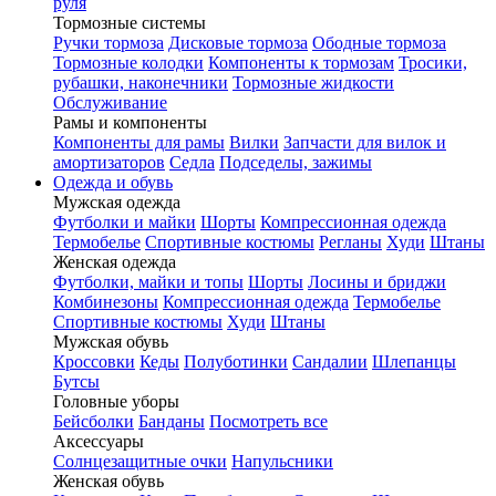
руля
Тормозные системы
Ручки тормоза
Дисковые тормоза
Ободные тормоза
Тормозные колодки
Компоненты к тормозам
Тросики,
рубашки, наконечники
Тормозные жидкости
Обслуживание
Рамы и компоненты
Компоненты для рамы
Вилки
Запчасти для вилок и
амортизаторов
Седла
Подседелы, зажимы
Одежда и обувь
Мужская одежда
Футболки и майки
Шорты
Компрессионная одежда
Термобелье
Спортивные костюмы
Регланы
Худи
Штаны
Женская одежда
Футболки, майки и топы
Шорты
Лосины и бриджи
Комбинезоны
Компрессионная одежда
Термобелье
Спортивные костюмы
Худи
Штаны
Мужская обувь
Кроссовки
Кеды
Полуботинки
Сандалии
Шлепанцы
Бутсы
Головные уборы
Бейсболки
Банданы
Посмотреть все
Аксессуары
Солнцезащитные очки
Напульсники
Женская обувь