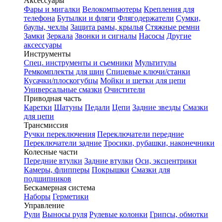
Аксессуары
Фары и мигалки
Велокомпьютеры
Крепления для
телефона
Бутылки и фляги
Флягодержатели
Сумки,
баулы, чехлы
Защита рамы, крылья
Стяжные ремни
Замки
Зеркала
Звонки и сигналы
Насосы
Другие
аксессуары
Инструменты
Спец. инструменты и съемники
Мультитулы
Ремкомплекты для шин
Спицевые ключи/станки
Кусачки/плоскогубцы
Мойки и щетки для цепи
Универсальные смазки
Очистители
Приводная часть
Каретки
Шатуны
Педали
Цепи
Задние звезды
Смазки
для цепи
Трансмиссия
Ручки переключения
Переключатели передние
Переключатели задние
Тросики, рубашки, наконечники
Колесные части
Передние втулки
Задние втулки
Оси, эксцентрики
Камеры, флипперы
Покрышки
Смазки для
подшипников
Бескамерная система
Наборы
Герметики
Управление
Рули
Выносы руля
Рулевые колонки
Грипсы, обмотки