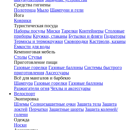
Средства гигиены
Полотенца
Мыло
Шампуни и гели
Йога
Коврики
Туристическая посуда
Наборы посуды
Миски
Тарелки
Контейнеры
Столовые
приборы
Кружки, стаканы
Бутылки и фляги
Гидраторы
Термосы и термокружки
Сковородки
Кастрюли, казаны
Ёмкости для воды
Кемпинговая мебель
Столы
Стулья
Приготовление пищи
Газовые горелки
Газовые баллоны
Системы быстрого
приготовления
Аксессуары
Всё для мангалов и барбекю
Шампура
Газовые горелки
Газовые баллоны
Разжигатели огня
Чехлы и аксессуары
Велоспорт
Экипировка
Шлемы
Солнцезащитные очки
Защита тела
Защита
локтей
Перчатки
Защитные шорты
Защита коленей/
голени
Одежда
Носки