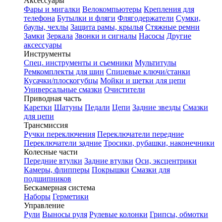
Аксессуары
Фары и мигалки
Велокомпьютеры
Крепления для
телефона
Бутылки и фляги
Флягодержатели
Сумки,
баулы, чехлы
Защита рамы, крылья
Стяжные ремни
Замки
Зеркала
Звонки и сигналы
Насосы
Другие
аксессуары
Инструменты
Спец. инструменты и съемники
Мультитулы
Ремкомплекты для шин
Спицевые ключи/станки
Кусачки/плоскогубцы
Мойки и щетки для цепи
Универсальные смазки
Очистители
Приводная часть
Каретки
Шатуны
Педали
Цепи
Задние звезды
Смазки
для цепи
Трансмиссия
Ручки переключения
Переключатели передние
Переключатели задние
Тросики, рубашки, наконечники
Колесные части
Передние втулки
Задние втулки
Оси, эксцентрики
Камеры, флипперы
Покрышки
Смазки для
подшипников
Бескамерная система
Наборы
Герметики
Управление
Рули
Выносы руля
Рулевые колонки
Грипсы, обмотки