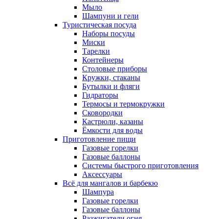
Мыло
Шампуни и гели
Туристическая посуда
Наборы посуды
Миски
Тарелки
Контейнеры
Столовые приборы
Кружки, стаканы
Бутылки и фляги
Гидраторы
Термосы и термокружки
Сковородки
Кастрюли, казаны
Ёмкости для воды
Приготовление пищи
Газовые горелки
Газовые баллоны
Системы быстрого приготовления
Аксессуары
Всё для мангалов и барбекю
Шампура
Газовые горелки
Газовые баллоны
Разжигатели огня