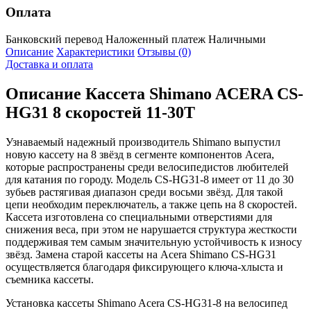
Оплата
Банковский перевод
Наложенный платеж
Наличными
Описание
Характеристики
Отзывы (0)
Доставка и оплата
Описание
Кассета Shimano ACERA CS-
HG31 8 скоростей 11-30T
Узнаваемый надежный производитель Shimano выпустил
новую кассету на 8 звёзд в сегменте компонентов Acera,
которые распространены среди велосипедистов любителей
для катания по городу. Модель CS-HG31-8 имеет от 11 до 30
зубьев растягивая диапазон среди восьми звёзд. Для такой
цепи необходим переключатель, а также цепь на 8 скоростей.
Кассета изготовлена со специальными отверстиями для
снижения веса, при этом не нарушается структура жесткости
поддерживая тем самым значительную устойчивость к износу
звёзд. Замена старой кассеты на Acera Shimano CS-HG31
осуществляется благодаря фиксирующего ключа-хлыста и
съемника кассеты.
Установка кассеты Shimano Acera CS-HG31-8 на велосипед