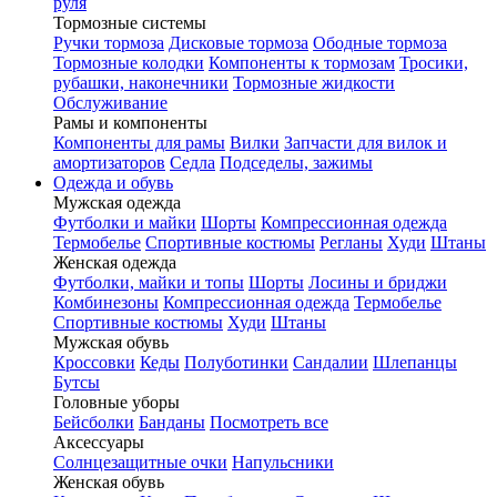
руля
Тормозные системы
Ручки тормоза
Дисковые тормоза
Ободные тормоза
Тормозные колодки
Компоненты к тормозам
Тросики,
рубашки, наконечники
Тормозные жидкости
Обслуживание
Рамы и компоненты
Компоненты для рамы
Вилки
Запчасти для вилок и
амортизаторов
Седла
Подседелы, зажимы
Одежда и обувь
Мужская одежда
Футболки и майки
Шорты
Компрессионная одежда
Термобелье
Спортивные костюмы
Регланы
Худи
Штаны
Женская одежда
Футболки, майки и топы
Шорты
Лосины и бриджи
Комбинезоны
Компрессионная одежда
Термобелье
Спортивные костюмы
Худи
Штаны
Мужская обувь
Кроссовки
Кеды
Полуботинки
Сандалии
Шлепанцы
Бутсы
Головные уборы
Бейсболки
Банданы
Посмотреть все
Аксессуары
Солнцезащитные очки
Напульсники
Женская обувь