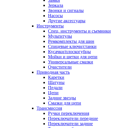
Замки
Зеркала
Звонки и сигналы
Насосы
Другие аксессуары
Инструменты
Спец. инструменты и съемники
Мультитулы
Ремкомплекты для шин
Спицевые ключи/станки
Кусачки/плоскогубцы
Мойки и щетки для цепи
Универсальные смазки
Очистители
Приводная часть
Каретки
Шатуны
Педали
Цепи
Задние звезды
Смазки для цепи
Трансмиссия
Ручки переключения
Переключатели передние
Переключатели задние