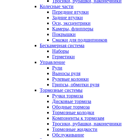
Тросики, рубашки, наконечники
Колесные части
Передние втулки
Задние втулки
Оси, эксцентрики
Камеры, флипперы
Покрышки
Смазки для подшипников
Бескамерная система
Наборы
Герметики
Управление
Рули
Выносы руля
Рулевые колонки
Грипсы, обмотки руля
Тормозные системы
Ручки тормоза
Дисковые тормоза
Ободные тормоза
Тормозные колодки
Компоненты к тормозам
Тросики, рубашки, наконечники
Тормозные жидкости
Обслуживание