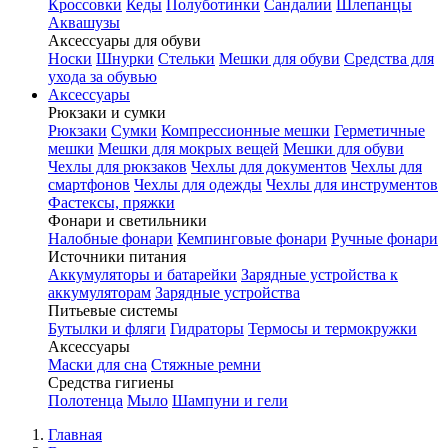
Кроссовки
Кеды
Полуботинки
Сандалии
Шлепанцы
Аквашузы
Аксессуары для обуви
Носки
Шнурки
Стельки
Мешки для обуви
Средства для
ухода за обувью
Аксессуары
Рюкзаки и сумки
Рюкзаки
Сумки
Компрессионные мешки
Герметичные
мешки
Мешки для мокрых вещей
Мешки для обуви
Чехлы для рюкзаков
Чехлы для документов
Чехлы для
смартфонов
Чехлы для одежды
Чехлы для инструментов
Фастексы, пряжки
Фонари и светильники
Налобные фонари
Кемпинговые фонари
Ручные фонари
Источники питания
Аккумуляторы и батарейки
Зарядные устройства к
аккумуляторам
Зарядные устройства
Питьевые системы
Бутылки и фляги
Гидраторы
Термосы и термокружки
Аксессуары
Маски для сна
Стяжные ремни
Средства гигиены
Полотенца
Мыло
Шампуни и гели
Главная