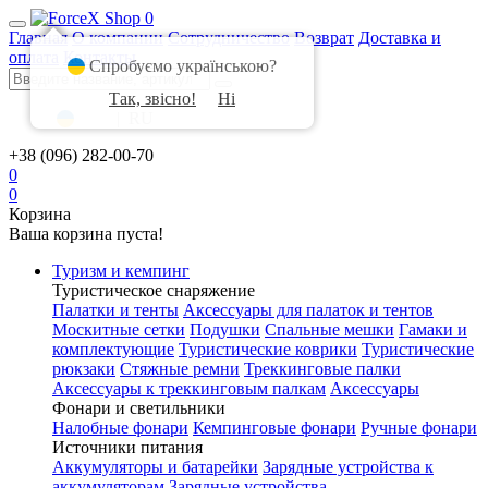
0
Главная
О компании
Сотрудничество
Возврат
Доставка и
оплата
Контакты
Спробуємо українською?
Так, звісно!
Ні
UA
|
RU
+38 (096) 282-00-70
0
0
Корзина
Ваша корзина пуста!
Туризм и кемпинг
Туристическое снаряжение
Палатки и тенты
Аксессуары для палаток и тентов
Москитные сетки
Подушки
Спальные мешки
Гамаки и
комплектующие
Туристические коврики
Туристические
рюкзаки
Стяжные ремни
Треккинговые палки
Аксессуары к треккинговым палкам
Аксессуары
Фонари и светильники
Налобные фонари
Кемпинговые фонари
Ручные фонари
Источники питания
Аккумуляторы и батарейки
Зарядные устройства к
аккумуляторам
Зарядные устройства