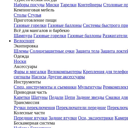
Наборы посуды
Миски
Тарелки
Контейнеры
Столовые п
Кемпинговая мебель
Столы
Стулья
Приготовление пищи
Газовые горелки
Газовые баллоны
Системы быстрого пр
Всё для мангалов и барбекю
Шампура
Газовые горелки
Газовые баллоны
Разжигатели
Велоспорт
Экипировка
Шлемы
Солнцезащитные очки
Защита тела
Защита локте
Одежда
Носки
Аксессуары
Фары и мигалки
Велокомпьютеры
Крепления для телефо
сигналы
Насосы
Другие аксессуары
Инструменты
Спец. инструменты и съемники
Мультитулы
Ремкомплек
Приводная часть
Каретки
Шатуны
Педали
Цепи
Задние звезды
Смазки для
Трансмиссия
Ручки переключения
Переключатели передние
Переключа
Колесные части
Передние втулки
Задние втулки
Оси, эксцентрики
Камер
Бескамерная система