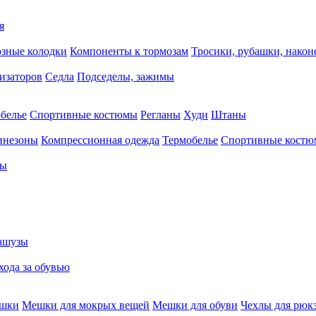
я
зные колодки
Компоненты к тормозам
Тросики, рубашки, нако
тизаторов
Седла
Подседелы, зажимы
белье
Спортивные костюмы
Регланы
Худи
Штаны
инезоны
Компрессионная одежда
Термобелье
Спортивные кост
сы
ашузы
хода за обувью
ешки
Мешки для мокрых вещей
Мешки для обуви
Чехлы для рюк