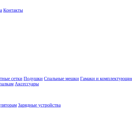
а
Контакты
тные сетки
Подушки
Спальные мешки
Гамаки и комплектующи
палкам
Аксессуары
уляторам
Зарядные устройства