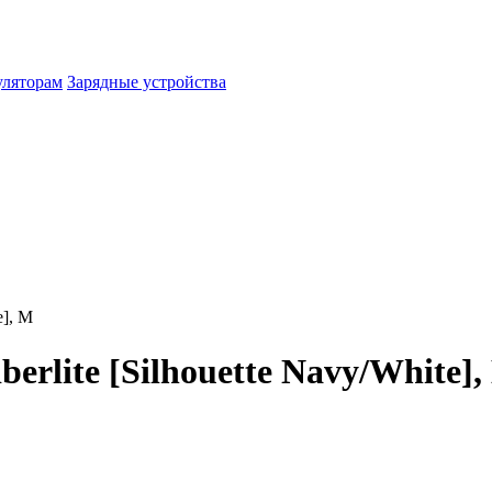
уляторам
Зарядные устройства
e], M
erlite [Silhouette Navy/White],