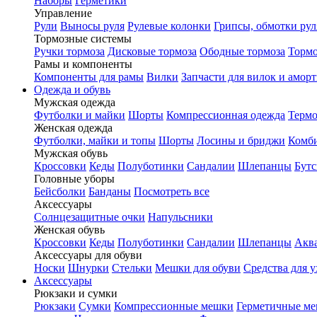
Наборы
Герметики
Управление
Рули
Выносы руля
Рулевые колонки
Грипсы, обмотки рул
Тормозные системы
Ручки тормоза
Дисковые тормоза
Ободные тормоза
Тормо
Рамы и компоненты
Компоненты для рамы
Вилки
Запчасти для вилок и амор
Одежда и обувь
Мужская одежда
Футболки и майки
Шорты
Компрессионная одежда
Термо
Женская одежда
Футболки, майки и топы
Шорты
Лосины и бриджи
Комб
Мужская обувь
Кроссовки
Кеды
Полуботинки
Сандалии
Шлепанцы
Бут
Головные уборы
Бейсболки
Банданы
Посмотреть все
Аксессуары
Солнцезащитные очки
Напульсники
Женская обувь
Кроссовки
Кеды
Полуботинки
Сандалии
Шлепанцы
Акв
Аксессуары для обуви
Носки
Шнурки
Стельки
Мешки для обуви
Средства для у
Аксессуары
Рюкзаки и сумки
Рюкзаки
Сумки
Компрессионные мешки
Герметичные м