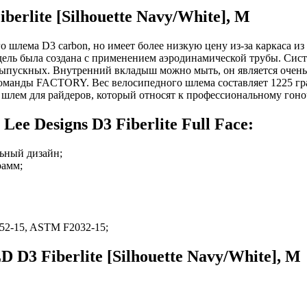
erlite [Silhouette Navy/White], M
шлема D3 carbon, но имеет более низкую цену из-за каркаса из м
ель была создана с применением аэродинамической трубы. Сист
 выпускных. Внутренний вкладыш можно мыть, он является очен
оманды FACTORY. Вес велосипедного шлема составляет 1225 гра
й шлем для райдеров, который относят к профессиональному гоно
e Designs D3 Fiberlite Full Face:
ьный дизайн;
рамм;
52-15, ASTM F2032-15;
 D3 Fiberlite [Silhouette Navy/White], M