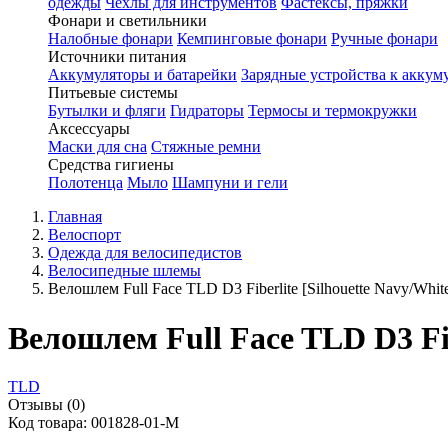
одежды
Чехлы для инструментов
Фастексы, пряжки
Фонари и светильники
Налобные фонари
Кемпинговые фонари
Ручные фонари
Источники питания
Аккумуляторы и батарейки
Зарядные устройства к аккум
Питьевые системы
Бутылки и фляги
Гидраторы
Термосы и термокружки
Аксессуары
Маски для сна
Стяжные ремни
Средства гигиены
Полотенца
Мыло
Шампуни и гели
Главная
Велоспорт
Одежда для велосипедистов
Велосипедные шлемы
Велошлем Full Face TLD D3 Fiberlite [Silhouette Navy/Whit
Велошлем Full Face TLD D3 Fib
TLD
Отзывы (0)
Код товара: 001828-01-M