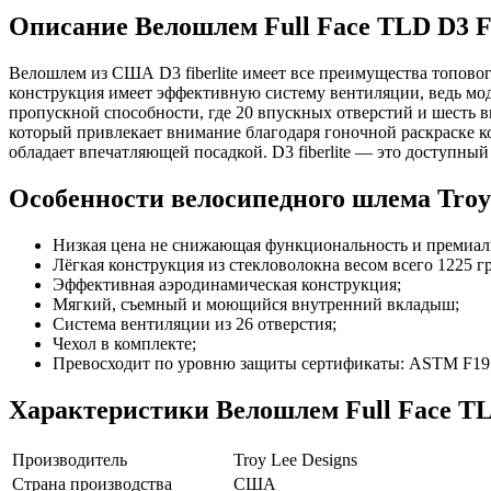
Описание
Велошлем Full Face TLD D3 Fib
Велошлем из США D3 fiberlite имеет все преимущества топового 
конструкция имеет эффективную систему вентиляции, ведь мод
пропускной способности, где 20 впускных отверстий и шесть
который привлекает внимание благодаря гоночной раскраске к
обладает впечатляющей посадкой. D3 fiberlite — это доступны
Особенности велосипедного шлема Troy Le
Низкая цена не снижающая функциональность и премиал
Лёгкая конструкция из стекловолокна весом всего 1225 г
Эффективная аэродинамическая конструкция;
Мягкий, съемный и моющийся внутренний вкладыш;
Система вентиляции из 26 отверстия;
Чехол в комплекте;
Превосходит по уровню защиты сертификаты: ASTM F19
Характеристики
Велошлем Full Face TLD
Производитель
Troy Lee Designs
Страна производства
США