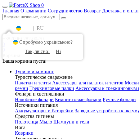
0
Главная
О компании
Сотрудничество
Возврат
Доставка и оплат
UA
|
RU
+38 (096) 282-00-70
Спробуємо українською?
0
0
Так, звісно!
Ні
Корзина
Ваша корзина пуста!
Туризм и кемпинг
Туристическое снаряжение
Палатки и тенты
Аксессуары для палаток и тентов
Моски
ремни
Треккинговые палки
Аксессуары к треккинговым 
Фонари и светильники
Налобные фонари
Кемпинговые фонари
Ручные фонари
Источники питания
Аккумуляторы и батарейки
Зарядные устройства к аккум
Средства гигиены
Полотенца
Мыло
Шампуни и гели
Йога
Коврики
Туристическая посуда