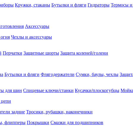
риборы
Кружки, стаканы
Бутылки и фляги
Гидраторы
Термосы и
иготовления
Аксессуары
 огня
Чехлы и аксессуары
й
Перчатки
Защитные шорты
Защита коленей/голени
на
Бутылки и фляги
Флягодержатели
Сумки, баулы, чехлы
Защит
ты для шин
Спицевые ключи/станки
Кусачки/плоскогубцы
Мойки
 цепи
тели задние
Тросики, рубашки, наконечники
ы, флипперы
Покрышки
Смазки для подшипников