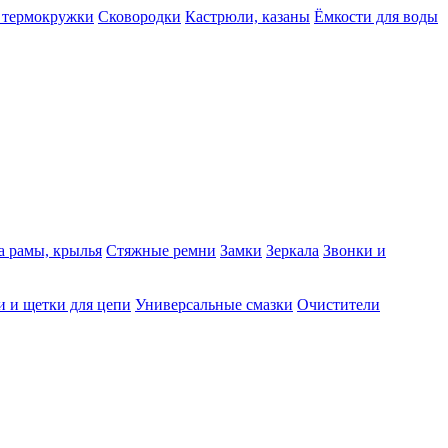
 термокружки
Сковородки
Кастрюли, казаны
Ёмкости для воды
а рамы, крылья
Стяжные ремни
Замки
Зеркала
Звонки и
 и щетки для цепи
Универсальные смазки
Очистители