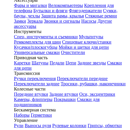
Аксессуары
Фары и мигалки
Велокомпьютеры
Крепления для
телефона
Бутылки и фляги
Флягодержатели
Сумки,
баулы, чехлы
Защита рамы, крылья
Стяжные ремни
Замки
Зеркала
Звонки и сигналы
Насосы
Другие
аксессуары
Инструменты
Спец. инструменты и съемники
Мультитулы
Ремкомплекты для шин
Спицевые ключи/станки
Кусачки/плоскогубцы
Мойки и щетки для цепи
Универсальные смазки
Очистители
Приводная часть
Каретки
Шатуны
Педали
Цепи
Задние звезды
Смазки
для цепи
Трансмиссия
Ручки переключения
Переключатели передние
Переключатели задние
Тросики, рубашки, наконечники
Колесные части
Передние втулки
Задние втулки
Оси, эксцентрики
Камеры, флипперы
Покрышки
Смазки для
подшипников
Бескамерная система
Наборы
Герметики
Управление
Рули
Выносы руля
Рулевые колонки
Грипсы, обмотки