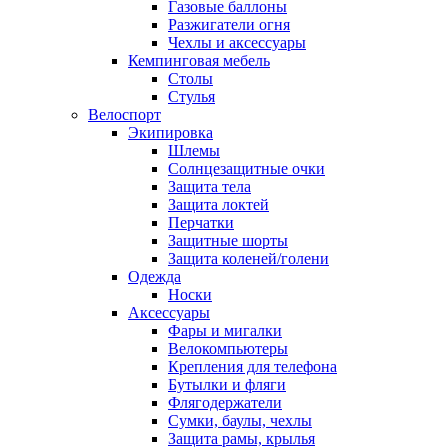
Газовые баллоны
Разжигатели огня
Чехлы и аксессуары
Кемпинговая мебель
Столы
Стулья
Велоспорт
Экипировка
Шлемы
Солнцезащитные очки
Защита тела
Защита локтей
Перчатки
Защитные шорты
Защита коленей/голени
Одежда
Носки
Аксессуары
Фары и мигалки
Велокомпьютеры
Крепления для телефона
Бутылки и фляги
Флягодержатели
Сумки, баулы, чехлы
Защита рамы, крылья