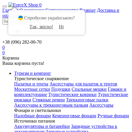
0
Главная
О компании
Сотрудничество
Возврат
Доставка и
оплата
Контакты
Спробуємо українською?
Так, звісно!
Ні
UA
|
RU
+38 (096) 282-00-70
0
0
Корзина
Ваша корзина пуста!
Туризм и кемпинг
Туристическое снаряжение
Палатки и тенты
Аксессуары для палаток и тентов
Москитные сетки
Подушки
Спальные мешки
Гамаки и
комплектующие
Туристические коврики
Туристические
рюкзаки
Стяжные ремни
Треккинговые палки
Аксессуары к треккинговым палкам
Аксессуары
Фонари и светильники
Налобные фонари
Кемпинговые фонари
Ручные фонари
Источники питания
Аккумуляторы и батарейки
Зарядные устройства к
аккумуляторам
Зарядные устройства