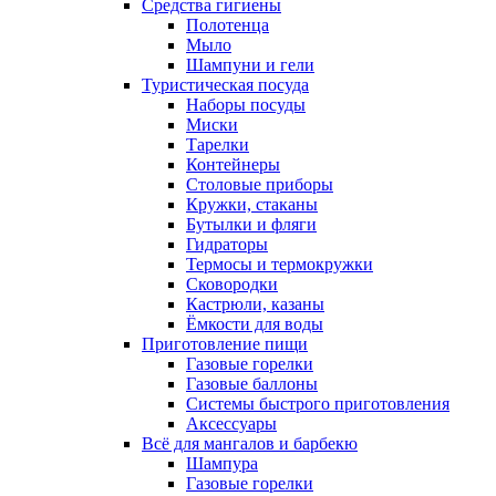
Средства гигиены
Полотенца
Мыло
Шампуни и гели
Туристическая посуда
Наборы посуды
Миски
Тарелки
Контейнеры
Столовые приборы
Кружки, стаканы
Бутылки и фляги
Гидраторы
Термосы и термокружки
Сковородки
Кастрюли, казаны
Ёмкости для воды
Приготовление пищи
Газовые горелки
Газовые баллоны
Системы быстрого приготовления
Аксессуары
Всё для мангалов и барбекю
Шампура
Газовые горелки