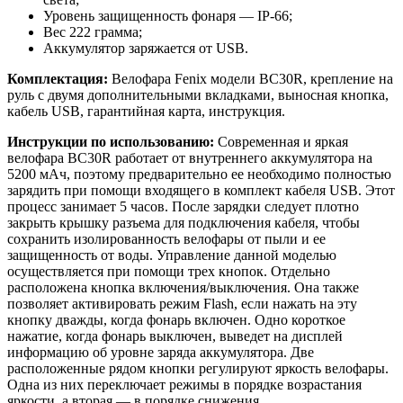
Уровень защищенность фонаря — IP-66;
Вес 222 грамма;
Аккумулятор заряжается от USB.
Комплектация:
Велофара Fenix модели BC30R, крепление на
руль с двумя дополнительными вкладками, выносная кнопка,
кабель USB, гарантийная карта, инструкция.
Инструкции по использованию:
Современная и яркая
велофара BC30R работает от внутреннего аккумулятора на
5200 мАч, поэтому предварительно ее необходимо полностью
зарядить при помощи входящего в комплект кабеля USB. Этот
процесс занимает 5 часов. После зарядки следует плотно
закрыть крышку разъема для подключения кабеля, чтобы
сохранить изолированность велофары от пыли и ее
защищенность от воды. Управление данной моделью
осуществляется при помощи трех кнопок. Отдельно
расположена кнопка включения/выключения. Она также
позволяет активировать режим Flash, если нажать на эту
кнопку дважды, когда фонарь включен. Одно короткое
нажатие, когда фонарь выключен, выведет на дисплей
информацию об уровне заряда аккумулятора. Две
расположенные рядом кнопки регулируют яркость велофары.
Одна из них переключает режимы в порядке возрастания
яркости, а вторая — в порядке снижения.