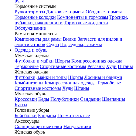
руля
Тормозные системы
Ручки тормоза
Дисковые тормоза
Ободные тормоза
Тормозные колодки
Компоненты к тормозам
Тросики,
рубашки, наконечники
Тормозные жидкости
Обслуживание
Рамы и компоненты
Компоненты для рамы
Вилки
Запчасти для вилок и
амортизаторов
Седла
Подседелы, зажимы
Одежда и обувь
Мужская одежда
Футболки и майки
Шорты
Компрессионная одежда
Термобелье
Спортивные костюмы
Регланы
Худи
Штаны
Женская одежда
Футболки, майки и топы
Шорты
Лосины и бриджи
Комбинезоны
Компрессионная одежда
Термобелье
Спортивные костюмы
Худи
Штаны
Мужская обувь
Кроссовки
Кеды
Полуботинки
Сандалии
Шлепанцы
Бутсы
Головные уборы
Бейсболки
Банданы
Посмотреть все
Аксессуары
Солнцезащитные очки
Напульсники
Женская обувь