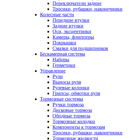
Переключатели задние
Тросики, рубашки, наконечники
Колесные части
Передние втулки
Задние втулки
Оси, эксцентрики
Камеры, флипперы
Покрышки
Смазки для подшипников
Бескамерная система
Наборы
Герметики
Управление
Рули
Выносы руля
Рулевые колонки
Грипсы, обмотки руля
Тормозные системы
Ручки тормоза
Дисковые тормоза
Ободные тормоза
Тормозные колодки
Компоненты к тормозам
Тросики, рубашки, наконечники
Тормозные жидкости