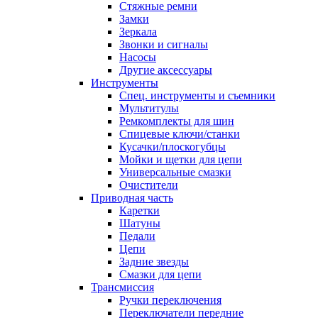
Стяжные ремни
Замки
Зеркала
Звонки и сигналы
Насосы
Другие аксессуары
Инструменты
Спец. инструменты и съемники
Мультитулы
Ремкомплекты для шин
Спицевые ключи/станки
Кусачки/плоскогубцы
Мойки и щетки для цепи
Универсальные смазки
Очистители
Приводная часть
Каретки
Шатуны
Педали
Цепи
Задние звезды
Смазки для цепи
Трансмиссия
Ручки переключения
Переключатели передние