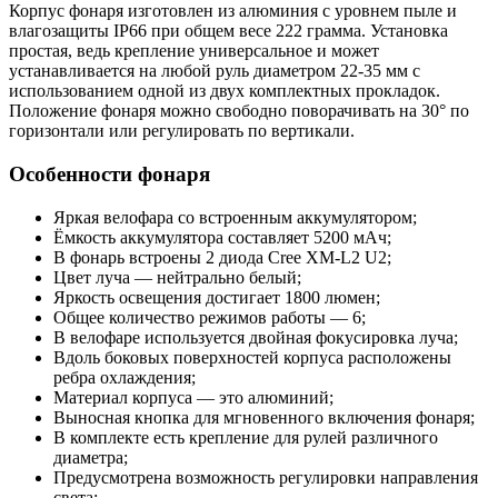
Корпус фонаря изготовлен из алюминия с уровнем пыле и
влагозащиты IP66 при общем весе 222 грамма. Установка
простая, ведь крепление универсальное и может
устанавливается на любой руль диаметром 22-35 мм с
использованием одной из двух комплектных прокладок.
Положение фонаря можно свободно поворачивать на 30° по
горизонтали или регулировать по вертикали.
Особенности фонаря
Яркая велофара со встроенным аккумулятором;
Ёмкость аккумулятора составляет 5200 мАч;
В фонарь встроены 2 диода Cree XM-L2 U2;
Цвет луча — нейтрально белый;
Яркость освещения достигает 1800 люмен;
Общее количество режимов работы — 6;
В велофаре используется двойная фокусировка луча;
Вдоль боковых поверхностей корпуса расположены
ребра охлаждения;
Материал корпуса — это алюминий;
Выносная кнопка для мгновенного включения фонаря;
В комплекте есть крепление для рулей различного
диаметра;
Предусмотрена возможность регулировки направления
света;