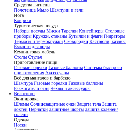
Средства гигиены
Полотенца
Мыло
Шампуни и гели
Йога
Коврики
Туристическая посуда
Наборы посуды
Миски
Тарелки
Контейнеры
Столовые
приборы
Кружки, стаканы
Бутылки и фляги
Гидраторы
Термосы и термокружки
Сковородки
Кастрюли, казаны
Ёмкости для воды
Кемпинговая мебель
Столы
Стулья
Приготовление пищи
Газовые горелки
Газовые баллоны
Системы быстрого
приготовления
Аксессуары
Всё для мангалов и барбекю
Шампура
Газовые горелки
Газовые баллоны
Разжигатели огня
Чехлы и аксессуары
Велоспорт
Экипировка
Шлемы
Солнцезащитные очки
Защита тела
Защита
локтей
Перчатки
Защитные шорты
Защита коленей/
голени
Одежда
Носки