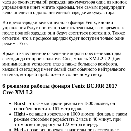
часа до окончательной разрядки аккумулятора одна из кнопок
управления начнёт мигать красным, тем самым предупредит
велосипедиста о дополнительной зарядке аккумулятора.
Во время зарядки велосипедного фонаря Fenix, кнопки
управления будут постоянно мигать зеленым, в то время как
после полной зарядки они будут светиться постоянно. Также
отметим, что в процессе зарядки будет доступен только один
режим - Eco.
Яркое и качественное освещение дороги обеспечивают два
светодиода от производителя Cree, модель XM-L2 U2. Для
минимизации усталости глаз а также большего комфорта,
каждый светодиод имеет белый свет обычного нейтрального
оттенка, который приближен к солнечному свету.
6 режимов работы фонаря Fenix BC30R 2017
Cree XM-L2
Burst
- это самый яркий режим на 1800 люмен, он
способен осветить 161 метр вдаль.
Hight
- оснащен яркостью в 1000 люмен, фонарь в таком
режиме способен проработать 2 часа и 40 минут, при
этом осветив дорогу на 122 метра вперед.
Med
- позволит проехать значительное расстояние с