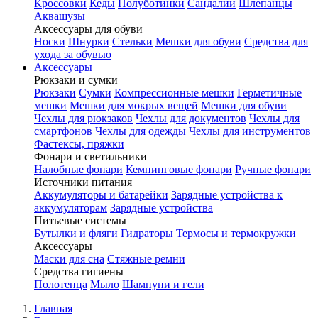
Кроссовки
Кеды
Полуботинки
Сандалии
Шлепанцы
Аквашузы
Аксессуары для обуви
Носки
Шнурки
Стельки
Мешки для обуви
Средства для
ухода за обувью
Аксессуары
Рюкзаки и сумки
Рюкзаки
Сумки
Компрессионные мешки
Герметичные
мешки
Мешки для мокрых вещей
Мешки для обуви
Чехлы для рюкзаков
Чехлы для документов
Чехлы для
смартфонов
Чехлы для одежды
Чехлы для инструментов
Фастексы, пряжки
Фонари и светильники
Налобные фонари
Кемпинговые фонари
Ручные фонари
Источники питания
Аккумуляторы и батарейки
Зарядные устройства к
аккумуляторам
Зарядные устройства
Питьевые системы
Бутылки и фляги
Гидраторы
Термосы и термокружки
Аксессуары
Маски для сна
Стяжные ремни
Средства гигиены
Полотенца
Мыло
Шампуни и гели
Главная