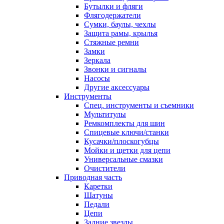
Бутылки и фляги
Флягодержатели
Сумки, баулы, чехлы
Защита рамы, крылья
Стяжные ремни
Замки
Зеркала
Звонки и сигналы
Насосы
Другие аксессуары
Инструменты
Спец. инструменты и съемники
Мультитулы
Ремкомплекты для шин
Спицевые ключи/станки
Кусачки/плоскогубцы
Мойки и щетки для цепи
Универсальные смазки
Очистители
Приводная часть
Каретки
Шатуны
Педали
Цепи
Задние звезды