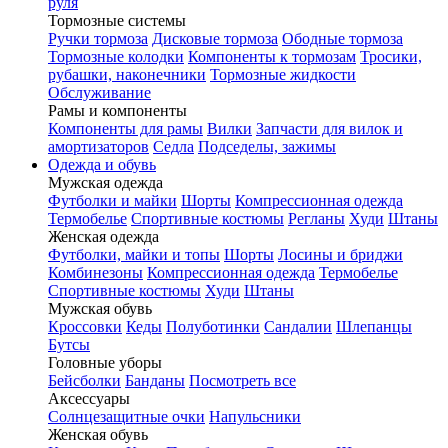
руля
Тормозные системы
Ручки тормоза
Дисковые тормоза
Ободные тормоза
Тормозные колодки
Компоненты к тормозам
Тросики,
рубашки, наконечники
Тормозные жидкости
Обслуживание
Рамы и компоненты
Компоненты для рамы
Вилки
Запчасти для вилок и
амортизаторов
Седла
Подседелы, зажимы
Одежда и обувь
Мужская одежда
Футболки и майки
Шорты
Компрессионная одежда
Термобелье
Спортивные костюмы
Регланы
Худи
Штаны
Женская одежда
Футболки, майки и топы
Шорты
Лосины и бриджи
Комбинезоны
Компрессионная одежда
Термобелье
Спортивные костюмы
Худи
Штаны
Мужская обувь
Кроссовки
Кеды
Полуботинки
Сандалии
Шлепанцы
Бутсы
Головные уборы
Бейсболки
Банданы
Посмотреть все
Аксессуары
Солнцезащитные очки
Напульсники
Женская обувь