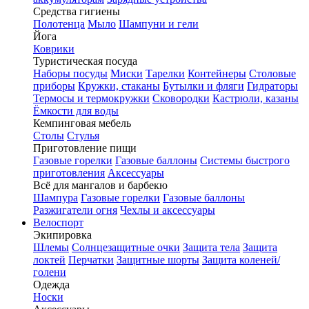
Средства гигиены
Полотенца
Мыло
Шампуни и гели
Йога
Коврики
Туристическая посуда
Наборы посуды
Миски
Тарелки
Контейнеры
Столовые
приборы
Кружки, стаканы
Бутылки и фляги
Гидраторы
Термосы и термокружки
Сковородки
Кастрюли, казаны
Ёмкости для воды
Кемпинговая мебель
Столы
Стулья
Приготовление пищи
Газовые горелки
Газовые баллоны
Системы быстрого
приготовления
Аксессуары
Всё для мангалов и барбекю
Шампура
Газовые горелки
Газовые баллоны
Разжигатели огня
Чехлы и аксессуары
Велоспорт
Экипировка
Шлемы
Солнцезащитные очки
Защита тела
Защита
локтей
Перчатки
Защитные шорты
Защита коленей/
голени
Одежда
Носки