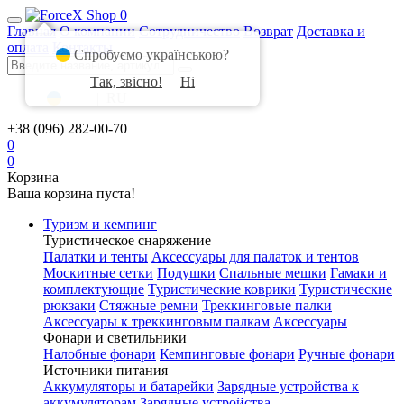
0
Главная
О компании
Сотрудничество
Возврат
Доставка и
оплата
Контакты
Спробуємо українською?
Так, звісно!
Ні
UA
|
RU
+38 (096) 282-00-70
0
0
Корзина
Ваша корзина пуста!
Туризм и кемпинг
Туристическое снаряжение
Палатки и тенты
Аксессуары для палаток и тентов
Москитные сетки
Подушки
Спальные мешки
Гамаки и
комплектующие
Туристические коврики
Туристические
рюкзаки
Стяжные ремни
Треккинговые палки
Аксессуары к треккинговым палкам
Аксессуары
Фонари и светильники
Налобные фонари
Кемпинговые фонари
Ручные фонари
Источники питания
Аккумуляторы и батарейки
Зарядные устройства к
аккумуляторам
Зарядные устройства