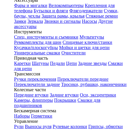
Аксессуары
Фары и мигалки
Велокомпьютеры
Крепления для
телефона
Бутылки и фляги
Флягодержатели
Сумки,
баулы, чехлы
Защита рамы, крылья
Стяжные ремни
Замки
Зеркала
Звонки и сигналы
Насосы
Другие
аксессуары
Инструменты
Спец. инструменты и съемники
Мультитулы
Ремкомплекты для шин
Спицевые ключи/станки
Кусачки/плоскогубцы
Мойки и щетки для цепи
Универсальные смазки
Очистители
Приводная часть
Каретки
Шатуны
Педали
Цепи
Задние звезды
Смазки
для цепи
Трансмиссия
Ручки переключения
Переключатели передние
Переключатели задние
Тросики, рубашки, наконечники
Колесные части
Передние втулки
Задние втулки
Оси, эксцентрики
Камеры, флипперы
Покрышки
Смазки для
подшипников
Бескамерная система
Наборы
Герметики
Управление
Рули
Выносы руля
Рулевые колонки
Грипсы, обмотки