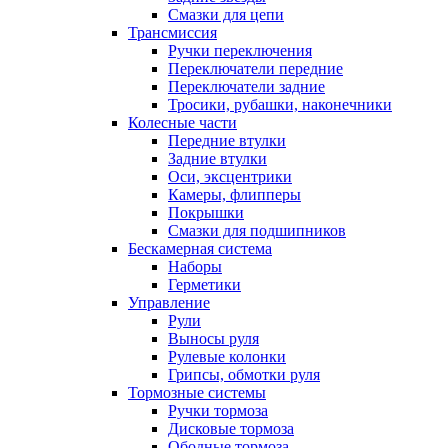
Смазки для цепи
Трансмиссия
Ручки переключения
Переключатели передние
Переключатели задние
Тросики, рубашки, наконечники
Колесные части
Передние втулки
Задние втулки
Оси, эксцентрики
Камеры, флипперы
Покрышки
Смазки для подшипников
Бескамерная система
Наборы
Герметики
Управление
Рули
Выносы руля
Рулевые колонки
Грипсы, обмотки руля
Тормозные системы
Ручки тормоза
Дисковые тормоза
Ободные тормоза