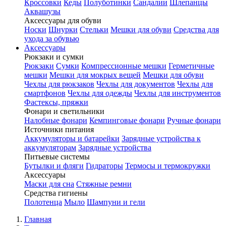
Кроссовки
Кеды
Полуботинки
Сандалии
Шлепанцы
Аквашузы
Аксессуары для обуви
Носки
Шнурки
Стельки
Мешки для обуви
Средства для
ухода за обувью
Аксессуары
Рюкзаки и сумки
Рюкзаки
Сумки
Компрессионные мешки
Герметичные
мешки
Мешки для мокрых вещей
Мешки для обуви
Чехлы для рюкзаков
Чехлы для документов
Чехлы для
смартфонов
Чехлы для одежды
Чехлы для инструментов
Фастексы, пряжки
Фонари и светильники
Налобные фонари
Кемпинговые фонари
Ручные фонари
Источники питания
Аккумуляторы и батарейки
Зарядные устройства к
аккумуляторам
Зарядные устройства
Питьевые системы
Бутылки и фляги
Гидраторы
Термосы и термокружки
Аксессуары
Маски для сна
Стяжные ремни
Средства гигиены
Полотенца
Мыло
Шампуни и гели
Главная