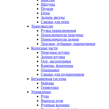
Шатуны
Педали
Цепи
Задние звезды
Смазки для цепи
Трансмиссия
Ручки переключения
Переключатели передние
Переключатели задние
Тросики, рубашки, наконечники
Колесные части
Передние втулки
Задние втулки
Оси, эксцентрики
Камеры, флипперы
Покрышки
Смазки для подшипников
Бескамерная система
Наборы
Герметики
Управление
Рули
Выносы руля
Рулевые колонки