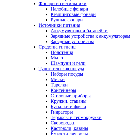
Фонари и светильники
Налобные фонари
Кемпинговые фонари
Ручные фонари
Источники питания
Аккумуляторы и батарейки
Зарядные устройства к аккумуляторам
Зарядные устройства
Средства гигиены
Полотенца
Мыло
Шампуни и гели
Туристическая посуда
Наборы посуды
Миски
Тарелки
Контейнеры
Столовые приборы
Кружки, стаканы
Бутылки и фляги
Гидраторы
Термосы и термокружки
Сковородки
Кастрюли, казаны
Ёмкости для воды