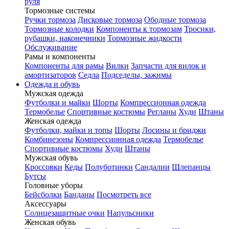
руля
Тормозные системы
Ручки тормоза
Дисковые тормоза
Ободные тормоза
Тормозные колодки
Компоненты к тормозам
Тросики,
рубашки, наконечники
Тормозные жидкости
Обслуживание
Рамы и компоненты
Компоненты для рамы
Вилки
Запчасти для вилок и
амортизаторов
Седла
Подседелы, зажимы
Одежда и обувь
Мужская одежда
Футболки и майки
Шорты
Компрессионная одежда
Термобелье
Спортивные костюмы
Регланы
Худи
Штаны
Женская одежда
Футболки, майки и топы
Шорты
Лосины и бриджи
Комбинезоны
Компрессионная одежда
Термобелье
Спортивные костюмы
Худи
Штаны
Мужская обувь
Кроссовки
Кеды
Полуботинки
Сандалии
Шлепанцы
Бутсы
Головные уборы
Бейсболки
Банданы
Посмотреть все
Аксессуары
Солнцезащитные очки
Напульсники
Женская обувь