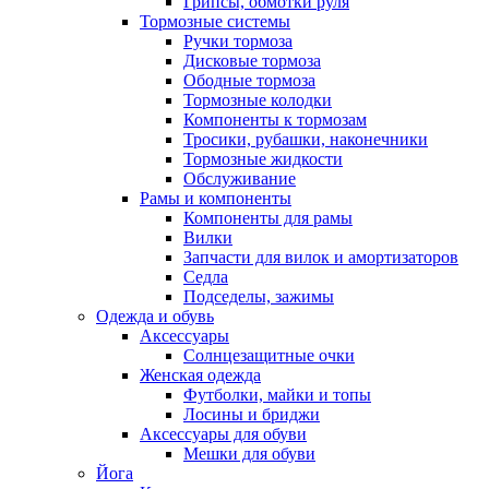
Грипсы, обмотки руля
Тормозные системы
Ручки тормоза
Дисковые тормоза
Ободные тормоза
Тормозные колодки
Компоненты к тормозам
Тросики, рубашки, наконечники
Тормозные жидкости
Обслуживание
Рамы и компоненты
Компоненты для рамы
Вилки
Запчасти для вилок и амортизаторов
Седла
Подседелы, зажимы
Одежда и обувь
Аксессуары
Солнцезащитные очки
Женская одежда
Футболки, майки и топы
Лосины и бриджи
Аксессуары для обуви
Мешки для обуви
Йога