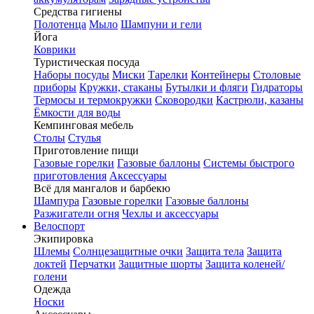
Средства гигиены
Полотенца
Мыло
Шампуни и гели
Йога
Коврики
Туристическая посуда
Наборы посуды
Миски
Тарелки
Контейнеры
Столовые
приборы
Кружки, стаканы
Бутылки и фляги
Гидраторы
Термосы и термокружки
Сковородки
Кастрюли, казаны
Ёмкости для воды
Кемпинговая мебель
Столы
Стулья
Приготовление пищи
Газовые горелки
Газовые баллоны
Системы быстрого
приготовления
Аксессуары
Всё для мангалов и барбекю
Шампура
Газовые горелки
Газовые баллоны
Разжигатели огня
Чехлы и аксессуары
Велоспорт
Экипировка
Шлемы
Солнцезащитные очки
Защита тела
Защита
локтей
Перчатки
Защитные шорты
Защита коленей/
голени
Одежда
Носки