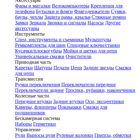
Аксессуары
Фары и мигалки
Велокомпьютеры
Крепления для
телефона
Бутылки и фляги
Флягодержатели
Сумки,
баулы, чехлы
Защита рамы, крылья
Стяжные ремни
Замки
Зеркала
Звонки и сигналы
Насосы
Другие
аксессуары
Инструменты
Спец. инструменты и съемники
Мультитулы
Ремкомплекты для шин
Спицевые ключи/станки
Кусачки/плоскогубцы
Мойки и щетки для цепи
Универсальные смазки
Очистители
Приводная часть
Каретки
Шатуны
Педали
Цепи
Задние звезды
Смазки
для цепи
Трансмиссия
Ручки переключения
Переключатели передние
Переключатели задние
Тросики, рубашки, наконечники
Колесные части
Передние втулки
Задние втулки
Оси, эксцентрики
Камеры, флипперы
Покрышки
Смазки для
подшипников
Бескамерная система
Наборы
Герметики
Управление
Рули
Выносы руля
Рулевые колонки
Грипсы, обмотки