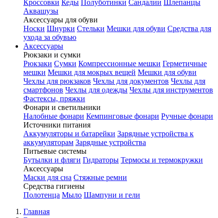
Кроссовки
Кеды
Полуботинки
Сандалии
Шлепанцы
Аквашузы
Аксессуары для обуви
Носки
Шнурки
Стельки
Мешки для обуви
Средства для
ухода за обувью
Аксессуары
Рюкзаки и сумки
Рюкзаки
Сумки
Компрессионные мешки
Герметичные
мешки
Мешки для мокрых вещей
Мешки для обуви
Чехлы для рюкзаков
Чехлы для документов
Чехлы для
смартфонов
Чехлы для одежды
Чехлы для инструментов
Фастексы, пряжки
Фонари и светильники
Налобные фонари
Кемпинговые фонари
Ручные фонари
Источники питания
Аккумуляторы и батарейки
Зарядные устройства к
аккумуляторам
Зарядные устройства
Питьевые системы
Бутылки и фляги
Гидраторы
Термосы и термокружки
Аксессуары
Маски для сна
Стяжные ремни
Средства гигиены
Полотенца
Мыло
Шампуни и гели
Главная