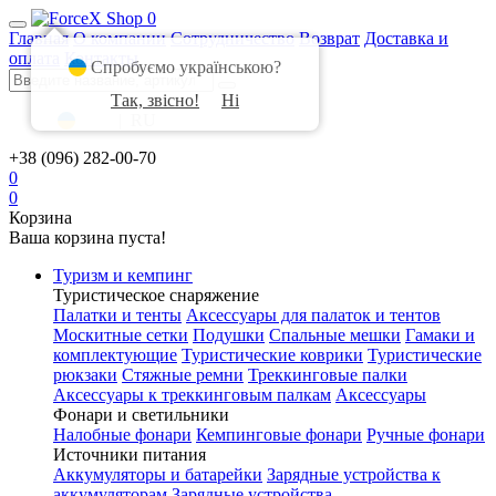
0
Главная
О компании
Сотрудничество
Возврат
Доставка и
оплата
Контакты
Спробуємо українською?
Так, звісно!
Ні
UA
|
RU
+38 (096) 282-00-70
0
0
Корзина
Ваша корзина пуста!
Туризм и кемпинг
Туристическое снаряжение
Палатки и тенты
Аксессуары для палаток и тентов
Москитные сетки
Подушки
Спальные мешки
Гамаки и
комплектующие
Туристические коврики
Туристические
рюкзаки
Стяжные ремни
Треккинговые палки
Аксессуары к треккинговым палкам
Аксессуары
Фонари и светильники
Налобные фонари
Кемпинговые фонари
Ручные фонари
Источники питания
Аккумуляторы и батарейки
Зарядные устройства к
аккумуляторам
Зарядные устройства