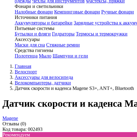
одежды
Чехлы для инструментов
Фастексы, пряжки
Фонари и светильники
Налобные фонари
Кемпинговые фонари
Ручные фонари
Источники питания
Аккумуляторы и батарейки
Зарядные устройства к аккум
Питьевые системы
Бутылки и фляги
Гидраторы
Термосы и термокружки
Аксессуары
Маски для сна
Стяжные ремни
Средства гигиены
Полотенца
Мыло
Шампуни и гели
Главная
Велоспорт
Аксессуары для велосипеда
Велокомпьютеры, датчики
Датчик скорости и каденса Magene S3+, ANT+, Bluetooth
Датчик скорости и каденса Ma
Magene
Отзывы (0)
Код товара: 002493
Рекомендуем