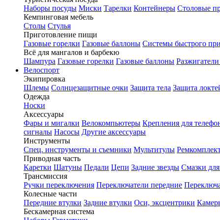
Наборы посуды
Миски
Тарелки
Контейнеры
Столовые п
Кемпинговая мебель
Столы
Стулья
Приготовление пищи
Газовые горелки
Газовые баллоны
Системы быстрого пр
Всё для мангалов и барбекю
Шампура
Газовые горелки
Газовые баллоны
Разжигатели
Велоспорт
Экипировка
Шлемы
Солнцезащитные очки
Защита тела
Защита локте
Одежда
Носки
Аксессуары
Фары и мигалки
Велокомпьютеры
Крепления для телефо
сигналы
Насосы
Другие аксессуары
Инструменты
Спец. инструменты и съемники
Мультитулы
Ремкомплек
Приводная часть
Каретки
Шатуны
Педали
Цепи
Задние звезды
Смазки для
Трансмиссия
Ручки переключения
Переключатели передние
Переключа
Колесные части
Передние втулки
Задние втулки
Оси, эксцентрики
Камер
Бескамерная система