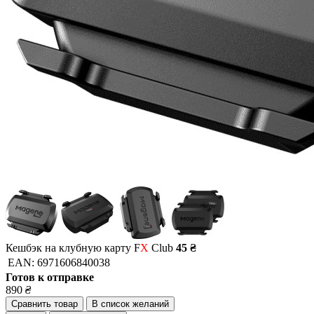
Кешбэк на клубную карту F
X
Club
45 ₴
EAN:
6971606840038
Готов к отправке
890
₴
Сравнить товар
В список желаний