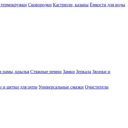
 термокружки
Сковородки
Кастрюли, казаны
Ёмкости для воды
а рамы, крылья
Стяжные ремни
Замки
Зеркала
Звонки и
 и щетки для цепи
Универсальные смазки
Очистители