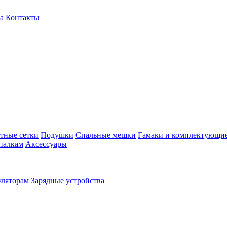
а
Контакты
тные сетки
Подушки
Спальные мешки
Гамаки и комплектующи
палкам
Аксессуары
уляторам
Зарядные устройства