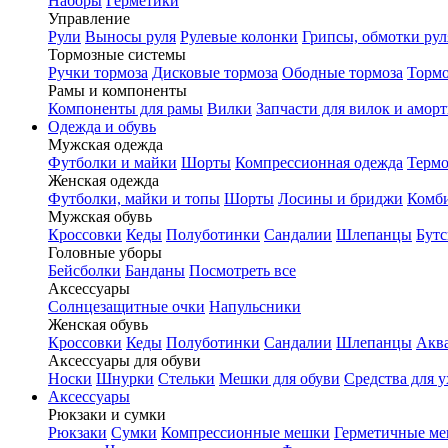
Наборы
Герметики
Управление
Рули
Выносы руля
Рулевые колонки
Грипсы, обмотки рул
Тормозные системы
Ручки тормоза
Дисковые тормоза
Ободные тормоза
Тормо
Рамы и компоненты
Компоненты для рамы
Вилки
Запчасти для вилок и амор
Одежда и обувь
Мужская одежда
Футболки и майки
Шорты
Компрессионная одежда
Термо
Женская одежда
Футболки, майки и топы
Шорты
Лосины и бриджи
Комб
Мужская обувь
Кроссовки
Кеды
Полуботинки
Сандалии
Шлепанцы
Бут
Головные уборы
Бейсболки
Банданы
Посмотреть все
Аксессуары
Солнцезащитные очки
Напульсники
Женская обувь
Кроссовки
Кеды
Полуботинки
Сандалии
Шлепанцы
Акв
Аксессуары для обуви
Носки
Шнурки
Стельки
Мешки для обуви
Средства для у
Аксессуары
Рюкзаки и сумки
Рюкзаки
Сумки
Компрессионные мешки
Герметичные м