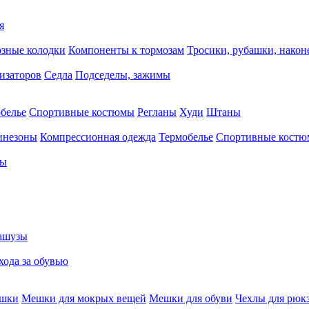
я
зные колодки
Компоненты к тормозам
Тросики, рубашки, нако
тизаторов
Седла
Подседелы, зажимы
белье
Спортивные костюмы
Регланы
Худи
Штаны
инезоны
Компрессионная одежда
Термобелье
Спортивные кост
сы
ашузы
хода за обувью
ешки
Мешки для мокрых вещей
Мешки для обуви
Чехлы для рюк