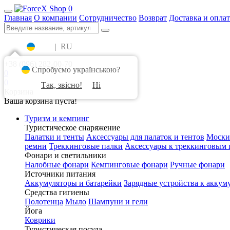
0
Главная
О компании
Сотрудничество
Возврат
Доставка и оплат
UA
|
RU
+38 (096) 282-00-70
Спробуємо українською?
0
0
Так, звісно!
Ні
Корзина
Ваша корзина пуста!
Туризм и кемпинг
Туристическое снаряжение
Палатки и тенты
Аксессуары для палаток и тентов
Моски
ремни
Треккинговые палки
Аксессуары к треккинговым 
Фонари и светильники
Налобные фонари
Кемпинговые фонари
Ручные фонари
Источники питания
Аккумуляторы и батарейки
Зарядные устройства к аккум
Средства гигиены
Полотенца
Мыло
Шампуни и гели
Йога
Коврики
Туристическая посуда