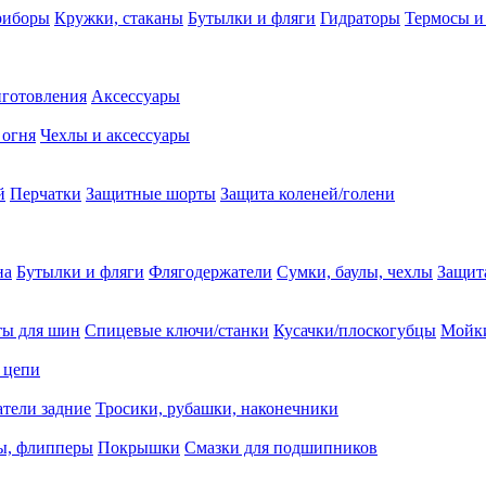
риборы
Кружки, стаканы
Бутылки и фляги
Гидраторы
Термосы и
иготовления
Аксессуары
 огня
Чехлы и аксессуары
й
Перчатки
Защитные шорты
Защита коленей/голени
на
Бутылки и фляги
Флягодержатели
Сумки, баулы, чехлы
Защит
ты для шин
Спицевые ключи/станки
Кусачки/плоскогубцы
Мойки
 цепи
тели задние
Тросики, рубашки, наконечники
ы, флипперы
Покрышки
Смазки для подшипников