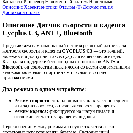
Банковский перевод
Наложенный платеж
Наличными
Описание
Характеристики
Отзывы (0)
Документация
Доставка и оплата
Описание
Датчик скорости и каденса
Cycplus C3, ANT+, Bluetooth
Представляем вам компактный и универсальный датчик для
контроля скорости и каденса
CYCPLUS C3
— это точный,
надёжный и доступный аксессуар для вашего велосипеда.
Благодаря поддержке беспроводных протоколов
ANT+
и
Bluetooth
, он совместим практически со всеми современными
велокомпьютерами, спортивными часами и фитнес-
приложениями.
Два режима в одном устройстве:
Режим скорости:
устанавливается на втулку переднего
или заднего колеса, определяя скорость вращения.
Режим каденса:
фиксируется на шатун педали и
отслеживает частоту вращения педалей.
Переключение между режимами осуществляется легко —
достаточно переустановить батарею. Светодиодный