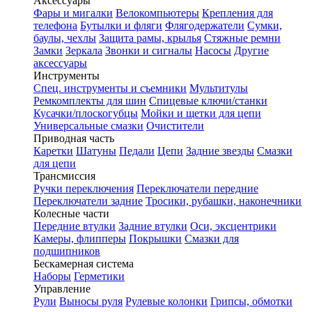
Аксессуары
Фары и мигалки
Велокомпьютеры
Крепления для
телефона
Бутылки и фляги
Флягодержатели
Сумки,
баулы, чехлы
Защита рамы, крылья
Стяжные ремни
Замки
Зеркала
Звонки и сигналы
Насосы
Другие
аксессуары
Инструменты
Спец. инструменты и съемники
Мультитулы
Ремкомплекты для шин
Спицевые ключи/станки
Кусачки/плоскогубцы
Мойки и щетки для цепи
Универсальные смазки
Очистители
Приводная часть
Каретки
Шатуны
Педали
Цепи
Задние звезды
Смазки
для цепи
Трансмиссия
Ручки переключения
Переключатели передние
Переключатели задние
Тросики, рубашки, наконечники
Колесные части
Передние втулки
Задние втулки
Оси, эксцентрики
Камеры, флипперы
Покрышки
Смазки для
подшипников
Бескамерная система
Наборы
Герметики
Управление
Рули
Выносы руля
Рулевые колонки
Грипсы, обмотки