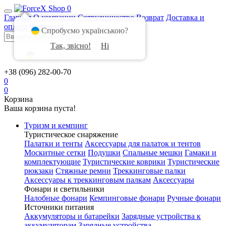
0
Главная
О компании
Сотрудничество
Возврат
Доставка и
оплата
Контакты
Спробуємо українською?
Так, звісно!
Ні
UA
|
RU
+38 (096) 282-00-70
0
0
Корзина
Ваша корзина пуста!
Туризм и кемпинг
Туристическое снаряжение
Палатки и тенты
Аксессуары для палаток и тентов
Москитные сетки
Подушки
Спальные мешки
Гамаки и
комплектующие
Туристические коврики
Туристические
рюкзаки
Стяжные ремни
Треккинговые палки
Аксессуары к треккинговым палкам
Аксессуары
Фонари и светильники
Налобные фонари
Кемпинговые фонари
Ручные фонари
Источники питания
Аккумуляторы и батарейки
Зарядные устройства к
аккумуляторам
Зарядные устройства