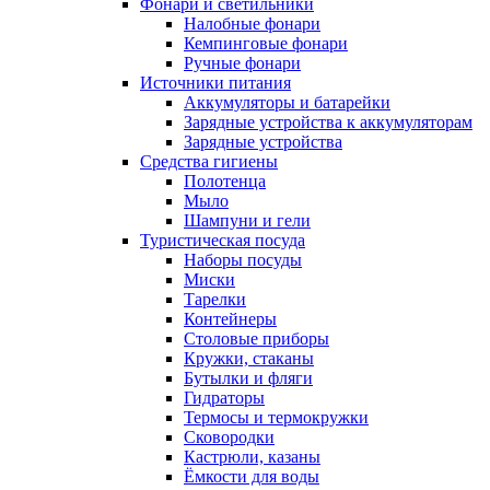
Фонари и светильники
Налобные фонари
Кемпинговые фонари
Ручные фонари
Источники питания
Аккумуляторы и батарейки
Зарядные устройства к аккумуляторам
Зарядные устройства
Средства гигиены
Полотенца
Мыло
Шампуни и гели
Туристическая посуда
Наборы посуды
Миски
Тарелки
Контейнеры
Столовые приборы
Кружки, стаканы
Бутылки и фляги
Гидраторы
Термосы и термокружки
Сковородки
Кастрюли, казаны
Ёмкости для воды