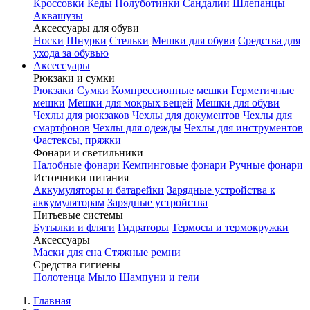
Кроссовки
Кеды
Полуботинки
Сандалии
Шлепанцы
Аквашузы
Аксессуары для обуви
Носки
Шнурки
Стельки
Мешки для обуви
Средства для
ухода за обувью
Аксессуары
Рюкзаки и сумки
Рюкзаки
Сумки
Компрессионные мешки
Герметичные
мешки
Мешки для мокрых вещей
Мешки для обуви
Чехлы для рюкзаков
Чехлы для документов
Чехлы для
смартфонов
Чехлы для одежды
Чехлы для инструментов
Фастексы, пряжки
Фонари и светильники
Налобные фонари
Кемпинговые фонари
Ручные фонари
Источники питания
Аккумуляторы и батарейки
Зарядные устройства к
аккумуляторам
Зарядные устройства
Питьевые системы
Бутылки и фляги
Гидраторы
Термосы и термокружки
Аксессуары
Маски для сна
Стяжные ремни
Средства гигиены
Полотенца
Мыло
Шампуни и гели
Главная