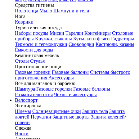
Средства гигиены
Полотенца
Мыло
Шампуни и гели
Йога
Коврики
Туристическая посуда
Наборы посуды
Миски
Тарелки
Контейнеры
Столовые
приборы
Кружки, стаканы
Бутылки и фляги
Гидраторы
Термосы и термокружки
Сковородки
Кастрюли, казаны
Ёмкости для воды
Кемпинговая мебель
Столы
Стулья
Приготовление пищи
Газовые горелки
Газовые баллоны
Системы быстрого
приготовления
Аксессуары
Всё для мангалов и барбекю
Шампура
Газовые горелки
Газовые баллоны
Разжигатели огня
Чехлы и аксессуары
Велоспорт
Экипировка
Шлемы
Солнцезащитные очки
Защита тела
Защита
локтей
Перчатки
Защитные шорты
Защита коленей/
голени
Одежда
Носки