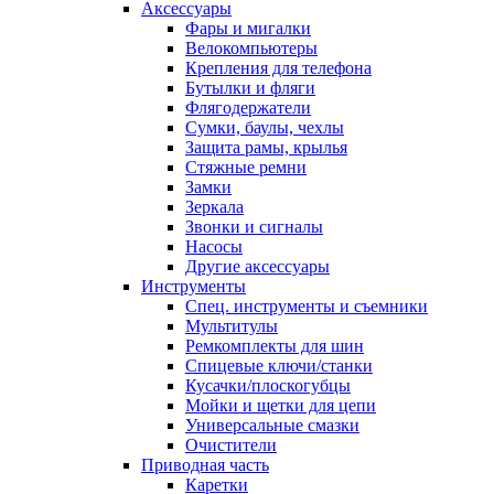
Аксессуары
Фары и мигалки
Велокомпьютеры
Крепления для телефона
Бутылки и фляги
Флягодержатели
Сумки, баулы, чехлы
Защита рамы, крылья
Стяжные ремни
Замки
Зеркала
Звонки и сигналы
Насосы
Другие аксессуары
Инструменты
Спец. инструменты и съемники
Мультитулы
Ремкомплекты для шин
Спицевые ключи/станки
Кусачки/плоскогубцы
Мойки и щетки для цепи
Универсальные смазки
Очистители
Приводная часть
Каретки