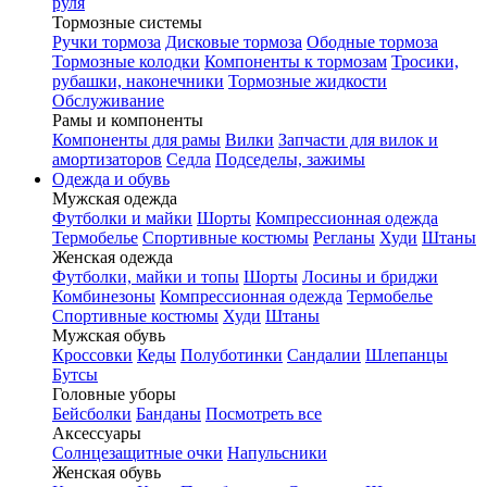
руля
Тормозные системы
Ручки тормоза
Дисковые тормоза
Ободные тормоза
Тормозные колодки
Компоненты к тормозам
Тросики,
рубашки, наконечники
Тормозные жидкости
Обслуживание
Рамы и компоненты
Компоненты для рамы
Вилки
Запчасти для вилок и
амортизаторов
Седла
Подседелы, зажимы
Одежда и обувь
Мужская одежда
Футболки и майки
Шорты
Компрессионная одежда
Термобелье
Спортивные костюмы
Регланы
Худи
Штаны
Женская одежда
Футболки, майки и топы
Шорты
Лосины и бриджи
Комбинезоны
Компрессионная одежда
Термобелье
Спортивные костюмы
Худи
Штаны
Мужская обувь
Кроссовки
Кеды
Полуботинки
Сандалии
Шлепанцы
Бутсы
Головные уборы
Бейсболки
Банданы
Посмотреть все
Аксессуары
Солнцезащитные очки
Напульсники
Женская обувь