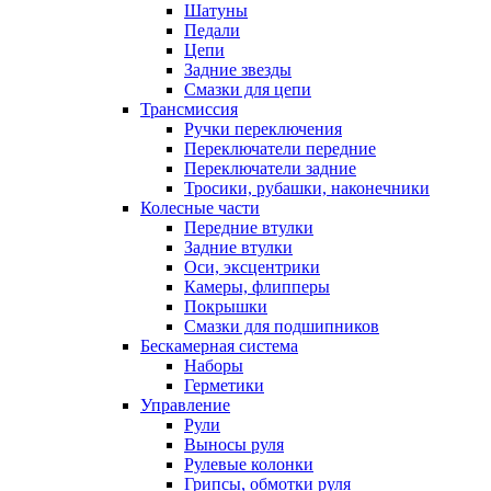
Шатуны
Педали
Цепи
Задние звезды
Смазки для цепи
Трансмиссия
Ручки переключения
Переключатели передние
Переключатели задние
Тросики, рубашки, наконечники
Колесные части
Передние втулки
Задние втулки
Оси, эксцентрики
Камеры, флипперы
Покрышки
Смазки для подшипников
Бескамерная система
Наборы
Герметики
Управление
Рули
Выносы руля
Рулевые колонки
Грипсы, обмотки руля