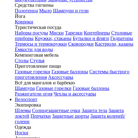
Средства гигиены
Полотенца
Мыло
Шампуни и гели
Йога
Коврики
Туристическая посуда
Наборы посуды
Миски
Тарелки
Контейнеры
Столовые
приборы
Кружки, стаканы
Бутылки и фляги
Гидраторы
Термосы и термокружки
Сковородки
Кастрюли, казаны
Ёмкости для воды
Кемпинговая мебель
Столы
Стулья
Приготовление пищи
Газовые горелки
Газовые баллоны
Системы быстрого
приготовления
Аксессуары
Всё для мангалов и барбекю
Шампура
Газовые горелки
Газовые баллоны
Разжигатели огня
Чехлы и аксессуары
Велоспорт
Экипировка
Шлемы
Солнцезащитные очки
Защита тела
Защита
локтей
Перчатки
Защитные шорты
Защита коленей/
голени
Одежда
Носки