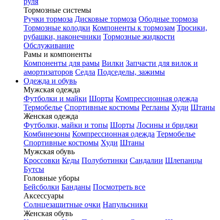
руля
Тормозные системы
Ручки тормоза
Дисковые тормоза
Ободные тормоза
Тормозные колодки
Компоненты к тормозам
Тросики,
рубашки, наконечники
Тормозные жидкости
Обслуживание
Рамы и компоненты
Компоненты для рамы
Вилки
Запчасти для вилок и
амортизаторов
Седла
Подседелы, зажимы
Одежда и обувь
Мужская одежда
Футболки и майки
Шорты
Компрессионная одежда
Термобелье
Спортивные костюмы
Регланы
Худи
Штаны
Женская одежда
Футболки, майки и топы
Шорты
Лосины и бриджи
Комбинезоны
Компрессионная одежда
Термобелье
Спортивные костюмы
Худи
Штаны
Мужская обувь
Кроссовки
Кеды
Полуботинки
Сандалии
Шлепанцы
Бутсы
Головные уборы
Бейсболки
Банданы
Посмотреть все
Аксессуары
Солнцезащитные очки
Напульсники
Женская обувь