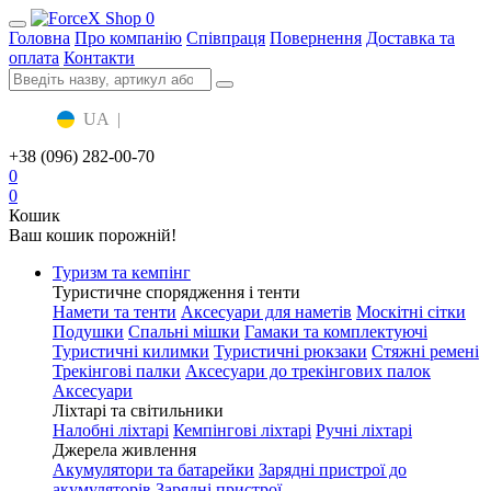
0
Головна
Про компанію
Співпраця
Повернення
Доставка та
оплата
Контакти
UA
|
RU
+38 (096) 282-00-70
0
0
Кошик
Ваш кошик порожній!
Туризм та кемпінг
Туристичне спорядження і тенти
Намети та тенти
Аксесуари для наметів
Москітні сітки
Подушки
Спальні мішки
Гамаки та комплектуючі
Туристичні килимки
Туристичні рюкзаки
Стяжні ремені
Трекінгові палки
Аксесуари до трекінгових палок
Аксесуари
Ліхтарі та світильники
Налобні ліхтарі
Кемпінгові ліхтарі
Ручні ліхтарі
Джерела живлення
Акумулятори та батарейки
Зарядні пристрої до
акумуляторів
Зарядні пристрої