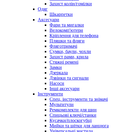
Захист колін/гомілки
Одяг
Шкарпетки
Аксесуари
Фари та мигалки
Велокомп'ютери
Кріплення для телефона
Пляшки та фляги
Фляготримачі
Сумки, баули, чохли
Захист рами, крила
Стяжні ремені
Замки
Дзеркала
Дзвінки та сигнали
Насоси
Інші аксесуари
Інструменти
Спец. інструменти та знімачі
Мультитули
Ремкомплекти для шин
Спицьові ключі/станки
Кусачки/плоскогубці
Мийки та щітки для ланцюга
Універсальні мастила