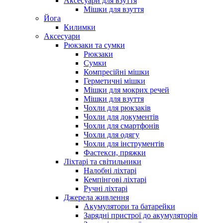
Аксесуари для взуття
Мішки для взуття
Йога
Килимки
Аксесуари
Рюкзаки та сумки
Рюкзаки
Сумки
Компресійні мішки
Герметичні мішки
Мішки для мокрих речей
Мішки для взуття
Чохли для рюкзаків
Чохли для документів
Чохли для смартфонів
Чохли для одягу
Чохли для інструментів
Фастекси, пряжки
Ліхтарі та світильники
Налобні ліхтарі
Кемпінгові ліхтарі
Ручні ліхтарі
Джерела живлення
Акумулятори та батарейки
Зарядні пристрої до акумуляторів