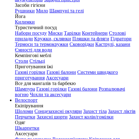
Засоби гігієни
Рушники
Мило
Шампуні та гелі
Йога
Килимки
Туристичний посуд
Набори посуду
Миски
Тарілки
Контейнери
Столові
прилади
Кружки, склянки
Пляшки та фляги
Гідратори
Термоси та термокружки
Сковорідки
Каструлі, казани
Ємності для води
Кемпінгові меблі
Столи
Стільці
Приготування їжі
Газові горілки
Газові балони
Системи швидкого
приготування
Аксесуари
Все для мангалів та барбекю
Шампура
Газові горілки
Газові балони
Розпалювачі
вогню
Чохли та аксесуари
Велоспорт
Екіпірування
Шоломи
Сонцезахисні окуляри
Захист тіла
Захист ліктів
Перчатки
Захисні шорти
Захист колін/гомілки
Одяг
Шкарпетки
Аксесуари