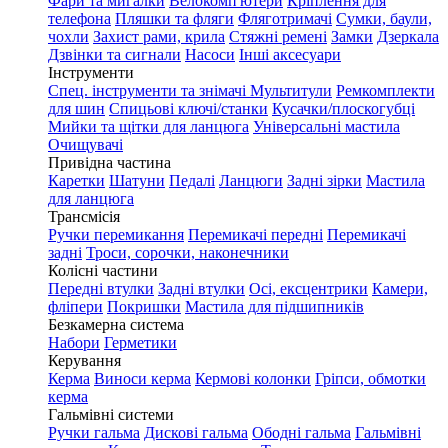
Фари та мигалки
Велокомп'ютери
Кріплення для
телефона
Пляшки та фляги
Фляготримачі
Сумки, баули,
чохли
Захист рами, крила
Стяжні ремені
Замки
Дзеркала
Дзвінки та сигнали
Насоси
Інші аксесуари
Інструменти
Спец. інструменти та знімачі
Мультитули
Ремкомплекти
для шин
Спицьові ключі/станки
Кусачки/плоскогубці
Мийки та щітки для ланцюга
Універсальні мастила
Очищувачі
Привідна частина
Каретки
Шатуни
Педалі
Ланцюги
Задні зірки
Мастила
для ланцюга
Трансмісія
Ручки перемикання
Перемикачі передні
Перемикачі
задні
Троси, сорочки, наконечники
Колісні частини
Передні втулки
Задні втулки
Осі, ексцентрики
Камери,
фліпери
Покришки
Мастила для підшипників
Безкамерна система
Набори
Герметики
Керування
Керма
Виноси керма
Кермові колонки
Гріпси, обмотки
керма
Гальмівні системи
Ручки гальма
Дискові гальма
Ободні гальма
Гальмівні