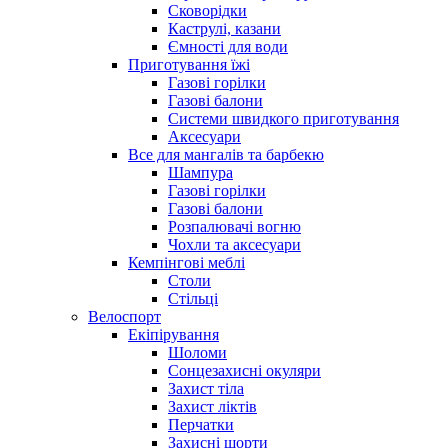
Сковорідки
Каструлі, казани
Ємності для води
Приготування їжі
Газові горілки
Газові балони
Системи швидкого приготування
Аксесуари
Все для мангалів та барбекю
Шампура
Газові горілки
Газові балони
Розпалювачі вогню
Чохли та аксесуари
Кемпінгові меблі
Столи
Стільці
Велоспорт
Екіпірування
Шоломи
Сонцезахисні окуляри
Захист тіла
Захист ліктів
Перчатки
Захисні шорти