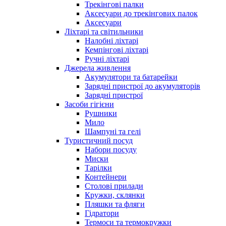
Трекінгові палки
Аксесуари до трекінгових палок
Аксесуари
Ліхтарі та світильники
Налобні ліхтарі
Кемпінгові ліхтарі
Ручні ліхтарі
Джерела живлення
Акумулятори та батарейки
Зарядні пристрої до акумуляторів
Зарядні пристрої
Засоби гігієни
Рушники
Мило
Шампуні та гелі
Туристичний посуд
Набори посуду
Миски
Тарілки
Контейнери
Столові прилади
Кружки, склянки
Пляшки та фляги
Гідратори
Термоси та термокружки