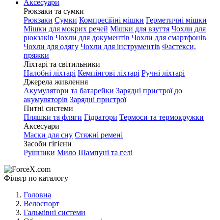
Аксесуари
Рюкзаки та сумки
Рюкзаки
Сумки
Компресійні мішки
Герметичні мішки
Мішки для мокрих речей
Мішки для взуття
Чохли для
рюкзаків
Чохли для документів
Чохли для смартфонів
Чохли для одягу
Чохли для інструментів
Фастекси,
пряжки
Ліхтарі та світильники
Налобні ліхтарі
Кемпінгові ліхтарі
Ручні ліхтарі
Джерела живлення
Акумулятори та батарейки
Зарядні пристрої до
акумуляторів
Зарядні пристрої
Питні системи
Пляшки та фляги
Гідратори
Термоси та термокружки
Аксесуари
Маски для сну
Стяжні ремені
Засоби гігієни
Рушники
Мило
Шампуні та гелі
Фільтр по каталогу
Головна
Велоспорт
Гальмівні системи