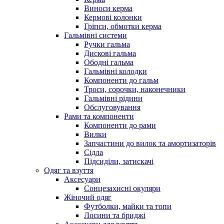
Виноси керма
Кермові колонки
Гріпси, обмотки керма
Гальмівні системи
Ручки гальма
Дискові гальма
Ободні гальма
Гальмівні колодки
Компоненти до гальм
Троси, сорочки, наконечники
Гальмівні рідини
Обслуговування
Рами та компоненти
Компоненти до рами
Вилки
Запчастини до вилок та амортизаторів
Сідла
Підсиділи, затискачі
Одяг та взуття
Аксесуари
Сонцезахисні окуляри
Жіночий одяг
Футболки, майки та топи
Лосини та бриджі