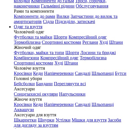
колодки
Компоненти до гальм
Троси, сорочки,
наконечники
Гальмівні рідини
Обслуговування
Рами та компоненти
Компоненти до рами
Вилки
Запчастини до вилок та
амортизаторів
Сідла
Підсиділи, затискачі
Одяг та взуття
Чоловічий одяг
Футболки та майки
Шорти
Компресійний одяг
Термобілизна
Спортивні костюми
Реглани
Худі
Штани
Жіночий одяг
Футболки, майки та топи
Шорти
Лосини та бриджі
Комбінезони
Компресійний одяг
Термобілизна
Спортивні костюми
Худі
Штани
Чоловіче взуття
Кросівки
Кеди
Напівчеревики
Сандалі
Шльопанці
Бутси
Головні убори
Бейсболки
Бандани
Переглянути всі
Аксесуари
Сонцезахисні окуляри
Напульсники
Жіноче взуття
Кросівки
Кеди
Напівчеревики
Сандалі
Шльопанці
Аквашузи
Аксесуари для взуття
Шкарпетки
Шнурки
Устілки
Мішки для взуття
Засоби
для догляду за взуттям