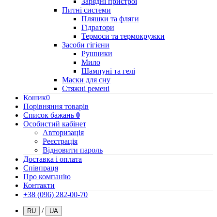
Зарядні пристрої
Питні системи
Пляшки та фляги
Гідратори
Термоси та термокружки
Засоби гігієни
Рушники
Мило
Шампуні та гелі
Маски для сну
Стяжні ремені
Кошик
0
Порівняння товарів
Список бажань
0
Особистий кабінет
Авторизація
Реєстрація
Відновити пароль
Доставка і оплата
Співпраця
Про компанію
Контакти
+38 (096) 282-00-70
/
RU
UA