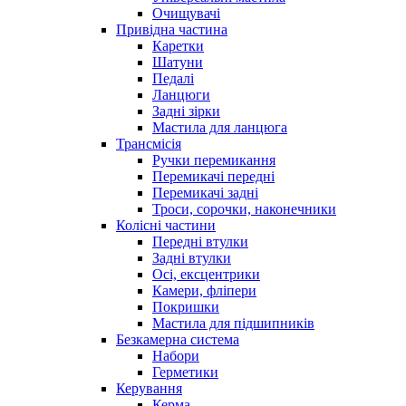
Очищувачі
Привідна частина
Каретки
Шатуни
Педалі
Ланцюги
Задні зірки
Мастила для ланцюга
Трансмісія
Ручки перемикання
Перемикачі передні
Перемикачі задні
Троси, сорочки, наконечники
Колісні частини
Передні втулки
Задні втулки
Осі, ексцентрики
Камери, фліпери
Покришки
Мастила для підшипників
Безкамерна система
Набори
Герметики
Керування
Керма