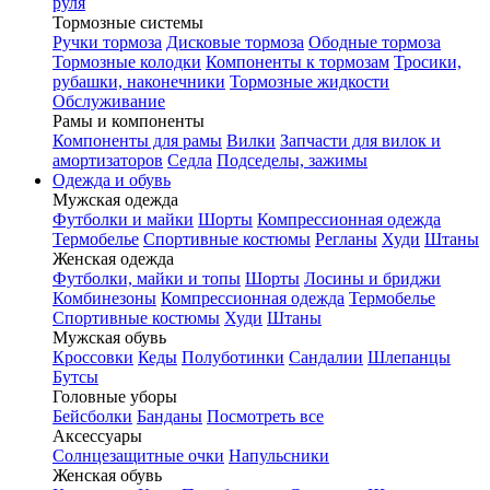
руля
Тормозные системы
Ручки тормоза
Дисковые тормоза
Ободные тормоза
Тормозные колодки
Компоненты к тормозам
Тросики,
рубашки, наконечники
Тормозные жидкости
Обслуживание
Рамы и компоненты
Компоненты для рамы
Вилки
Запчасти для вилок и
амортизаторов
Седла
Подседелы, зажимы
Одежда и обувь
Мужская одежда
Футболки и майки
Шорты
Компрессионная одежда
Термобелье
Спортивные костюмы
Регланы
Худи
Штаны
Женская одежда
Футболки, майки и топы
Шорты
Лосины и бриджи
Комбинезоны
Компрессионная одежда
Термобелье
Спортивные костюмы
Худи
Штаны
Мужская обувь
Кроссовки
Кеды
Полуботинки
Сандалии
Шлепанцы
Бутсы
Головные уборы
Бейсболки
Банданы
Посмотреть все
Аксессуары
Солнцезащитные очки
Напульсники
Женская обувь