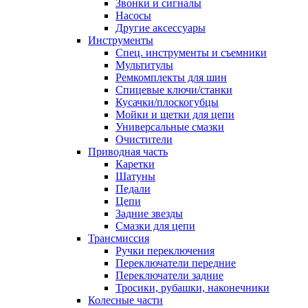
Звонки и сигналы
Насосы
Другие аксессуары
Инструменты
Спец. инструменты и съемники
Мультитулы
Ремкомплекты для шин
Спицевые ключи/станки
Кусачки/плоскогубцы
Мойки и щетки для цепи
Универсальные смазки
Очистители
Приводная часть
Каретки
Шатуны
Педали
Цепи
Задние звезды
Смазки для цепи
Трансмиссия
Ручки переключения
Переключатели передние
Переключатели задние
Тросики, рубашки, наконечники
Колесные части