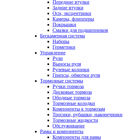
Передние втулки
Задние втулки
Оси, эксцентрики
Камеры, флипперы
Покрышки
Смазки для подшипников
Бескамерная система
Наборы
Герметики
Управление
Рули
Выносы руля
Рулевые колонки
Грипсы, обмотки руля
Тормозные системы
Ручки тормоза
Дисковые тормоза
Ободные тормоза
Тормозные колодки
Компоненты к тормозам
Тросики, рубашки, наконечники
Тормозные жидкости
Обслуживание
Рамы и компоненты
Компоненты для рамы