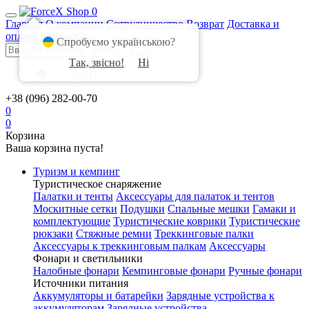
0
Главная
О компании
Сотрудничество
Возврат
Доставка и
оплата
Контакты
Спробуємо українською?
Так, звісно!
Ні
UA
|
RU
+38 (096) 282-00-70
0
0
Корзина
Ваша корзина пуста!
Туризм и кемпинг
Туристическое снаряжение
Палатки и тенты
Аксессуары для палаток и тентов
Москитные сетки
Подушки
Спальные мешки
Гамаки и
комплектующие
Туристические коврики
Туристические
рюкзаки
Стяжные ремни
Треккинговые палки
Аксессуары к треккинговым палкам
Аксессуары
Фонари и светильники
Налобные фонари
Кемпинговые фонари
Ручные фонари
Источники питания
Аккумуляторы и батарейки
Зарядные устройства к
аккумуляторам
Зарядные устройства