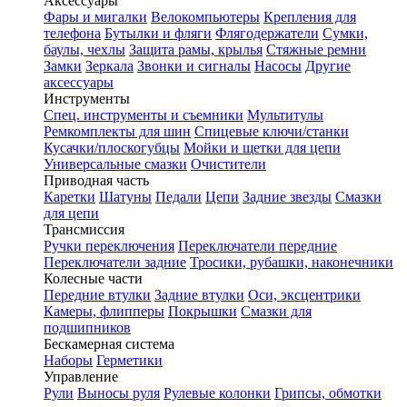
Аксессуары
Фары и мигалки
Велокомпьютеры
Крепления для
телефона
Бутылки и фляги
Флягодержатели
Сумки,
баулы, чехлы
Защита рамы, крылья
Стяжные ремни
Замки
Зеркала
Звонки и сигналы
Насосы
Другие
аксессуары
Инструменты
Спец. инструменты и съемники
Мультитулы
Ремкомплекты для шин
Спицевые ключи/станки
Кусачки/плоскогубцы
Мойки и щетки для цепи
Универсальные смазки
Очистители
Приводная часть
Каретки
Шатуны
Педали
Цепи
Задние звезды
Смазки
для цепи
Трансмиссия
Ручки переключения
Переключатели передние
Переключатели задние
Тросики, рубашки, наконечники
Колесные части
Передние втулки
Задние втулки
Оси, эксцентрики
Камеры, флипперы
Покрышки
Смазки для
подшипников
Бескамерная система
Наборы
Герметики
Управление
Рули
Выносы руля
Рулевые колонки
Грипсы, обмотки