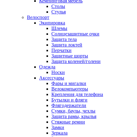
Кемпинговая мебель
Столы
Стулья
Велоспорт
Экипировка
Шлемы
Солнцезащитные очки
Защита тела
Защита локтей
Перчатки
Защитные шорты
Защита коленей/голени
Одежда
Носки
Аксессуары
Фары и мигалки
Велокомпьютеры
Крепления для телефона
Бутылки и фляги
Флягодержатели
Сумки, баулы, чехлы
Защита рамы, крылья
Стяжные ремни
Замки
Зеркала