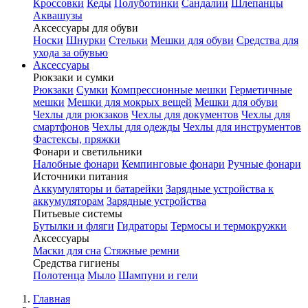
Кроссовки
Кеды
Полуботинки
Сандалии
Шлепанцы
Аквашузы
Аксессуары для обуви
Носки
Шнурки
Стельки
Мешки для обуви
Средства для
ухода за обувью
Аксессуары
Рюкзаки и сумки
Рюкзаки
Сумки
Компрессионные мешки
Герметичные
мешки
Мешки для мокрых вещей
Мешки для обуви
Чехлы для рюкзаков
Чехлы для документов
Чехлы для
смартфонов
Чехлы для одежды
Чехлы для инструментов
Фастексы, пряжки
Фонари и светильники
Налобные фонари
Кемпинговые фонари
Ручные фонари
Источники питания
Аккумуляторы и батарейки
Зарядные устройства к
аккумуляторам
Зарядные устройства
Питьевые системы
Бутылки и фляги
Гидраторы
Термосы и термокружки
Аксессуары
Маски для сна
Стяжные ремни
Средства гигиены
Полотенца
Мыло
Шампуни и гели
Главная