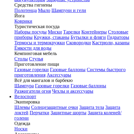
Средства гигиены
Полотенца
Мыло
Шампуни и гели
Йога
Коврики
Туристическая посуда
Наборы посуды
Миски
Тарелки
Контейнеры
Столовые
приборы
Кружки, стаканы
Бутылки и фляги
Гидраторы
Термосы и термокружки
Сковородки
Кастрюли, казаны
Ёмкости для воды
Кемпинговая мебель
Столы
Стулья
Приготовление пищи
Газовые горелки
Газовые баллоны
Системы быстрого
приготовления
Аксессуары
Всё для мангалов и барбекю
Шампура
Газовые горелки
Газовые баллоны
Разжигатели огня
Чехлы и аксессуары
Велоспорт
Экипировка
Шлемы
Солнцезащитные очки
Защита тела
Защита
локтей
Перчатки
Защитные шорты
Защита коленей/
голени
Одежда
Носки