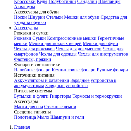
Кроссовки
Кеды
Полуботинки
Сандалии
Шлепанцы
Аквашузы
Аксессуары для обуви
Носки
Шнурки
Стельки
Мешки для обуви
Средства для
ухода за обувью
Аксессуары
Рюкзаки и сумки
Рюкзаки
Сумки
Компрессионные мешки
Герметичные
мешки
Мешки для мокрых вещей
Мешки для обуви
Чехлы для рюкзаков
Чехлы для документов
Чехлы для
смартфонов
Чехлы для одежды
Чехлы для инструментов
Фастексы, пряжки
Фонари и светильники
Налобные фонари
Кемпинговые фонари
Ручные фонари
Источники питания
Аккумуляторы и батарейки
Зарядные устройства к
аккумуляторам
Зарядные устройства
Питьевые системы
Бутылки и фляги
Гидраторы
Термосы и термокружки
Аксессуары
Маски для сна
Стяжные ремни
Средства гигиены
Полотенца
Мыло
Шампуни и гели
Главная