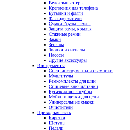
Велокомпьютеры
Крепления для телефона
Бутылки и фляги
Флягодержатели
Сумки, баулы, чехлы
Защита рамы, крылья
Стяжные ремни
Замки
Зеркала
Звонки и сигналы
Насосы
Другие аксессуары
Инструменты
Спец. инструменты и съемники
Мультитулы
Ремкомплекты для шин
Спицевые ключи/станки
Кусачки/плоскогубцы
Мойки и щетки для цепи
Универсальные смазки
Очистители
Приводная часть
Каретки
Шатуны
Педали