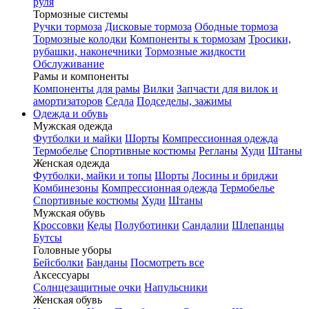
руля
Тормозные системы
Ручки тормоза
Дисковые тормоза
Ободные тормоза
Тормозные колодки
Компоненты к тормозам
Тросики,
рубашки, наконечники
Тормозные жидкости
Обслуживание
Рамы и компоненты
Компоненты для рамы
Вилки
Запчасти для вилок и
амортизаторов
Седла
Подседелы, зажимы
Одежда и обувь
Мужская одежда
Футболки и майки
Шорты
Компрессионная одежда
Термобелье
Спортивные костюмы
Регланы
Худи
Штаны
Женская одежда
Футболки, майки и топы
Шорты
Лосины и бриджи
Комбинезоны
Компрессионная одежда
Термобелье
Спортивные костюмы
Худи
Штаны
Мужская обувь
Кроссовки
Кеды
Полуботинки
Сандалии
Шлепанцы
Бутсы
Головные уборы
Бейсболки
Банданы
Посмотреть все
Аксессуары
Солнцезащитные очки
Напульсники
Женская обувь