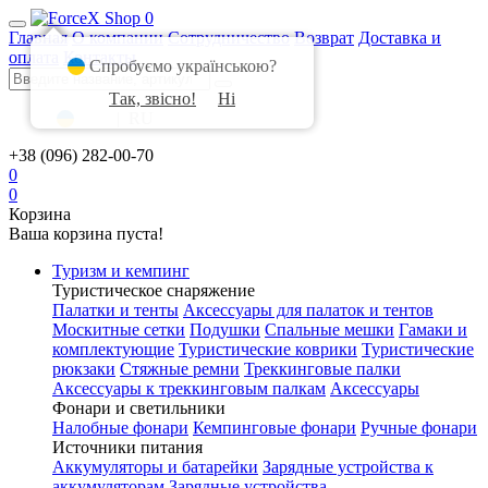
0
Главная
О компании
Сотрудничество
Возврат
Доставка и
оплата
Контакты
Спробуємо українською?
Так, звісно!
Ні
UA
|
RU
+38 (096) 282-00-70
0
0
Корзина
Ваша корзина пуста!
Туризм и кемпинг
Туристическое снаряжение
Палатки и тенты
Аксессуары для палаток и тентов
Москитные сетки
Подушки
Спальные мешки
Гамаки и
комплектующие
Туристические коврики
Туристические
рюкзаки
Стяжные ремни
Треккинговые палки
Аксессуары к треккинговым палкам
Аксессуары
Фонари и светильники
Налобные фонари
Кемпинговые фонари
Ручные фонари
Источники питания
Аккумуляторы и батарейки
Зарядные устройства к
аккумуляторам
Зарядные устройства