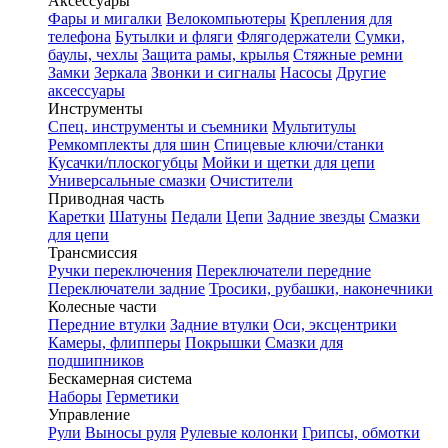
Аксессуары
Фары и мигалки
Велокомпьютеры
Крепления для
телефона
Бутылки и фляги
Флягодержатели
Сумки,
баулы, чехлы
Защита рамы, крылья
Стяжные ремни
Замки
Зеркала
Звонки и сигналы
Насосы
Другие
аксессуары
Инструменты
Спец. инструменты и съемники
Мультитулы
Ремкомплекты для шин
Спицевые ключи/станки
Кусачки/плоскогубцы
Мойки и щетки для цепи
Универсальные смазки
Очистители
Приводная часть
Каретки
Шатуны
Педали
Цепи
Задние звезды
Смазки
для цепи
Трансмиссия
Ручки переключения
Переключатели передние
Переключатели задние
Тросики, рубашки, наконечники
Колесные части
Передние втулки
Задние втулки
Оси, эксцентрики
Камеры, флипперы
Покрышки
Смазки для
подшипников
Бескамерная система
Наборы
Герметики
Управление
Рули
Выносы руля
Рулевые колонки
Грипсы, обмотки