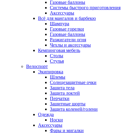
Газовые баллоны
Системы быстрого приготовления
Аксессуары
Всё для мангалов и барбекю
Шампура
Газовые горелки
Газовые баллоны
Разжигатели огня
Чехлы и аксессуары
Кемпинговая мебель
Столы
Стулья
Велоспорт
Экипировка
Шлемы
Солнцезащитные очки
Защита тела
Защита локтей
Перчатки
Защитные шорты
Защита коленей/голени
Одежда
Носки
Аксессуары
Фары и мигалки