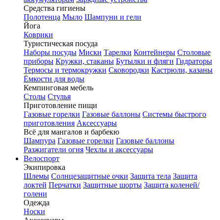
Средства гигиены
Полотенца
Мыло
Шампуни и гели
Йога
Коврики
Туристическая посуда
Наборы посуды
Миски
Тарелки
Контейнеры
Столовые
приборы
Кружки, стаканы
Бутылки и фляги
Гидраторы
Термосы и термокружки
Сковородки
Кастрюли, казаны
Ёмкости для воды
Кемпинговая мебель
Столы
Стулья
Приготовление пищи
Газовые горелки
Газовые баллоны
Системы быстрого
приготовления
Аксессуары
Всё для мангалов и барбекю
Шампура
Газовые горелки
Газовые баллоны
Разжигатели огня
Чехлы и аксессуары
Велоспорт
Экипировка
Шлемы
Солнцезащитные очки
Защита тела
Защита
локтей
Перчатки
Защитные шорты
Защита коленей/
голени
Одежда
Носки