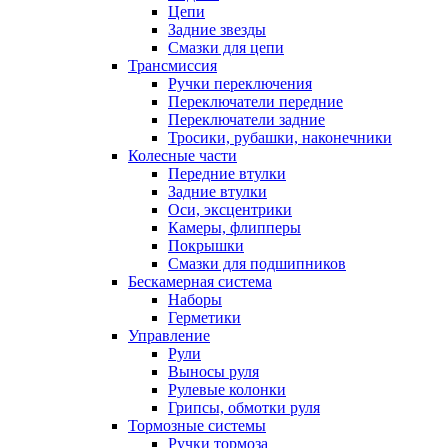
Цепи
Задние звезды
Смазки для цепи
Трансмиссия
Ручки переключения
Переключатели передние
Переключатели задние
Тросики, рубашки, наконечники
Колесные части
Передние втулки
Задние втулки
Оси, эксцентрики
Камеры, флипперы
Покрышки
Смазки для подшипников
Бескамерная система
Наборы
Герметики
Управление
Рули
Выносы руля
Рулевые колонки
Грипсы, обмотки руля
Тормозные системы
Ручки тормоза