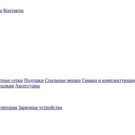
а
Контакты
тные сетки
Подушки
Спальные мешки
Гамаки и комплектующи
палкам
Аксессуары
уляторам
Зарядные устройства