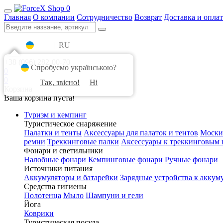
0
Главная
О компании
Сотрудничество
Возврат
Доставка и оплат
UA
|
RU
+38 (096) 282-00-70
Спробуємо українською?
0
0
Так, звісно!
Ні
Корзина
Ваша корзина пуста!
Туризм и кемпинг
Туристическое снаряжение
Палатки и тенты
Аксессуары для палаток и тентов
Моски
ремни
Треккинговые палки
Аксессуары к треккинговым 
Фонари и светильники
Налобные фонари
Кемпинговые фонари
Ручные фонари
Источники питания
Аккумуляторы и батарейки
Зарядные устройства к аккум
Средства гигиены
Полотенца
Мыло
Шампуни и гели
Йога
Коврики
Туристическая посуда