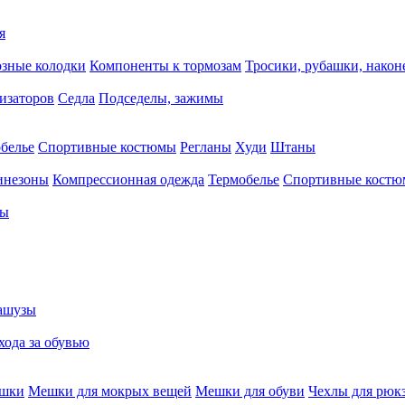
я
зные колодки
Компоненты к тормозам
Тросики, рубашки, нако
тизаторов
Седла
Подседелы, зажимы
белье
Спортивные костюмы
Регланы
Худи
Штаны
инезоны
Компрессионная одежда
Термобелье
Спортивные кост
сы
ашузы
хода за обувью
ешки
Мешки для мокрых вещей
Мешки для обуви
Чехлы для рюк