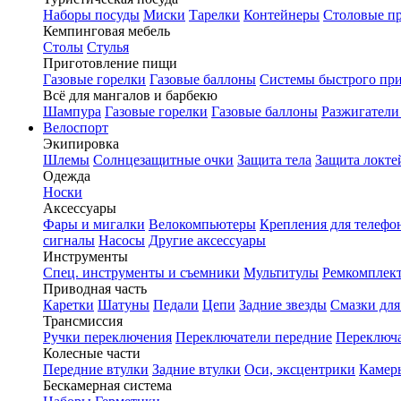
Наборы посуды
Миски
Тарелки
Контейнеры
Столовые п
Кемпинговая мебель
Столы
Стулья
Приготовление пищи
Газовые горелки
Газовые баллоны
Системы быстрого пр
Всё для мангалов и барбекю
Шампура
Газовые горелки
Газовые баллоны
Разжигатели
Велоспорт
Экипировка
Шлемы
Солнцезащитные очки
Защита тела
Защита локте
Одежда
Носки
Аксессуары
Фары и мигалки
Велокомпьютеры
Крепления для телефо
сигналы
Насосы
Другие аксессуары
Инструменты
Спец. инструменты и съемники
Мультитулы
Ремкомплек
Приводная часть
Каретки
Шатуны
Педали
Цепи
Задние звезды
Смазки для
Трансмиссия
Ручки переключения
Переключатели передние
Переключа
Колесные части
Передние втулки
Задние втулки
Оси, эксцентрики
Камер
Бескамерная система