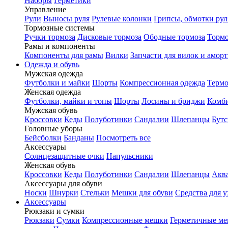
Наборы
Герметики
Управление
Рули
Выносы руля
Рулевые колонки
Грипсы, обмотки рул
Тормозные системы
Ручки тормоза
Дисковые тормоза
Ободные тормоза
Тормо
Рамы и компоненты
Компоненты для рамы
Вилки
Запчасти для вилок и амор
Одежда и обувь
Мужская одежда
Футболки и майки
Шорты
Компрессионная одежда
Термо
Женская одежда
Футболки, майки и топы
Шорты
Лосины и бриджи
Комб
Мужская обувь
Кроссовки
Кеды
Полуботинки
Сандалии
Шлепанцы
Бут
Головные уборы
Бейсболки
Банданы
Посмотреть все
Аксессуары
Солнцезащитные очки
Напульсники
Женская обувь
Кроссовки
Кеды
Полуботинки
Сандалии
Шлепанцы
Акв
Аксессуары для обуви
Носки
Шнурки
Стельки
Мешки для обуви
Средства для у
Аксессуары
Рюкзаки и сумки
Рюкзаки
Сумки
Компрессионные мешки
Герметичные м