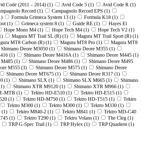
id Code (2011 – 2014)
(1)
Avid Code 5
(1)
Avid Code R
(1)
mpagnolo Record
(1)
Campagnolo Record EPS
(1)
1)
Formula Grimeca System 13
(1)
Formula K18
(1)
oot
(1)
Grimeca system 8
(1)
Guide RE
(1)
Hayes El
Hope Mono M4
(1)
Hope Tech M4
(1)
Hope Tech V2
(1)
1)
Magura MT Trail SL (R)
(1)
Magura MT Trail Sport (R)
(1)
gura MT8 Carbon (R)
(1)
Magura MT8 Pro
(1)
Magura MT8
Shimano Deore M3050
(1)
Shimano Deore M355
(1)
M416
(1)
Shimano Deore M416A
(1)
Shimano Deore M445
(1)
e M485
(1)
Shimano Deore M486
(1)
Shimano Deore M495
eore M555
(3)
Shimano Deore M575
(1)
Shimano Deore
Shimano Deore MT675
(1)
Shimano Deore R317
(1)
20
(1)
Shimano SLX
(1)
Shimano SLX M665
(1)
Shimano
(1)
Shimano XTR M9120
(1)
Shimano XTR M966
(1)
o E-MTB
(1)
Tektro HD-E510
(1)
Tektro HD-E515
(1)
M520
(1)
Tektro HD-M750
(1)
Tektro HD-T515
(1)
Tektro
Tektro M300
(1)
Tektro M300
(1)
Tektro M330
(1)
0
(1)
Tektro M840-2
(1)
Tektro M841
(1)
Tektro MD-C40
M745
(1)
Tektro T290
(1)
Tektro Volans
(1)
The Cleg
(1)
TRP G-Spec Trail
(1)
TRP Hylex
(1)
TRP Quadiem
(1)