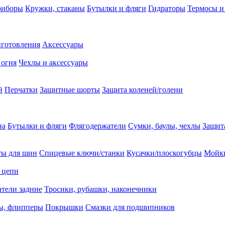
риборы
Кружки, стаканы
Бутылки и фляги
Гидраторы
Термосы и
иготовления
Аксессуары
 огня
Чехлы и аксессуары
й
Перчатки
Защитные шорты
Защита коленей/голени
на
Бутылки и фляги
Флягодержатели
Сумки, баулы, чехлы
Защит
ты для шин
Спицевые ключи/станки
Кусачки/плоскогубцы
Мойки
 цепи
тели задние
Тросики, рубашки, наконечники
ы, флипперы
Покрышки
Смазки для подшипников