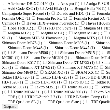
Afterburner DB-XC-9150
(1)
Ares pro
(1)
Auriga E-SU
Avid Code RSC
(1)
Avid Elixir
(1)
Bengal Helix 7B
(1)
Campagnolo Super Record
(1)
Dorado and HDC
(1)
Formula
Formula ORO
(1)
Formula Pro PL
(1)
Formula Racing XC
(1
Camino
(1)
Hayes HFX-9-series hydraulic
(1)
Hayes HFX-m
Hope Tech X2
(1)
HYRD and Spyre
(1)
Magura MT Fla
Magura MT2
(1)
Magura MT4
(1)
Magura MT4e
(1)
SL
(1)
Magura MT8 SL Flatmount
(1)
Magura MTS
(1)
O
Shimano Deore M375
(1)
Shimano Deore M395
(1)
Shimano
Shimano Deore M446
(1)
Shimano Deore M447
(1)
Shim
(1)
Shimano Deore M506
(1)
Shimano Deore M515
(1)
S
MC501
(1)
Shimano Deore MC601
(1)
Shimano Deore MT-
Shimano Deore R517
(1)
Shimano Deore XT M755
(1)
Shim
XT
(1)
Shimano XT M765
(1)
Shimano XT M775
(1)
Sh
Shimano Zee M640
(1)
SRAM XO
(1)
SRAM XX
(1)
Su
Tektro HD-E720
(1)
Tektro HD-E725
(1)
Tektro HD-E730
(1
HD-T520
(1)
Tektro HD-T700
(1)
Tektro IO
(1)
Tektro 
Tektro M350
(1)
Tektro M351
(1)
Tektro M500
(1)
Tektr
(1)
Tektro MD-M311
(1)
Tektro MD-M500
(1)
Tektro No
TRP
(1)
TRP E-Zurich 2.3
(1)
TRP E-Zurich Comp
(1)
TRP Quadiem SL
(1)
TRP Quadiem Slate
(1)
TRP Quadi
Закрыть