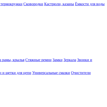
 термокружки
Сковородки
Кастрюли, казаны
Ёмкости для воды
а рамы, крылья
Стяжные ремни
Замки
Зеркала
Звонки и
 и щетки для цепи
Универсальные смазки
Очистители