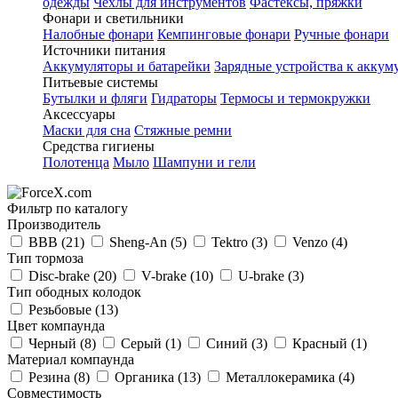
одежды
Чехлы для инструментов
Фастексы, пряжки
Фонари и светильники
Налобные фонари
Кемпинговые фонари
Ручные фонари
Источники питания
Аккумуляторы и батарейки
Зарядные устройства к аккум
Питьевые системы
Бутылки и фляги
Гидраторы
Термосы и термокружки
Аксессуары
Маски для сна
Стяжные ремни
Средства гигиены
Полотенца
Мыло
Шампуни и гели
Фильтр по каталогу
Производитель
BBB
(21)
Sheng-An
(5)
Tektro
(3)
Venzo
(4)
Тип тормоза
Disc-brake
(20)
V-brake
(10)
U-brake
(3)
Тип ободных колодок
Резьбовые
(13)
Цвет компаунда
Черный
(8)
Серый
(1)
Синий
(3)
Красный
(1)
Материал компаунда
Резина
(8)
Органика
(13)
Металлокерамика
(4)
Совместимость