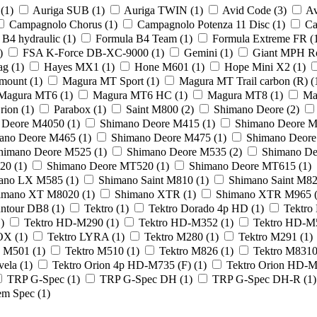
B
(1)
Auriga SUB
(1)
Auriga TWIN
(1)
Avid Code
(3)
Av
Campagnolo Chorus
(1)
Campagnolo Potenza 11 Disc
(1)
Ca
 B4 hydraulic
(1)
Formula B4 Team
(1)
Formula Extreme FR
(
)
FSA K-Force DB-XC-9000
(1)
Gemini
(1)
Giant MPH R
ag
(1)
Hayes MX1
(1)
Hone M601
(1)
Hope Mini X2
(1)
tmount
(1)
Magura MT Sport
(1)
Magura MT Trail carbon (R)
(
Magura MT6
(1)
Magura MT6 HC
(1)
Magura MT8
(1)
Ma
rion
(1)
Parabox
(1)
Saint M800
(2)
Shimano Deore
(2)
 Deore M4050
(1)
Shimano Deore M415
(1)
Shimano Deore 
ano Deore M465
(1)
Shimano Deore M475
(1)
Shimano Deor
himano Deore M525
(1)
Shimano Deore M535
(2)
Shimano D
420
(1)
Shimano Deore MT520
(1)
Shimano Deore MT615
(1)
ano LX M585
(1)
Shimano Saint M810
(1)
Shimano Saint M8
imano XT M8020
(1)
Shimano XTR
(1)
Shimano XTR M965
ntour DB8
(1)
Tektro
(1)
Tektro Dorado 4p HD
(1)
Tektr
)
Tektro HD-M290
(1)
Tektro HD-M352
(1)
Tektro HD-
IOX
(1)
Tektro LYRA
(1)
Tektro M280
(1)
Tektro M291
(1)
o M501
(1)
Tektro M510
(1)
Tektro M826
(1)
Tektro M831
vela
(1)
Tektro Orion 4p HD-M735 (F)
(1)
Tektro Orion HD-
TRP G-Spec
(1)
TRP G-Spec DH
(1)
TRP G-Spec DH-R
(1)
em Spec
(1)