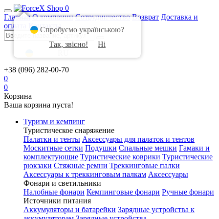
0
Главная
О компании
Сотрудничество
Возврат
Доставка и
оплата
Контакты
Спробуємо українською?
Так, звісно!
Ні
UA
|
RU
+38 (096) 282-00-70
0
0
Корзина
Ваша корзина пуста!
Туризм и кемпинг
Туристическое снаряжение
Палатки и тенты
Аксессуары для палаток и тентов
Москитные сетки
Подушки
Спальные мешки
Гамаки и
комплектующие
Туристические коврики
Туристические
рюкзаки
Стяжные ремни
Треккинговые палки
Аксессуары к треккинговым палкам
Аксессуары
Фонари и светильники
Налобные фонари
Кемпинговые фонари
Ручные фонари
Источники питания
Аккумуляторы и батарейки
Зарядные устройства к
аккумуляторам
Зарядные устройства