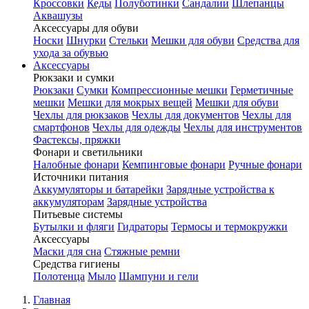
Кроссовки
Кеды
Полуботинки
Сандалии
Шлепанцы
Аквашузы
Аксессуары для обуви
Носки
Шнурки
Стельки
Мешки для обуви
Средства для
ухода за обувью
Аксессуары
Рюкзаки и сумки
Рюкзаки
Сумки
Компрессионные мешки
Герметичные
мешки
Мешки для мокрых вещей
Мешки для обуви
Чехлы для рюкзаков
Чехлы для документов
Чехлы для
смартфонов
Чехлы для одежды
Чехлы для инструментов
Фастексы, пряжки
Фонари и светильники
Налобные фонари
Кемпинговые фонари
Ручные фонари
Источники питания
Аккумуляторы и батарейки
Зарядные устройства к
аккумуляторам
Зарядные устройства
Питьевые системы
Бутылки и фляги
Гидраторы
Термосы и термокружки
Аксессуары
Маски для сна
Стяжные ремни
Средства гигиены
Полотенца
Мыло
Шампуни и гели
Главная