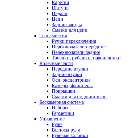
Каретки
Шатуны
Педали
Цепи
Задние звезды
Смазки для цепи
Трансмиссия
Ручки переключения
Переключатели передние
Переключатели задние
Тросики, рубашки, наконечники
Колесные части
Передние втулки
Задние втулки
Оси, эксцентрики
Камеры, флипперы
Покрышки
Смазки для подшипников
Бескамерная система
Наборы
Герметики
Управление
Рули
Выносы руля
Рулевые колонки