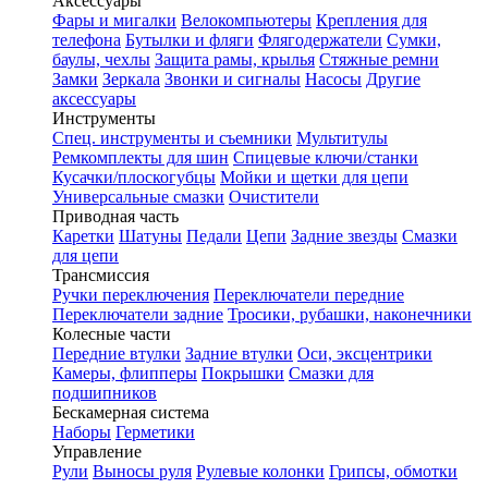
Аксессуары
Фары и мигалки
Велокомпьютеры
Крепления для
телефона
Бутылки и фляги
Флягодержатели
Сумки,
баулы, чехлы
Защита рамы, крылья
Стяжные ремни
Замки
Зеркала
Звонки и сигналы
Насосы
Другие
аксессуары
Инструменты
Спец. инструменты и съемники
Мультитулы
Ремкомплекты для шин
Спицевые ключи/станки
Кусачки/плоскогубцы
Мойки и щетки для цепи
Универсальные смазки
Очистители
Приводная часть
Каретки
Шатуны
Педали
Цепи
Задние звезды
Смазки
для цепи
Трансмиссия
Ручки переключения
Переключатели передние
Переключатели задние
Тросики, рубашки, наконечники
Колесные части
Передние втулки
Задние втулки
Оси, эксцентрики
Камеры, флипперы
Покрышки
Смазки для
подшипников
Бескамерная система
Наборы
Герметики
Управление
Рули
Выносы руля
Рулевые колонки
Грипсы, обмотки