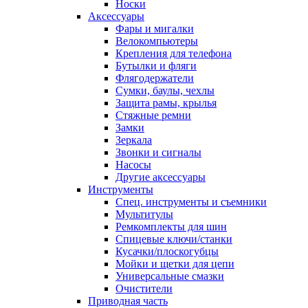
Носки
Аксессуары
Фары и мигалки
Велокомпьютеры
Крепления для телефона
Бутылки и фляги
Флягодержатели
Сумки, баулы, чехлы
Защита рамы, крылья
Стяжные ремни
Замки
Зеркала
Звонки и сигналы
Насосы
Другие аксессуары
Инструменты
Спец. инструменты и съемники
Мультитулы
Ремкомплекты для шин
Спицевые ключи/станки
Кусачки/плоскогубцы
Мойки и щетки для цепи
Универсальные смазки
Очистители
Приводная часть