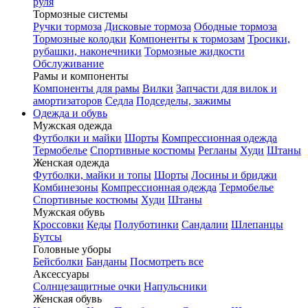
руля
Тормозные системы
Ручки тормоза
Дисковые тормоза
Ободные тормоза
Тормозные колодки
Компоненты к тормозам
Тросики,
рубашки, наконечники
Тормозные жидкости
Обслуживание
Рамы и компоненты
Компоненты для рамы
Вилки
Запчасти для вилок и
амортизаторов
Седла
Подседелы, зажимы
Одежда и обувь
Мужская одежда
Футболки и майки
Шорты
Компрессионная одежда
Термобелье
Спортивные костюмы
Регланы
Худи
Штаны
Женская одежда
Футболки, майки и топы
Шорты
Лосины и бриджи
Комбинезоны
Компрессионная одежда
Термобелье
Спортивные костюмы
Худи
Штаны
Мужская обувь
Кроссовки
Кеды
Полуботинки
Сандалии
Шлепанцы
Бутсы
Головные уборы
Бейсболки
Банданы
Посмотреть все
Аксессуары
Солнцезащитные очки
Напульсники
Женская обувь