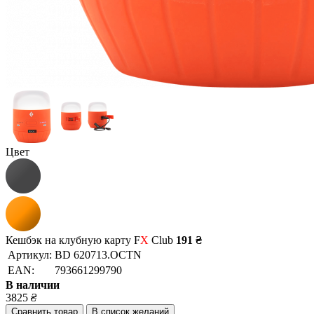
Цвет
Кешбэк на клубную карту F
X
Club
191 ₴
Артикул:
BD 620713.OCTN
EAN:
793661299790
В наличии
3825
₴
Сравнить товар
В список желаний