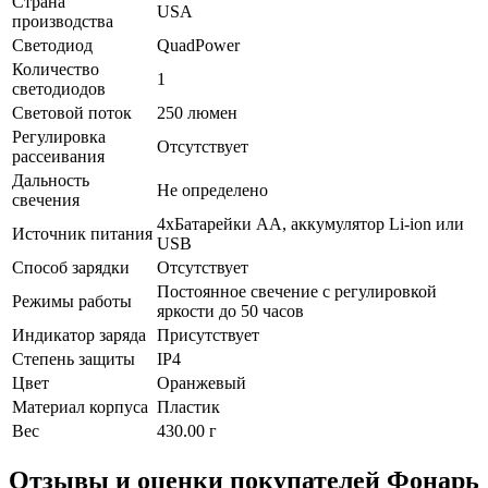
Страна
USA
производства
Светодиод
QuadPower
Количество
1
светодиодов
Световой поток
250 люмен
Регулировка
Отсутствует
рассеивания
Дальность
Не определено
свечения
4xБатарейки АА, аккумулятор Li-ion или
Источник питания
USB
Способ зарядки
Отсутствует
Постоянное свечение с регулировкой
Режимы работы
яркости до 50 часов
Индикатор заряда
Присутствует
Степень защиты
IP4
Цвет
Оранжевый
Материал корпуса
Пластик
Вес
430.00 г
Отзывы и оценки покупателей
Фонарь