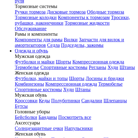
руля
Тормозные системы
Ручки тормоза
Дисковые тормоза
Ободные тормоза
Тормозные колодки
Компоненты к тормозам
Тросики,
рубашки, наконечники
Тормозные жидкости
Обслуживание
Рамы и компоненты
Компоненты для рамы
Вилки
Запчасти для вилок и
амортизаторов
Седла
Подседелы, зажимы
Одежда и обувь
Мужская одежда
Футболки и майки
Шорты
Компрессионная одежда
Термобелье
Спортивные костюмы
Регланы
Худи
Штаны
Женская одежда
Футболки, майки и топы
Шорты
Лосины и бриджи
Комбинезоны
Компрессионная одежда
Термобелье
Спортивные костюмы
Худи
Штаны
Мужская обувь
Кроссовки
Кеды
Полуботинки
Сандалии
Шлепанцы
Бутсы
Головные уборы
Бейсболки
Банданы
Посмотреть все
Аксессуары
Солнцезащитные очки
Напульсники
Женская обувь