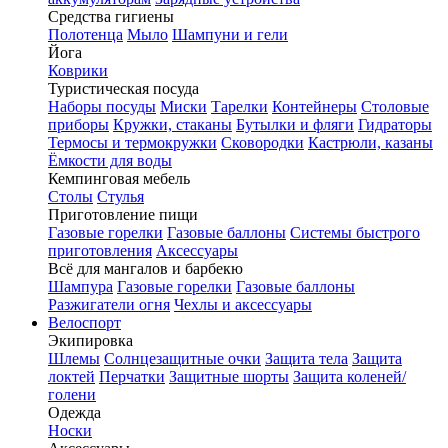
Средства гигиены
Полотенца
Мыло
Шампуни и гели
Йога
Коврики
Туристическая посуда
Наборы посуды
Миски
Тарелки
Контейнеры
Столовые
приборы
Кружки, стаканы
Бутылки и фляги
Гидраторы
Термосы и термокружки
Сковородки
Кастрюли, казаны
Ёмкости для воды
Кемпинговая мебель
Столы
Стулья
Приготовление пищи
Газовые горелки
Газовые баллоны
Системы быстрого
приготовления
Аксессуары
Всё для мангалов и барбекю
Шампура
Газовые горелки
Газовые баллоны
Разжигатели огня
Чехлы и аксессуары
Велоспорт
Экипировка
Шлемы
Солнцезащитные очки
Защита тела
Защита
локтей
Перчатки
Защитные шорты
Защита коленей/
голени
Одежда
Носки