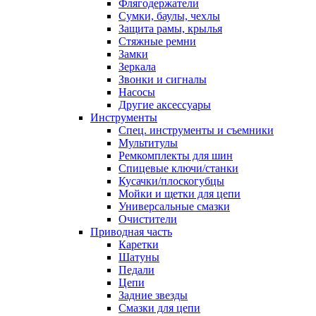
Флягодержатели
Сумки, баулы, чехлы
Защита рамы, крылья
Стяжные ремни
Замки
Зеркала
Звонки и сигналы
Насосы
Другие аксессуары
Инструменты
Спец. инструменты и съемники
Мультитулы
Ремкомплекты для шин
Спицевые ключи/станки
Кусачки/плоскогубцы
Мойки и щетки для цепи
Универсальные смазки
Очистители
Приводная часть
Каретки
Шатуны
Педали
Цепи
Задние звезды
Смазки для цепи