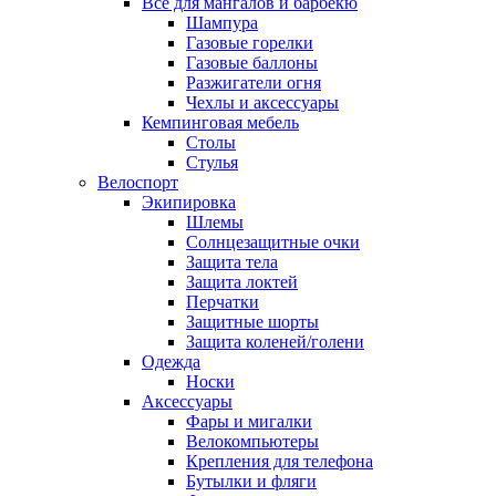
Всё для мангалов и барбекю
Шампура
Газовые горелки
Газовые баллоны
Разжигатели огня
Чехлы и аксессуары
Кемпинговая мебель
Столы
Стулья
Велоспорт
Экипировка
Шлемы
Солнцезащитные очки
Защита тела
Защита локтей
Перчатки
Защитные шорты
Защита коленей/голени
Одежда
Носки
Аксессуары
Фары и мигалки
Велокомпьютеры
Крепления для телефона
Бутылки и фляги