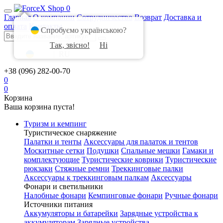
0
Главная
О компании
Сотрудничество
Возврат
Доставка и
оплата
Контакты
Спробуємо українською?
Так, звісно!
Ні
UA
|
RU
+38 (096) 282-00-70
0
0
Корзина
Ваша корзина пуста!
Туризм и кемпинг
Туристическое снаряжение
Палатки и тенты
Аксессуары для палаток и тентов
Москитные сетки
Подушки
Спальные мешки
Гамаки и
комплектующие
Туристические коврики
Туристические
рюкзаки
Стяжные ремни
Треккинговые палки
Аксессуары к треккинговым палкам
Аксессуары
Фонари и светильники
Налобные фонари
Кемпинговые фонари
Ручные фонари
Источники питания
Аккумуляторы и батарейки
Зарядные устройства к
аккумуляторам
Зарядные устройства