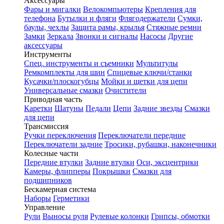
Аксессуары
Фары и мигалки
Велокомпьютеры
Крепления для
телефона
Бутылки и фляги
Флягодержатели
Сумки,
баулы, чехлы
Защита рамы, крылья
Стяжные ремни
Замки
Зеркала
Звонки и сигналы
Насосы
Другие
аксессуары
Инструменты
Спец. инструменты и съемники
Мультитулы
Ремкомплекты для шин
Спицевые ключи/станки
Кусачки/плоскогубцы
Мойки и щетки для цепи
Универсальные смазки
Очистители
Приводная часть
Каретки
Шатуны
Педали
Цепи
Задние звезды
Смазки
для цепи
Трансмиссия
Ручки переключения
Переключатели передние
Переключатели задние
Тросики, рубашки, наконечники
Колесные части
Передние втулки
Задние втулки
Оси, эксцентрики
Камеры, флипперы
Покрышки
Смазки для
подшипников
Бескамерная система
Наборы
Герметики
Управление
Рули
Выносы руля
Рулевые колонки
Грипсы, обмотки