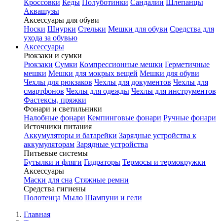
Кроссовки
Кеды
Полуботинки
Сандалии
Шлепанцы
Аквашузы
Аксессуары для обуви
Носки
Шнурки
Стельки
Мешки для обуви
Средства для
ухода за обувью
Аксессуары
Рюкзаки и сумки
Рюкзаки
Сумки
Компрессионные мешки
Герметичные
мешки
Мешки для мокрых вещей
Мешки для обуви
Чехлы для рюкзаков
Чехлы для документов
Чехлы для
смартфонов
Чехлы для одежды
Чехлы для инструментов
Фастексы, пряжки
Фонари и светильники
Налобные фонари
Кемпинговые фонари
Ручные фонари
Источники питания
Аккумуляторы и батарейки
Зарядные устройства к
аккумуляторам
Зарядные устройства
Питьевые системы
Бутылки и фляги
Гидраторы
Термосы и термокружки
Аксессуары
Маски для сна
Стяжные ремни
Средства гигиены
Полотенца
Мыло
Шампуни и гели
Главная