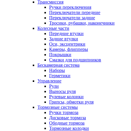
Трансмиссия
Ручки переключения
Переключатели передние
Переключатели задние
Тросики, рубашки, наконечники
Колесные части
Передние втулки
Задние втулки
Оси, эксцентрики
Камеры, флипперы
Покрышки
Смазки для подшипников
Бескамерная система
Наборы
Герметики
Управление
Рули
Выносы руля
Рулевые колонки
Грипсы, обмотки руля
Тормозные системы
Ручки тормоза
Дисковые тормоза
Ободные тормоза
Тормозные колодки