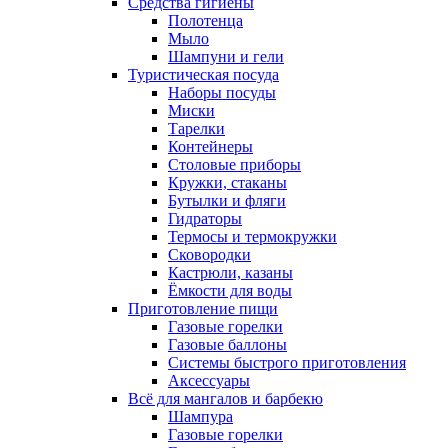
Средства гигиены
Полотенца
Мыло
Шампуни и гели
Туристическая посуда
Наборы посуды
Миски
Тарелки
Контейнеры
Столовые приборы
Кружки, стаканы
Бутылки и фляги
Гидраторы
Термосы и термокружки
Сковородки
Кастрюли, казаны
Ёмкости для воды
Приготовление пищи
Газовые горелки
Газовые баллоны
Системы быстрого приготовления
Аксессуары
Всё для мангалов и барбекю
Шампура
Газовые горелки