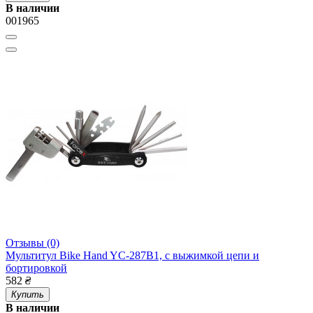
В наличии
001965
Отзывы (0)
Мультитул Bike Hand YC-287B1, с выжимкой цепи и
бортировкой
582
₴
Купить
В наличии