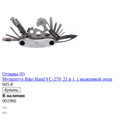
Отзывы (0)
Мультитул Bike Hand YC-279, 21 в 1, с выжимкой цепи
605
₴
Купить
В наличии
001966