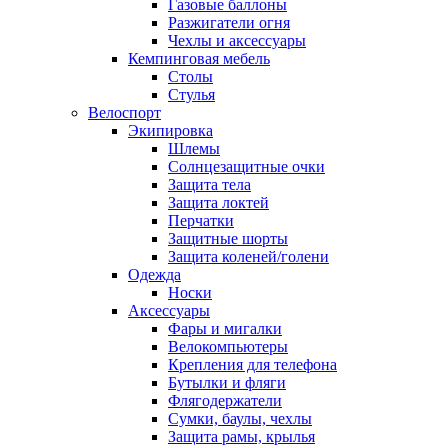
Газовые баллоны
Разжигатели огня
Чехлы и аксессуары
Кемпинговая мебель
Столы
Стулья
Велоспорт
Экипировка
Шлемы
Солнцезащитные очки
Защита тела
Защита локтей
Перчатки
Защитные шорты
Защита коленей/голени
Одежда
Носки
Аксессуары
Фары и мигалки
Велокомпьютеры
Крепления для телефона
Бутылки и фляги
Флягодержатели
Сумки, баулы, чехлы
Защита рамы, крылья