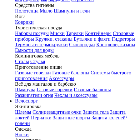
Средства гигиены
Полотенца
Мыло
Шампуни и гели
Йога
Коврики
Туристическая посуда
Наборы посуды
Миски
Тарелки
Контейнеры
Столовые
приборы
Кружки, стаканы
Бутылки и фляги
Гидраторы
Термосы и термокружки
Сковородки
Кастрюли, казаны
Ёмкости для воды
Кемпинговая мебель
Столы
Стулья
Приготовление пищи
Газовые горелки
Газовые баллоны
Системы быстрого
приготовления
Аксессуары
Всё для мангалов и барбекю
Шампура
Газовые горелки
Газовые баллоны
Разжигатели огня
Чехлы и аксессуары
Велоспорт
Экипировка
Шлемы
Солнцезащитные очки
Защита тела
Защита
локтей
Перчатки
Защитные шорты
Защита коленей/
голени
Одежда
Носки