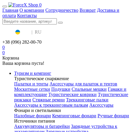
0
Главная
О компании
Сотрудничество
Возврат
Доставка и
оплата
Контакты
UA
|
RU
+38 (096) 282-00-70
0
0
Корзина
Ваша корзина пуста!
Туризм и кемпинг
Туристическое снаряжение
Палатки и тенты
Аксессуары для палаток и тентов
Москитные сетки
Подушки
Спальные мешки
Гамаки и
комплектующие
Туристические коврики
Туристические
рюкзаки
Стяжные ремни
Треккинговые палки
Аксессуары к треккинговым палкам
Аксессуары
Фонари и светильники
Налобные фонари
Кемпинговые фонари
Ручные фонари
Источники питания
Аккумуляторы и батарейки
Зарядные устройства к
аккумуляторам
Зарядные устройства