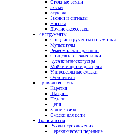
Стяжные ремни
Замки
Зеркала
Звонки и сигналы
Насосы
Другие аксессуары
Инструменты
Спец. инструменты и съемники
Мультитулы
Ремкомплекты для шин
Спицевые ключи/станки
Кусачки/плоскогубцы
Мойки и щетки для цепи
Универсальные смазки
Очистители
Приводная часть
Каретки
Шатуны
Педали
Цепи
Задние звезды
Смазки для цепи
Трансмиссия
Ручки переключения
Переключатели передние