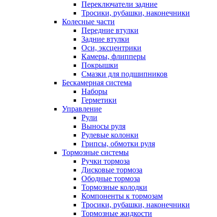
Переключатели задние
Тросики, рубашки, наконечники
Колесные части
Передние втулки
Задние втулки
Оси, эксцентрики
Камеры, флипперы
Покрышки
Смазки для подшипников
Бескамерная система
Наборы
Герметики
Управление
Рули
Выносы руля
Рулевые колонки
Грипсы, обмотки руля
Тормозные системы
Ручки тормоза
Дисковые тормоза
Ободные тормоза
Тормозные колодки
Компоненты к тормозам
Тросики, рубашки, наконечники
Тормозные жидкости