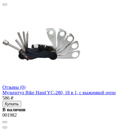
Отзывы (0)
Мультитул Bike Hand YC-280, 18 в 1, с выжимкой цепи
586
₴
Купить
В наличии
001982