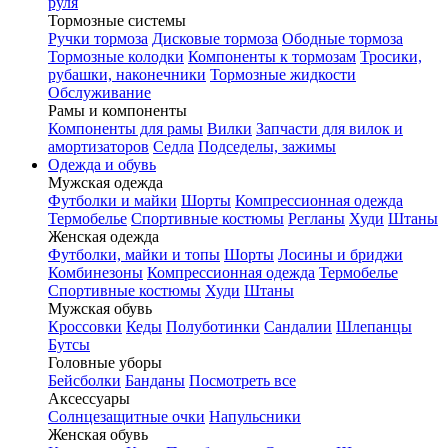
руля
Тормозные системы
Ручки тормоза
Дисковые тормоза
Ободные тормоза
Тормозные колодки
Компоненты к тормозам
Тросики,
рубашки, наконечники
Тормозные жидкости
Обслуживание
Рамы и компоненты
Компоненты для рамы
Вилки
Запчасти для вилок и
амортизаторов
Седла
Подседелы, зажимы
Одежда и обувь
Мужская одежда
Футболки и майки
Шорты
Компрессионная одежда
Термобелье
Спортивные костюмы
Регланы
Худи
Штаны
Женская одежда
Футболки, майки и топы
Шорты
Лосины и бриджи
Комбинезоны
Компрессионная одежда
Термобелье
Спортивные костюмы
Худи
Штаны
Мужская обувь
Кроссовки
Кеды
Полуботинки
Сандалии
Шлепанцы
Бутсы
Головные уборы
Бейсболки
Банданы
Посмотреть все
Аксессуары
Солнцезащитные очки
Напульсники
Женская обувь