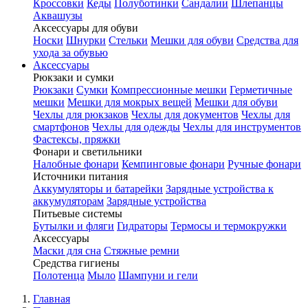
Кроссовки
Кеды
Полуботинки
Сандалии
Шлепанцы
Аквашузы
Аксессуары для обуви
Носки
Шнурки
Стельки
Мешки для обуви
Средства для
ухода за обувью
Аксессуары
Рюкзаки и сумки
Рюкзаки
Сумки
Компрессионные мешки
Герметичные
мешки
Мешки для мокрых вещей
Мешки для обуви
Чехлы для рюкзаков
Чехлы для документов
Чехлы для
смартфонов
Чехлы для одежды
Чехлы для инструментов
Фастексы, пряжки
Фонари и светильники
Налобные фонари
Кемпинговые фонари
Ручные фонари
Источники питания
Аккумуляторы и батарейки
Зарядные устройства к
аккумуляторам
Зарядные устройства
Питьевые системы
Бутылки и фляги
Гидраторы
Термосы и термокружки
Аксессуары
Маски для сна
Стяжные ремни
Средства гигиены
Полотенца
Мыло
Шампуни и гели
Главная