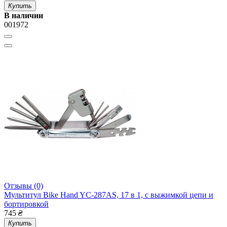
Купить
В наличии
001972
Отзывы (0)
Мультитул Bike Hand YC-287АS, 17 в 1, с выжимкой цепи и
бортировкой
745
₴
Купить