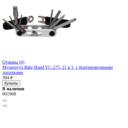
Отзывы (0)
Мультитул Bike Hand YC-275, 21 в 1, с бортировочными
лопатками
394
₴
Купить
В наличии
001968