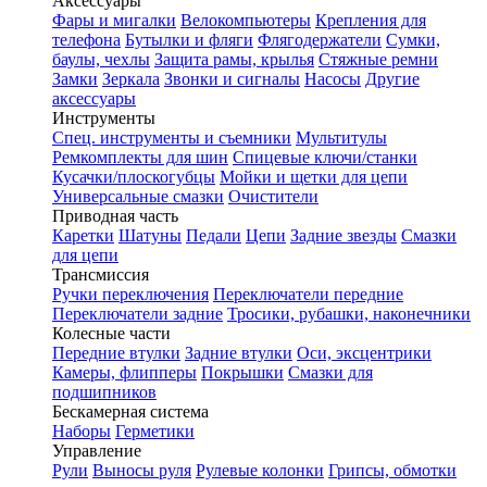
Аксессуары
Фары и мигалки
Велокомпьютеры
Крепления для
телефона
Бутылки и фляги
Флягодержатели
Сумки,
баулы, чехлы
Защита рамы, крылья
Стяжные ремни
Замки
Зеркала
Звонки и сигналы
Насосы
Другие
аксессуары
Инструменты
Спец. инструменты и съемники
Мультитулы
Ремкомплекты для шин
Спицевые ключи/станки
Кусачки/плоскогубцы
Мойки и щетки для цепи
Универсальные смазки
Очистители
Приводная часть
Каретки
Шатуны
Педали
Цепи
Задние звезды
Смазки
для цепи
Трансмиссия
Ручки переключения
Переключатели передние
Переключатели задние
Тросики, рубашки, наконечники
Колесные части
Передние втулки
Задние втулки
Оси, эксцентрики
Камеры, флипперы
Покрышки
Смазки для
подшипников
Бескамерная система
Наборы
Герметики
Управление
Рули
Выносы руля
Рулевые колонки
Грипсы, обмотки