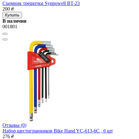
Съемник трещотки Synpowell BT-23
200
₴
Купить
В наличии
001801
Отзывы (0)
Набор шестигранников Bike Hand YC-613-6C , 6 шт
276
₴