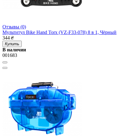
Отзывы (0)
Мультитул Bike Hand Torx (VZ-F33-078) 8 в 1, Чёрный
344
₴
Купить
В наличии
001683