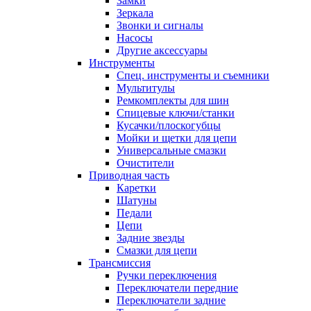
Замки
Зеркала
Звонки и сигналы
Насосы
Другие аксессуары
Инструменты
Спец. инструменты и съемники
Мультитулы
Ремкомплекты для шин
Спицевые ключи/станки
Кусачки/плоскогубцы
Мойки и щетки для цепи
Универсальные смазки
Очистители
Приводная часть
Каретки
Шатуны
Педали
Цепи
Задние звезды
Смазки для цепи
Трансмиссия
Ручки переключения
Переключатели передние
Переключатели задние