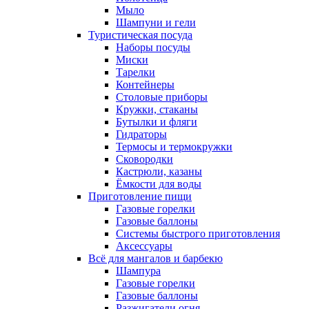
Мыло
Шампуни и гели
Туристическая посуда
Наборы посуды
Миски
Тарелки
Контейнеры
Столовые приборы
Кружки, стаканы
Бутылки и фляги
Гидраторы
Термосы и термокружки
Сковородки
Кастрюли, казаны
Ёмкости для воды
Приготовление пищи
Газовые горелки
Газовые баллоны
Системы быстрого приготовления
Аксессуары
Всё для мангалов и барбекю
Шампура
Газовые горелки
Газовые баллоны
Разжигатели огня