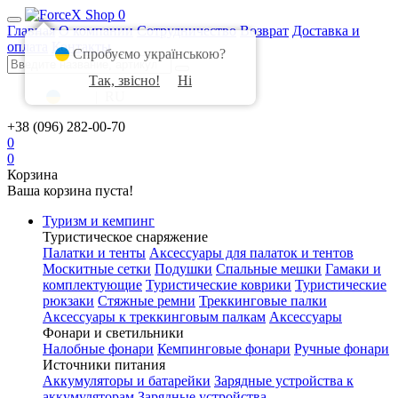
0
Главная
О компании
Сотрудничество
Возврат
Доставка и
оплата
Контакты
Спробуємо українською?
Так, звісно!
Ні
UA
|
RU
+38 (096) 282-00-70
0
0
Корзина
Ваша корзина пуста!
Туризм и кемпинг
Туристическое снаряжение
Палатки и тенты
Аксессуары для палаток и тентов
Москитные сетки
Подушки
Спальные мешки
Гамаки и
комплектующие
Туристические коврики
Туристические
рюкзаки
Стяжные ремни
Треккинговые палки
Аксессуары к треккинговым палкам
Аксессуары
Фонари и светильники
Налобные фонари
Кемпинговые фонари
Ручные фонари
Источники питания
Аккумуляторы и батарейки
Зарядные устройства к
аккумуляторам
Зарядные устройства