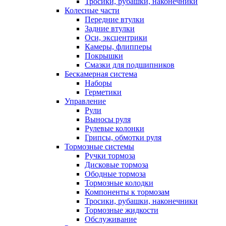
Тросики, рубашки, наконечники
Колесные части
Передние втулки
Задние втулки
Оси, эксцентрики
Камеры, флипперы
Покрышки
Смазки для подшипников
Бескамерная система
Наборы
Герметики
Управление
Рули
Выносы руля
Рулевые колонки
Грипсы, обмотки руля
Тормозные системы
Ручки тормоза
Дисковые тормоза
Ободные тормоза
Тормозные колодки
Компоненты к тормозам
Тросики, рубашки, наконечники
Тормозные жидкости
Обслуживание