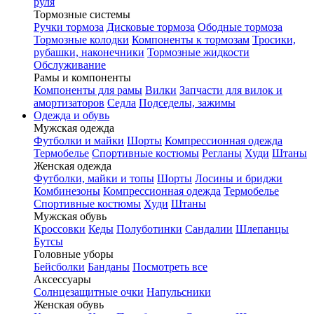
руля
Тормозные системы
Ручки тормоза
Дисковые тормоза
Ободные тормоза
Тормозные колодки
Компоненты к тормозам
Тросики,
рубашки, наконечники
Тормозные жидкости
Обслуживание
Рамы и компоненты
Компоненты для рамы
Вилки
Запчасти для вилок и
амортизаторов
Седла
Подседелы, зажимы
Одежда и обувь
Мужская одежда
Футболки и майки
Шорты
Компрессионная одежда
Термобелье
Спортивные костюмы
Регланы
Худи
Штаны
Женская одежда
Футболки, майки и топы
Шорты
Лосины и бриджи
Комбинезоны
Компрессионная одежда
Термобелье
Спортивные костюмы
Худи
Штаны
Мужская обувь
Кроссовки
Кеды
Полуботинки
Сандалии
Шлепанцы
Бутсы
Головные уборы
Бейсболки
Банданы
Посмотреть все
Аксессуары
Солнцезащитные очки
Напульсники
Женская обувь