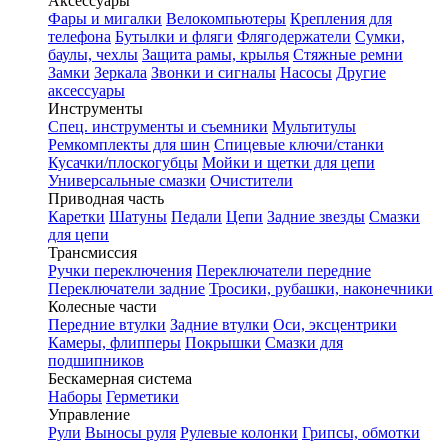
Аксессуары
Фары и мигалки
Велокомпьютеры
Крепления для
телефона
Бутылки и фляги
Флягодержатели
Сумки,
баулы, чехлы
Защита рамы, крылья
Стяжные ремни
Замки
Зеркала
Звонки и сигналы
Насосы
Другие
аксессуары
Инструменты
Спец. инструменты и съемники
Мультитулы
Ремкомплекты для шин
Спицевые ключи/станки
Кусачки/плоскогубцы
Мойки и щетки для цепи
Универсальные смазки
Очистители
Приводная часть
Каретки
Шатуны
Педали
Цепи
Задние звезды
Смазки
для цепи
Трансмиссия
Ручки переключения
Переключатели передние
Переключатели задние
Тросики, рубашки, наконечники
Колесные части
Передние втулки
Задние втулки
Оси, эксцентрики
Камеры, флипперы
Покрышки
Смазки для
подшипников
Бескамерная система
Наборы
Герметики
Управление
Рули
Выносы руля
Рулевые колонки
Грипсы, обмотки