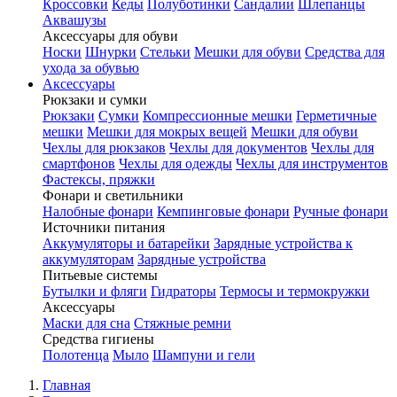
Кроссовки
Кеды
Полуботинки
Сандалии
Шлепанцы
Аквашузы
Аксессуары для обуви
Носки
Шнурки
Стельки
Мешки для обуви
Средства для
ухода за обувью
Аксессуары
Рюкзаки и сумки
Рюкзаки
Сумки
Компрессионные мешки
Герметичные
мешки
Мешки для мокрых вещей
Мешки для обуви
Чехлы для рюкзаков
Чехлы для документов
Чехлы для
смартфонов
Чехлы для одежды
Чехлы для инструментов
Фастексы, пряжки
Фонари и светильники
Налобные фонари
Кемпинговые фонари
Ручные фонари
Источники питания
Аккумуляторы и батарейки
Зарядные устройства к
аккумуляторам
Зарядные устройства
Питьевые системы
Бутылки и фляги
Гидраторы
Термосы и термокружки
Аксессуары
Маски для сна
Стяжные ремни
Средства гигиены
Полотенца
Мыло
Шампуни и гели
Главная