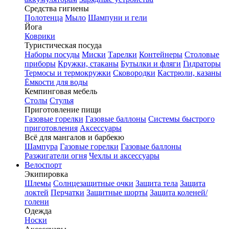
Средства гигиены
Полотенца
Мыло
Шампуни и гели
Йога
Коврики
Туристическая посуда
Наборы посуды
Миски
Тарелки
Контейнеры
Столовые
приборы
Кружки, стаканы
Бутылки и фляги
Гидраторы
Термосы и термокружки
Сковородки
Кастрюли, казаны
Ёмкости для воды
Кемпинговая мебель
Столы
Стулья
Приготовление пищи
Газовые горелки
Газовые баллоны
Системы быстрого
приготовления
Аксессуары
Всё для мангалов и барбекю
Шампура
Газовые горелки
Газовые баллоны
Разжигатели огня
Чехлы и аксессуары
Велоспорт
Экипировка
Шлемы
Солнцезащитные очки
Защита тела
Защита
локтей
Перчатки
Защитные шорты
Защита коленей/
голени
Одежда
Носки