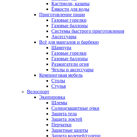
Кастрюли, казаны
Ёмкости для воды
Приготовление пищи
Газовые горелки
Газовые баллоны
Системы быстрого приготовления
Аксессуары
Всё для мангалов и барбекю
Шампура
Газовые горелки
Газовые баллоны
Разжигатели огня
Чехлы и аксессуары
Кемпинговая мебель
Столы
Стулья
Велоспорт
Экипировка
Шлемы
Солнцезащитные очки
Защита тела
Защита локтей
Перчатки
Защитные шорты
Защита коленей/голени