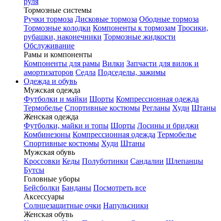
руля
Тормозные системы
Ручки тормоза
Дисковые тормоза
Ободные тормоза
Тормозные колодки
Компоненты к тормозам
Тросики,
рубашки, наконечники
Тормозные жидкости
Обслуживание
Рамы и компоненты
Компоненты для рамы
Вилки
Запчасти для вилок и
амортизаторов
Седла
Подседелы, зажимы
Одежда и обувь
Мужская одежда
Футболки и майки
Шорты
Компрессионная одежда
Термобелье
Спортивные костюмы
Регланы
Худи
Штаны
Женская одежда
Футболки, майки и топы
Шорты
Лосины и бриджи
Комбинезоны
Компрессионная одежда
Термобелье
Спортивные костюмы
Худи
Штаны
Мужская обувь
Кроссовки
Кеды
Полуботинки
Сандалии
Шлепанцы
Бутсы
Головные уборы
Бейсболки
Банданы
Посмотреть все
Аксессуары
Солнцезащитные очки
Напульсники
Женская обувь