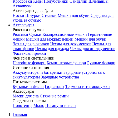
Кроссовки
Кеды
Полуботинки
Сандалии
Шлепанцы
Аквашузы
Аксессуары для обуви
Носки
Шнурки
Стельки
Мешки для обуви
Средства для
ухода за обувью
Аксессуары
Рюкзаки и сумки
Рюкзаки
Сумки
Компрессионные мешки
Герметичные
мешки
Мешки для мокрых вещей
Мешки для обуви
Чехлы для рюкзаков
Чехлы для документов
Чехлы для
смартфонов
Чехлы для одежды
Чехлы для инструментов
Фастексы, пряжки
Фонари и светильники
Налобные фонари
Кемпинговые фонари
Ручные фонари
Источники питания
Аккумуляторы и батарейки
Зарядные устройства к
аккумуляторам
Зарядные устройства
Питьевые системы
Бутылки и фляги
Гидраторы
Термосы и термокружки
Аксессуары
Маски для сна
Стяжные ремни
Средства гигиены
Полотенца
Мыло
Шампуни и гели
Главная