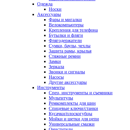
Одежда
Носки
Аксессуары
Фары и мигалки
Велокомпьютеры
Крепления для телефона
Бутылки и фляги
Флягодержатели
Сумки, баулы, чехлы
Защита рамы, крылья
Стяжные ремни
Замки
Зеркала
Звонки и сигналы
Насосы
Другие аксессуары
Инструменты
Спец. инструменты и съемники
Мультитулы
Ремкомплекты для шин
Спицевые ключи/станки
Кусачки/плоскогубцы
Мойки и щетки для цепи
Универсальные смазки
Очистители