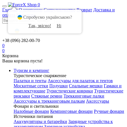
0
Главная
О компании
Сотрудничество
Возврат
Доставка и
оплата
Контакты
Спробуємо українською?
Так, звісно!
Ні
UA
|
RU
+38 (096) 282-00-70
0
0
Корзина
Ваша корзина пуста!
Туризм и кемпинг
Туристическое снаряжение
Палатки и тенты
Аксессуары для палаток и тентов
Москитные сетки
Подушки
Спальные мешки
Гамаки и
комплектующие
Туристические коврики
Туристические
рюкзаки
Стяжные ремни
Треккинговые палки
Аксессуары к треккинговым палкам
Аксессуары
Фонари и светильники
Налобные фонари
Кемпинговые фонари
Ручные фонари
Источники питания
Аккумуляторы и батарейки
Зарядные устройства к
аккумуляторам
Зарядные устройства