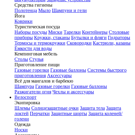
Средства гигиены
Полотенца
Мыло
Шампуни и гели
Йога
Коврики
Туристическая посуда
Наборы посуды
Миски
Тарелки
Контейнеры
Столовые
приборы
Кружки, стаканы
Бутылки и фляги
Гидраторы
Термосы и термокружки
Сковородки
Кастрюли, казаны
Ёмкости для воды
Кемпинговая мебель
Столы
Стулья
Приготовление пищи
Газовые горелки
Газовые баллоны
Системы быстрого
приготовления
Аксессуары
Всё для мангалов и барбекю
Шампура
Газовые горелки
Газовые баллоны
Разжигатели огня
Чехлы и аксессуары
Велоспорт
Экипировка
Шлемы
Солнцезащитные очки
Защита тела
Защита
локтей
Перчатки
Защитные шорты
Защита коленей/
голени
Одежда
Носки