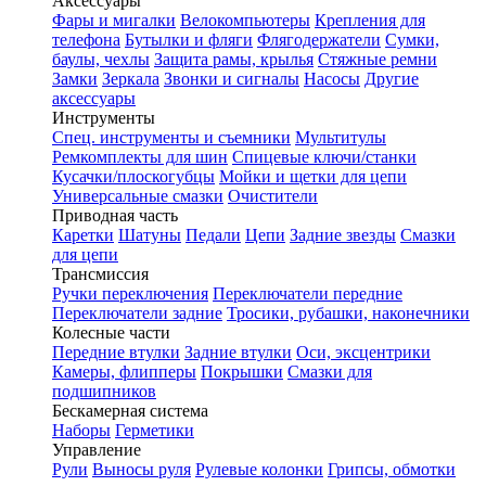
Аксессуары
Фары и мигалки
Велокомпьютеры
Крепления для
телефона
Бутылки и фляги
Флягодержатели
Сумки,
баулы, чехлы
Защита рамы, крылья
Стяжные ремни
Замки
Зеркала
Звонки и сигналы
Насосы
Другие
аксессуары
Инструменты
Спец. инструменты и съемники
Мультитулы
Ремкомплекты для шин
Спицевые ключи/станки
Кусачки/плоскогубцы
Мойки и щетки для цепи
Универсальные смазки
Очистители
Приводная часть
Каретки
Шатуны
Педали
Цепи
Задние звезды
Смазки
для цепи
Трансмиссия
Ручки переключения
Переключатели передние
Переключатели задние
Тросики, рубашки, наконечники
Колесные части
Передние втулки
Задние втулки
Оси, эксцентрики
Камеры, флипперы
Покрышки
Смазки для
подшипников
Бескамерная система
Наборы
Герметики
Управление
Рули
Выносы руля
Рулевые колонки
Грипсы, обмотки