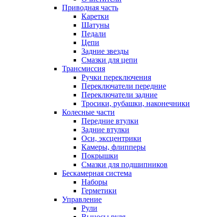
Приводная часть
Каретки
Шатуны
Педали
Цепи
Задние звезды
Смазки для цепи
Трансмиссия
Ручки переключения
Переключатели передние
Переключатели задние
Тросики, рубашки, наконечники
Колесные части
Передние втулки
Задние втулки
Оси, эксцентрики
Камеры, флипперы
Покрышки
Смазки для подшипников
Бескамерная система
Наборы
Герметики
Управление
Рули
Выносы руля