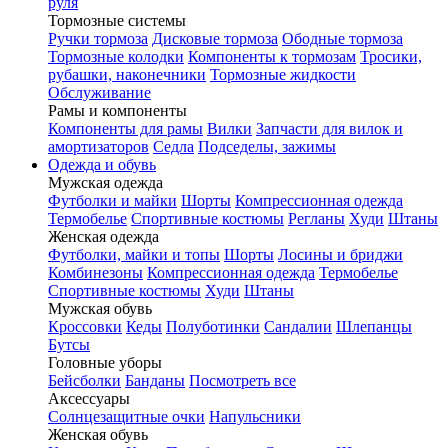
руля
Тормозные системы
Ручки тормоза
Дисковые тормоза
Ободные тормоза
Тормозные колодки
Компоненты к тормозам
Тросики,
рубашки, наконечники
Тормозные жидкости
Обслуживание
Рамы и компоненты
Компоненты для рамы
Вилки
Запчасти для вилок и
амортизаторов
Седла
Подседелы, зажимы
Одежда и обувь
Мужская одежда
Футболки и майки
Шорты
Компрессионная одежда
Термобелье
Спортивные костюмы
Регланы
Худи
Штаны
Женская одежда
Футболки, майки и топы
Шорты
Лосины и бриджи
Комбинезоны
Компрессионная одежда
Термобелье
Спортивные костюмы
Худи
Штаны
Мужская обувь
Кроссовки
Кеды
Полуботинки
Сандалии
Шлепанцы
Бутсы
Головные уборы
Бейсболки
Банданы
Посмотреть все
Аксессуары
Солнцезащитные очки
Напульсники
Женская обувь