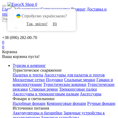
0
Главная
О компании
Сотрудничество
Возврат
Доставка и
оплата
Контакты
Спробуємо українською?
Так, звісно!
Ні
UA
|
RU
+38 (096) 282-00-70
0
0
Корзина
Ваша корзина пуста!
Туризм и кемпинг
Туристическое снаряжение
Палатки и тенты
Аксессуары для палаток и тентов
Москитные сетки
Подушки
Спальные мешки
Гамаки и
комплектующие
Туристические коврики
Туристические
рюкзаки
Стяжные ремни
Треккинговые палки
Аксессуары к треккинговым палкам
Аксессуары
Фонари и светильники
Налобные фонари
Кемпинговые фонари
Ручные фонари
Источники питания
Аккумуляторы и батарейки
Зарядные устройства к
аккумуляторам
Зарядные устройства