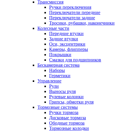
Трансмиссия
Ручки переключения
Переключатели передние
Переключатели задние
Тросики, рубашки, наконечники
Колесные части
Передние втулки
Задние втулки
Оси, эксцентрики
Камеры, флипперы
Покрышки
Смазки для подшипников
Бескамерная система
Наборы
Герметики
Управление
Рули
Выносы руля
Рулевые колонки
Грипсы, обмотки руля
Тормозные системы
Ручки тормоза
Дисковые тормоза
Ободные тормоза
Тормозные колодки