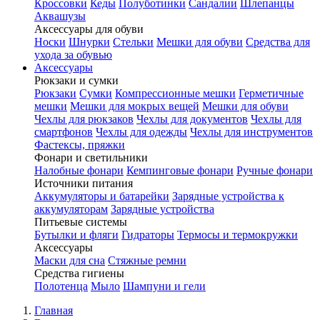
Кроссовки
Кеды
Полуботинки
Сандалии
Шлепанцы
Аквашузы
Аксессуары для обуви
Носки
Шнурки
Стельки
Мешки для обуви
Средства для
ухода за обувью
Аксессуары
Рюкзаки и сумки
Рюкзаки
Сумки
Компрессионные мешки
Герметичные
мешки
Мешки для мокрых вещей
Мешки для обуви
Чехлы для рюкзаков
Чехлы для документов
Чехлы для
смартфонов
Чехлы для одежды
Чехлы для инструментов
Фастексы, пряжки
Фонари и светильники
Налобные фонари
Кемпинговые фонари
Ручные фонари
Источники питания
Аккумуляторы и батарейки
Зарядные устройства к
аккумуляторам
Зарядные устройства
Питьевые системы
Бутылки и фляги
Гидраторы
Термосы и термокружки
Аксессуары
Маски для сна
Стяжные ремни
Средства гигиены
Полотенца
Мыло
Шампуни и гели
Главная