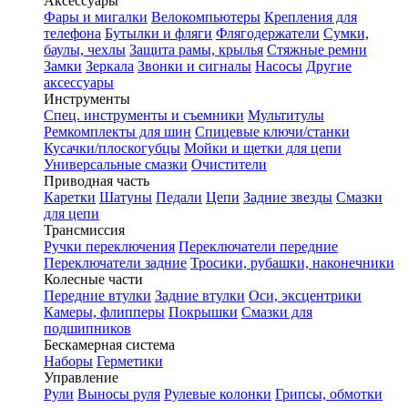
Аксессуары
Фары и мигалки
Велокомпьютеры
Крепления для
телефона
Бутылки и фляги
Флягодержатели
Сумки,
баулы, чехлы
Защита рамы, крылья
Стяжные ремни
Замки
Зеркала
Звонки и сигналы
Насосы
Другие
аксессуары
Инструменты
Спец. инструменты и съемники
Мультитулы
Ремкомплекты для шин
Спицевые ключи/станки
Кусачки/плоскогубцы
Мойки и щетки для цепи
Универсальные смазки
Очистители
Приводная часть
Каретки
Шатуны
Педали
Цепи
Задние звезды
Смазки
для цепи
Трансмиссия
Ручки переключения
Переключатели передние
Переключатели задние
Тросики, рубашки, наконечники
Колесные части
Передние втулки
Задние втулки
Оси, эксцентрики
Камеры, флипперы
Покрышки
Смазки для
подшипников
Бескамерная система
Наборы
Герметики
Управление
Рули
Выносы руля
Рулевые колонки
Грипсы, обмотки