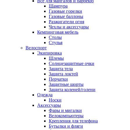
Всё для мангалов и барбекю
Шампура
Газовые горелки
Газовые баллоны
Разжигатели огня
Чехлы и аксессуары
Кемпинговая мебель
Столы
Стулья
Велоспорт
Экипировка
Шлемы
Солнцезащитные очки
Защита тела
Защита локтей
Перчатки
Защитные шорты
Защита коленей/голени
Одежда
Носки
Аксессуары
Фары и мигалки
Велокомпьютеры
Крепления для телефона
Бутылки и фляги