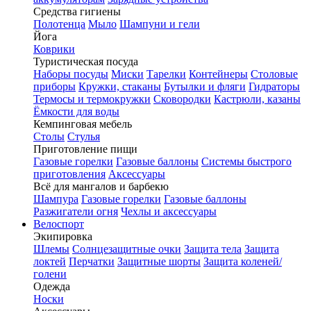
Средства гигиены
Полотенца
Мыло
Шампуни и гели
Йога
Коврики
Туристическая посуда
Наборы посуды
Миски
Тарелки
Контейнеры
Столовые
приборы
Кружки, стаканы
Бутылки и фляги
Гидраторы
Термосы и термокружки
Сковородки
Кастрюли, казаны
Ёмкости для воды
Кемпинговая мебель
Столы
Стулья
Приготовление пищи
Газовые горелки
Газовые баллоны
Системы быстрого
приготовления
Аксессуары
Всё для мангалов и барбекю
Шампура
Газовые горелки
Газовые баллоны
Разжигатели огня
Чехлы и аксессуары
Велоспорт
Экипировка
Шлемы
Солнцезащитные очки
Защита тела
Защита
локтей
Перчатки
Защитные шорты
Защита коленей/
голени
Одежда
Носки