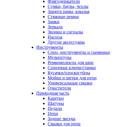
Флягодержатели
Сумки, баулы, чехлы
Защита рамы, крылья
Стяжные ремни
Замки
Зеркала
Звонки и сигналы
Насосы
Другие аксессуары
Инструменты
Спец. инструменты и съемники
Мультитулы
Ремкомплекты для шин
Спицевые ключи/станки
Кусачки/плоскогубцы
Мойки и щетки для цепи
Универсальные смазки
Очистители
Приводная часть
Каретки
Шатуны
Педали
Цепи
Задние звезды
Смазки для цепи