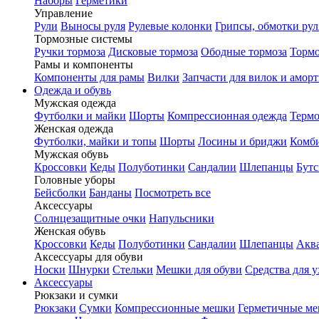
Наборы
Герметики
Управление
Рули
Выносы руля
Рулевые колонки
Грипсы, обмотки рул
Тормозные системы
Ручки тормоза
Дисковые тормоза
Ободные тормоза
Тормо
Рамы и компоненты
Компоненты для рамы
Вилки
Запчасти для вилок и амор
Одежда и обувь
Мужская одежда
Футболки и майки
Шорты
Компрессионная одежда
Термо
Женская одежда
Футболки, майки и топы
Шорты
Лосины и бриджи
Комб
Мужская обувь
Кроссовки
Кеды
Полуботинки
Сандалии
Шлепанцы
Бут
Головные уборы
Бейсболки
Банданы
Посмотреть все
Аксессуары
Солнцезащитные очки
Напульсники
Женская обувь
Кроссовки
Кеды
Полуботинки
Сандалии
Шлепанцы
Акв
Аксессуары для обуви
Носки
Шнурки
Стельки
Мешки для обуви
Средства для у
Аксессуары
Рюкзаки и сумки
Рюкзаки
Сумки
Компрессионные мешки
Герметичные м