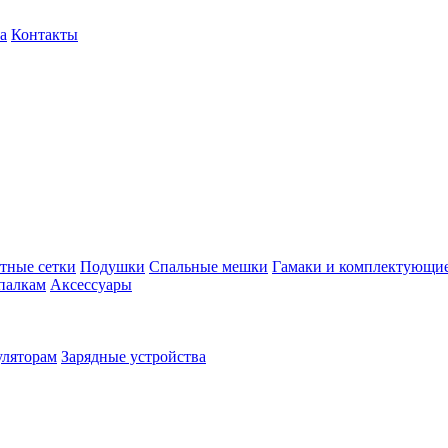
а
Контакты
тные сетки
Подушки
Спальные мешки
Гамаки и комплектующи
палкам
Аксессуары
уляторам
Зарядные устройства