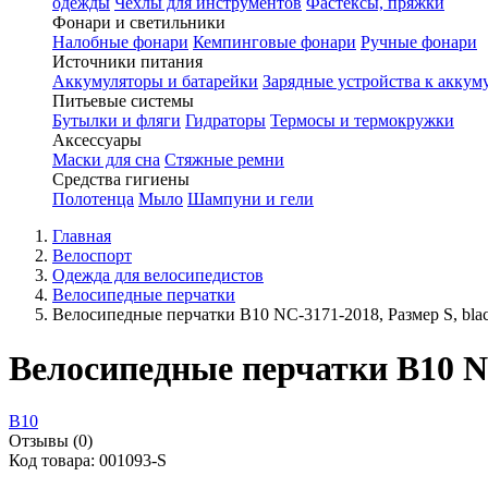
одежды
Чехлы для инструментов
Фастексы, пряжки
Фонари и светильники
Налобные фонари
Кемпинговые фонари
Ручные фонари
Источники питания
Аккумуляторы и батарейки
Зарядные устройства к аккум
Питьевые системы
Бутылки и фляги
Гидраторы
Термосы и термокружки
Аксессуары
Маски для сна
Стяжные ремни
Средства гигиены
Полотенца
Мыло
Шампуни и гели
Главная
Велоспорт
Одежда для велосипедистов
Велосипедные перчатки
Велосипедные перчатки B10 NC-3171-2018, Размер S, blac
Велосипедные перчатки B10 NC
B10
Отзывы (0)
Код товара: 001093-S