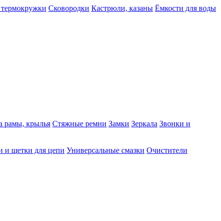
 термокружки
Сковородки
Кастрюли, казаны
Ёмкости для воды
а рамы, крылья
Стяжные ремни
Замки
Зеркала
Звонки и
 и щетки для цепи
Универсальные смазки
Очистители