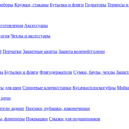
риборы
Кружки, стаканы
Бутылки и фляги
Гидраторы
Термосы и
иготовления
Аксессуары
 огня
Чехлы и аксессуары
й
Перчатки
Защитные шорты
Защита коленей/голени
на
Бутылки и фляги
Флягодержатели
Сумки, баулы, чехлы
Защит
ты для шин
Спицевые ключи/станки
Кусачки/плоскогубцы
Мойки
 цепи
тели задние
Тросики, рубашки, наконечники
ы, флипперы
Покрышки
Смазки для подшипников