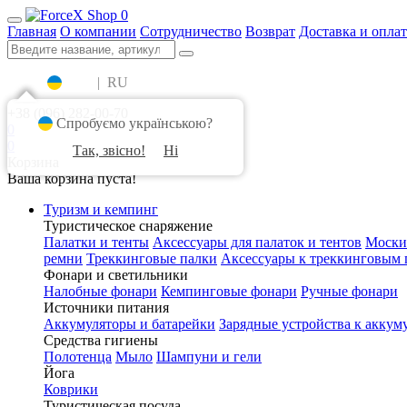
0
Главная
О компании
Сотрудничество
Возврат
Доставка и оплат
UA
|
RU
+38 (096) 282-00-70
Спробуємо українською?
0
0
Так, звісно!
Ні
Корзина
Ваша корзина пуста!
Туризм и кемпинг
Туристическое снаряжение
Палатки и тенты
Аксессуары для палаток и тентов
Моски
ремни
Треккинговые палки
Аксессуары к треккинговым 
Фонари и светильники
Налобные фонари
Кемпинговые фонари
Ручные фонари
Источники питания
Аккумуляторы и батарейки
Зарядные устройства к аккум
Средства гигиены
Полотенца
Мыло
Шампуни и гели
Йога
Коврики
Туристическая посуда