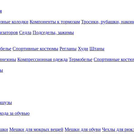
я
зные колодки
Компоненты к тормозам
Тросики, рубашки, нако
тизаторов
Седла
Подседелы, зажимы
белье
Спортивные костюмы
Регланы
Худи
Штаны
инезоны
Компрессионная одежда
Термобелье
Спортивные кост
сы
ашузы
хода за обувью
ешки
Мешки для мокрых вещей
Мешки для обуви
Чехлы для рюк