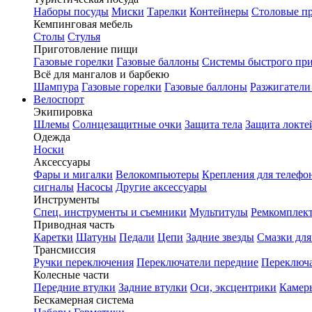
Наборы посуды
Миски
Тарелки
Контейнеры
Столовые п
Кемпинговая мебель
Столы
Стулья
Приготовление пищи
Газовые горелки
Газовые баллоны
Системы быстрого пр
Всё для мангалов и барбекю
Шампура
Газовые горелки
Газовые баллоны
Разжигатели
Велоспорт
Экипировка
Шлемы
Солнцезащитные очки
Защита тела
Защита локте
Одежда
Носки
Аксессуары
Фары и мигалки
Велокомпьютеры
Крепления для телефо
сигналы
Насосы
Другие аксессуары
Инструменты
Спец. инструменты и съемники
Мультитулы
Ремкомплек
Приводная часть
Каретки
Шатуны
Педали
Цепи
Задние звезды
Смазки для
Трансмиссия
Ручки переключения
Переключатели передние
Переключа
Колесные части
Передние втулки
Задние втулки
Оси, эксцентрики
Камер
Бескамерная система