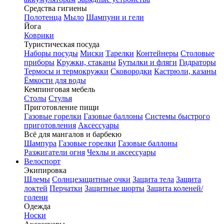
Средства гигиены
Полотенца
Мыло
Шампуни и гели
Йога
Коврики
Туристическая посуда
Наборы посуды
Миски
Тарелки
Контейнеры
Столовые
приборы
Кружки, стаканы
Бутылки и фляги
Гидраторы
Термосы и термокружки
Сковородки
Кастрюли, казаны
Ёмкости для воды
Кемпинговая мебель
Столы
Стулья
Приготовление пищи
Газовые горелки
Газовые баллоны
Системы быстрого
приготовления
Аксессуары
Всё для мангалов и барбекю
Шампура
Газовые горелки
Газовые баллоны
Разжигатели огня
Чехлы и аксессуары
Велоспорт
Экипировка
Шлемы
Солнцезащитные очки
Защита тела
Защита
локтей
Перчатки
Защитные шорты
Защита коленей/
голени
Одежда
Носки