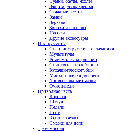
Сумки, баулы, чехлы
Защита рамы, крылья
Стяжные ремни
Замки
Зеркала
Звонки и сигналы
Насосы
Другие аксессуары
Инструменты
Спец. инструменты и съемники
Мультитулы
Ремкомплекты для шин
Спицевые ключи/станки
Кусачки/плоскогубцы
Мойки и щетки для цепи
Универсальные смазки
Очистители
Приводная часть
Каретки
Шатуны
Педали
Цепи
Задние звезды
Смазки для цепи
Трансмиссия