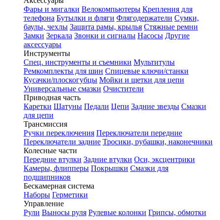
Аксессуары
Фары и мигалки
Велокомпьютеры
Крепления для
телефона
Бутылки и фляги
Флягодержатели
Сумки,
баулы, чехлы
Защита рамы, крылья
Стяжные ремни
Замки
Зеркала
Звонки и сигналы
Насосы
Другие
аксессуары
Инструменты
Спец. инструменты и съемники
Мультитулы
Ремкомплекты для шин
Спицевые ключи/станки
Кусачки/плоскогубцы
Мойки и щетки для цепи
Универсальные смазки
Очистители
Приводная часть
Каретки
Шатуны
Педали
Цепи
Задние звезды
Смазки
для цепи
Трансмиссия
Ручки переключения
Переключатели передние
Переключатели задние
Тросики, рубашки, наконечники
Колесные части
Передние втулки
Задние втулки
Оси, эксцентрики
Камеры, флипперы
Покрышки
Смазки для
подшипников
Бескамерная система
Наборы
Герметики
Управление
Рули
Выносы руля
Рулевые колонки
Грипсы, обмотки