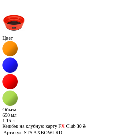
Цвет
Объем
650 мл
1.15 л
Кешбэк на клубную карту F
X
Club
30 ₴
Артикул:
STS AXBOWLRD