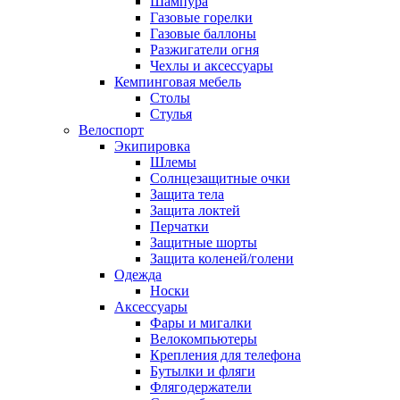
Шампура
Газовые горелки
Газовые баллоны
Разжигатели огня
Чехлы и аксессуары
Кемпинговая мебель
Столы
Стулья
Велоспорт
Экипировка
Шлемы
Солнцезащитные очки
Защита тела
Защита локтей
Перчатки
Защитные шорты
Защита коленей/голени
Одежда
Носки
Аксессуары
Фары и мигалки
Велокомпьютеры
Крепления для телефона
Бутылки и фляги
Флягодержатели