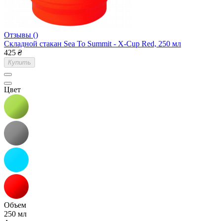
Отзывы ()
Складной стакан Sea To Summit - X-Cup Red, 250 мл
425
₴
Купить
Цвет
Объем
250 мл