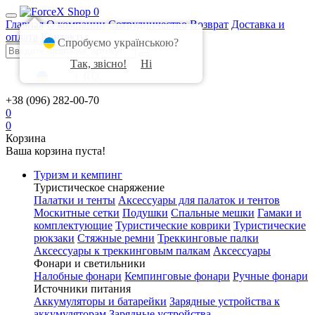
0
Главная
О компании
Сотрудничество
Возврат
Доставка и
оплата
Контакты
Спробуємо українською?
Так, звісно!
Ні
UA
|
RU
+38 (096) 282-00-70
0
0
Корзина
Ваша корзина пуста!
Туризм и кемпинг
Туристическое снаряжение
Палатки и тенты
Аксессуары для палаток и тентов
Москитные сетки
Подушки
Спальные мешки
Гамаки и
комплектующие
Туристические коврики
Туристические
рюкзаки
Стяжные ремни
Треккинговые палки
Аксессуары к треккинговым палкам
Аксессуары
Фонари и светильники
Налобные фонари
Кемпинговые фонари
Ручные фонари
Источники питания
Аккумуляторы и батарейки
Зарядные устройства к
аккумуляторам
Зарядные устройства