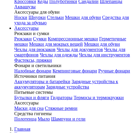
Кроссовки
Кеды
Полуботинки
Сандалии
Шлепанцы
Аквашузы
Аксессуары для обуви
Носки
Шнурки
Стельки
Мешки для обуви
Средства для
ухода за обувью
Аксессуары
Рюкзаки и сумки
Рюкзаки
Сумки
Компрессионные мешки
Герметичные
мешки
Мешки для мокрых вещей
Мешки для обуви
Чехлы для рюкзаков
Чехлы для документов
Чехлы для
смартфонов
Чехлы для одежды
Чехлы для инструментов
Фастексы, пряжки
Фонари и светильники
Налобные фонари
Кемпинговые фонари
Ручные фонари
Источники питания
Аккумуляторы и батарейки
Зарядные устройства к
аккумуляторам
Зарядные устройства
Питьевые системы
Бутылки и фляги
Гидраторы
Термосы и термокружки
Аксессуары
Маски для сна
Стяжные ремни
Средства гигиены
Полотенца
Мыло
Шампуни и гели
Главная