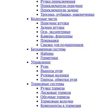
Ручки переключения
Переключатели передние
Переключатели задние
Тросики, рубашки, наконечники
Колесные части
Передние втулки
Задние втулки
Оси, эксцентрики
Камеры, флипперы
Покрышки
Смазки для подшипников
Бескамерная система
Наборы
Герметики
Управление
Рули
Выносы руля
Рулевые колонки
Грипсы, обмотки руля
Тормозные системы
Ручки тормоза
Дисковые тормоза
Ободные тормоза
Тормозные колодки
Компоненты к тормозам