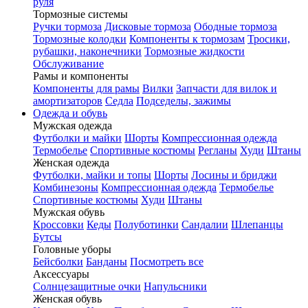
руля
Тормозные системы
Ручки тормоза
Дисковые тормоза
Ободные тормоза
Тормозные колодки
Компоненты к тормозам
Тросики,
рубашки, наконечники
Тормозные жидкости
Обслуживание
Рамы и компоненты
Компоненты для рамы
Вилки
Запчасти для вилок и
амортизаторов
Седла
Подседелы, зажимы
Одежда и обувь
Мужская одежда
Футболки и майки
Шорты
Компрессионная одежда
Термобелье
Спортивные костюмы
Регланы
Худи
Штаны
Женская одежда
Футболки, майки и топы
Шорты
Лосины и бриджи
Комбинезоны
Компрессионная одежда
Термобелье
Спортивные костюмы
Худи
Штаны
Мужская обувь
Кроссовки
Кеды
Полуботинки
Сандалии
Шлепанцы
Бутсы
Головные уборы
Бейсболки
Банданы
Посмотреть все
Аксессуары
Солнцезащитные очки
Напульсники
Женская обувь