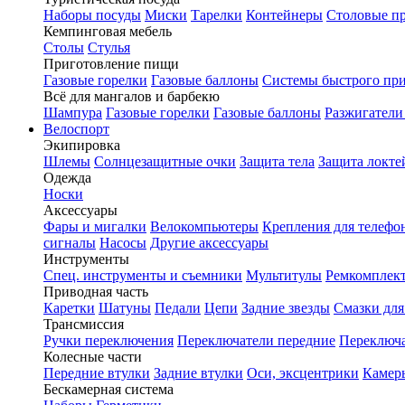
Наборы посуды
Миски
Тарелки
Контейнеры
Столовые п
Кемпинговая мебель
Столы
Стулья
Приготовление пищи
Газовые горелки
Газовые баллоны
Системы быстрого пр
Всё для мангалов и барбекю
Шампура
Газовые горелки
Газовые баллоны
Разжигатели
Велоспорт
Экипировка
Шлемы
Солнцезащитные очки
Защита тела
Защита локте
Одежда
Носки
Аксессуары
Фары и мигалки
Велокомпьютеры
Крепления для телефо
сигналы
Насосы
Другие аксессуары
Инструменты
Спец. инструменты и съемники
Мультитулы
Ремкомплек
Приводная часть
Каретки
Шатуны
Педали
Цепи
Задние звезды
Смазки для
Трансмиссия
Ручки переключения
Переключатели передние
Переключа
Колесные части
Передние втулки
Задние втулки
Оси, эксцентрики
Камер
Бескамерная система