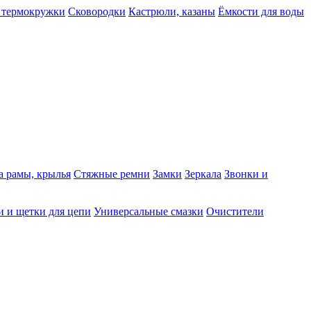
 термокружки
Сковородки
Кастрюли, казаны
Ёмкости для воды
а рамы, крылья
Стяжные ремни
Замки
Зеркала
Звонки и
 и щетки для цепи
Универсальные смазки
Очистители