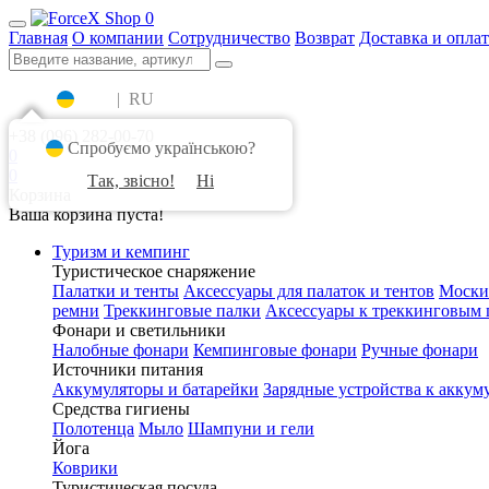
0
Главная
О компании
Сотрудничество
Возврат
Доставка и оплат
UA
|
RU
+38 (096) 282-00-70
Спробуємо українською?
0
0
Так, звісно!
Ні
Корзина
Ваша корзина пуста!
Туризм и кемпинг
Туристическое снаряжение
Палатки и тенты
Аксессуары для палаток и тентов
Моски
ремни
Треккинговые палки
Аксессуары к треккинговым 
Фонари и светильники
Налобные фонари
Кемпинговые фонари
Ручные фонари
Источники питания
Аккумуляторы и батарейки
Зарядные устройства к аккум
Средства гигиены
Полотенца
Мыло
Шампуни и гели
Йога
Коврики
Туристическая посуда