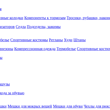
я
зные колодки
Компоненты к тормозам
Тросики, рубашки, нако
тизаторов
Седла
Подседелы, зажимы
белье
Спортивные костюмы
Регланы
Худи
Штаны
инезоны
Компрессионная одежда
Термобелье
Спортивные кост
сы
ашузы
хода за обувью
ешки
Мешки для мокрых вещей
Мешки для обуви
Чехлы для рюк