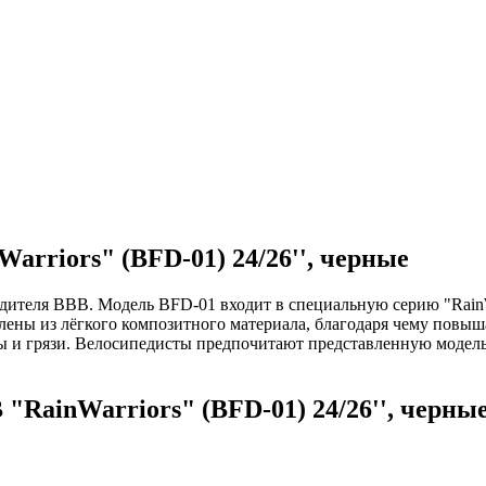
rriors" (BFD-01) 24/26'', черные
дителя BBB. Модель BFD-01 входит в специальную серию "RainWa
лены из лёгкого композитного материала, благодаря чему повыш
 и грязи. Велосипедисты предпочитают представленную модель д
RainWarriors" (BFD-01) 24/26'', черны