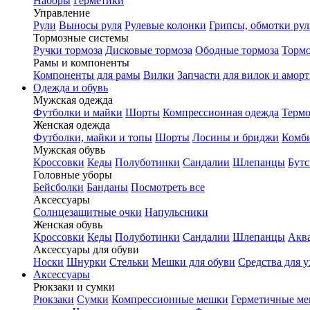
Наборы
Герметики
Управление
Рули
Выносы руля
Рулевые колонки
Грипсы, обмотки рул
Тормозные системы
Ручки тормоза
Дисковые тормоза
Ободные тормоза
Тормо
Рамы и компоненты
Компоненты для рамы
Вилки
Запчасти для вилок и амор
Одежда и обувь
Мужская одежда
Футболки и майки
Шорты
Компрессионная одежда
Термо
Женская одежда
Футболки, майки и топы
Шорты
Лосины и бриджи
Комб
Мужская обувь
Кроссовки
Кеды
Полуботинки
Сандалии
Шлепанцы
Бут
Головные уборы
Бейсболки
Банданы
Посмотреть все
Аксессуары
Солнцезащитные очки
Напульсники
Женская обувь
Кроссовки
Кеды
Полуботинки
Сандалии
Шлепанцы
Акв
Аксессуары для обуви
Носки
Шнурки
Стельки
Мешки для обуви
Средства для у
Аксессуары
Рюкзаки и сумки
Рюкзаки
Сумки
Компрессионные мешки
Герметичные м