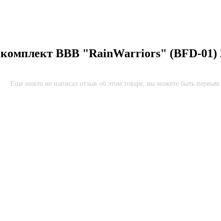
комплект BBB "RainWarriors" (BFD-01) 2
Еще никто не написал отзыв об этом товаре, вы можете быть первым.