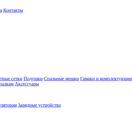
а
Контакты
тные сетки
Подушки
Спальные мешки
Гамаки и комплектующи
палкам
Аксессуары
уляторам
Зарядные устройства