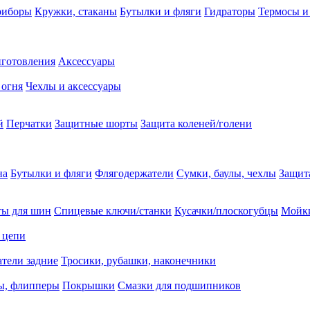
риборы
Кружки, стаканы
Бутылки и фляги
Гидраторы
Термосы и
иготовления
Аксессуары
 огня
Чехлы и аксессуары
й
Перчатки
Защитные шорты
Защита коленей/голени
на
Бутылки и фляги
Флягодержатели
Сумки, баулы, чехлы
Защит
ты для шин
Спицевые ключи/станки
Кусачки/плоскогубцы
Мойки
 цепи
тели задние
Тросики, рубашки, наконечники
ы, флипперы
Покрышки
Смазки для подшипников