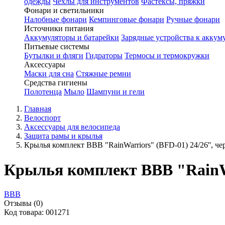
одежды
Чехлы для инструментов
Фастексы, пряжки
Фонари и светильники
Налобные фонари
Кемпинговые фонари
Ручные фонари
Источники питания
Аккумуляторы и батарейки
Зарядные устройства к аккум
Питьевые системы
Бутылки и фляги
Гидраторы
Термосы и термокружки
Аксессуары
Маски для сна
Стяжные ремни
Средства гигиены
Полотенца
Мыло
Шампуни и гели
Главная
Велоспорт
Аксессуары для велосипеда
Защита рамы и крылья
Крылья комплект BBB "RainWarriors" (BFD-01) 24/26'', ч
Крылья комплект BBB "RainWa
BBB
Отзывы (0)
Код товара: 001271