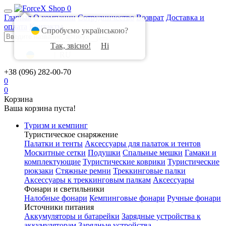
0
Главная
О компании
Сотрудничество
Возврат
Доставка и
оплата
Контакты
Спробуємо українською?
Так, звісно!
Ні
UA
|
RU
+38 (096) 282-00-70
0
0
Корзина
Ваша корзина пуста!
Туризм и кемпинг
Туристическое снаряжение
Палатки и тенты
Аксессуары для палаток и тентов
Москитные сетки
Подушки
Спальные мешки
Гамаки и
комплектующие
Туристические коврики
Туристические
рюкзаки
Стяжные ремни
Треккинговые палки
Аксессуары к треккинговым палкам
Аксессуары
Фонари и светильники
Налобные фонари
Кемпинговые фонари
Ручные фонари
Источники питания
Аккумуляторы и батарейки
Зарядные устройства к
аккумуляторам
Зарядные устройства