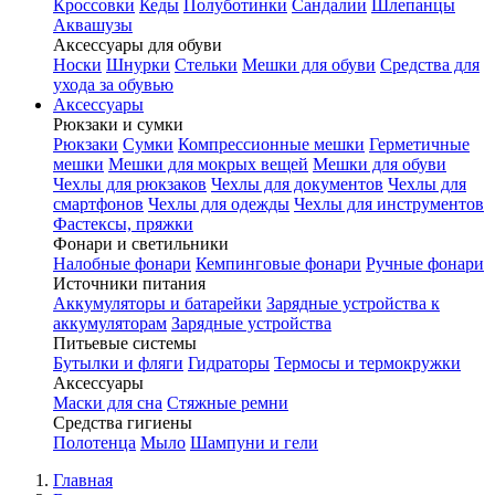
Кроссовки
Кеды
Полуботинки
Сандалии
Шлепанцы
Аквашузы
Аксессуары для обуви
Носки
Шнурки
Стельки
Мешки для обуви
Средства для
ухода за обувью
Аксессуары
Рюкзаки и сумки
Рюкзаки
Сумки
Компрессионные мешки
Герметичные
мешки
Мешки для мокрых вещей
Мешки для обуви
Чехлы для рюкзаков
Чехлы для документов
Чехлы для
смартфонов
Чехлы для одежды
Чехлы для инструментов
Фастексы, пряжки
Фонари и светильники
Налобные фонари
Кемпинговые фонари
Ручные фонари
Источники питания
Аккумуляторы и батарейки
Зарядные устройства к
аккумуляторам
Зарядные устройства
Питьевые системы
Бутылки и фляги
Гидраторы
Термосы и термокружки
Аксессуары
Маски для сна
Стяжные ремни
Средства гигиены
Полотенца
Мыло
Шампуни и гели
Главная