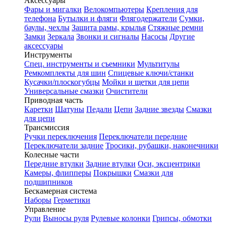
Аксессуары
Фары и мигалки
Велокомпьютеры
Крепления для
телефона
Бутылки и фляги
Флягодержатели
Сумки,
баулы, чехлы
Защита рамы, крылья
Стяжные ремни
Замки
Зеркала
Звонки и сигналы
Насосы
Другие
аксессуары
Инструменты
Спец. инструменты и съемники
Мультитулы
Ремкомплекты для шин
Спицевые ключи/станки
Кусачки/плоскогубцы
Мойки и щетки для цепи
Универсальные смазки
Очистители
Приводная часть
Каретки
Шатуны
Педали
Цепи
Задние звезды
Смазки
для цепи
Трансмиссия
Ручки переключения
Переключатели передние
Переключатели задние
Тросики, рубашки, наконечники
Колесные части
Передние втулки
Задние втулки
Оси, эксцентрики
Камеры, флипперы
Покрышки
Смазки для
подшипников
Бескамерная система
Наборы
Герметики
Управление
Рули
Выносы руля
Рулевые колонки
Грипсы, обмотки