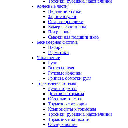
Тросики, рубашки, наконечники
Колесные части
Передние втулки
Задние втулки
Оси, эксцентрики
Камеры, флипперы
Покрышки
Смазки для подшипников
Бескамерная система
Наборы
Герметики
Управление
Рули
Выносы руля
Рулевые колонки
Грипсы, обмотки руля
Тормозные системы
Ручки тормоза
Дисковые тормоза
Ободные тормоза
Тормозные колодки
Компоненты к тормозам
Тросики, рубашки, наконечники
Тормозные жидкости
Обслуживание