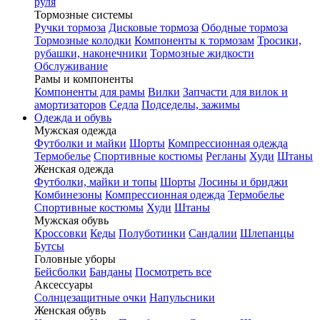
руля
Тормозные системы
Ручки тормоза
Дисковые тормоза
Ободные тормоза
Тормозные колодки
Компоненты к тормозам
Тросики,
рубашки, наконечники
Тормозные жидкости
Обслуживание
Рамы и компоненты
Компоненты для рамы
Вилки
Запчасти для вилок и
амортизаторов
Седла
Подседелы, зажимы
Одежда и обувь
Мужская одежда
Футболки и майки
Шорты
Компрессионная одежда
Термобелье
Спортивные костюмы
Регланы
Худи
Штаны
Женская одежда
Футболки, майки и топы
Шорты
Лосины и бриджи
Комбинезоны
Компрессионная одежда
Термобелье
Спортивные костюмы
Худи
Штаны
Мужская обувь
Кроссовки
Кеды
Полуботинки
Сандалии
Шлепанцы
Бутсы
Головные уборы
Бейсболки
Банданы
Посмотреть все
Аксессуары
Солнцезащитные очки
Напульсники
Женская обувь