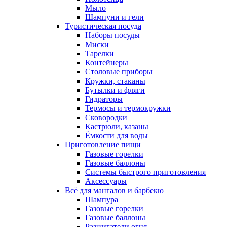
Мыло
Шампуни и гели
Туристическая посуда
Наборы посуды
Миски
Тарелки
Контейнеры
Столовые приборы
Кружки, стаканы
Бутылки и фляги
Гидраторы
Термосы и термокружки
Сковородки
Кастрюли, казаны
Ёмкости для воды
Приготовление пищи
Газовые горелки
Газовые баллоны
Системы быстрого приготовления
Аксессуары
Всё для мангалов и барбекю
Шампура
Газовые горелки
Газовые баллоны
Разжигатели огня