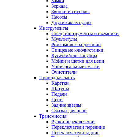
Замки
Зеркала
Звонки и сигналы
Насосы
Другие аксессуары
Инструменты
Спец. инструменты и съемники
Мультитулы
Ремкомплекты для шин
Спицевые ключи/станки
Кусачки/плоскогубцы
Мойки и щетки для цепи
Универсальные смазки
Очистители
Приводная часть
Каретки
Шатуны
Педали
Цепи
Задние звезды
Смазки для цепи
Трансмиссия
Ручки переключения
Переключатели передние
Переключатели задние