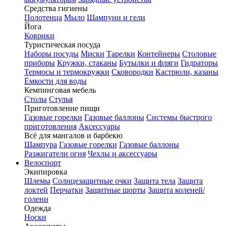
Средства гигиены
Полотенца
Мыло
Шампуни и гели
Йога
Коврики
Туристическая посуда
Наборы посуды
Миски
Тарелки
Контейнеры
Столовые
приборы
Кружки, стаканы
Бутылки и фляги
Гидраторы
Термосы и термокружки
Сковородки
Кастрюли, казаны
Ёмкости для воды
Кемпинговая мебель
Столы
Стулья
Приготовление пищи
Газовые горелки
Газовые баллоны
Системы быстрого
приготовления
Аксессуары
Всё для мангалов и барбекю
Шампура
Газовые горелки
Газовые баллоны
Разжигатели огня
Чехлы и аксессуары
Велоспорт
Экипировка
Шлемы
Солнцезащитные очки
Защита тела
Защита
локтей
Перчатки
Защитные шорты
Защита коленей/
голени
Одежда
Носки