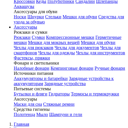
Кроссовки
Кеды
Полуботинки
Сандалии
Шлепанцы
Аквашузы
Аксессуары для обуви
Носки
Шнурки
Стельки
Мешки для обуви
Средства для
ухода за обувью
Аксессуары
Рюкзаки и сумки
Рюкзаки
Сумки
Компрессионные мешки
Герметичные
мешки
Мешки для мокрых вещей
Мешки для обуви
Чехлы для рюкзаков
Чехлы для документов
Чехлы для
смартфонов
Чехлы для одежды
Чехлы для инструментов
Фастексы, пряжки
Фонари и светильники
Налобные фонари
Кемпинговые фонари
Ручные фонари
Источники питания
Аккумуляторы и батарейки
Зарядные устройства к
аккумуляторам
Зарядные устройства
Питьевые системы
Бутылки и фляги
Гидраторы
Термосы и термокружки
Аксессуары
Маски для сна
Стяжные ремни
Средства гигиены
Полотенца
Мыло
Шампуни и гели
Главная