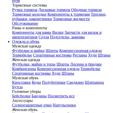
руля
Тормозные системы
Ручки тормоза
Дисковые тормоза
Ободные тормоза
Тормозные колодки
Компоненты к тормозам
Тросики,
рубашки, наконечники
Тормозные жидкости
Обслуживание
Рамы и компоненты
Компоненты для рамы
Вилки
Запчасти для вилок и
амортизаторов
Седла
Подседелы, зажимы
Одежда и обувь
Мужская одежда
Футболки и майки
Шорты
Компрессионная одежда
Термобелье
Спортивные костюмы
Регланы
Худи
Штаны
Женская одежда
Футболки, майки и топы
Шорты
Лосины и бриджи
Комбинезоны
Компрессионная одежда
Термобелье
Спортивные костюмы
Худи
Штаны
Мужская обувь
Кроссовки
Кеды
Полуботинки
Сандалии
Шлепанцы
Бутсы
Головные уборы
Бейсболки
Банданы
Посмотреть все
Аксессуары
Солнцезащитные очки
Напульсники
Женская обувь