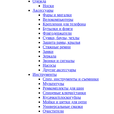
Одежда
Носки
Аксессуары
Фары и мигалки
Велокомпьютеры
Крепления для телефона
Бутылки и фляги
Флягодержатели
Сумки, баулы, чехлы
Защита рамы, крылья
Стяжные ремни
Замки
Зеркала
Звонки и сигналы
Насосы
Другие аксессуары
Инструменты
Спец. инструменты и съемники
Мультитулы
Ремкомплекты для шин
Спицевые ключи/станки
Кусачки/плоскогубцы
Мойки и щетки для цепи
Универсальные смазки
Очистители