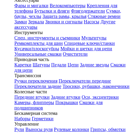
Аксессуары
Фары и мигалки
Велокомпьютеры
Крепления для
телефона
Бутылки и фляги
Флягодержатели
Сумки,
баулы, чехлы
Защита рамы, крылья
Стяжные ремни
Замки
Зеркала
Звонки и сигналы
Насосы
Другие
аксессуары
Инструменты
Спец. инструменты и съемники
Мультитулы
Ремкомплекты для шин
Спицевые ключи/станки
Кусачки/плоскогубцы
Мойки и щетки для цепи
Универсальные смазки
Очистители
Приводная часть
Каретки
Шатуны
Педали
Цепи
Задние звезды
Смазки
для цепи
Трансмиссия
Ручки переключения
Переключатели передние
Переключатели задние
Тросики, рубашки, наконечники
Колесные части
Передние втулки
Задние втулки
Оси, эксцентрики
Камеры, флипперы
Покрышки
Смазки для
подшипников
Бескамерная система
Наборы
Герметики
Управление
Рули
Выносы руля
Рулевые колонки
Грипсы, обмотки