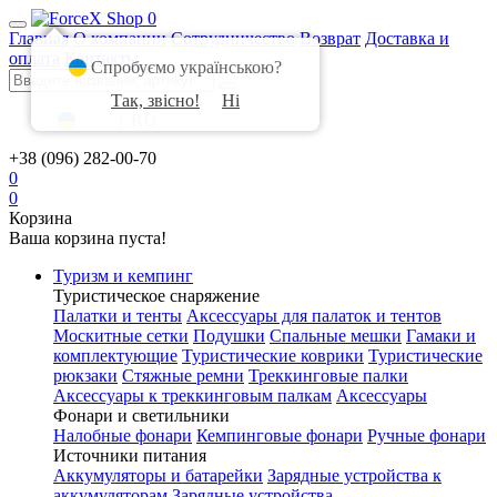
0
Главная
О компании
Сотрудничество
Возврат
Доставка и
оплата
Контакты
Спробуємо українською?
Так, звісно!
Ні
UA
|
RU
+38 (096) 282-00-70
0
0
Корзина
Ваша корзина пуста!
Туризм и кемпинг
Туристическое снаряжение
Палатки и тенты
Аксессуары для палаток и тентов
Москитные сетки
Подушки
Спальные мешки
Гамаки и
комплектующие
Туристические коврики
Туристические
рюкзаки
Стяжные ремни
Треккинговые палки
Аксессуары к треккинговым палкам
Аксессуары
Фонари и светильники
Налобные фонари
Кемпинговые фонари
Ручные фонари
Источники питания
Аккумуляторы и батарейки
Зарядные устройства к
аккумуляторам
Зарядные устройства