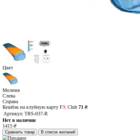
Цвет
Молния
Слева
Справа
Кешбэк на клубную карту F
X
Club
71 ₴
Артикул:
TRS-037-R
Нет в наличии
1415
₴
Сравнить товар
В список желаний