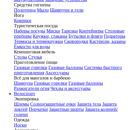
Средства гигиены
Полотенца
Мыло
Шампуни и гели
Йога
Коврики
Туристическая посуда
Наборы посуды
Миски
Тарелки
Контейнеры
Столовые
приборы
Кружки, стаканы
Бутылки и фляги
Гидраторы
Термосы и термокружки
Сковородки
Кастрюли, казаны
Ёмкости для воды
Кемпинговая мебель
Столы
Стулья
Приготовление пищи
Газовые горелки
Газовые баллоны
Системы быстрого
приготовления
Аксессуары
Всё для мангалов и барбекю
Шампура
Газовые горелки
Газовые баллоны
Разжигатели огня
Чехлы и аксессуары
Велоспорт
Экипировка
Шлемы
Солнцезащитные очки
Защита тела
Защита
локтей
Перчатки
Защитные шорты
Защита коленей/
голени
Одежда
Носки