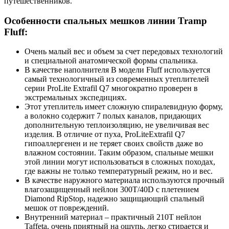
путешественников.
Особенности спальных мешков линии Tramp
Fluff:
Очень малый вес и объем за счет передовых технологий
и специальной анатомической формы спальника.
В качестве наполнителя В модели Fluff используется
самый технологичный из современных утеплителей
серии ProLite Extrafil Q7 многократно проверен в
экстремальных экспедициях.
Этот утеплитель имеет сложную спиралевидную форму,
а волокно содержит 7 полых каналов, придающих
дополнительную теплоизоляцию, не увеличивая вес
изделия. В отличие от пуха, ProLiteExtrafil Q7
гипоаллергенен и не теряет своих свойств даже во
влажном состоянии. Таким образом, спальные мешки
этой линии могут использоваться в сложных походах,
где важны не только температурный режим, но и вес.
В качестве наружного материала используются прочный
влагозащищенный нейлон 300T/40D с плетением
Diamond RipStop, надежно защищающий спальный
мешок от повреждений.
Внутренний материал – практичный 210T нейлон
Taffeta, очень приятный на ощупь, легко стирается и