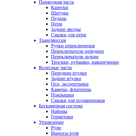
Приводная часть
Каретки
Шатуны
Педали
Цепи
Задние звезды
Смазки для цепи
Трансмиссия
Ручки переключения
Переключатели передние
Переключатели задние
Тросики, рубашки, наконечники
Колесные части
Передние втулки
Задние втулки
Оси, эксцентрики
Камеры, флипперы
Покрышки
Смазки для подшипников
Бескамерная система
Наборы
Герметики
Управление
Рули
Выносы руля