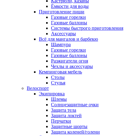
Кастрюли, казаны
Ёмкости для воды
Приготовление пищи
Газовые горелки
Газовые баллоны
Системы быстрого приготовления
Аксессуары
Всё для мангалов и барбекю
Шампура
Газовые горелки
Газовые баллоны
Разжигатели огня
Чехлы и аксессуары
Кемпинговая мебель
Столы
Стулья
Велоспорт
Экипировка
Шлемы
Солнцезащитные очки
Защита тела
Защита локтей
Перчатки
Защитные шорты
Защита коленей/голени