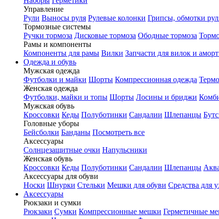
Наборы
Герметики
Управление
Рули
Выносы руля
Рулевые колонки
Грипсы, обмотки рул
Тормозные системы
Ручки тормоза
Дисковые тормоза
Ободные тормоза
Тормо
Рамы и компоненты
Компоненты для рамы
Вилки
Запчасти для вилок и амор
Одежда и обувь
Мужская одежда
Футболки и майки
Шорты
Компрессионная одежда
Термо
Женская одежда
Футболки, майки и топы
Шорты
Лосины и бриджи
Комб
Мужская обувь
Кроссовки
Кеды
Полуботинки
Сандалии
Шлепанцы
Бут
Головные уборы
Бейсболки
Банданы
Посмотреть все
Аксессуары
Солнцезащитные очки
Напульсники
Женская обувь
Кроссовки
Кеды
Полуботинки
Сандалии
Шлепанцы
Акв
Аксессуары для обуви
Носки
Шнурки
Стельки
Мешки для обуви
Средства для у
Аксессуары
Рюкзаки и сумки
Рюкзаки
Сумки
Компрессионные мешки
Герметичные м