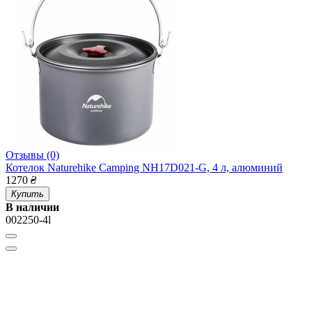
Отзывы (0)
Котелок Naturehike Camping NH17D021-G, 4 л, алюминий
1270
₴
Купить
В наличии
002250-4l