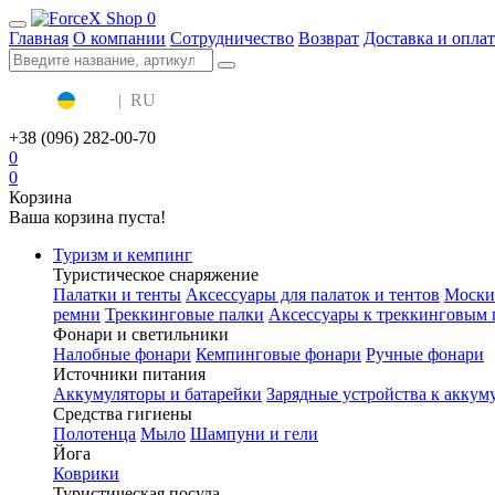
0
Главная
О компании
Сотрудничество
Возврат
Доставка и оплат
UA
|
RU
+38 (096) 282-00-70
0
0
Корзина
Ваша корзина пуста!
Туризм и кемпинг
Туристическое снаряжение
Палатки и тенты
Аксессуары для палаток и тентов
Моски
ремни
Треккинговые палки
Аксессуары к треккинговым 
Фонари и светильники
Налобные фонари
Кемпинговые фонари
Ручные фонари
Источники питания
Аккумуляторы и батарейки
Зарядные устройства к аккум
Средства гигиены
Полотенца
Мыло
Шампуни и гели
Йога
Коврики
Туристическая посуда