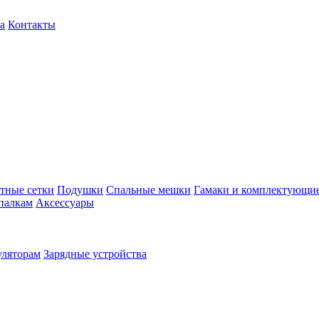
а
Контакты
тные сетки
Подушки
Спальные мешки
Гамаки и комплектующи
палкам
Аксессуары
уляторам
Зарядные устройства