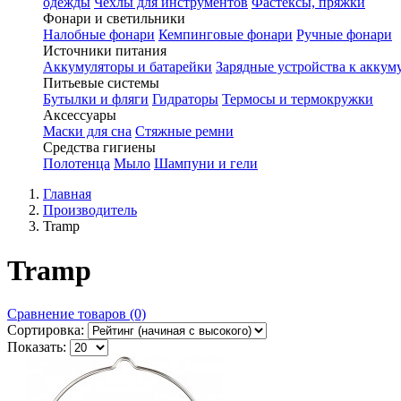
одежды
Чехлы для инструментов
Фастексы, пряжки
Фонари и светильники
Налобные фонари
Кемпинговые фонари
Ручные фонари
Источники питания
Аккумуляторы и батарейки
Зарядные устройства к аккум
Питьевые системы
Бутылки и фляги
Гидраторы
Термосы и термокружки
Аксессуары
Маски для сна
Стяжные ремни
Средства гигиены
Полотенца
Мыло
Шампуни и гели
Главная
Производитель
Tramp
Tramp
Сравнение товаров (0)
Сортировка:
Показать: