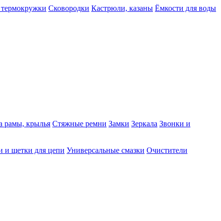
 термокружки
Сковородки
Кастрюли, казаны
Ёмкости для воды
а рамы, крылья
Стяжные ремни
Замки
Зеркала
Звонки и
 и щетки для цепи
Универсальные смазки
Очистители