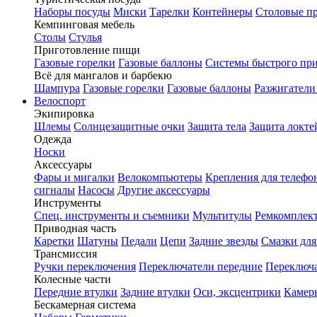
Наборы посуды
Миски
Тарелки
Контейнеры
Столовые п
Кемпинговая мебель
Столы
Стулья
Приготовление пищи
Газовые горелки
Газовые баллоны
Системы быстрого пр
Всё для мангалов и барбекю
Шампура
Газовые горелки
Газовые баллоны
Разжигатели
Велоспорт
Экипировка
Шлемы
Солнцезащитные очки
Защита тела
Защита локте
Одежда
Носки
Аксессуары
Фары и мигалки
Велокомпьютеры
Крепления для телефо
сигналы
Насосы
Другие аксессуары
Инструменты
Спец. инструменты и съемники
Мультитулы
Ремкомплек
Приводная часть
Каретки
Шатуны
Педали
Цепи
Задние звезды
Смазки для
Трансмиссия
Ручки переключения
Переключатели передние
Переключа
Колесные части
Передние втулки
Задние втулки
Оси, эксцентрики
Камер
Бескамерная система