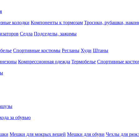
я
зные колодки
Компоненты к тормозам
Тросики, рубашки, нако
тизаторов
Седла
Подседелы, зажимы
белье
Спортивные костюмы
Регланы
Худи
Штаны
инезоны
Компрессионная одежда
Термобелье
Спортивные кост
сы
ашузы
хода за обувью
ешки
Мешки для мокрых вещей
Мешки для обуви
Чехлы для рюк