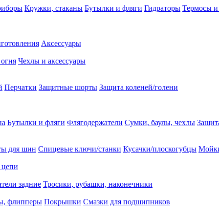
риборы
Кружки, стаканы
Бутылки и фляги
Гидраторы
Термосы и
иготовления
Аксессуары
 огня
Чехлы и аксессуары
й
Перчатки
Защитные шорты
Защита коленей/голени
на
Бутылки и фляги
Флягодержатели
Сумки, баулы, чехлы
Защит
ты для шин
Спицевые ключи/станки
Кусачки/плоскогубцы
Мойки
 цепи
тели задние
Тросики, рубашки, наконечники
ы, флипперы
Покрышки
Смазки для подшипников