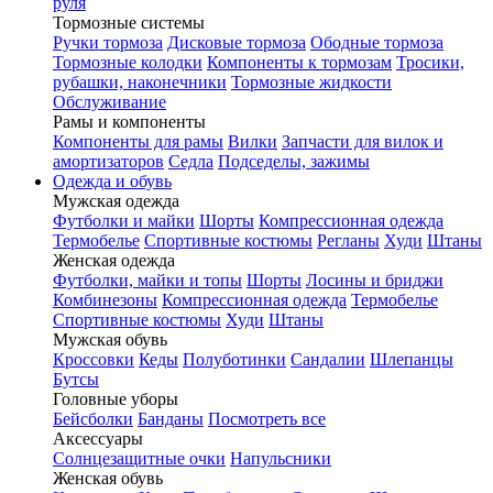
руля
Тормозные системы
Ручки тормоза
Дисковые тормоза
Ободные тормоза
Тормозные колодки
Компоненты к тормозам
Тросики,
рубашки, наконечники
Тормозные жидкости
Обслуживание
Рамы и компоненты
Компоненты для рамы
Вилки
Запчасти для вилок и
амортизаторов
Седла
Подседелы, зажимы
Одежда и обувь
Мужская одежда
Футболки и майки
Шорты
Компрессионная одежда
Термобелье
Спортивные костюмы
Регланы
Худи
Штаны
Женская одежда
Футболки, майки и топы
Шорты
Лосины и бриджи
Комбинезоны
Компрессионная одежда
Термобелье
Спортивные костюмы
Худи
Штаны
Мужская обувь
Кроссовки
Кеды
Полуботинки
Сандалии
Шлепанцы
Бутсы
Головные уборы
Бейсболки
Банданы
Посмотреть все
Аксессуары
Солнцезащитные очки
Напульсники
Женская обувь