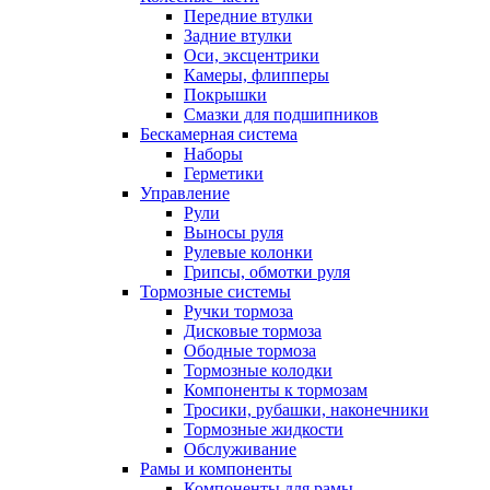
Передние втулки
Задние втулки
Оси, эксцентрики
Камеры, флипперы
Покрышки
Смазки для подшипников
Бескамерная система
Наборы
Герметики
Управление
Рули
Выносы руля
Рулевые колонки
Грипсы, обмотки руля
Тормозные системы
Ручки тормоза
Дисковые тормоза
Ободные тормоза
Тормозные колодки
Компоненты к тормозам
Тросики, рубашки, наконечники
Тормозные жидкости
Обслуживание
Рамы и компоненты
Компоненты для рамы