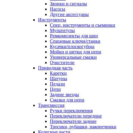
Звонки и сигналы
Насосы
Другие аксессуары
Инструменты
Спец. инструменты и съемники
Мультитулы
Ремкомплекты для шин
Спицевые ключи/станки
Кусачки/плоскогубцы
Мойки и щетки для цепи
Универсальные смазки
Очистители
Приводная часть
Каретки
Шатуны
Педали
Цепи
Задние звезды
Смазки для цепи
Трансмиссия
Ручки переключения
Переключатели передние
Переключатели задние
Тросики, рубашки, наконечники
Колесные части