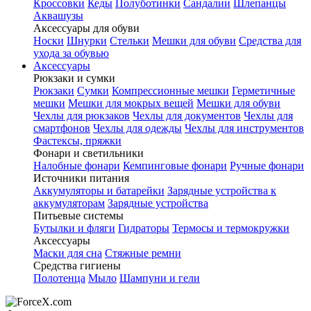
Кроссовки
Кеды
Полуботинки
Сандалии
Шлепанцы
Аквашузы
Аксессуары для обуви
Носки
Шнурки
Стельки
Мешки для обуви
Средства для
ухода за обувью
Аксессуары
Рюкзаки и сумки
Рюкзаки
Сумки
Компрессионные мешки
Герметичные
мешки
Мешки для мокрых вещей
Мешки для обуви
Чехлы для рюкзаков
Чехлы для документов
Чехлы для
смартфонов
Чехлы для одежды
Чехлы для инструментов
Фастексы, пряжки
Фонари и светильники
Налобные фонари
Кемпинговые фонари
Ручные фонари
Источники питания
Аккумуляторы и батарейки
Зарядные устройства к
аккумуляторам
Зарядные устройства
Питьевые системы
Бутылки и фляги
Гидраторы
Термосы и термокружки
Аксессуары
Маски для сна
Стяжные ремни
Средства гигиены
Полотенца
Мыло
Шампуни и гели