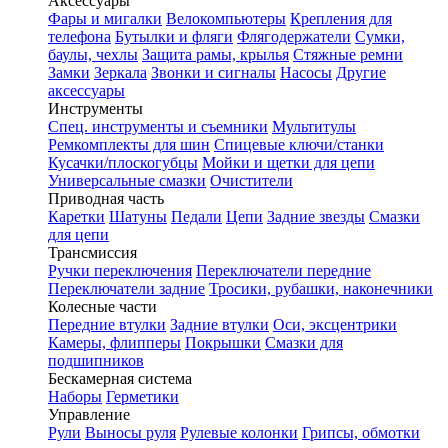
Аксессуары
Фары и мигалки
Велокомпьютеры
Крепления для
телефона
Бутылки и фляги
Флягодержатели
Сумки,
баулы, чехлы
Защита рамы, крылья
Стяжные ремни
Замки
Зеркала
Звонки и сигналы
Насосы
Другие
аксессуары
Инструменты
Спец. инструменты и съемники
Мультитулы
Ремкомплекты для шин
Спицевые ключи/станки
Кусачки/плоскогубцы
Мойки и щетки для цепи
Универсальные смазки
Очистители
Приводная часть
Каретки
Шатуны
Педали
Цепи
Задние звезды
Смазки
для цепи
Трансмиссия
Ручки переключения
Переключатели передние
Переключатели задние
Тросики, рубашки, наконечники
Колесные части
Передние втулки
Задние втулки
Оси, эксцентрики
Камеры, флипперы
Покрышки
Смазки для
подшипников
Бескамерная система
Наборы
Герметики
Управление
Рули
Выносы руля
Рулевые колонки
Грипсы, обмотки