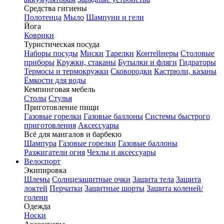
Средства гигиены
Полотенца
Мыло
Шампуни и гели
Йога
Коврики
Туристическая посуда
Наборы посуды
Миски
Тарелки
Контейнеры
Столовые
приборы
Кружки, стаканы
Бутылки и фляги
Гидраторы
Термосы и термокружки
Сковородки
Кастрюли, казаны
Ёмкости для воды
Кемпинговая мебель
Столы
Стулья
Приготовление пищи
Газовые горелки
Газовые баллоны
Системы быстрого
приготовления
Аксессуары
Всё для мангалов и барбекю
Шампура
Газовые горелки
Газовые баллоны
Разжигатели огня
Чехлы и аксессуары
Велоспорт
Экипировка
Шлемы
Солнцезащитные очки
Защита тела
Защита
локтей
Перчатки
Защитные шорты
Защита коленей/
голени
Одежда
Носки