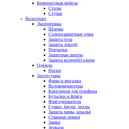
Кемпинговая мебель
Столы
Стулья
Велоспорт
Экипировка
Шлемы
Солнцезащитные очки
Защита тела
Защита локтей
Перчатки
Защитные шорты
Защита коленей/голени
Одежда
Носки
Аксессуары
Фары и мигалки
Велокомпьютеры
Крепления для телефона
Бутылки и фляги
Флягодержатели
Сумки, баулы, чехлы
Защита рамы, крылья
Стяжные ремни
Замки
Зеркала