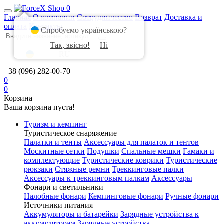
0
Главная
О компании
Сотрудничество
Возврат
Доставка и
оплата
Контакты
Спробуємо українською?
Так, звісно!
Ні
UA
|
RU
+38 (096) 282-00-70
0
0
Корзина
Ваша корзина пуста!
Туризм и кемпинг
Туристическое снаряжение
Палатки и тенты
Аксессуары для палаток и тентов
Москитные сетки
Подушки
Спальные мешки
Гамаки и
комплектующие
Туристические коврики
Туристические
рюкзаки
Стяжные ремни
Треккинговые палки
Аксессуары к треккинговым палкам
Аксессуары
Фонари и светильники
Налобные фонари
Кемпинговые фонари
Ручные фонари
Источники питания
Аккумуляторы и батарейки
Зарядные устройства к
аккумуляторам
Зарядные устройства