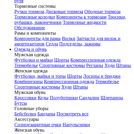
руля
Тормозные системы
Ручки тормоза
Дисковые тормоза
Ободные тормоза
Тормозные колодки
Компоненты к тормозам
Тросики,
рубашки, наконечники
Тормозные жидкости
Обслуживание
Рамы и компоненты
Компоненты для рамы
Вилки
Запчасти для вилок и
амортизаторов
Седла
Подседелы, зажимы
Одежда и обувь
Мужская одежда
Футболки и майки
Шорты
Компрессионная одежда
Термобелье
Спортивные костюмы
Регланы
Худи
Штаны
Женская одежда
Футболки, майки и топы
Шорты
Лосины и бриджи
Комбинезоны
Компрессионная одежда
Термобелье
Спортивные костюмы
Худи
Штаны
Мужская обувь
Кроссовки
Кеды
Полуботинки
Сандалии
Шлепанцы
Бутсы
Головные уборы
Бейсболки
Банданы
Посмотреть все
Аксессуары
Солнцезащитные очки
Напульсники
Женская обувь