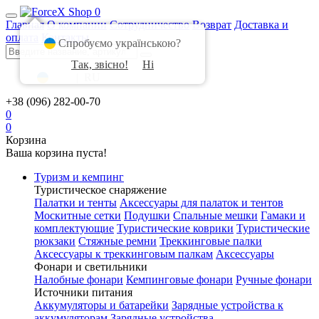
0
Главная
О компании
Сотрудничество
Возврат
Доставка и
оплата
Контакты
Спробуємо українською?
Так, звісно!
Ні
UA
|
RU
+38 (096) 282-00-70
0
0
Корзина
Ваша корзина пуста!
Туризм и кемпинг
Туристическое снаряжение
Палатки и тенты
Аксессуары для палаток и тентов
Москитные сетки
Подушки
Спальные мешки
Гамаки и
комплектующие
Туристические коврики
Туристические
рюкзаки
Стяжные ремни
Треккинговые палки
Аксессуары к треккинговым палкам
Аксессуары
Фонари и светильники
Налобные фонари
Кемпинговые фонари
Ручные фонари
Источники питания
Аккумуляторы и батарейки
Зарядные устройства к
аккумуляторам
Зарядные устройства