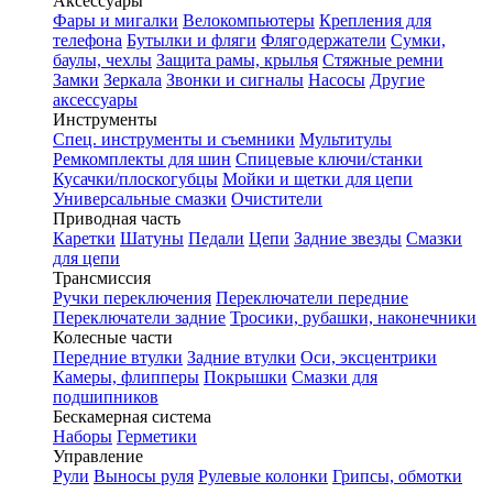
Аксессуары
Фары и мигалки
Велокомпьютеры
Крепления для
телефона
Бутылки и фляги
Флягодержатели
Сумки,
баулы, чехлы
Защита рамы, крылья
Стяжные ремни
Замки
Зеркала
Звонки и сигналы
Насосы
Другие
аксессуары
Инструменты
Спец. инструменты и съемники
Мультитулы
Ремкомплекты для шин
Спицевые ключи/станки
Кусачки/плоскогубцы
Мойки и щетки для цепи
Универсальные смазки
Очистители
Приводная часть
Каретки
Шатуны
Педали
Цепи
Задние звезды
Смазки
для цепи
Трансмиссия
Ручки переключения
Переключатели передние
Переключатели задние
Тросики, рубашки, наконечники
Колесные части
Передние втулки
Задние втулки
Оси, эксцентрики
Камеры, флипперы
Покрышки
Смазки для
подшипников
Бескамерная система
Наборы
Герметики
Управление
Рули
Выносы руля
Рулевые колонки
Грипсы, обмотки