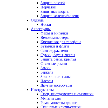
Защита локтей
Перчатки
Защитные шорты
Защита коленей/голени
Одежда
Носки
Аксессуары
Фары и мигалки
Велокомпьютеры
Крепления для телефона
Бутылки и фляги
Флягодержатели
Сумки, баулы, чехлы
Защита рамы, крылья
Стяжные ремни
Замки
Зеркала
Звонки и сигналы
Насосы
Другие аксессуары
Инструменты
Спец. инструменты и съемники
Мультитулы
Ремкомплекты для шин
Спицевые ключи/станки