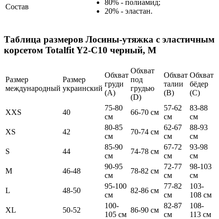
80% - полиамид;
Состав
20% - эластан.
Таблица размеров
Лосины-утяжка с эластичным
корсетом Totalfit Y2-C10 черный, M
Обхват
Обхват
Обхват
Обхват
Размер
Размер
под
груди
талии
бёдер
международный
украинский
грудью
(А)
(В)
(С)
(D)
75-80
57-62
83-88
XXS
40
66-70 см
см
см
см
80-85
62-67
88-93
XS
42
70-74 см
см
см
см
85-90
67-72
93-98
S
44
74-78 см
см
см
см
90-95
72-77
98-103
M
46-48
78-82 см
см
см
см
95-100
77-82
103-
L
48-50
82-86 см
см
см
108 см
100-
82-87
108-
XL
50-52
86-90 см
105 см
см
113 см