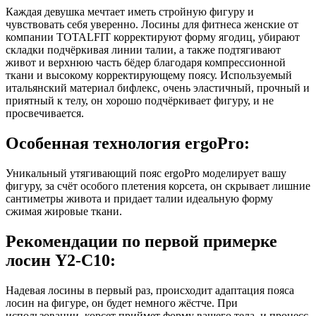
Каждая девушка мечтает иметь стройную фигуру и
чувствовать себя уверенно. Лосины для фитнеса женские от
компании TOTALFIT корректируют форму ягодиц, убирают
складки подчёркивая линии талии, а также подтягивают
живот и верхнюю часть бёдер благодаря компрессионной
ткани и высокому корректирующему поясу. Используемый
итальянский материал бифлекс, очень эластичный, прочный и
приятный к телу, он хорошо подчёркивает фигуру, и не
просвечивается.
Особенная технология ergoPro:
Уникальный утягивающий пояс ergoPro моделирует вашу
фигуру, за счёт особого плетения корсета, он скрывает лишние
сантиметры живота и придает талии идеальную форму
сжимая жировые ткани.
Рекомендации по первой примерке
лосин Y2-C10:
Надевая лосины в первый раз, происходит адаптация пояса
лосин на фигуре, он будет немного жёстче. При
использовании, корсет приймет форму вашего тела, и процесс