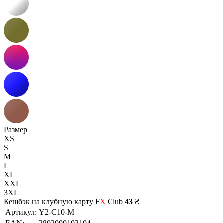
Размер
XS
S
M
L
XL
XXL
3XL
Кешбэк на клубную карту F
X
Club
43 ₴
Артикул:
Y2-C10-M
EAN:
2802000103104