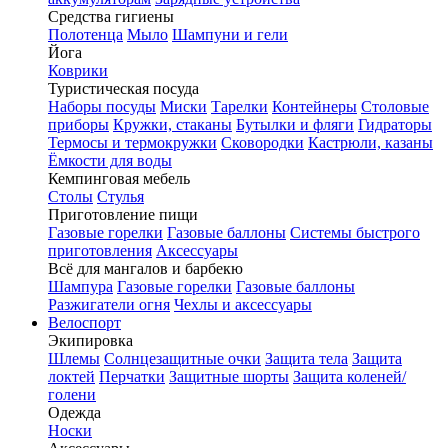
Средства гигиены
Полотенца
Мыло
Шампуни и гели
Йога
Коврики
Туристическая посуда
Наборы посуды
Миски
Тарелки
Контейнеры
Столовые
приборы
Кружки, стаканы
Бутылки и фляги
Гидраторы
Термосы и термокружки
Сковородки
Кастрюли, казаны
Ёмкости для воды
Кемпинговая мебель
Столы
Стулья
Приготовление пищи
Газовые горелки
Газовые баллоны
Системы быстрого
приготовления
Аксессуары
Всё для мангалов и барбекю
Шампура
Газовые горелки
Газовые баллоны
Разжигатели огня
Чехлы и аксессуары
Велоспорт
Экипировка
Шлемы
Солнцезащитные очки
Защита тела
Защита
локтей
Перчатки
Защитные шорты
Защита коленей/
голени
Одежда
Носки