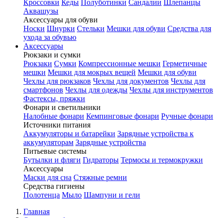
Кроссовки
Кеды
Полуботинки
Сандалии
Шлепанцы
Аквашузы
Аксессуары для обуви
Носки
Шнурки
Стельки
Мешки для обуви
Средства для
ухода за обувью
Аксессуары
Рюкзаки и сумки
Рюкзаки
Сумки
Компрессионные мешки
Герметичные
мешки
Мешки для мокрых вещей
Мешки для обуви
Чехлы для рюкзаков
Чехлы для документов
Чехлы для
смартфонов
Чехлы для одежды
Чехлы для инструментов
Фастексы, пряжки
Фонари и светильники
Налобные фонари
Кемпинговые фонари
Ручные фонари
Источники питания
Аккумуляторы и батарейки
Зарядные устройства к
аккумуляторам
Зарядные устройства
Питьевые системы
Бутылки и фляги
Гидраторы
Термосы и термокружки
Аксессуары
Маски для сна
Стяжные ремни
Средства гигиены
Полотенца
Мыло
Шампуни и гели
Главная