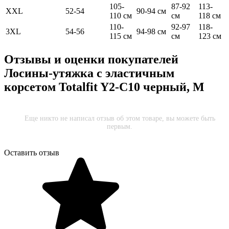
105-
87-92
113-
XXL
52-54
90-94 см
110 см
см
118 см
110-
92-97
118-
3XL
54-56
94-98 см
115 см
см
123 см
Отзывы и оценки покупателей
Лосины-утяжка с эластичным
корсетом Totalfit Y2-C10 черный, M
Еще никто не написал отзыв об этом товаре, вы можете быть
первым.
Оставить отзыв