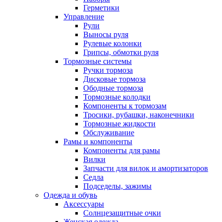
Герметики
Управление
Рули
Выносы руля
Рулевые колонки
Грипсы, обмотки руля
Тормозные системы
Ручки тормоза
Дисковые тормоза
Ободные тормоза
Тормозные колодки
Компоненты к тормозам
Тросики, рубашки, наконечники
Тормозные жидкости
Обслуживание
Рамы и компоненты
Компоненты для рамы
Вилки
Запчасти для вилок и амортизаторов
Седла
Подседелы, зажимы
Одежда и обувь
Аксессуары
Солнцезащитные очки
Женская одежда