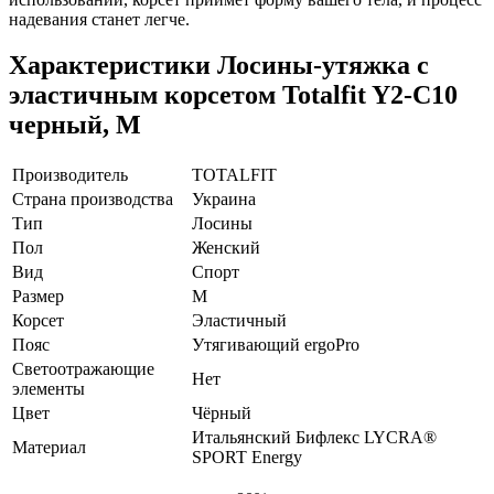
надевания станет легче.
Характеристики
Лосины-утяжка с
эластичным корсетом Totalfit Y2-C10
черный, M
Производитель
TOTALFIT
Страна производства
Украина
Тип
Лосины
Пол
Женский
Вид
Спорт
Размер
M
Корсет
Эластичный
Пояс
Утягивающий ergoPro
Светоотражающие
Нет
элементы
Цвет
Чёрный
Итальянский Бифлекс LYCRA®
Материал
SPORT Energy