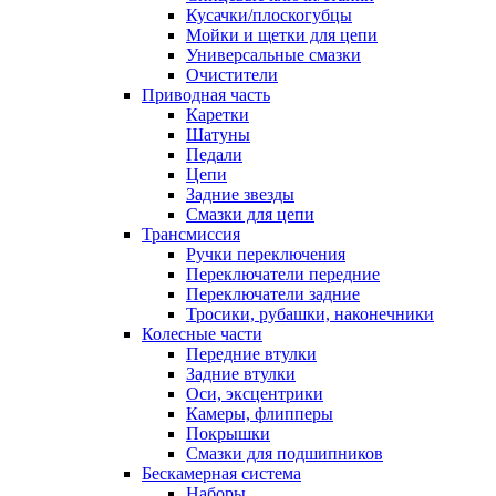
Кусачки/плоскогубцы
Мойки и щетки для цепи
Универсальные смазки
Очистители
Приводная часть
Каретки
Шатуны
Педали
Цепи
Задние звезды
Смазки для цепи
Трансмиссия
Ручки переключения
Переключатели передние
Переключатели задние
Тросики, рубашки, наконечники
Колесные части
Передние втулки
Задние втулки
Оси, эксцентрики
Камеры, флипперы
Покрышки
Смазки для подшипников
Бескамерная система
Наборы