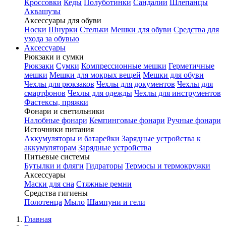
Кроссовки
Кеды
Полуботинки
Сандалии
Шлепанцы
Аквашузы
Аксессуары для обуви
Носки
Шнурки
Стельки
Мешки для обуви
Средства для
ухода за обувью
Аксессуары
Рюкзаки и сумки
Рюкзаки
Сумки
Компрессионные мешки
Герметичные
мешки
Мешки для мокрых вещей
Мешки для обуви
Чехлы для рюкзаков
Чехлы для документов
Чехлы для
смартфонов
Чехлы для одежды
Чехлы для инструментов
Фастексы, пряжки
Фонари и светильники
Налобные фонари
Кемпинговые фонари
Ручные фонари
Источники питания
Аккумуляторы и батарейки
Зарядные устройства к
аккумуляторам
Зарядные устройства
Питьевые системы
Бутылки и фляги
Гидраторы
Термосы и термокружки
Аксессуары
Маски для сна
Стяжные ремни
Средства гигиены
Полотенца
Мыло
Шампуни и гели
Главная