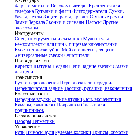
Аксессуары
Фары и мигалки
Велокомпьютеры
Крепления для
телефона
Бутылки и фляги
Флягодержатели
Сумки,
баулы, чехлы
Защита рамы, крылья
Стяжные ремни
Замки
Зеркала
Звонки и сигналы
Насосы
Другие
аксессуары
Инструменты
Спец. инструменты и съемники
Мультитулы
Ремкомплекты для шин
Спицевые ключи/станки
Кусачки/плоскогубцы
Мойки и щетки для цепи
Универсальные смазки
Очистители
Приводная часть
Каретки
Шатуны
Педали
Цепи
Задние звезды
Смазки
для цепи
Трансмиссия
Ручки переключения
Переключатели передние
Переключатели задние
Тросики, рубашки, наконечники
Колесные части
Передние втулки
Задние втулки
Оси, эксцентрики
Камеры, флипперы
Покрышки
Смазки для
подшипников
Бескамерная система
Наборы
Герметики
Управление
Рули
Выносы руля
Рулевые колонки
Грипсы, обмотки