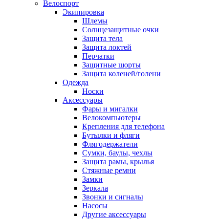
Велоспорт
Экипировка
Шлемы
Солнцезащитные очки
Защита тела
Защита локтей
Перчатки
Защитные шорты
Защита коленей/голени
Одежда
Носки
Аксессуары
Фары и мигалки
Велокомпьютеры
Крепления для телефона
Бутылки и фляги
Флягодержатели
Сумки, баулы, чехлы
Защита рамы, крылья
Стяжные ремни
Замки
Зеркала
Звонки и сигналы
Насосы
Другие аксессуары