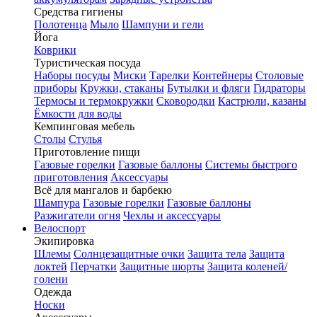
Средства гигиены
Полотенца
Мыло
Шампуни и гели
Йога
Коврики
Туристическая посуда
Наборы посуды
Миски
Тарелки
Контейнеры
Столовые
приборы
Кружки, стаканы
Бутылки и фляги
Гидраторы
Термосы и термокружки
Сковородки
Кастрюли, казаны
Ёмкости для воды
Кемпинговая мебель
Столы
Стулья
Приготовление пищи
Газовые горелки
Газовые баллоны
Системы быстрого
приготовления
Аксессуары
Всё для мангалов и барбекю
Шампура
Газовые горелки
Газовые баллоны
Разжигатели огня
Чехлы и аксессуары
Велоспорт
Экипировка
Шлемы
Солнцезащитные очки
Защита тела
Защита
локтей
Перчатки
Защитные шорты
Защита коленей/
голени
Одежда
Носки