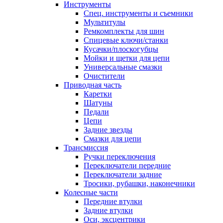
Инструменты
Спец. инструменты и съемники
Мультитулы
Ремкомплекты для шин
Спицевые ключи/станки
Кусачки/плоскогубцы
Мойки и щетки для цепи
Универсальные смазки
Очистители
Приводная часть
Каретки
Шатуны
Педали
Цепи
Задние звезды
Смазки для цепи
Трансмиссия
Ручки переключения
Переключатели передние
Переключатели задние
Тросики, рубашки, наконечники
Колесные части
Передние втулки
Задние втулки
Оси, эксцентрики