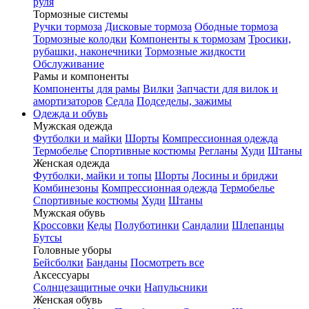
руля
Тормозные системы
Ручки тормоза
Дисковые тормоза
Ободные тормоза
Тормозные колодки
Компоненты к тормозам
Тросики,
рубашки, наконечники
Тормозные жидкости
Обслуживание
Рамы и компоненты
Компоненты для рамы
Вилки
Запчасти для вилок и
амортизаторов
Седла
Подседелы, зажимы
Одежда и обувь
Мужская одежда
Футболки и майки
Шорты
Компрессионная одежда
Термобелье
Спортивные костюмы
Регланы
Худи
Штаны
Женская одежда
Футболки, майки и топы
Шорты
Лосины и бриджи
Комбинезоны
Компрессионная одежда
Термобелье
Спортивные костюмы
Худи
Штаны
Мужская обувь
Кроссовки
Кеды
Полуботинки
Сандалии
Шлепанцы
Бутсы
Головные уборы
Бейсболки
Банданы
Посмотреть все
Аксессуары
Солнцезащитные очки
Напульсники
Женская обувь