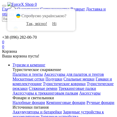
0
Главная
О компании
Сотрудничество
Возврат
Доставка и
оплата
Контакты
Спробуємо українською?
Так, звісно!
Ні
UA
|
RU
+38 (096) 282-00-70
0
0
Корзина
Ваша корзина пуста!
Туризм и кемпинг
Туристическое снаряжение
Палатки и тенты
Аксессуары для палаток и тентов
Москитные сетки
Подушки
Спальные мешки
Гамаки и
комплектующие
Туристические коврики
Туристические
рюкзаки
Стяжные ремни
Треккинговые палки
Аксессуары к треккинговым палкам
Аксессуары
Фонари и светильники
Налобные фонари
Кемпинговые фонари
Ручные фонари
Источники питания
Аккумуляторы и батарейки
Зарядные устройства к
аккумуляторам
Зарядные устройства