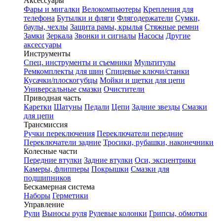
Аксессуары
Фары и мигалки
Велокомпьютеры
Крепления для
телефона
Бутылки и фляги
Флягодержатели
Сумки,
баулы, чехлы
Защита рамы, крылья
Стяжные ремни
Замки
Зеркала
Звонки и сигналы
Насосы
Другие
аксессуары
Инструменты
Спец. инструменты и съемники
Мультитулы
Ремкомплекты для шин
Спицевые ключи/станки
Кусачки/плоскогубцы
Мойки и щетки для цепи
Универсальные смазки
Очистители
Приводная часть
Каретки
Шатуны
Педали
Цепи
Задние звезды
Смазки
для цепи
Трансмиссия
Ручки переключения
Переключатели передние
Переключатели задние
Тросики, рубашки, наконечники
Колесные части
Передние втулки
Задние втулки
Оси, эксцентрики
Камеры, флипперы
Покрышки
Смазки для
подшипников
Бескамерная система
Наборы
Герметики
Управление
Рули
Выносы руля
Рулевые колонки
Грипсы, обмотки