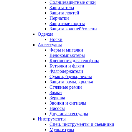
Солнцезащитные очки
Защита тела
Защита локтей
Перчатки
Защитные шорты
Защита коленей/голени
Одежда
Носки
Аксессуары
Фары и мигалки
Велокомпьютеры
Крепления для телефона
Бутылки и фляги
Флягодержатели
Сумки, баулы, чехлы
Защита рамы, крылья
Стяжные ремни
Замки
Зеркала
Звонки и сигналы
Насосы
Другие аксессуары
Инструменты
Спец. инструменты и съемники
Мультитулы