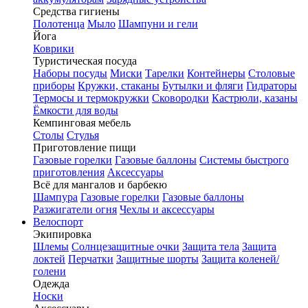
Средства гигиены
Полотенца
Мыло
Шампуни и гели
Йога
Коврики
Туристическая посуда
Наборы посуды
Миски
Тарелки
Контейнеры
Столовые
приборы
Кружки, стаканы
Бутылки и фляги
Гидраторы
Термосы и термокружки
Сковородки
Кастрюли, казаны
Ёмкости для воды
Кемпинговая мебель
Столы
Стулья
Приготовление пищи
Газовые горелки
Газовые баллоны
Системы быстрого
приготовления
Аксессуары
Всё для мангалов и барбекю
Шампура
Газовые горелки
Газовые баллоны
Разжигатели огня
Чехлы и аксессуары
Велоспорт
Экипировка
Шлемы
Солнцезащитные очки
Защита тела
Защита
локтей
Перчатки
Защитные шорты
Защита коленей/
голени
Одежда
Носки