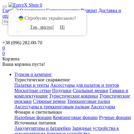
0
Главная
О компании
Сотрудничество
Возврат
Доставка и
оплата
Контакты
Спробуємо українською?
Так, звісно!
Ні
UA
|
RU
+38 (096) 282-00-70
0
0
Корзина
Ваша корзина пуста!
Туризм и кемпинг
Туристическое снаряжение
Палатки и тенты
Аксессуары для палаток и тентов
Москитные сетки
Подушки
Спальные мешки
Гамаки и
комплектующие
Туристические коврики
Туристические
рюкзаки
Стяжные ремни
Треккинговые палки
Аксессуары к треккинговым палкам
Аксессуары
Фонари и светильники
Налобные фонари
Кемпинговые фонари
Ручные фонари
Источники питания
Аккумуляторы и батарейки
Зарядные устройства к
аккумуляторам
Зарядные устройства