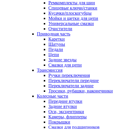
Ремкомплекты для шин
Спицевые ключи/станки
Кусачки/плоскогубцы
Мойки и щетки для цепи
Универсальные смазки
Очистители
Приводная часть
Каретки
Шатуны
Педали
Цепи
Задние звезды
Смазки для цепи
Трансмиссия
Ручки переключения
Переключатели передние
Переключатели задние
Тросики, рубашки, наконечники
Колесные части
Передние втулки
Задние втулки
Оси, эксцентрики
Камеры, флипперы
Покрышки
Смазки для подшипников