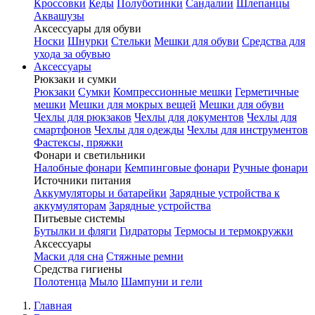
Кроссовки
Кеды
Полуботинки
Сандалии
Шлепанцы
Аквашузы
Аксессуары для обуви
Носки
Шнурки
Стельки
Мешки для обуви
Средства для
ухода за обувью
Аксессуары
Рюкзаки и сумки
Рюкзаки
Сумки
Компрессионные мешки
Герметичные
мешки
Мешки для мокрых вещей
Мешки для обуви
Чехлы для рюкзаков
Чехлы для документов
Чехлы для
смартфонов
Чехлы для одежды
Чехлы для инструментов
Фастексы, пряжки
Фонари и светильники
Налобные фонари
Кемпинговые фонари
Ручные фонари
Источники питания
Аккумуляторы и батарейки
Зарядные устройства к
аккумуляторам
Зарядные устройства
Питьевые системы
Бутылки и фляги
Гидраторы
Термосы и термокружки
Аксессуары
Маски для сна
Стяжные ремни
Средства гигиены
Полотенца
Мыло
Шампуни и гели
Главная