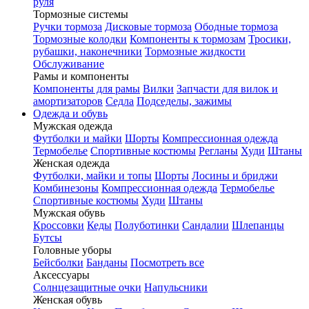
руля
Тормозные системы
Ручки тормоза
Дисковые тормоза
Ободные тормоза
Тормозные колодки
Компоненты к тормозам
Тросики,
рубашки, наконечники
Тормозные жидкости
Обслуживание
Рамы и компоненты
Компоненты для рамы
Вилки
Запчасти для вилок и
амортизаторов
Седла
Подседелы, зажимы
Одежда и обувь
Мужская одежда
Футболки и майки
Шорты
Компрессионная одежда
Термобелье
Спортивные костюмы
Регланы
Худи
Штаны
Женская одежда
Футболки, майки и топы
Шорты
Лосины и бриджи
Комбинезоны
Компрессионная одежда
Термобелье
Спортивные костюмы
Худи
Штаны
Мужская обувь
Кроссовки
Кеды
Полуботинки
Сандалии
Шлепанцы
Бутсы
Головные уборы
Бейсболки
Банданы
Посмотреть все
Аксессуары
Солнцезащитные очки
Напульсники
Женская обувь