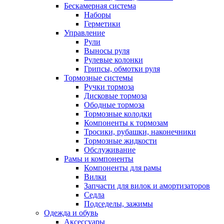
Бескамерная система
Наборы
Герметики
Управление
Рули
Выносы руля
Рулевые колонки
Грипсы, обмотки руля
Тормозные системы
Ручки тормоза
Дисковые тормоза
Ободные тормоза
Тормозные колодки
Компоненты к тормозам
Тросики, рубашки, наконечники
Тормозные жидкости
Обслуживание
Рамы и компоненты
Компоненты для рамы
Вилки
Запчасти для вилок и амортизаторов
Седла
Подседелы, зажимы
Одежда и обувь
Аксессуары