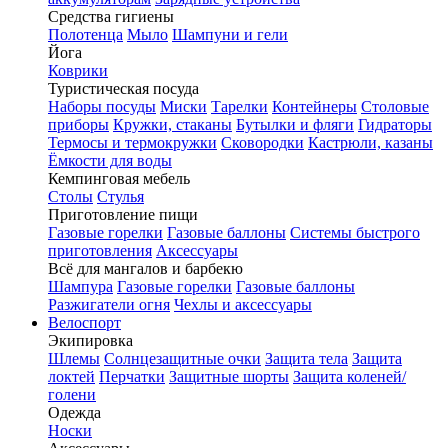
Средства гигиены
Полотенца
Мыло
Шампуни и гели
Йога
Коврики
Туристическая посуда
Наборы посуды
Миски
Тарелки
Контейнеры
Столовые
приборы
Кружки, стаканы
Бутылки и фляги
Гидраторы
Термосы и термокружки
Сковородки
Кастрюли, казаны
Ёмкости для воды
Кемпинговая мебель
Столы
Стулья
Приготовление пищи
Газовые горелки
Газовые баллоны
Системы быстрого
приготовления
Аксессуары
Всё для мангалов и барбекю
Шампура
Газовые горелки
Газовые баллоны
Разжигатели огня
Чехлы и аксессуары
Велоспорт
Экипировка
Шлемы
Солнцезащитные очки
Защита тела
Защита
локтей
Перчатки
Защитные шорты
Защита коленей/
голени
Одежда
Носки