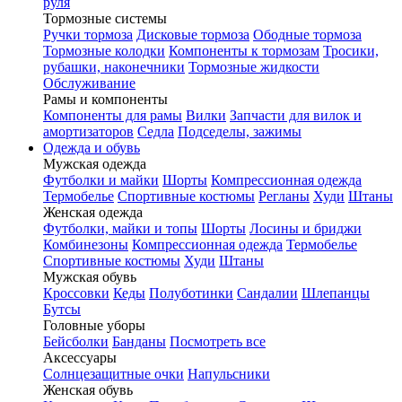
руля
Тормозные системы
Ручки тормоза
Дисковые тормоза
Ободные тормоза
Тормозные колодки
Компоненты к тормозам
Тросики,
рубашки, наконечники
Тормозные жидкости
Обслуживание
Рамы и компоненты
Компоненты для рамы
Вилки
Запчасти для вилок и
амортизаторов
Седла
Подседелы, зажимы
Одежда и обувь
Мужская одежда
Футболки и майки
Шорты
Компрессионная одежда
Термобелье
Спортивные костюмы
Регланы
Худи
Штаны
Женская одежда
Футболки, майки и топы
Шорты
Лосины и бриджи
Комбинезоны
Компрессионная одежда
Термобелье
Спортивные костюмы
Худи
Штаны
Мужская обувь
Кроссовки
Кеды
Полуботинки
Сандалии
Шлепанцы
Бутсы
Головные уборы
Бейсболки
Банданы
Посмотреть все
Аксессуары
Солнцезащитные очки
Напульсники
Женская обувь