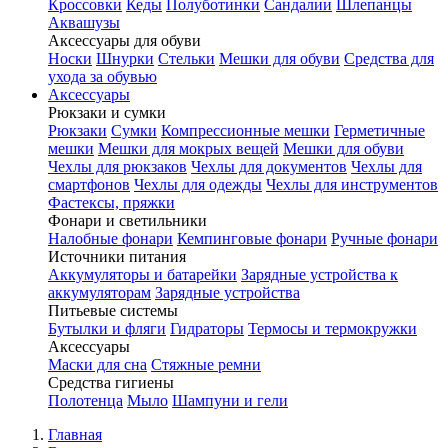
Кроссовки
Кеды
Полуботинки
Сандалии
Шлепанцы
Аквашузы
Аксессуары для обуви
Носки
Шнурки
Стельки
Мешки для обуви
Средства для
ухода за обувью
Аксессуары
Рюкзаки и сумки
Рюкзаки
Сумки
Компрессионные мешки
Герметичные
мешки
Мешки для мокрых вещей
Мешки для обуви
Чехлы для рюкзаков
Чехлы для документов
Чехлы для
смартфонов
Чехлы для одежды
Чехлы для инструментов
Фастексы, пряжки
Фонари и светильники
Налобные фонари
Кемпинговые фонари
Ручные фонари
Источники питания
Аккумуляторы и батарейки
Зарядные устройства к
аккумуляторам
Зарядные устройства
Питьевые системы
Бутылки и фляги
Гидраторы
Термосы и термокружки
Аксессуары
Маски для сна
Стяжные ремни
Средства гигиены
Полотенца
Мыло
Шампуни и гели
Главная