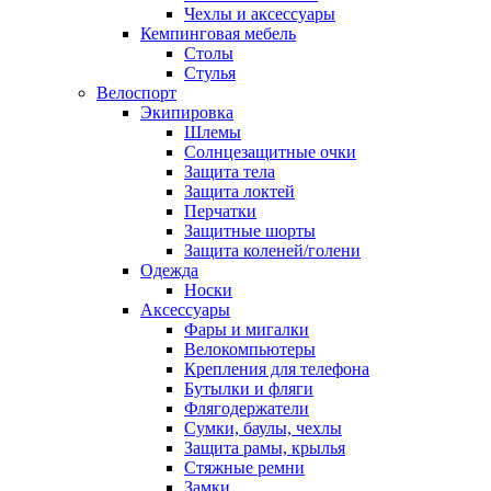
Чехлы и аксессуары
Кемпинговая мебель
Столы
Стулья
Велоспорт
Экипировка
Шлемы
Солнцезащитные очки
Защита тела
Защита локтей
Перчатки
Защитные шорты
Защита коленей/голени
Одежда
Носки
Аксессуары
Фары и мигалки
Велокомпьютеры
Крепления для телефона
Бутылки и фляги
Флягодержатели
Сумки, баулы, чехлы
Защита рамы, крылья
Стяжные ремни
Замки