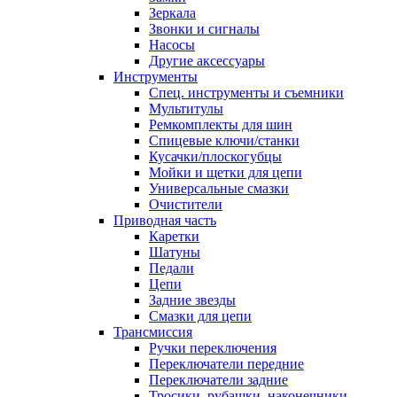
Зеркала
Звонки и сигналы
Насосы
Другие аксессуары
Инструменты
Спец. инструменты и съемники
Мультитулы
Ремкомплекты для шин
Спицевые ключи/станки
Кусачки/плоскогубцы
Мойки и щетки для цепи
Универсальные смазки
Очистители
Приводная часть
Каретки
Шатуны
Педали
Цепи
Задние звезды
Смазки для цепи
Трансмиссия
Ручки переключения
Переключатели передние
Переключатели задние
Тросики, рубашки, наконечники