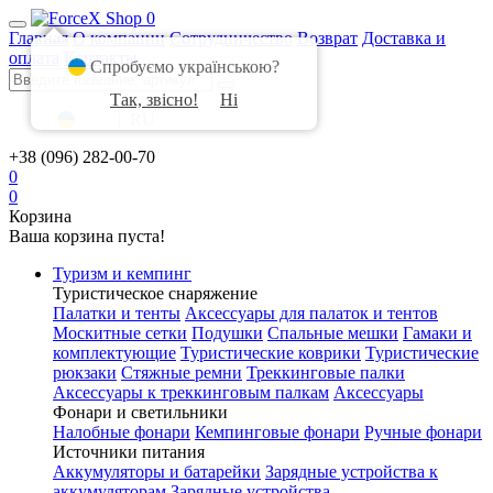
0
Главная
О компании
Сотрудничество
Возврат
Доставка и
оплата
Контакты
Спробуємо українською?
Так, звісно!
Ні
UA
|
RU
+38 (096) 282-00-70
0
0
Корзина
Ваша корзина пуста!
Туризм и кемпинг
Туристическое снаряжение
Палатки и тенты
Аксессуары для палаток и тентов
Москитные сетки
Подушки
Спальные мешки
Гамаки и
комплектующие
Туристические коврики
Туристические
рюкзаки
Стяжные ремни
Треккинговые палки
Аксессуары к треккинговым палкам
Аксессуары
Фонари и светильники
Налобные фонари
Кемпинговые фонари
Ручные фонари
Источники питания
Аккумуляторы и батарейки
Зарядные устройства к
аккумуляторам
Зарядные устройства