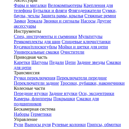
Аксессуары
Фары и мигалки
Велокомпьютеры
Крепления для
телефона
Бутылки и фляги
Флягодержатели
Сумки,
баулы, чехлы
Защита рамы, крылья
Стяжные ремни
Замки
Зеркала
Звонки и сигналы
Насосы
Другие
аксессуары
Инструменты
Спец. инструменты и съемники
Мультитулы
Ремкомплекты для шин
Спицевые ключи/станки
Кусачки/плоскогубцы
Мойки и щетки для цепи
Универсальные смазки
Очистители
Приводная часть
Каретки
Шатуны
Педали
Цепи
Задние звезды
Смазки
для цепи
Трансмиссия
Ручки переключения
Переключатели передние
Переключатели задние
Тросики, рубашки, наконечники
Колесные части
Передние втулки
Задние втулки
Оси, эксцентрики
Камеры, флипперы
Покрышки
Смазки для
подшипников
Бескамерная система
Наборы
Герметики
Управление
Рули
Выносы руля
Рулевые колонки
Грипсы, обмотки