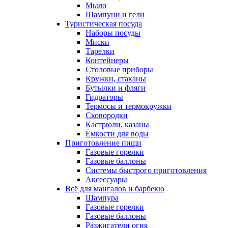
Мыло
Шампуни и гели
Туристическая посуда
Наборы посуды
Миски
Тарелки
Контейнеры
Столовые приборы
Кружки, стаканы
Бутылки и фляги
Гидраторы
Термосы и термокружки
Сковородки
Кастрюли, казаны
Ёмкости для воды
Приготовление пищи
Газовые горелки
Газовые баллоны
Системы быстрого приготовления
Аксессуары
Всё для мангалов и барбекю
Шампура
Газовые горелки
Газовые баллоны
Разжигатели огня