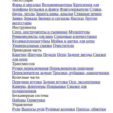
Аксессуары
Фары и мигалки
Велокомпьютеры
Крепления для
телефона
Бутылки и фляги
Флягодержатели
Сумки,
баулы, чехлы
Защита рамы, крылья
Стяжные ремни
Замки
Зеркала
Звонки и сигналы
Насосы
Другие
аксессуары
Инструменты
Спец. инструменты и съемники
Мультитулы
Ремкомплекты для шин
Спицевые ключи/станки
Кусачки/плоскогубцы
Мойки и щетки для цепи
Универсальные смазки
Очистители
Приводная часть
Каретки
Шатуны
Педали
Цепи
Задние звезды
Смазки
для цепи
Трансмиссия
Ручки переключения
Переключатели передние
Переключатели задние
Тросики, рубашки, наконечники
Колесные части
Передние втулки
Задние втулки
Оси, эксцентрики
Камеры, флипперы
Покрышки
Смазки для
подшипников
Бескамерная система
Наборы
Герметики
Управление
Рули
Выносы руля
Рулевые колонки
Грипсы, обмотки