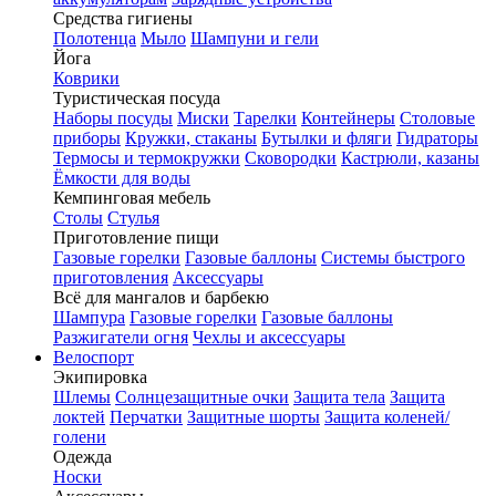
Средства гигиены
Полотенца
Мыло
Шампуни и гели
Йога
Коврики
Туристическая посуда
Наборы посуды
Миски
Тарелки
Контейнеры
Столовые
приборы
Кружки, стаканы
Бутылки и фляги
Гидраторы
Термосы и термокружки
Сковородки
Кастрюли, казаны
Ёмкости для воды
Кемпинговая мебель
Столы
Стулья
Приготовление пищи
Газовые горелки
Газовые баллоны
Системы быстрого
приготовления
Аксессуары
Всё для мангалов и барбекю
Шампура
Газовые горелки
Газовые баллоны
Разжигатели огня
Чехлы и аксессуары
Велоспорт
Экипировка
Шлемы
Солнцезащитные очки
Защита тела
Защита
локтей
Перчатки
Защитные шорты
Защита коленей/
голени
Одежда
Носки