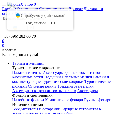
0
Главная
О компании
Сотрудничество
Возврат
Доставка и
оплата
Контакты
Спробуємо українською?
Так, звісно!
Ні
UA
|
RU
+38 (096) 282-00-70
0
0
Корзина
Ваша корзина пуста!
Туризм и кемпинг
Туристическое снаряжение
Палатки и тенты
Аксессуары для палаток и тентов
Москитные сетки
Подушки
Спальные мешки
Гамаки и
комплектующие
Туристические коврики
Туристические
рюкзаки
Стяжные ремни
Треккинговые палки
Аксессуары к треккинговым палкам
Аксессуары
Фонари и светильники
Налобные фонари
Кемпинговые фонари
Ручные фонари
Источники питания
Аккумуляторы и батарейки
Зарядные устройства к
аккумуляторам
Зарядные устройства