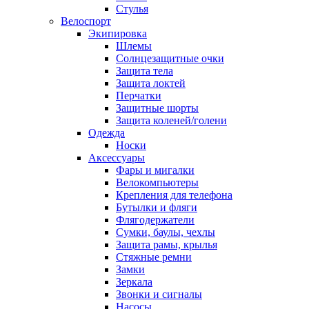
Стулья
Велоспорт
Экипировка
Шлемы
Солнцезащитные очки
Защита тела
Защита локтей
Перчатки
Защитные шорты
Защита коленей/голени
Одежда
Носки
Аксессуары
Фары и мигалки
Велокомпьютеры
Крепления для телефона
Бутылки и фляги
Флягодержатели
Сумки, баулы, чехлы
Защита рамы, крылья
Стяжные ремни
Замки
Зеркала
Звонки и сигналы
Насосы