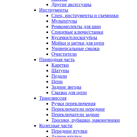
Другие аксессуары
Инструменты
Спец. инструменты и съемники
Мультитулы
Ремкомплекты для шин
Спицевые ключи/станки
Кусачки/плоскогубцы
Мойки и щетки для цепи
Универсальные смазки
Очистители
Приводная часть
Каретки
Шатуны
Педали
Цепи
Задние звезды
Смазки для цепи
Трансмиссия
Ручки переключения
Переключатели передние
Переключатели задние
Тросики, рубашки, наконечники
Колесные части
Передние втулки
Задние втулки