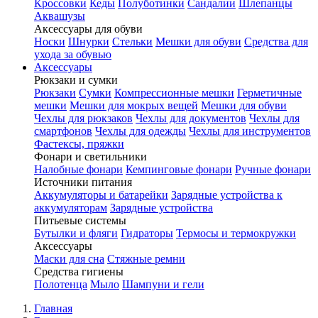
Кроссовки
Кеды
Полуботинки
Сандалии
Шлепанцы
Аквашузы
Аксессуары для обуви
Носки
Шнурки
Стельки
Мешки для обуви
Средства для
ухода за обувью
Аксессуары
Рюкзаки и сумки
Рюкзаки
Сумки
Компрессионные мешки
Герметичные
мешки
Мешки для мокрых вещей
Мешки для обуви
Чехлы для рюкзаков
Чехлы для документов
Чехлы для
смартфонов
Чехлы для одежды
Чехлы для инструментов
Фастексы, пряжки
Фонари и светильники
Налобные фонари
Кемпинговые фонари
Ручные фонари
Источники питания
Аккумуляторы и батарейки
Зарядные устройства к
аккумуляторам
Зарядные устройства
Питьевые системы
Бутылки и фляги
Гидраторы
Термосы и термокружки
Аксессуары
Маски для сна
Стяжные ремни
Средства гигиены
Полотенца
Мыло
Шампуни и гели
Главная