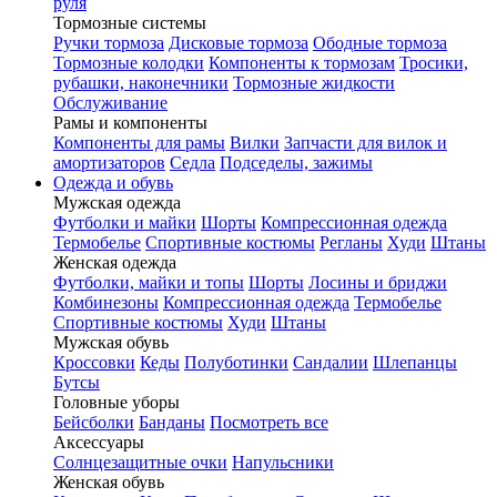
руля
Тормозные системы
Ручки тормоза
Дисковые тормоза
Ободные тормоза
Тормозные колодки
Компоненты к тормозам
Тросики,
рубашки, наконечники
Тормозные жидкости
Обслуживание
Рамы и компоненты
Компоненты для рамы
Вилки
Запчасти для вилок и
амортизаторов
Седла
Подседелы, зажимы
Одежда и обувь
Мужская одежда
Футболки и майки
Шорты
Компрессионная одежда
Термобелье
Спортивные костюмы
Регланы
Худи
Штаны
Женская одежда
Футболки, майки и топы
Шорты
Лосины и бриджи
Комбинезоны
Компрессионная одежда
Термобелье
Спортивные костюмы
Худи
Штаны
Мужская обувь
Кроссовки
Кеды
Полуботинки
Сандалии
Шлепанцы
Бутсы
Головные уборы
Бейсболки
Банданы
Посмотреть все
Аксессуары
Солнцезащитные очки
Напульсники
Женская обувь