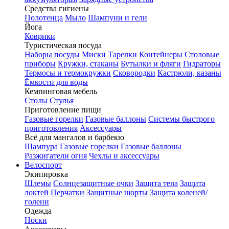
Средства гигиены
Полотенца
Мыло
Шампуни и гели
Йога
Коврики
Туристическая посуда
Наборы посуды
Миски
Тарелки
Контейнеры
Столовые
приборы
Кружки, стаканы
Бутылки и фляги
Гидраторы
Термосы и термокружки
Сковородки
Кастрюли, казаны
Ёмкости для воды
Кемпинговая мебель
Столы
Стулья
Приготовление пищи
Газовые горелки
Газовые баллоны
Системы быстрого
приготовления
Аксессуары
Всё для мангалов и барбекю
Шампура
Газовые горелки
Газовые баллоны
Разжигатели огня
Чехлы и аксессуары
Велоспорт
Экипировка
Шлемы
Солнцезащитные очки
Защита тела
Защита
локтей
Перчатки
Защитные шорты
Защита коленей/
голени
Одежда
Носки