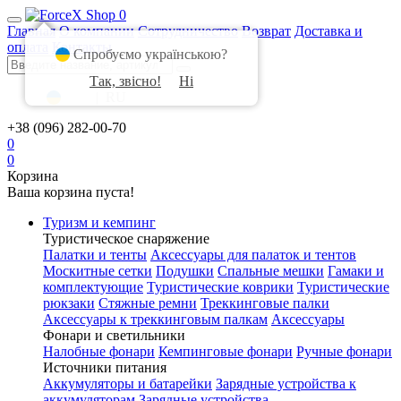
0
Главная
О компании
Сотрудничество
Возврат
Доставка и
оплата
Контакты
Спробуємо українською?
Так, звісно!
Ні
UA
|
RU
+38 (096) 282-00-70
0
0
Корзина
Ваша корзина пуста!
Туризм и кемпинг
Туристическое снаряжение
Палатки и тенты
Аксессуары для палаток и тентов
Москитные сетки
Подушки
Спальные мешки
Гамаки и
комплектующие
Туристические коврики
Туристические
рюкзаки
Стяжные ремни
Треккинговые палки
Аксессуары к треккинговым палкам
Аксессуары
Фонари и светильники
Налобные фонари
Кемпинговые фонари
Ручные фонари
Источники питания
Аккумуляторы и батарейки
Зарядные устройства к
аккумуляторам
Зарядные устройства