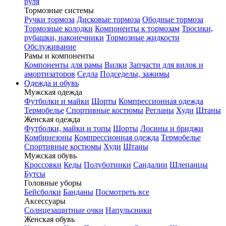
руля
Тормозные системы
Ручки тормоза
Дисковые тормоза
Ободные тормоза
Тормозные колодки
Компоненты к тормозам
Тросики,
рубашки, наконечники
Тормозные жидкости
Обслуживание
Рамы и компоненты
Компоненты для рамы
Вилки
Запчасти для вилок и
амортизаторов
Седла
Подседелы, зажимы
Одежда и обувь
Мужская одежда
Футболки и майки
Шорты
Компрессионная одежда
Термобелье
Спортивные костюмы
Регланы
Худи
Штаны
Женская одежда
Футболки, майки и топы
Шорты
Лосины и бриджи
Комбинезоны
Компрессионная одежда
Термобелье
Спортивные костюмы
Худи
Штаны
Мужская обувь
Кроссовки
Кеды
Полуботинки
Сандалии
Шлепанцы
Бутсы
Головные уборы
Бейсболки
Банданы
Посмотреть все
Аксессуары
Солнцезащитные очки
Напульсники
Женская обувь