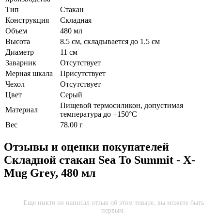
Тип
Стакан
Конструкция
Складная
Объем
480 мл
Высота
8.5 см, складывается до 1.5 см
Диаметр
11 см
Заварник
Отсутствует
Мерная шкала
Присутствует
Чехол
Отсутствует
Цвет
Серый
Пищевой термосиликон, допустимая
Материал
температура до +150°С
Вес
78.00 г
Отзывы и оценки покупателей
Складной стакан Sea To Summit - X-
Mug Grey, 480 мл
Еще никто не написал отзыв об этом товаре, вы можете быть
первым.