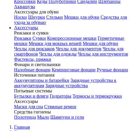
Кроссовки
Кеды
Полуботинки
Сандалии
Шлепанцы
Аквашузы
Аксессуары для обуви
Носки
Шнурки
Стельки
Мешки для обуви
Средства для
ухода за обувью
Аксессуары
Рюкзаки и сумки
Рюкзаки
Сумки
Компрессионные мешки
Герметичные
мешки
Мешки для мокрых вещей
Мешки для обуви
Чехлы для рюкзаков
Чехлы для документов
Чехлы для
смартфонов
Чехлы для одежды
Чехлы для инструментов
Фастексы, пряжки
Фонари и светильники
Налобные фонари
Кемпинговые фонари
Ручные фонари
Источники питания
Аккумуляторы и батарейки
Зарядные устройства к
аккумуляторам
Зарядные устройства
Питьевые системы
Бутылки и фляги
Гидраторы
Термосы и термокружки
Аксессуары
Маски для сна
Стяжные ремни
Средства гигиены
Полотенца
Мыло
Шампуни и гели
Главная