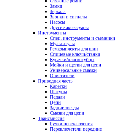
Стяжные ремни
Замки
Зеркала
Звонки и сигналы
Насосы
Другие аксессуары
Инструменты
Спец. инструменты и съемники
Мультитулы
Ремкомплекты для шин
Спицевые ключи/станки
Кусачки/плоскогубцы
Мойки и щетки для цепи
Универсальные смазки
Очистители
Приводная часть
Каретки
Шатуны
Педали
Цепи
Задние звезды
Смазки для цепи
Трансмиссия
Ручки переключения
Переключатели передние