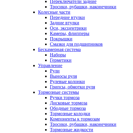
Переключатели задние
Тросики, рубашки, наконечники
Колесные части
Передние втулки
Задние втулки
Оси, эксцентрики
Камеры, флипперы
Покрышки
Смазки для подшипников
Бескамерная система
Наборы
Герметики
Управление
Рули
Выносы руля
Рулевые колонки
Грипсы, обмотки руля
Тормозные системы
Ручки тормоза
Дисковые тормоза
Ободные тормоза
Тормозные колодки
Компоненты к тормозам
Тросики, рубашки, наконечники
Тормозные жидкости