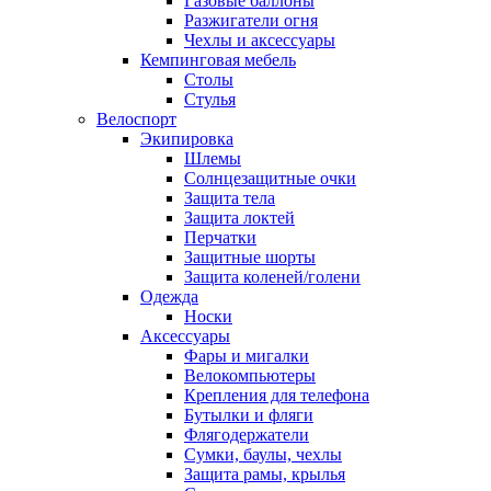
Газовые баллоны
Разжигатели огня
Чехлы и аксессуары
Кемпинговая мебель
Столы
Стулья
Велоспорт
Экипировка
Шлемы
Солнцезащитные очки
Защита тела
Защита локтей
Перчатки
Защитные шорты
Защита коленей/голени
Одежда
Носки
Аксессуары
Фары и мигалки
Велокомпьютеры
Крепления для телефона
Бутылки и фляги
Флягодержатели
Сумки, баулы, чехлы
Защита рамы, крылья