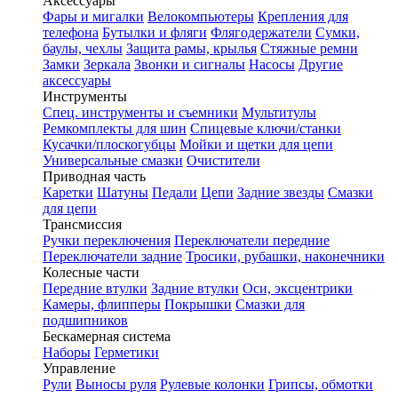
Аксессуары
Фары и мигалки
Велокомпьютеры
Крепления для
телефона
Бутылки и фляги
Флягодержатели
Сумки,
баулы, чехлы
Защита рамы, крылья
Стяжные ремни
Замки
Зеркала
Звонки и сигналы
Насосы
Другие
аксессуары
Инструменты
Спец. инструменты и съемники
Мультитулы
Ремкомплекты для шин
Спицевые ключи/станки
Кусачки/плоскогубцы
Мойки и щетки для цепи
Универсальные смазки
Очистители
Приводная часть
Каретки
Шатуны
Педали
Цепи
Задние звезды
Смазки
для цепи
Трансмиссия
Ручки переключения
Переключатели передние
Переключатели задние
Тросики, рубашки, наконечники
Колесные части
Передние втулки
Задние втулки
Оси, эксцентрики
Камеры, флипперы
Покрышки
Смазки для
подшипников
Бескамерная система
Наборы
Герметики
Управление
Рули
Выносы руля
Рулевые колонки
Грипсы, обмотки