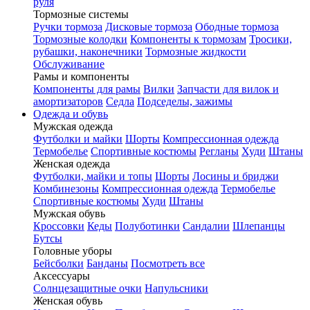
руля
Тормозные системы
Ручки тормоза
Дисковые тормоза
Ободные тормоза
Тормозные колодки
Компоненты к тормозам
Тросики,
рубашки, наконечники
Тормозные жидкости
Обслуживание
Рамы и компоненты
Компоненты для рамы
Вилки
Запчасти для вилок и
амортизаторов
Седла
Подседелы, зажимы
Одежда и обувь
Мужская одежда
Футболки и майки
Шорты
Компрессионная одежда
Термобелье
Спортивные костюмы
Регланы
Худи
Штаны
Женская одежда
Футболки, майки и топы
Шорты
Лосины и бриджи
Комбинезоны
Компрессионная одежда
Термобелье
Спортивные костюмы
Худи
Штаны
Мужская обувь
Кроссовки
Кеды
Полуботинки
Сандалии
Шлепанцы
Бутсы
Головные уборы
Бейсболки
Банданы
Посмотреть все
Аксессуары
Солнцезащитные очки
Напульсники
Женская обувь