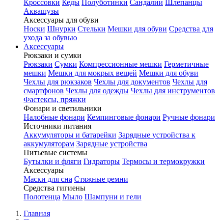
Кроссовки
Кеды
Полуботинки
Сандалии
Шлепанцы
Аквашузы
Аксессуары для обуви
Носки
Шнурки
Стельки
Мешки для обуви
Средства для
ухода за обувью
Аксессуары
Рюкзаки и сумки
Рюкзаки
Сумки
Компрессионные мешки
Герметичные
мешки
Мешки для мокрых вещей
Мешки для обуви
Чехлы для рюкзаков
Чехлы для документов
Чехлы для
смартфонов
Чехлы для одежды
Чехлы для инструментов
Фастексы, пряжки
Фонари и светильники
Налобные фонари
Кемпинговые фонари
Ручные фонари
Источники питания
Аккумуляторы и батарейки
Зарядные устройства к
аккумуляторам
Зарядные устройства
Питьевые системы
Бутылки и фляги
Гидраторы
Термосы и термокружки
Аксессуары
Маски для сна
Стяжные ремни
Средства гигиены
Полотенца
Мыло
Шампуни и гели
Главная