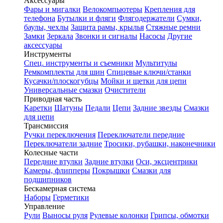
Аксессуары
Фары и мигалки
Велокомпьютеры
Крепления для
телефона
Бутылки и фляги
Флягодержатели
Сумки,
баулы, чехлы
Защита рамы, крылья
Стяжные ремни
Замки
Зеркала
Звонки и сигналы
Насосы
Другие
аксессуары
Инструменты
Спец. инструменты и съемники
Мультитулы
Ремкомплекты для шин
Спицевые ключи/станки
Кусачки/плоскогубцы
Мойки и щетки для цепи
Универсальные смазки
Очистители
Приводная часть
Каретки
Шатуны
Педали
Цепи
Задние звезды
Смазки
для цепи
Трансмиссия
Ручки переключения
Переключатели передние
Переключатели задние
Тросики, рубашки, наконечники
Колесные части
Передние втулки
Задние втулки
Оси, эксцентрики
Камеры, флипперы
Покрышки
Смазки для
подшипников
Бескамерная система
Наборы
Герметики
Управление
Рули
Выносы руля
Рулевые колонки
Грипсы, обмотки