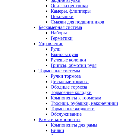
Задние втулки
Оси, эксцентрики
Камеры, флипперы
Покрышки
Смазки для подшипников
Бескамерная система
Наборы
Герметики
Управление
Рули
Выносы руля
Рулевые колонки
Грипсы, обмотки руля
Тормозные системы
Ручки тормоза
Дисковые тормоза
Ободные тормоза
Тормозные колодки
Компоненты к тормозам
Тросики, рубашки, наконечники
Тормозные жидкости
Обслуживание
Рамы и компоненты
Компоненты для рамы
Вилки