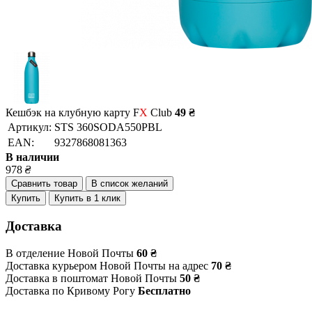
Кешбэк на клубную карту F
X
Club
49 ₴
Артикул:
STS 360SODA550PBL
EAN:
9327868081363
В наличии
978
₴
Сравнить товар
В список желаний
Купить
Купить в 1 клик
Доставка
В отделение Новой Почты
60 ₴
Доставка курьером Новой Почты на адрес
70 ₴
Доставка в поштомат Новой Почты
50 ₴
Доставка по Кривому Рогу
Бесплатно