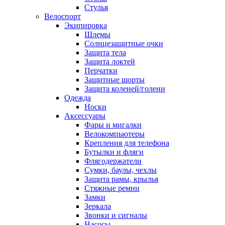
Стулья
Велоспорт
Экипировка
Шлемы
Солнцезащитные очки
Защита тела
Защита локтей
Перчатки
Защитные шорты
Защита коленей/голени
Одежда
Носки
Аксессуары
Фары и мигалки
Велокомпьютеры
Крепления для телефона
Бутылки и фляги
Флягодержатели
Сумки, баулы, чехлы
Защита рамы, крылья
Стяжные ремни
Замки
Зеркала
Звонки и сигналы
Насосы