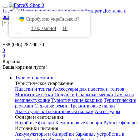
0
Главная
О компании
Сотрудничество
Возврат
Доставка и
оплата
Контакты
Спробуємо українською?
Так, звісно!
Ні
UA
|
RU
+38 (096) 282-00-70
0
0
Корзина
Ваша корзина пуста!
Туризм и кемпинг
Туристическое снаряжение
Палатки и тенты
Аксессуары для палаток и тентов
Москитные сетки
Подушки
Спальные мешки
Гамаки и
комплектующие
Туристические коврики
Туристические
рюкзаки
Стяжные ремни
Треккинговые палки
Аксессуары к треккинговым палкам
Аксессуары
Фонари и светильники
Налобные фонари
Кемпинговые фонари
Ручные фонари
Источники питания
Аккумуляторы и батарейки
Зарядные устройства к
аккумуляторам
Зарядные устройства