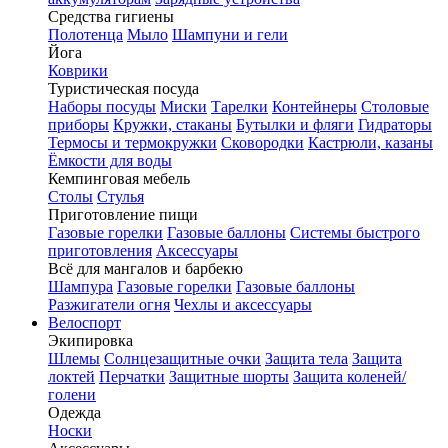
Средства гигиены
Полотенца
Мыло
Шампуни и гели
Йога
Коврики
Туристическая посуда
Наборы посуды
Миски
Тарелки
Контейнеры
Столовые
приборы
Кружки, стаканы
Бутылки и фляги
Гидраторы
Термосы и термокружки
Сковородки
Кастрюли, казаны
Ёмкости для воды
Кемпинговая мебель
Столы
Стулья
Приготовление пищи
Газовые горелки
Газовые баллоны
Системы быстрого
приготовления
Аксессуары
Всё для мангалов и барбекю
Шампура
Газовые горелки
Газовые баллоны
Разжигатели огня
Чехлы и аксессуары
Велоспорт
Экипировка
Шлемы
Солнцезащитные очки
Защита тела
Защита
локтей
Перчатки
Защитные шорты
Защита коленей/
голени
Одежда
Носки