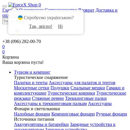
0
Главная
О компании
Сотрудничество
Возврат
Доставка и
оплата
Контакты
Спробуємо українською?
Так, звісно!
Ні
UA
|
RU
+38 (096) 282-00-70
0
0
Корзина
Ваша корзина пуста!
Туризм и кемпинг
Туристическое снаряжение
Палатки и тенты
Аксессуары для палаток и тентов
Москитные сетки
Подушки
Спальные мешки
Гамаки и
комплектующие
Туристические коврики
Туристические
рюкзаки
Стяжные ремни
Треккинговые палки
Аксессуары к треккинговым палкам
Аксессуары
Фонари и светильники
Налобные фонари
Кемпинговые фонари
Ручные фонари
Источники питания
Аккумуляторы и батарейки
Зарядные устройства к
аккумуляторам
Зарядные устройства