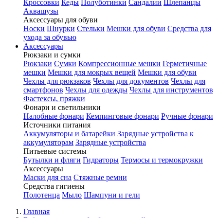
Кроссовки
Кеды
Полуботинки
Сандалии
Шлепанцы
Аквашузы
Аксессуары для обуви
Носки
Шнурки
Стельки
Мешки для обуви
Средства для
ухода за обувью
Аксессуары
Рюкзаки и сумки
Рюкзаки
Сумки
Компрессионные мешки
Герметичные
мешки
Мешки для мокрых вещей
Мешки для обуви
Чехлы для рюкзаков
Чехлы для документов
Чехлы для
смартфонов
Чехлы для одежды
Чехлы для инструментов
Фастексы, пряжки
Фонари и светильники
Налобные фонари
Кемпинговые фонари
Ручные фонари
Источники питания
Аккумуляторы и батарейки
Зарядные устройства к
аккумуляторам
Зарядные устройства
Питьевые системы
Бутылки и фляги
Гидраторы
Термосы и термокружки
Аксессуары
Маски для сна
Стяжные ремни
Средства гигиены
Полотенца
Мыло
Шампуни и гели
Главная