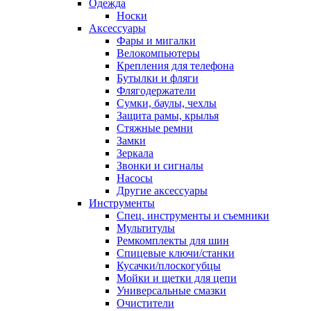
Одежда
Носки
Аксессуары
Фары и мигалки
Велокомпьютеры
Крепления для телефона
Бутылки и фляги
Флягодержатели
Сумки, баулы, чехлы
Защита рамы, крылья
Стяжные ремни
Замки
Зеркала
Звонки и сигналы
Насосы
Другие аксессуары
Инструменты
Спец. инструменты и съемники
Мультитулы
Ремкомплекты для шин
Спицевые ключи/станки
Кусачки/плоскогубцы
Мойки и щетки для цепи
Универсальные смазки
Очистители