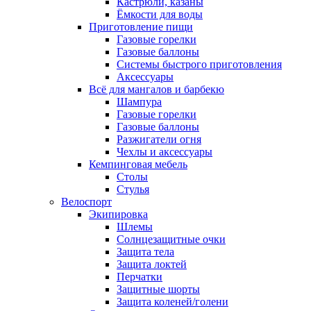
Кастрюли, казаны
Ёмкости для воды
Приготовление пищи
Газовые горелки
Газовые баллоны
Системы быстрого приготовления
Аксессуары
Всё для мангалов и барбекю
Шампура
Газовые горелки
Газовые баллоны
Разжигатели огня
Чехлы и аксессуары
Кемпинговая мебель
Столы
Стулья
Велоспорт
Экипировка
Шлемы
Солнцезащитные очки
Защита тела
Защита локтей
Перчатки
Защитные шорты
Защита коленей/голени