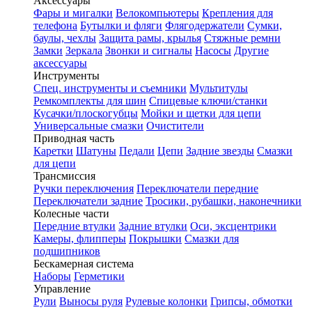
Аксессуары
Фары и мигалки
Велокомпьютеры
Крепления для
телефона
Бутылки и фляги
Флягодержатели
Сумки,
баулы, чехлы
Защита рамы, крылья
Стяжные ремни
Замки
Зеркала
Звонки и сигналы
Насосы
Другие
аксессуары
Инструменты
Спец. инструменты и съемники
Мультитулы
Ремкомплекты для шин
Спицевые ключи/станки
Кусачки/плоскогубцы
Мойки и щетки для цепи
Универсальные смазки
Очистители
Приводная часть
Каретки
Шатуны
Педали
Цепи
Задние звезды
Смазки
для цепи
Трансмиссия
Ручки переключения
Переключатели передние
Переключатели задние
Тросики, рубашки, наконечники
Колесные части
Передние втулки
Задние втулки
Оси, эксцентрики
Камеры, флипперы
Покрышки
Смазки для
подшипников
Бескамерная система
Наборы
Герметики
Управление
Рули
Выносы руля
Рулевые колонки
Грипсы, обмотки