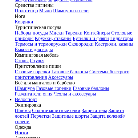
Средства гигиены
Полотенца
Мыло
Шампуни и гели
Йога
Коврики
Туристическая посуда
Наборы посуды
Миски
Тарелки
Контейнеры
Столовые
приборы
Кружки, стаканы
Бутылки и фляги
Гидраторы
Термосы и термокружки
Сковородки
Кастрюли, казаны
Ёмкости для воды
Кемпинговая мебель
Столы
Стулья
Приготовление пищи
Газовые горелки
Газовые баллоны
Системы быстрого
приготовления
Аксессуары
Всё для мангалов и барбекю
Шампура
Газовые горелки
Газовые баллоны
Разжигатели огня
Чехлы и аксессуары
Велоспорт
Экипировка
Шлемы
Солнцезащитные очки
Защита тела
Защита
локтей
Перчатки
Защитные шорты
Защита коленей/
голени
Одежда
Носки