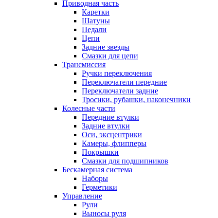
Приводная часть
Каретки
Шатуны
Педали
Цепи
Задние звезды
Смазки для цепи
Трансмиссия
Ручки переключения
Переключатели передние
Переключатели задние
Тросики, рубашки, наконечники
Колесные части
Передние втулки
Задние втулки
Оси, эксцентрики
Камеры, флипперы
Покрышки
Смазки для подшипников
Бескамерная система
Наборы
Герметики
Управление
Рули
Выносы руля