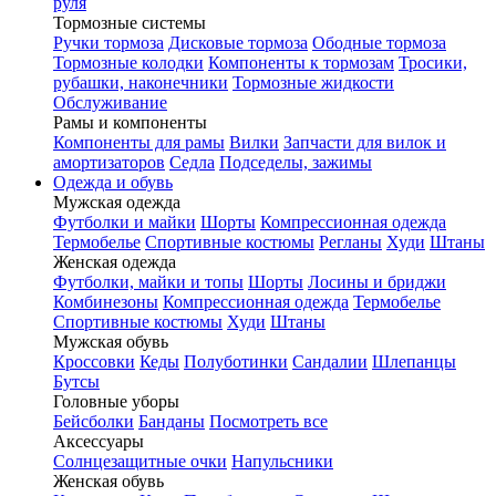
руля
Тормозные системы
Ручки тормоза
Дисковые тормоза
Ободные тормоза
Тормозные колодки
Компоненты к тормозам
Тросики,
рубашки, наконечники
Тормозные жидкости
Обслуживание
Рамы и компоненты
Компоненты для рамы
Вилки
Запчасти для вилок и
амортизаторов
Седла
Подседелы, зажимы
Одежда и обувь
Мужская одежда
Футболки и майки
Шорты
Компрессионная одежда
Термобелье
Спортивные костюмы
Регланы
Худи
Штаны
Женская одежда
Футболки, майки и топы
Шорты
Лосины и бриджи
Комбинезоны
Компрессионная одежда
Термобелье
Спортивные костюмы
Худи
Штаны
Мужская обувь
Кроссовки
Кеды
Полуботинки
Сандалии
Шлепанцы
Бутсы
Головные уборы
Бейсболки
Банданы
Посмотреть все
Аксессуары
Солнцезащитные очки
Напульсники
Женская обувь