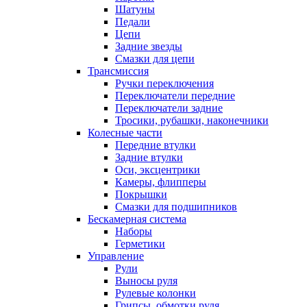
Шатуны
Педали
Цепи
Задние звезды
Смазки для цепи
Трансмиссия
Ручки переключения
Переключатели передние
Переключатели задние
Тросики, рубашки, наконечники
Колесные части
Передние втулки
Задние втулки
Оси, эксцентрики
Камеры, флипперы
Покрышки
Смазки для подшипников
Бескамерная система
Наборы
Герметики
Управление
Рули
Выносы руля
Рулевые колонки
Грипсы, обмотки руля