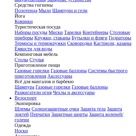
Средства гигиены
Полотенца
Мыло
Шампуни и гели
Йога
Коврики
Туристическая посуда
Наборы посуды
Миски
Тарелки
Контейнеры
Столовые
приборы
Кружки, стаканы
Бутылки и фляги
Гидраторы
Термосы и термокружки
Сковородки
Кастрюли, казаны
Ёмкости для воды
Кемпинговая мебель
Столы
Стулья
Приготовление пищи
Газовые горелки
Газовые баллоны
Системы быстрого
приготовления
Аксессуары
Всё для мангалов и барбекю
Шампура
Газовые горелки
Газовые баллоны
Разжигатели огня
Чехлы и аксессуары
Велоспорт
Экипировка
Шлемы
Солнцезащитные очки
Защита тела
Защита
локтей
Перчатки
Защитные шорты
Защита коленей/
голени
Одежда
Носки