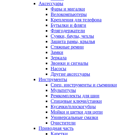
Аксессуары
Фары и мигалки
Велокомпьютеры
Крепления для телефона
Бутылки и фляги
Флягодержатели
Сумки, баулы, чехлы
Защита рамы, крылья
Стяжные ремни
Замки
Зеркала
Звонки и сигналы
Насосы
Другие аксессуары
Инструменты
Спец. инструменты и съемники
Мультитулы
Ремкомплекты для шин
Спицевые ключи/станки
Кусачки/плоскогубцы
Мойки и щетки для цепи
Универсальные смазки
Очистители
Приводная часть
Каретки