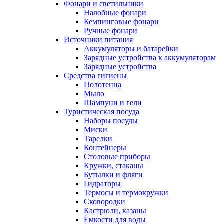
Фонари и светильники
Налобные фонари
Кемпинговые фонари
Ручные фонари
Источники питания
Аккумуляторы и батарейки
Зарядные устройства к аккумуляторам
Зарядные устройства
Средства гигиены
Полотенца
Мыло
Шампуни и гели
Туристическая посуда
Наборы посуды
Миски
Тарелки
Контейнеры
Столовые приборы
Кружки, стаканы
Бутылки и фляги
Гидраторы
Термосы и термокружки
Сковородки
Кастрюли, казаны
Ёмкости для воды