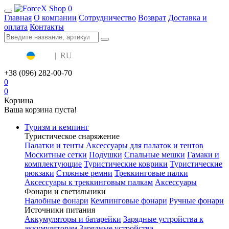
0
Главная
О компании
Сотрудничество
Возврат
Доставка и
оплата
Контакты
UA
|
RU
+38 (096) 282-00-70
0
0
Корзина
Ваша корзина пуста!
Туризм и кемпинг
Туристическое снаряжение
Палатки и тенты
Аксессуары для палаток и тентов
Москитные сетки
Подушки
Спальные мешки
Гамаки и
комплектующие
Туристические коврики
Туристические
рюкзаки
Стяжные ремни
Треккинговые палки
Аксессуары к треккинговым палкам
Аксессуары
Фонари и светильники
Налобные фонари
Кемпинговые фонари
Ручные фонари
Источники питания
Аккумуляторы и батарейки
Зарядные устройства к
аккумуляторам
Зарядные устройства