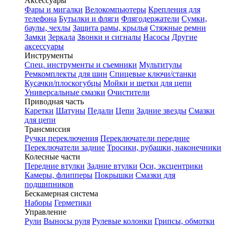
Аксессуары
Фары и мигалки
Велокомпьютеры
Крепления для
телефона
Бутылки и фляги
Флягодержатели
Сумки,
баулы, чехлы
Защита рамы, крылья
Стяжные ремни
Замки
Зеркала
Звонки и сигналы
Насосы
Другие
аксессуары
Инструменты
Спец. инструменты и съемники
Мультитулы
Ремкомплекты для шин
Спицевые ключи/станки
Кусачки/плоскогубцы
Мойки и щетки для цепи
Универсальные смазки
Очистители
Приводная часть
Каретки
Шатуны
Педали
Цепи
Задние звезды
Смазки
для цепи
Трансмиссия
Ручки переключения
Переключатели передние
Переключатели задние
Тросики, рубашки, наконечники
Колесные части
Передние втулки
Задние втулки
Оси, эксцентрики
Камеры, флипперы
Покрышки
Смазки для
подшипников
Бескамерная система
Наборы
Герметики
Управление
Рули
Выносы руля
Рулевые колонки
Грипсы, обмотки