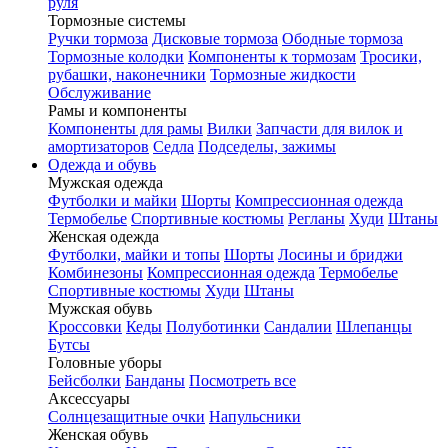
руля
Тормозные системы
Ручки тормоза
Дисковые тормоза
Ободные тормоза
Тормозные колодки
Компоненты к тормозам
Тросики,
рубашки, наконечники
Тормозные жидкости
Обслуживание
Рамы и компоненты
Компоненты для рамы
Вилки
Запчасти для вилок и
амортизаторов
Седла
Подседелы, зажимы
Одежда и обувь
Мужская одежда
Футболки и майки
Шорты
Компрессионная одежда
Термобелье
Спортивные костюмы
Регланы
Худи
Штаны
Женская одежда
Футболки, майки и топы
Шорты
Лосины и бриджи
Комбинезоны
Компрессионная одежда
Термобелье
Спортивные костюмы
Худи
Штаны
Мужская обувь
Кроссовки
Кеды
Полуботинки
Сандалии
Шлепанцы
Бутсы
Головные уборы
Бейсболки
Банданы
Посмотреть все
Аксессуары
Солнцезащитные очки
Напульсники
Женская обувь