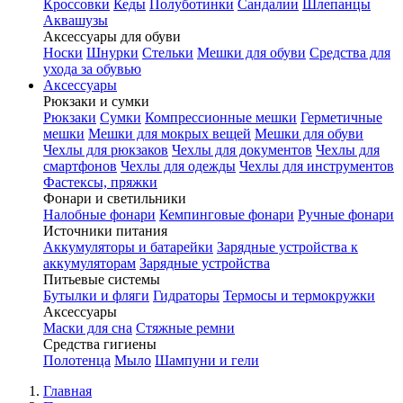
Кроссовки
Кеды
Полуботинки
Сандалии
Шлепанцы
Аквашузы
Аксессуары для обуви
Носки
Шнурки
Стельки
Мешки для обуви
Средства для
ухода за обувью
Аксессуары
Рюкзаки и сумки
Рюкзаки
Сумки
Компрессионные мешки
Герметичные
мешки
Мешки для мокрых вещей
Мешки для обуви
Чехлы для рюкзаков
Чехлы для документов
Чехлы для
смартфонов
Чехлы для одежды
Чехлы для инструментов
Фастексы, пряжки
Фонари и светильники
Налобные фонари
Кемпинговые фонари
Ручные фонари
Источники питания
Аккумуляторы и батарейки
Зарядные устройства к
аккумуляторам
Зарядные устройства
Питьевые системы
Бутылки и фляги
Гидраторы
Термосы и термокружки
Аксессуары
Маски для сна
Стяжные ремни
Средства гигиены
Полотенца
Мыло
Шампуни и гели
Главная