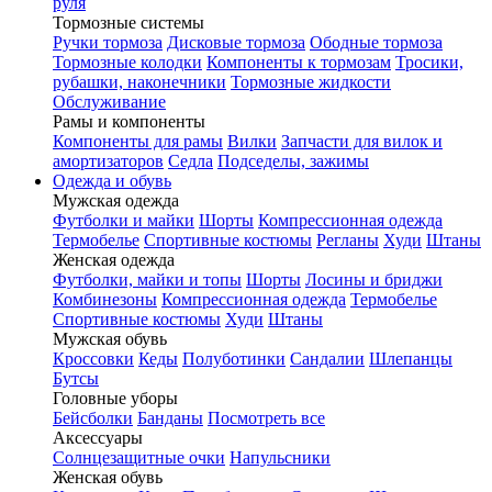
руля
Тормозные системы
Ручки тормоза
Дисковые тормоза
Ободные тормоза
Тормозные колодки
Компоненты к тормозам
Тросики,
рубашки, наконечники
Тормозные жидкости
Обслуживание
Рамы и компоненты
Компоненты для рамы
Вилки
Запчасти для вилок и
амортизаторов
Седла
Подседелы, зажимы
Одежда и обувь
Мужская одежда
Футболки и майки
Шорты
Компрессионная одежда
Термобелье
Спортивные костюмы
Регланы
Худи
Штаны
Женская одежда
Футболки, майки и топы
Шорты
Лосины и бриджи
Комбинезоны
Компрессионная одежда
Термобелье
Спортивные костюмы
Худи
Штаны
Мужская обувь
Кроссовки
Кеды
Полуботинки
Сандалии
Шлепанцы
Бутсы
Головные уборы
Бейсболки
Банданы
Посмотреть все
Аксессуары
Солнцезащитные очки
Напульсники
Женская обувь