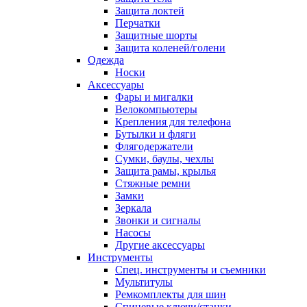
Защита локтей
Перчатки
Защитные шорты
Защита коленей/голени
Одежда
Носки
Аксессуары
Фары и мигалки
Велокомпьютеры
Крепления для телефона
Бутылки и фляги
Флягодержатели
Сумки, баулы, чехлы
Защита рамы, крылья
Стяжные ремни
Замки
Зеркала
Звонки и сигналы
Насосы
Другие аксессуары
Инструменты
Спец. инструменты и съемники
Мультитулы
Ремкомплекты для шин
Спицевые ключи/станки