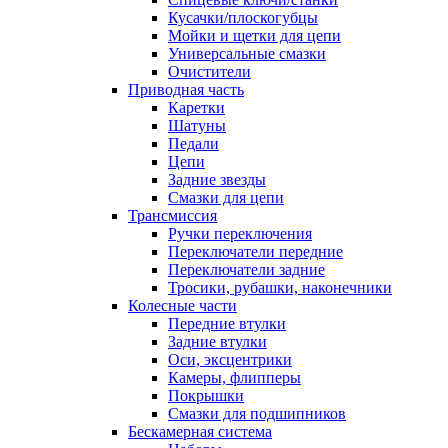
Кусачки/плоскогубцы
Мойки и щетки для цепи
Универсальные смазки
Очистители
Приводная часть
Каретки
Шатуны
Педали
Цепи
Задние звезды
Смазки для цепи
Трансмиссия
Ручки переключения
Переключатели передние
Переключатели задние
Тросики, рубашки, наконечники
Колесные части
Передние втулки
Задние втулки
Оси, эксцентрики
Камеры, флипперы
Покрышки
Смазки для подшипников
Бескамерная система