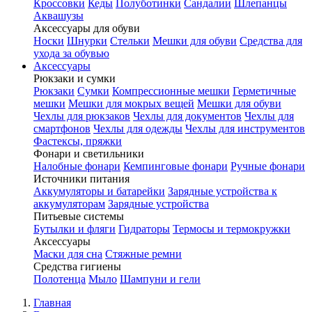
Кроссовки
Кеды
Полуботинки
Сандалии
Шлепанцы
Аквашузы
Аксессуары для обуви
Носки
Шнурки
Стельки
Мешки для обуви
Средства для
ухода за обувью
Аксессуары
Рюкзаки и сумки
Рюкзаки
Сумки
Компрессионные мешки
Герметичные
мешки
Мешки для мокрых вещей
Мешки для обуви
Чехлы для рюкзаков
Чехлы для документов
Чехлы для
смартфонов
Чехлы для одежды
Чехлы для инструментов
Фастексы, пряжки
Фонари и светильники
Налобные фонари
Кемпинговые фонари
Ручные фонари
Источники питания
Аккумуляторы и батарейки
Зарядные устройства к
аккумуляторам
Зарядные устройства
Питьевые системы
Бутылки и фляги
Гидраторы
Термосы и термокружки
Аксессуары
Маски для сна
Стяжные ремни
Средства гигиены
Полотенца
Мыло
Шампуни и гели
Главная