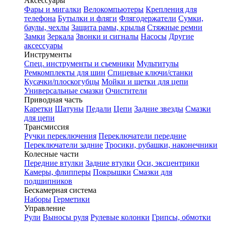
Аксессуары
Фары и мигалки
Велокомпьютеры
Крепления для
телефона
Бутылки и фляги
Флягодержатели
Сумки,
баулы, чехлы
Защита рамы, крылья
Стяжные ремни
Замки
Зеркала
Звонки и сигналы
Насосы
Другие
аксессуары
Инструменты
Спец. инструменты и съемники
Мультитулы
Ремкомплекты для шин
Спицевые ключи/станки
Кусачки/плоскогубцы
Мойки и щетки для цепи
Универсальные смазки
Очистители
Приводная часть
Каретки
Шатуны
Педали
Цепи
Задние звезды
Смазки
для цепи
Трансмиссия
Ручки переключения
Переключатели передние
Переключатели задние
Тросики, рубашки, наконечники
Колесные части
Передние втулки
Задние втулки
Оси, эксцентрики
Камеры, флипперы
Покрышки
Смазки для
подшипников
Бескамерная система
Наборы
Герметики
Управление
Рули
Выносы руля
Рулевые колонки
Грипсы, обмотки