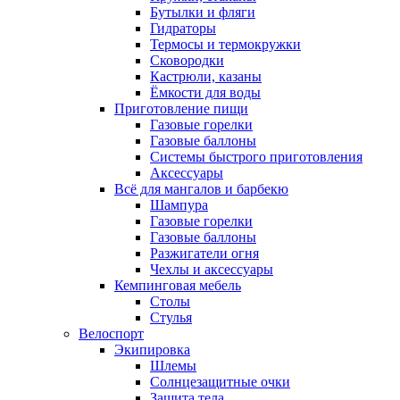
Бутылки и фляги
Гидраторы
Термосы и термокружки
Сковородки
Кастрюли, казаны
Ёмкости для воды
Приготовление пищи
Газовые горелки
Газовые баллоны
Системы быстрого приготовления
Аксессуары
Всё для мангалов и барбекю
Шампура
Газовые горелки
Газовые баллоны
Разжигатели огня
Чехлы и аксессуары
Кемпинговая мебель
Столы
Стулья
Велоспорт
Экипировка
Шлемы
Солнцезащитные очки
Защита тела