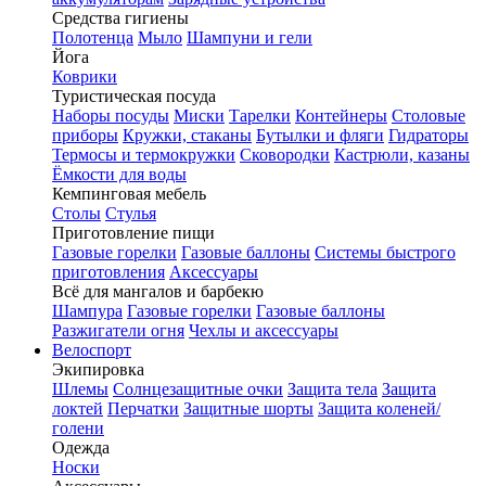
Средства гигиены
Полотенца
Мыло
Шампуни и гели
Йога
Коврики
Туристическая посуда
Наборы посуды
Миски
Тарелки
Контейнеры
Столовые
приборы
Кружки, стаканы
Бутылки и фляги
Гидраторы
Термосы и термокружки
Сковородки
Кастрюли, казаны
Ёмкости для воды
Кемпинговая мебель
Столы
Стулья
Приготовление пищи
Газовые горелки
Газовые баллоны
Системы быстрого
приготовления
Аксессуары
Всё для мангалов и барбекю
Шампура
Газовые горелки
Газовые баллоны
Разжигатели огня
Чехлы и аксессуары
Велоспорт
Экипировка
Шлемы
Солнцезащитные очки
Защита тела
Защита
локтей
Перчатки
Защитные шорты
Защита коленей/
голени
Одежда
Носки