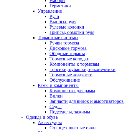
Наборы
Герметики
Управление
Рули
Выносы руля
Рулевые колонки
Грипсы, обмотки руля
Тормозные системы
Ручки тормоза
Дисковые тормоза
Ободные тормоза
Тормозные колодки
Компоненты к тормозам
Тросики, рубашки, наконечники
Тормозные жидкости
Обслуживание
Рамы и компоненты
Компоненты для рамы
Вилки
Запчасти для вилок и амортизаторов
Седла
Подседелы, зажимы
Одежда и обувь
Аксессуары
Солнцезащитные очки