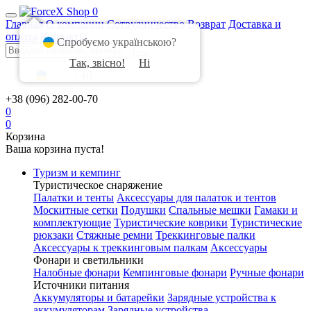
0
Главная
О компании
Сотрудничество
Возврат
Доставка и
оплата
Контакты
Спробуємо українською?
Так, звісно!
Ні
UA
|
RU
+38 (096) 282-00-70
0
0
Корзина
Ваша корзина пуста!
Туризм и кемпинг
Туристическое снаряжение
Палатки и тенты
Аксессуары для палаток и тентов
Москитные сетки
Подушки
Спальные мешки
Гамаки и
комплектующие
Туристические коврики
Туристические
рюкзаки
Стяжные ремни
Треккинговые палки
Аксессуары к треккинговым палкам
Аксессуары
Фонари и светильники
Налобные фонари
Кемпинговые фонари
Ручные фонари
Источники питания
Аккумуляторы и батарейки
Зарядные устройства к
аккумуляторам
Зарядные устройства